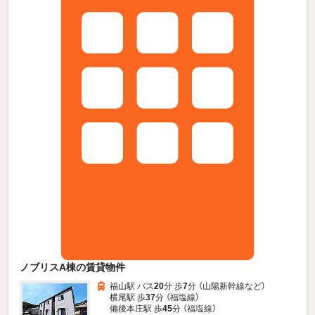
ノブリスA棟の賃貸物件
福山駅 バス
20
分 歩
7
分 （山陽新幹線
など
）
横尾駅 歩
37
分 （福塩線）
備後本庄駅 歩
45
分 （福塩線）