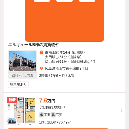
エルキュールB棟の賃貸物件
東福山駅 歩
14
分 （山陽線）
大門駅 歩
51
分 （山陽線）
福山駅 歩
62
分 （山陽新幹線
など
）
広島県福山市東手城町3丁目
3階建 / 7年6ヶ月 / 木造
すべての写真
駐車場あり
7.5
新着
万円
（管理費3,000円）
不要
不要
敷
礼
1階 / 2LDK / 76.49㎡