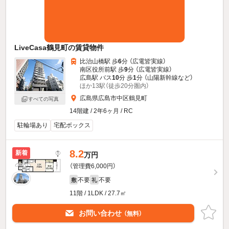
LiveCasa鶴見町の賃貸物件
比治山橋駅 歩
6
分 （広電皆実線）
南区役所前駅 歩
9
分 （広電皆実線）
広島駅 バス
10
分 歩
1
分 （山陽新幹線
など
）
ほか13駅（徒歩20分圏内）
広島県広島市中区鶴見町
すべての写真
14階建 / 2年6ヶ月 / RC
駐輪場あり
宅配ボックス
8.2
新着
万円
（管理費6,000円）
不要
不要
敷
礼
11階 / 1LDK / 27.7㎡
お問い合わせ
（無料）