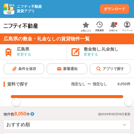
ニフティ不動産
ダウンロード
賃貸アプリ
お知らせ
閲覧履歴
マイページ
お気に入り
広島県の敷金・礼金なしの賃貸物件一覧
広島県
敷金無し,礼金無し
変更する
変更する
条件を保存
新着通知
アプリで探す
賃料で探す
指定なし
〜
指定なし
8,050
件
指定した賃料で絞り込む
8,050
物件数
件
2026年08月09日
更新