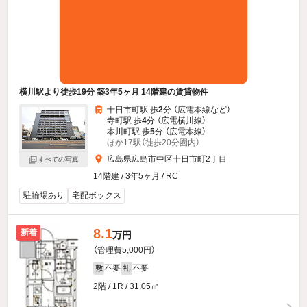
横川駅より徒歩19分 築3年5ヶ月 14階建の賃貸物件
十日市町駅 歩
2
分 （広電本線
など
）
寺町駅 歩
4
分 （広電横川線）
本川町駅 歩
5
分 （広電本線）
ほか17駅（徒歩20分圏内）
広島県広島市中区十日市町2丁目
すべての写真
14階建 / 3年5ヶ月 / RC
駐輪場あり
宅配ボックス
8.1
新着
万円
（管理費5,000円）
不要
不要
敷
礼
2階 / 1R / 31.05㎡