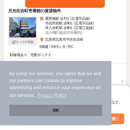
月光住吉町壱番館の賃貸物件
鷹野橋駅 歩
7
分 （広電宇品線）
市役所前駅 歩
9
分 （広電宇品線）
舟入本町駅 歩
9
分 （広電江波線）
ほか8駅（徒歩20分圏内）
広島県広島市中区住吉町
すべての写真
6階建 / 9年5ヶ月 / RC
駐輪場あり
宅配ボックス
6.2
新着
万円
By using our services, you agree that we and
（管理費10,000円）
our
partners
use cookies to improve
不要
不要
敷
礼
advertising and enhance your experience on
5階 / 1LDK / 28.25㎡
アプリに切り替えて、サクサクお部屋探し
our services.
Privacy Policy
会員登録なしですぐ使える。マップ検索やお気に入り保存など、
お問い合わせ
（無料）
アプリ限定の便利な機能が使えます！
OK
提供
Web版で続行
アプリを開く
駅・沿線を変更
絞り込み条件を変更
月光住吉町壱番館のすべての部屋を見る