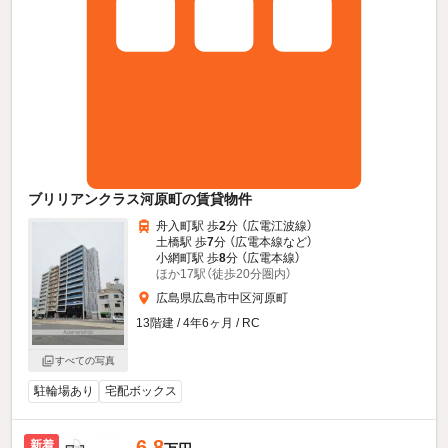
ブリリアンクラス河原町の賃貸物件
舟入町駅 歩
2
分 （広電江波線）
土橋駅 歩
7
分 （広電本線
など
）
小網町駅 歩
8
分 （広電本線）
ほか17駅（徒歩20分圏内）
広島県広島市中区河原町
13階建 / 4年6ヶ月 / RC
すべての写真
駐輪場あり
宅配ボックス
6.8
新着