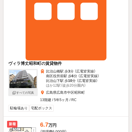
ヴィラ博丈昭和町の賃貸物件
比治山橋駅 歩
3
分 （広電皆実線）
南区役所前駅 歩
6
分 （広電皆実線）
比治山下駅 歩
10
分 （広電皆実線）
ほか12駅（徒歩20分圏内）
広島県広島市中区昭和町
すべての写真
13階建 / 5年5ヶ月 / RC
駐輪場あり
宅配ボックス
6.7
新着
万円
（管理費6,000円）