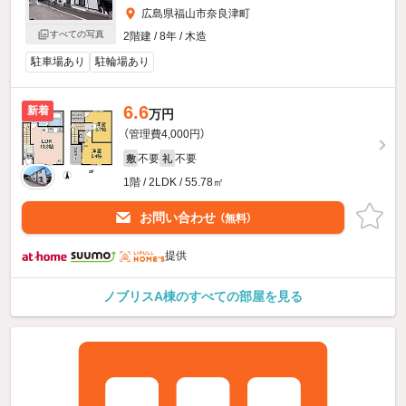
広島県福山市奈良津町
すべての写真
2階建 / 8年 / 木造
駐車場あり
駐輪場あり
6.6
新着
万円
（管理費4,000円）
不要
不要
敷
礼
1階 / 2LDK / 55.78㎡
お問い合わせ
（無料）
提供
ノブリスA棟のすべての部屋を見る