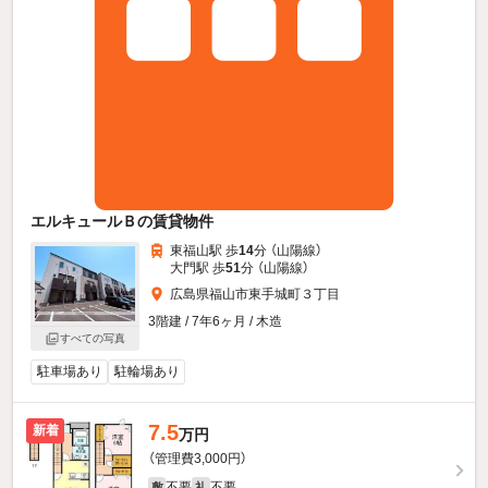
エルキュールＢの賃貸物件
東福山駅 歩
14
分 （山陽線）
大門駅 歩
51
分 （山陽線）
広島県福山市東手城町３丁目
3階建 / 7年6ヶ月 / 木造
すべての写真
駐車場あり
駐輪場あり
7.5
新着
万円
（管理費3,000円）
不要
不要
敷
礼