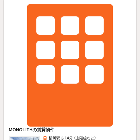
MONOLITHの賃貸物件
横川駅 歩
14
分 （山陽線
など
）