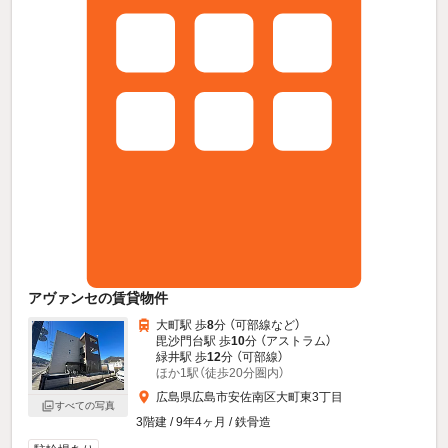
アヴァンセの賃貸物件
大町駅 歩
8
分 （可部線
など
）
毘沙門台駅 歩
10
分 （アストラム）
緑井駅 歩
12
分 （可部線）
ほか1駅（徒歩20分圏内）
広島県広島市安佐南区大町東3丁目
すべての写真
3階建 / 9年4ヶ月 / 鉄骨造