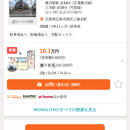
横川駅駅 歩
14
分 （広電横川線）
三滝駅 歩
15
分 （可部線）
ほか3駅（徒歩20分圏内）
広島県広島市西区三篠北町
すべての写真
4階建 / 1年11ヶ月 / 鉄骨造
駐車場あり
駐輪場あり
宅配ボックス
18.1
新着
万円
（管理費9,000円）
不要
181,000円
敷
礼
2階 / 2LDK / 74.01㎡
お問い合わせ
（無料）
ほか提供
MONOLITHのすべての部屋を見る