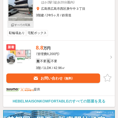
ほか2駅（徒歩20分圏内）
広島県広島市西区庚午中３丁目
3階建 / 2年5ヶ月 / 鉄骨造
すべての写真
駐輪場あり
宅配ボックス
8.8
新着
万円
（管理費8,200円）
不要
不要
敷
礼
3階 / 1LDK / 42.96㎡
お問い合わせ
（無料）
提供
HEBELMAISONKOMFORTABLEのすべての部屋を見る