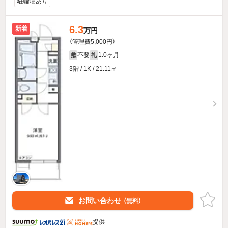
駐輪場あり
6.3
新着
万円
（管理費5,000円）
不要
1.0ヶ月
敷
礼
3階 / 1K / 21.11㎡
お問い合わせ
（無料）
提供