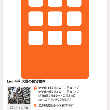
Lion平和大通の賃貸物件
比治山下駅 歩
4
分 （広電皆実線）
比治山橋駅 歩
7
分 （広電皆実線）
稲荷町駅 歩
10
分 （広電本線）
ほか12駅（徒歩20分圏内）
広島県広島市中区東平塚町
すべての写真