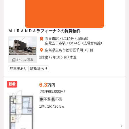
ＭＩＲＡＮＤＡラフィーナ２の賃貸物件
五日市駅 バス
24
分 （山陽線）
広電五日市駅 バス
24
分 （広電宮島線）
広島県広島市佐伯区千同３丁目
2階建 / 7年10ヶ月 / 木造
すべての写真
駐車場あり
駐輪場あり
6.3
新着
万円
（管理費5,000円）
不要
不要
敷
礼
1階 / 1R / 26.5㎡