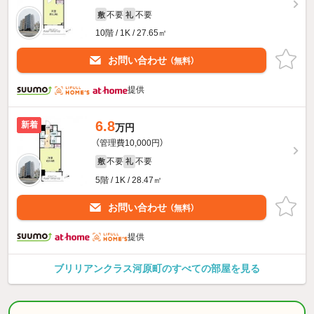
不要
不要
敷
礼
10階 / 1K / 27.65㎡
お問い合わせ
（無料）
提供
6.8
新着
万円
（管理費10,000円）
不要
不要
敷
礼
5階 / 1K / 28.47㎡
お問い合わせ
（無料）
提供
ブリリアンクラス河原町のすべての部屋を見る