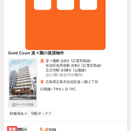
Gold Court 楽々園の賃貸物件
楽々園駅 歩
2
分 （広電宮島線）
佐伯区役所前駅 歩
9
分 （広電宮島線）
五日市駅 歩
18
分 （山陽線）
ほか2駅（徒歩20分圏内）
広島県広島市佐伯区楽々園２丁目
12階建 / 7年6ヶ月 / RC
すべての写真
駐輪場あり
宅配ボックス
5.4
新着
万円