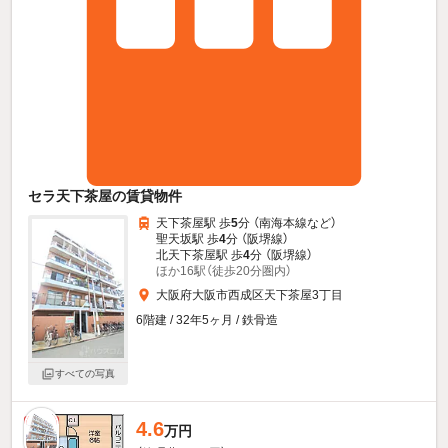
セラ天下茶屋の賃貸物件
天下茶屋駅 歩
5
分 （南海本線
など
）
聖天坂駅 歩
4
分 （阪堺線）
北天下茶屋駅 歩
4
分 （阪堺線）
ほか16駅（徒歩20分圏内）
大阪府大阪市西成区天下茶屋3丁目
6階建 / 32年5ヶ月 / 鉄骨造
すべての写真
4.6
新着
万円