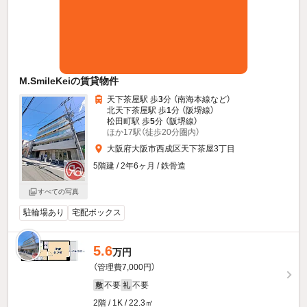
M.SmileKeiの賃貸物件
天下茶屋駅 歩
3
分 （南海本線
など
）
北天下茶屋駅 歩
1
分 （阪堺線）
松田町駅 歩
5
分 （阪堺線）
ほか17駅（徒歩20分圏内）
大阪府大阪市西成区天下茶屋3丁目
5階建 / 2年6ヶ月 / 鉄骨造
すべての写真
駐輪場あり
宅配ボックス
5.6
万円
（管理費7,000円）
不要
不要
敷
礼
2階 / 1K / 22.3㎡