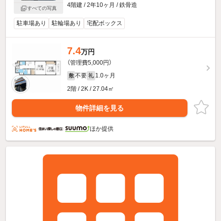
4階建 / 2年10ヶ月 / 鉄骨造
すべての写真
駐車場あり
駐輪場あり
宅配ボックス
7.4
万円
（管理費5,000円）
不要
1.0ヶ月
敷
礼
2階 / 2K / 27.04㎡
物件詳細を見る
ほか提供