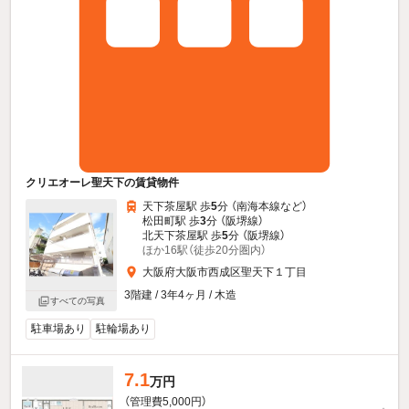
クリエオーレ聖天下の賃貸物件
天下茶屋駅 歩
5
分 （南海本線
など
）
松田町駅 歩
3
分 （阪堺線）
北天下茶屋駅 歩
5
分 （阪堺線）
ほか16駅（徒歩20分圏内）
大阪府大阪市西成区聖天下１丁目
3階建 / 3年4ヶ月 / 木造
すべての写真
駐車場あり
駐輪場あり
7.1
万円
（管理費5,000円）