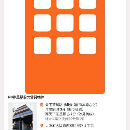
Nu岸里駅前の賃貸物件
天下茶屋駅 歩
5
分 （南海本線
など
）
岸里駅 歩
3
分 （四つ橋線）
西天下茶屋駅 歩
7
分 （汐見橋線）
ほか11駅（徒歩20分圏内）
大阪府大阪市西成区潮路１丁目