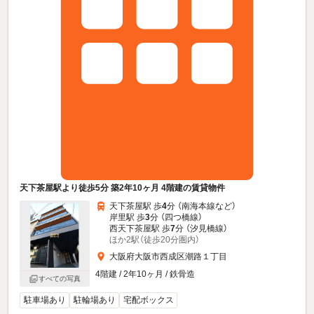
天下茶屋駅より徒歩5分 築2年10ヶ月 4階建の賃貸物件
天下茶屋駅 歩
4
分 （南海本線
など
）
岸里駅 歩
3
分 （四つ橋線）
西天下茶屋駅 歩
7
分 （汐見橋線）
ほか2駅（徒歩20分圏内）
大阪府大阪市西成区潮路１丁目
4階建 / 2年10ヶ月 / 鉄骨造
すべての写真
駐車場あり
駐輪場あり
宅配ボックス