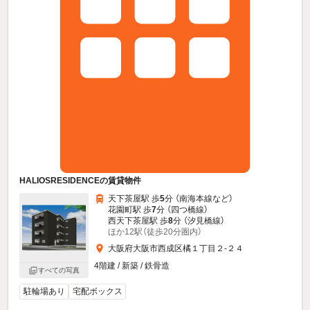
HALIOSRESIDENCEの賃貸物件
天下茶屋駅 歩
5
分 （南海本線
など
）
花園町駅 歩
7
分 （四つ橋線）
西天下茶屋駅 歩
8
分 （汐見橋線）
ほか12駅（徒歩20分圏内）
大阪府大阪市西成区橘１丁目２-２４
4階建 / 新築 / 鉄骨造
すべての写真
駐輪場あり
宅配ボックス