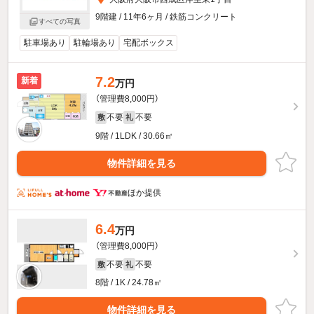
9階建 / 11年6ヶ月 / 鉄筋コンクリート
すべての写真
駐車場あり
駐輪場あり
宅配ボックス
7.2
新着
万円
（管理費8,000円）
不要
不要
敷
礼
9階 / 1LDK / 30.66㎡
物件詳細を見る
ほか提供
6.4
万円
（管理費8,000円）
不要
不要
敷
礼
8階 / 1K / 24.78㎡
物件詳細を見る