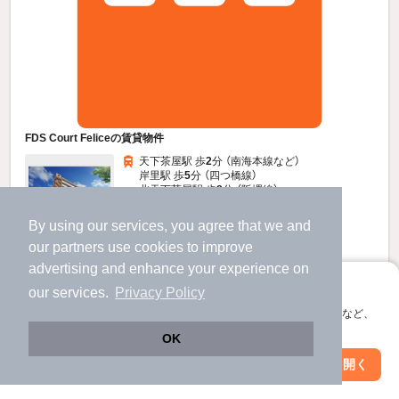
FDS Court Feliceの賃貸物件
天下茶屋駅 歩
2
分 （南海本線
など
）
岸里駅 歩
5
分 （四つ橋線）
北天下茶屋駅 歩
8
分 （阪堺線）
ほか1駅（徒歩20分圏内）
By using our services, you agree that we and
大阪府大阪市西成区花園南２丁目６-１５
our
partners
use cookies to improve
10階建 / 9年 / RC
すべての写真
advertising and enhance your experience on
駐輪場あり
アプリに切り替えて、サクサクお部屋探し
our services.
Privacy Policy
会員登録なしですぐ使える。マップ検索やお気に入り保存など、
5.9
アプリ限定の便利な機能が使えます！
万円
OK
（管理費8,000円）
Web版で続行
アプリを開く
駅・沿線を変更
絞り込み条件を変更
不要
1.0ヶ月
敷
礼