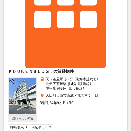
ＫＯＵＫＥＮＢＬＤＧ．の賃貸物件
天下茶屋駅 歩
3
分 （南海本線
など
）
北天下茶屋駅 歩
4
分 （阪堺線）
岸里駅 歩
5
分 （四つ橋線）
大阪府大阪市西成区花園南２丁目
8階建 / 4年9ヶ月 / RC
すべての写真
駐輪場あり
宅配ボックス