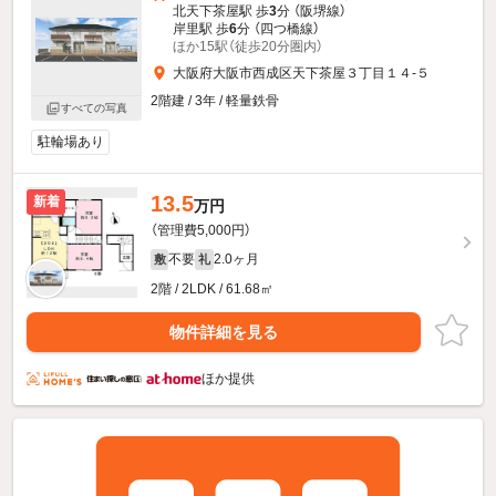
北天下茶屋駅 歩
3
分 （阪堺線）
岸里駅 歩
6
分 （四つ橋線）
ほか15駅（徒歩20分圏内）
大阪府大阪市西成区天下茶屋３丁目１４-５
2階建 / 3年 / 軽量鉄骨
すべての写真
駐輪場あり
13.5
新着
万円
（管理費5,000円）
不要
2.0ヶ月
敷
礼
2階 / 2LDK / 61.68㎡
物件詳細を見る
ほか提供