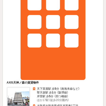
AXIS天神ノ森の賃貸物件
天下茶屋駅 歩
5
分 （南海本線
など
）
聖天坂駅 歩
1
分 （阪堺線）
岸里駅 歩
5
分 （四つ橋線）
ほか17駅（徒歩20分圏内）
大阪府大阪市西成区岸里東1丁目