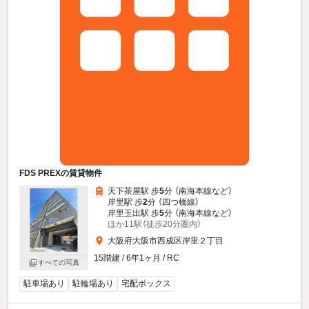
FDS PREXの賃貸物件
天下茶屋駅 歩
5
分 （南海本線
など
）
岸里駅 歩
2
分 （四つ橋線）
岸里玉出駅 歩
5
分 （南海本線
など
）
ほか11駅（徒歩20分圏内）
大阪府大阪市西成区岸里２丁目
15階建 / 6年1ヶ月 / RC
すべての写真
駐車場あり
駐輪場あり
宅配ボックス