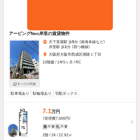
アービングNeo岸里の賃貸物件
天下茶屋駅 歩
5
分 （南海本線
など
）
岸里駅 歩
1
分 （四つ橋線）
大阪府大阪市西成区潮路１丁目
10階建 / 1年5ヶ月 / RC
すべての写真
駐車場あり
駐輪場あり
宅配ボックス
7.1
万円
（管理費7,000円）
不要
不要
敷
礼
2階 / 1K / 22.92㎡