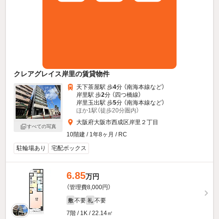
クレアグレイス岸里の賃貸物件
天下茶屋駅 歩
4
分 （南海本線
など
）
岸里駅 歩
2
分 （四つ橋線）
岸里玉出駅 歩
5
分 （南海本線
など
）
ほか1駅（徒歩20分圏内）
大阪府大阪市西成区岸里２丁目
すべての写真
10階建 / 1年8ヶ月 / RC
駐輪場あり
宅配ボックス
6.85
万円
（管理費8,000円）
不要
不要
敷
礼
7階 / 1K / 22.14㎡