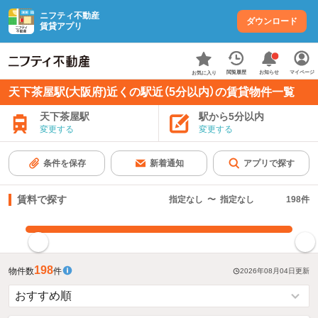
ニフティ不動産
ダウンロード
賃貸アプリ
お知らせ
閲覧履歴
マイページ
お気に入り
天下茶屋駅(大阪府)近くの駅近（5分以内）の賃貸物件一覧
天下茶屋駅
駅から5分以内
変更する
変更する
条件を保存
新着通知
アプリで探す
賃料で探す
指定なし
〜
指定なし
198
件
指定した賃料で絞り込む
198
物件数
件
2026年08月04日
更新