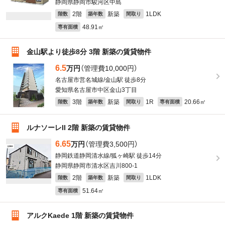
静岡県静岡市駿河区中島
2階
新築
1LDK
階数
築年数
間取り
48.91㎡
専有面積
金山駅より徒歩8分 3階 新築の賃貸物件
6.5
万円
（管理費10,000円）
名古屋市営名城線/金山駅 徒歩8分
愛知県名古屋市中区金山3丁目
3階
新築
1R
20.66㎡
階数
築年数
間取り
専有面積
ルナソーレII 2階 新築の賃貸物件
6.65
万円
（管理費3,500円）
静岡鉄道静岡清水線/狐ヶ崎駅 徒歩14分
静岡県静岡市清水区吉川800-1
2階
新築
1LDK
階数
築年数
間取り
51.64㎡
専有面積
アルクKaede 1階 新築の賃貸物件