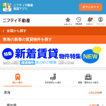
ニフティ不動産
ダウンロード
賃貸アプリ
お知らせ
閲覧履歴
マイページ
お気に入り
全国から探す
東海の新着の賃貸物件を探す
駅から探す
市区町村から探す
通勤・通学先から探す
東海
144,346
件
愛知県
3,067
件