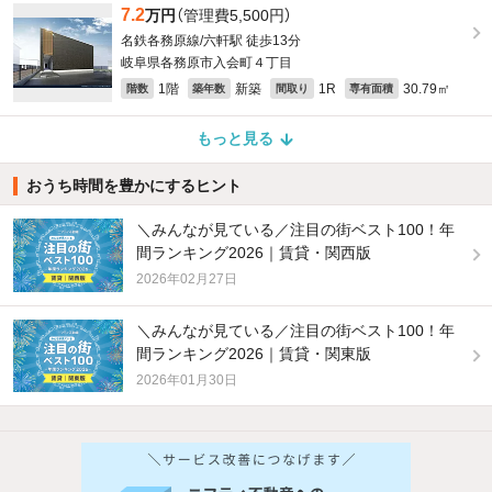
7.2
万円
（管理費5,500円）
名鉄各務原線/六軒駅 徒歩13分
岐阜県各務原市入会町４丁目
1階
新築
1R
30.79㎡
階数
築年数
間取り
専有面積
もっと見る
おうち時間を豊かにするヒント
＼みんなが見ている／注目の街ベスト100！年
間ランキング2026｜賃貸・関西版
2026年02月27日
＼みんなが見ている／注目の街ベスト100！年
間ランキング2026｜賃貸・関東版
2026年01月30日