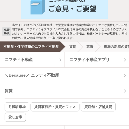
当サイトの物件及び不動産会社、外壁塗装業者の情報は検索パートナーが提供している情
報であり、ニフティライフスタイル株式会社は内容の責任を負わないことを予めご了承く
免責
事項
ださい。本サービス内でお客様が入力される個人情報は、検索パートナーが取得し、同社
の定める個人情報規約に従って取り扱われます。
不動産・住宅情報のニフティ不動産
賃貸
東海
東海の新着の賃
ニフティ不動産
ニフティ不動産アプリ
＼Because／ ニフティ不動産
賃貸
月極駐車場
賃貸事務所・賃貸オフィス
貸店舗・店舗賃貸
貸し倉庫