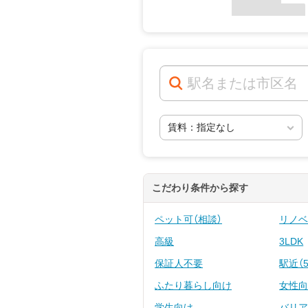
こだわり条件から探す
ペット可（相談）
リノ
高級
3LDK
保証人不要
駅近（
ふたり暮らし向け
女性
学生向け
バリ