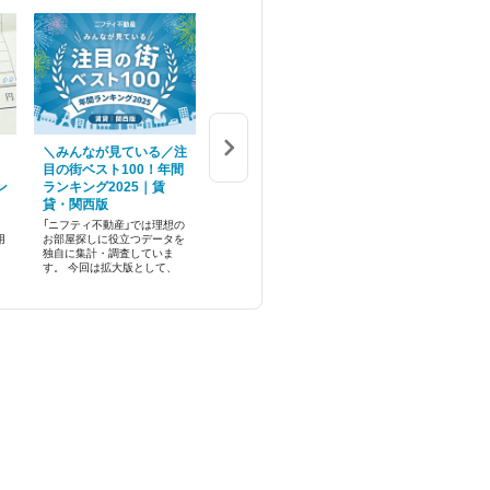
＼みんなが見ている／注
＼みんなが見ている／注
一人暮らしの
目の街ベスト100！年間
目の街ベスト100！年間
誰？世帯主の
ン
ランキング2025｜賃
ランキング2025｜賃
する方法、メ
貸・関西版
貸・関東版
説
「ニフティ不動産」では理想の
「ニフティ不動産」では理想の
「一人暮らしを始
用
お部屋探しに役立つデータを
お部屋探しに役立つデータを
主は誰になるの？
独自に集計・調査していま
独自に集計・調査していま
思う方は多いので
す。 今回は拡大版として、
す。 今回は拡大版として、
ょうか。
の
関西エリアで賃貸物件を探し
関東エリアで賃貸物件を探し
設
ているユーザーからの昨年1
ているユーザーからの昨年1
で
年間の検索・閲覧数が最も高
年間の検索・閲覧数が最も高
かった、注目の街ランキング
かった、注目の街ランキング
ベスト100を発表します！
ベスト100を発表します！