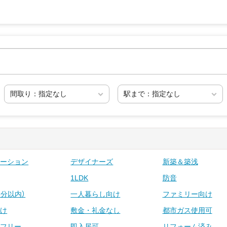
ベーション
デザイナーズ
新築＆築浅
1LDK
防音
5分以内）
一人暮らし向け
ファミリー向け
向け
敷金・礼金なし
都市ガス使用可
アフリー
即入居可
リフォーム済み