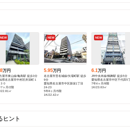
NEW
NEW
NEW
.8
5.95
6.1
万円
万円
万円
古屋市東山線/亀島駅 徒歩3分
名古屋市営名城線/矢場町駅 徒歩
JR中央本線/鶴舞駅 徒歩5分
知県名古屋市中村区井深町１
9分
愛知県名古屋市中区千代田5
-３０
愛知県名古屋市中区新栄1丁目
7年4ヶ月/8階
年7ヶ月/2階
24-23
1K/23.63㎡
/22.81㎡
5年8ヶ月/5階
1K/22.42㎡
るヒント