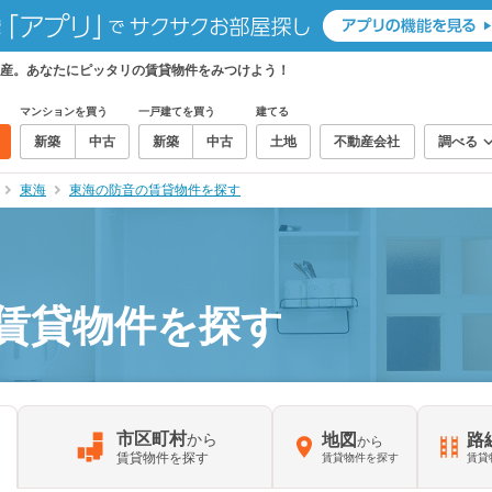
産。あなたにピッタリの賃貸物件をみつけよう！
マンションを買う
一戸建てを買う
建てる
新築
中古
新築
中古
土地
不動産会社
調べる
東海
東海の防音の賃貸物件を探す
賃貸物件を探す
市区町村
から
地図
路
から
賃貸物件を探す
賃貸物件を探す
賃貸