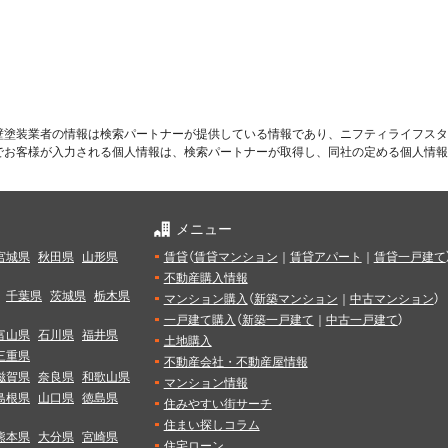
壁塗装業者の情報は検索パートナーが提供している情報であり、ニフティライフスタ
でお客様が入力される個人情報は、検索パートナーが取得し、同社の定める個人情報
メニュー
宮城県
秋田県
山形県
賃貸
（
賃貸マンション
｜
賃貸アパート
｜
賃貸一戸建て
不動産購入情報
千葉県
茨城県
栃木県
マンション購入
（
新築マンション
｜
中古マンション
）
一戸建て購入
（
新築一戸建て
｜
中古一戸建て
）
富山県
石川県
福井県
土地購入
三重県
不動産会社・不動産屋情報
滋賀県
奈良県
和歌山県
マンション情報
島根県
山口県
徳島県
住みやすい街サーチ
住まい探しコラム
熊本県
大分県
宮崎県
住宅ローン