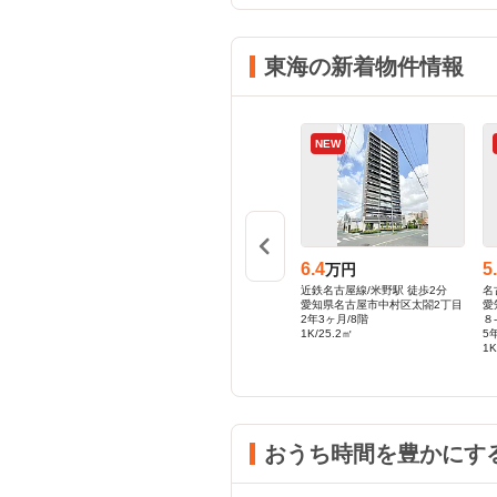
東海の新着物件情報
NEW
NEW
8.5
6.4
5
円
万円
万円
/国際センター駅 徒
伊豆箱根鉄道駿豆線/三島広小路
近鉄名古屋線/米野駅 徒歩2分
名
駅 徒歩6分
愛知県名古屋市中村区太閤2丁目
愛
屋市中村区名駅３
静岡県三島市芝本町
2年3ヶ月/8階
８
3階
39年8ヶ月/2階
1K/25.2㎡
5
2DK/52.0㎡
1K
おうち時間を豊かにす