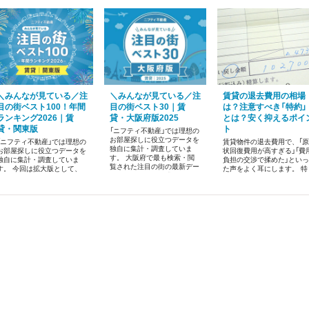
＼みんなが見ている／注
＼みんなが見ている／注
賃貸の退去費用の相場
目の街ベスト100！年間
目の街ベスト30｜賃
は？注意すべき「特約」
ランキング2026｜賃
貸・大阪府版2025
とは？安く抑えるポイ
貸・関東版
ト
「ニフティ不動産」では理想の
お部屋探しに役立つデータを
「ニフティ不動産」では理想の
賃貸物件の退去費用で、「原
独自に集計・調査していま
お部屋探しに役立つデータを
状回復費用が高すぎる」「費
す。 大阪府で最も検索・閲
独自に集計・調査していま
負担の交渉で揉めた」といっ
覧された注目の街の最新デー
す。 今回は拡大版として、
た声をよく耳にします。 特
タをランキング形式でまとめ
関東エリアで賃貸物件を探し
に、経年劣化と故意・過失
ました。間取り別の平均家賃
ているユーザーからの昨年1
区別や、適切な費用負担の
や掲載物件情報数を一挙公開
年間の検索・閲覧数が最も高
定は、なかなか難しい問題
します。
かった、注目の街ランキング
す。
ベスト100を発表します！