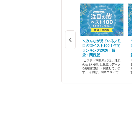
が見ている／注
住民票の移し方はマイナ
＼みんなが見ている／注
スト30｜賃
ンバーカードで便利に！
目の街ベスト100！年間
県版2024
県外への異動はどうす
ランキング2026｜賃
る？
貸・関西版
不動産」では理想の
しに役立つデータを
住民票の移し方は、マイナン
「ニフティ不動産」では、理想
計・調査していま
バーカードがあると手間を省
の住まい探しに役立つデータ
は福岡県で最も検
いて簡単に行えるようになり
を独自に集計・調査していま
された注目の街の最
ました。県外に子どもが進学
す。 今回は、関西エリアで
をランキング形式で
や就職などで引っ越すとき、
最も検索・閲覧された注目の
した。
住民票の異動を親御さんが代
街ベスト100を、間取り別の
理で行う場合もあります。
平均家賃や掲載物件情報数と
ともに発表します！