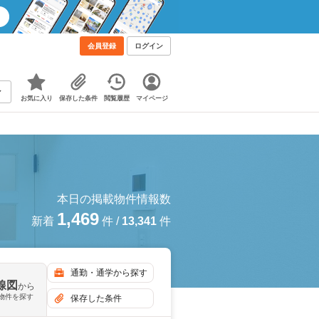
会員登録
ログイン
お気に入り
保存した条件
閲覧履歴
マイページ
本日の掲載物件情報数
1,469
新着
件
/
13,341
件
通勤・通学から探す
線図
から
物件を探す
保存した条件