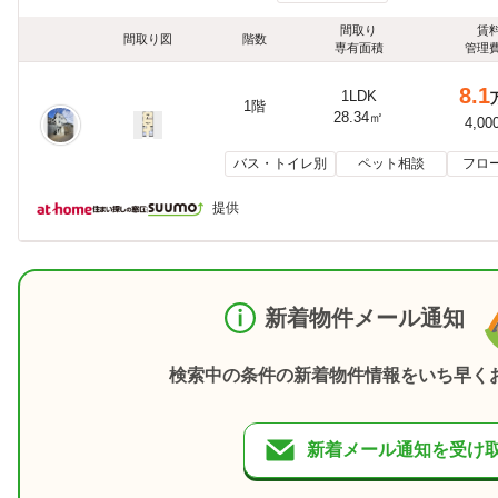
間取り
賃
間取り図
階数
専有面積
管理
8.1
1LDK
1階
28.34㎡
4,00
バス・トイレ別
ペット相談
フロ
提供
新着物件メール通知
検索中の条件の新着物件情報をいち早く
新着メール通知を受け