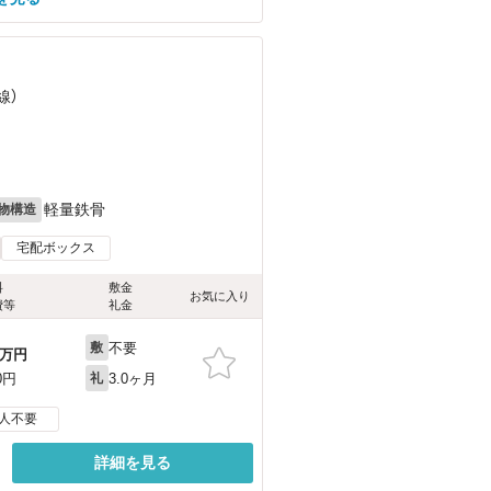
線）
軽量鉄骨
物構造
宅配ボックス
料
敷金
お気に入り
費等
礼金
不要
敷
万円
3.0ヶ月
0円
礼
人不要
詳細を見る