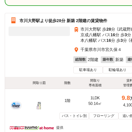
市川大野駅より徒歩28分 新築 2階建の賃貸物件
市川大野駅 歩
28
分 （武蔵野
京成八幡駅 バス
16
分 歩
3
分
本八幡駅 バス
16
分 歩
3
分 
千葉県市川市宮久保４
2階建
新築
総階数
築年数
建
駐車場あり
駐輪場あり
間取り
賃
間取り図
階数
専有面積
管理
9.8
1LDK
1階
50.14㎡
4,10
バス・トイレ別
フローリング
追い
提供