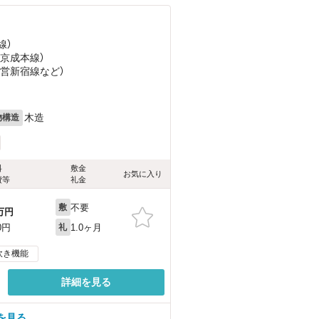
線）
（京成本線）
都営新宿線
など
）
木造
物構造
料
敷金
お気に入り
費等
礼金
不要
敷
万円
1.0ヶ月
0円
礼
炊き機能
詳細を見る
を見る