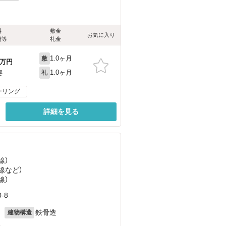
料
敷金
お気に入り
費等
礼金
1.0ヶ月
敷
万円
1.0ヶ月
要
礼
ーリング
詳細を見る
線）
線
など
）
線）
-8
月
鉄骨造
建物構造