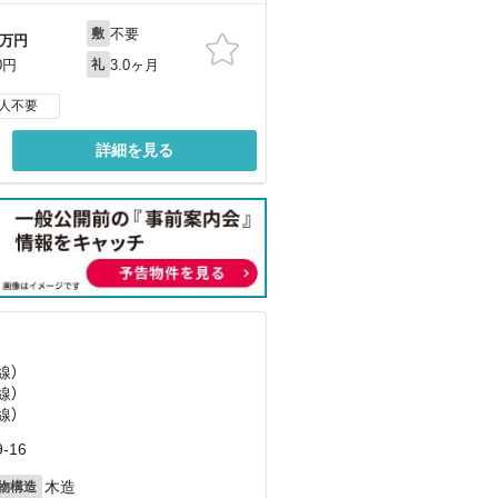
不要
敷
万円
3.0ヶ月
0円
礼
人不要
詳細を見る
線）
線）
線）
-16
木造
物構造