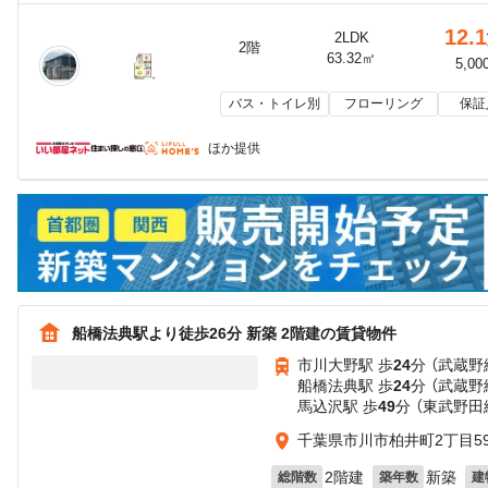
12.1
2LDK
2階
63.32㎡
5,00
バス・トイレ別
フローリング
保証
ほか提供
船橋法典駅より徒歩26分 新築 2階建の賃貸物件
市川大野駅 歩
24
分 （武蔵野
船橋法典駅 歩
24
分 （武蔵野
馬込沢駅 歩
49
分 （東武野田
千葉県市川市柏井町2丁目59
2階建
新築
総階数
築年数
建