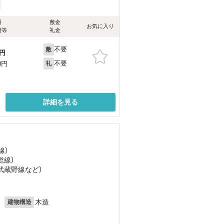
料
敷金
お気に入り
費等
礼金
不要
敷
円
不要
0円
礼
詳細を見る
線）
総線）
（武蔵野線
など
）
月
木造
建物構造