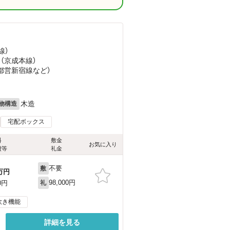
線）
 （京成本線）
（都営新宿線
など
）
木造
物構造
宅配ボックス
料
敷金
お気に入り
費等
礼金
不要
敷
万円
98,000円
0円
礼
炊き機能
詳細を見る