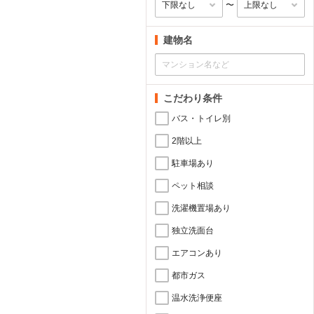
〜
建物名
こだわり条件
バス・トイレ別
2階以上
駐車場あり
ペット相談
洗濯機置場あり
独立洗面台
エアコンあり
都市ガス
温水洗浄便座