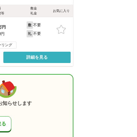
料
敷金
お気に入り
費等
礼金
不要
敷
万円
不要
0円
礼
ーリング
詳細を見る
お知らせします
取る