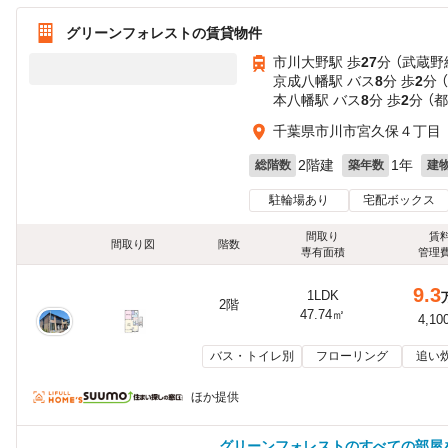
グリーンフォレストの賃貸物件
市川大野駅 歩
27
分 （武蔵野
京成八幡駅 バス
8
分 歩
2
分 
本八幡駅 バス
8
分 歩
2
分 （
千葉県市川市宮久保４丁目
2階建
1年
総階数
築年数
建
駐輪場あり
宅配ボックス
間取り
賃
間取り図
階数
専有面積
管理
9.3
1LDK
2階
47.74㎡
4,10
バス・トイレ別
フローリング
追い
ほか提供
グリーンフォレストのすべての部屋