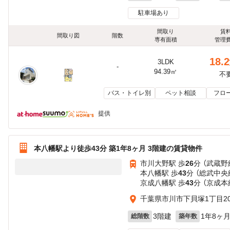
駐車場あり
間取り
賃
間取り図
階数
専有面積
管理
18.2
3LDK
-
94.39㎡
不
バス・トイレ別
ペット相談
フロ
提供
本八幡駅より徒歩43分 築1年8ヶ月 3階建の賃貸物件
市川大野駅 歩
26
分 （武蔵野
本八幡駅 歩
43
分 （総武中央
京成八幡駅 歩
43
分 （京成本
千葉県市川市下貝塚1丁目20
3階建
1年8ヶ
総階数
築年数