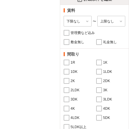
賃料
〜
管理費など込み
敷金無し
礼金無し
間取り
1R
1K
1DK
1LDK
2K
2DK
2LDK
3K
3DK
3LDK
4K
4DK
4LDK
5DK
5LDK以上