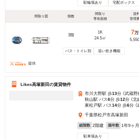
駐輪場あり
宅配ボックス
間取り
賃
間取り図
階数
専有面積
管理
7
1K
万
3階
24.5㎡
5,55
バス・トイレ別
追い炊き機能
提供
Likes高塚新田の賃貸物件
市川大野駅 歩
13
分 （武蔵野
秋山駅 バス
6
分 歩
12
分 （北
東松戸駅 バス
14
分 歩
6
分 
千葉県松戸市高塚新田
2階建
1年9ヶ
総階数
築年数
駐車場あり