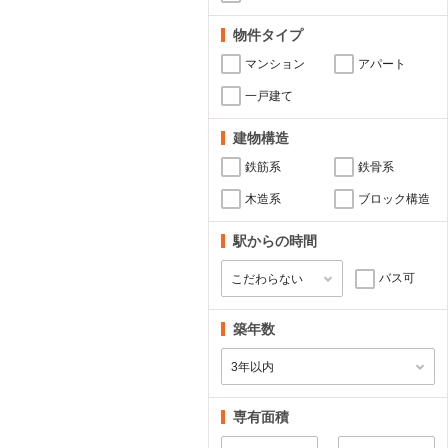
物件タイプ
マンション
アパート
一戸建て
建物構造
鉄筋系
鉄骨系
木造系
ブロック構造
駅からの時間
バス可
築年数
専有面積