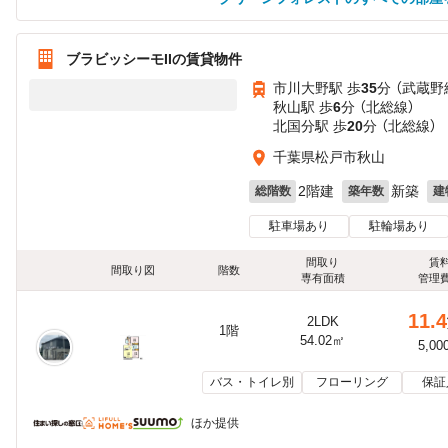
ブラビッシーモIIの賃貸物件
市川大野駅 歩
35
分 （武蔵野
秋山駅 歩
6
分 （北総線）
北国分駅 歩
20
分 （北総線）
千葉県松戸市秋山
2階建
新築
総階数
築年数
建
駐車場あり
駐輪場あり
間取り
賃
間取り図
階数
専有面積
管理
11.4
2LDK
1階
54.02㎡
5,00
バス・トイレ別
フローリング
保証
ほか提供