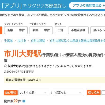
貸物件をまとめて検索、ニフティ不動産。あなたにピッタリの賃貸物件をみつけよう
マンションを買う
一戸建てを買う
建てる
新築
中古
新築
中古
土地
不動産会社
調べる
千葉県
市川市
市川大野駅
市川大野駅近くの新築＆築浅の賃貸物件を
市川大野駅
(千葉県)近くの新築＆築浅の賃貸物件
覧
市川大野駅
の賃貸物件をさまざまなこだわり条件から検索できます。
2026年07月31日
更新
現在の選択条件：
築3年以内
絞り込み
並び替え
＆
22
物件数
件