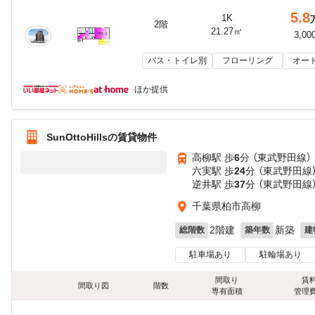
5.8
1K
2階
21.27㎡
3,00
バス・トイレ別
フローリング
オー
ほか提供
SunOttoHillsの賃貸物件
高柳駅 歩
6
分 （東武野田線）
六実駅 歩
24
分 （東武野田線
逆井駅 歩
37
分 （東武野田線
千葉県柏市高柳
2階建
新築
総階数
築年数
建
駐車場あり
駐輪場あり
間取り
賃
間取り図
階数
専有面積
管理