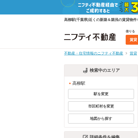
高柳駅(千葉県)近くの新築＆築浅の賃貸物
借りる
賃貸
不動産・住宅情報のニフティ不動産
賃貸
検索中のエリア
高柳駅
駅を変更
市区町村を変更
地図から探す
詳細条件を編集