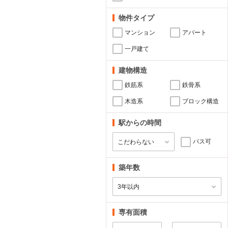
物件タイプ
マンション
アパート
一戸建て
建物構造
鉄筋系
鉄骨系
木造系
ブロック構造
駅からの時間
バス可
築年数
専有面積