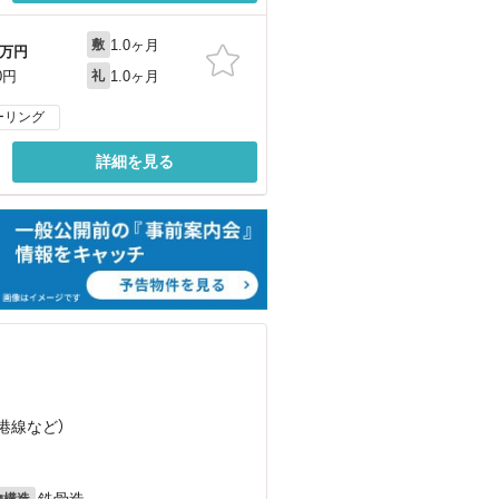
1.0ヶ月
敷
万円
1.0ヶ月
0円
礼
ーリング
詳細を見る
）
空港線
など
）
鉄骨造
物構造