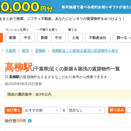
件をまとめて検索、ニフティ不動産。あなたにピッタリの賃貸物件をみつけよう！
マンションを買う
一戸建てを買う
建てる
新築
中古
新築
中古
土地
不動産会社
調べる
千葉県
柏市
高柳駅
高柳駅近くの新築＆築浅の賃貸物件を探す
高柳駅
(千葉県)近くの新築＆築浅の賃貸物件一覧
高柳駅
の賃貸物件をさまざまなこだわり条件から検索できます。
2026年08月03日
更新
現在の選択条件：
築3年以内
絞り込み
並び替え
＆
50
物件数
件