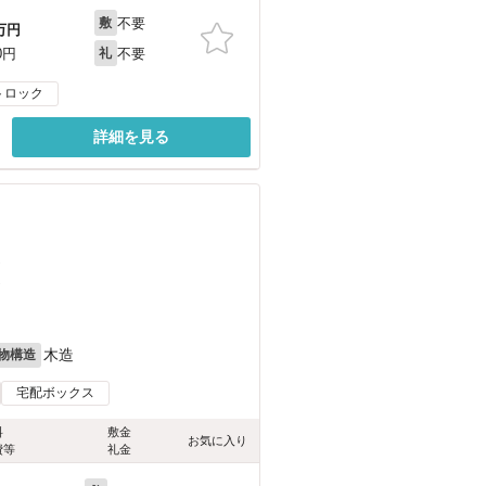
不要
敷
万円
不要
0円
礼
トロック
詳細を見る
）
）
木造
物構造
宅配ボックス
料
敷金
お気に入り
費等
礼金