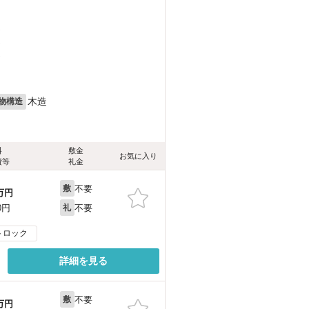
）
）
）
木造
物構造
料
敷金
お気に入り
費等
礼金
不要
敷
万円
不要
0円
礼
トロック
詳細を見る
不要
敷
万円