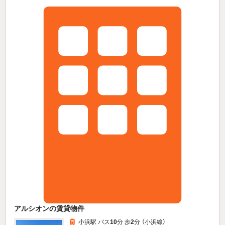
アルシオンの賃貸物件
小浜駅 バス
10
分 歩
2
分 （小浜線）