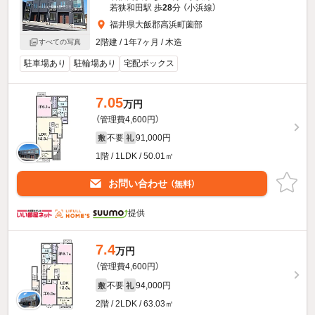
若狭和田駅 歩
28
分 （小浜線）
福井県大飯郡高浜町薗部
2階建 / 1年7ヶ月 / 木造
すべての写真
駐車場あり
駐輪場あり
宅配ボックス
7.05
万円
（管理費4,600円）
不要
91,000円
敷
礼
1階 / 1LDK / 50.01㎡
お問い合わせ
（無料）
提供
7.4
万円
（管理費4,600円）
不要
94,000円
敷
礼
2階 / 2LDK / 63.03㎡