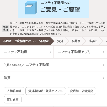
バス・トイレ別
2階以上
駐車場あり
ペット相談
当サイトの物件及び不動産会社、外壁塗装業者の情報は検索パートナーが提供している情
報であり、ニフティライフスタイル株式会社は内容の責任を負わないことを予めご了承く
免責
事項
ださい。本サービス内でお客様が入力される個人情報は、検索パートナーが取得し、同社
洗濯機置場あり
独立洗面台
の定める個人情報規約に従って取り扱われます。
不動産・住宅情報のニフティ不動産
賃貸
福井県
小浜市
エアコンあり
都市ガス
ニフティ不動産
ニフティ不動産アプリ
温水洗浄便座
オートロック
＼Because／ ニフティ不動産
コンロ2口以上
追焚き機能
賃貸
TV付インターホン
角部屋
新着のみ
インターネット無料
月極駐車場
賃貸事務所・賃貸オフィス
貸店舗・店舗賃貸
貸し倉庫
該当件数:
物件一覧に反映