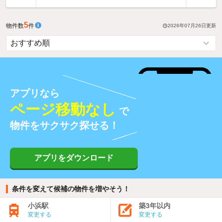
5
物件数
件
2026年07月26日
更新
アプリなら
ページ移動なし
で
物件をサクサク探せる！
アプリをダウンロード
条件を変えて候補の物件を増やそう！
小浜駅
築3年以内
変更する
変更する