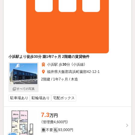
小浜駅より徒歩30分 築1年7ヶ月 2階建の賃貸物件
小浜駅 歩
30
分 （小浜線）
福井県大飯郡高浜町薗部42-12-1
2階建 / 1年7ヶ月 / 木造
すべての写真
駐車場あり
駐輪場あり
宅配ボックス
7.3
万円
（管理費4,600円）
不要
93,000円
敷
礼