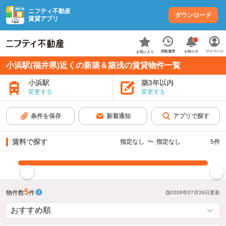
ニフティ不動産
ダウンロード
賃貸アプリ
お知らせ
閲覧履歴
マイページ
お気に入り
小浜駅(福井県)近くの新築＆築浅の賃貸物件一覧
小浜駅
築3年以内
変更する
変更する
条件を保存
新着通知
アプリで探す
賃料で探す
指定なし
〜
指定なし
5
件
指定した賃料で絞り込む
5
物件数
件
2026年07月26日
更新