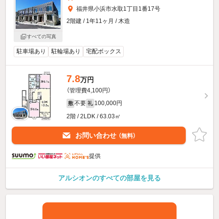
福井県小浜市水取1丁目1番17号
2階建 / 1年11ヶ月 / 木造
すべての写真
駐車場あり
駐輪場あり
宅配ボックス
7.8
万円
（管理費4,100円）
不要
100,000円
敷
礼
2階 / 2LDK / 63.03㎡
お問い合わせ
（無料）
提供
アルシオンのすべての部屋を見る