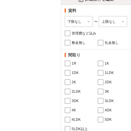
賃料
〜
管理費など込み
敷金無し
礼金無し
間取り
1R
1K
1DK
1LDK
2K
2DK
2LDK
3K
3DK
3LDK
4K
4DK
4LDK
5DK
5LDK以上