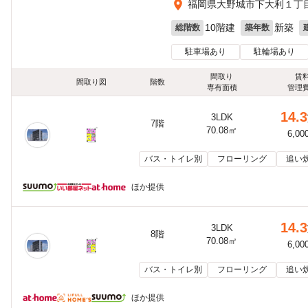
福岡県大野城市下大利１丁目6
10階建
新築
総階数
築年数
駐車場あり
駐輪場あり
間取り
賃
間取り図
階数
専有面積
管理
14.3
3LDK
7階
70.08㎡
6,00
バス・トイレ別
フローリング
追い
ほか提供
14.3
3LDK
8階
70.08㎡
6,00
バス・トイレ別
フローリング
追い
ほか提供