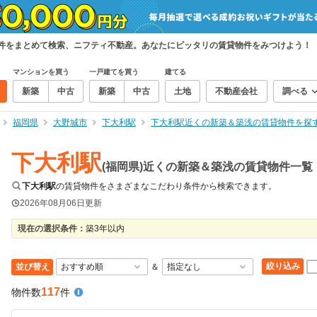
物件をまとめて検索、ニフティ不動産。あなたにピッタリの賃貸物件をみつけよう！
マンションを買う
一戸建てを買う
建てる
新築
中古
新築
中古
土地
不動産会社
調べる
福岡県
大野城市
下大利駅
下大利駅近くの新築＆築浅の賃貸物件を探
下大利駅
(福岡県)近くの新築＆築浅の賃貸物件一覧
下大利駅
の賃貸物件をさまざまなこだわり条件から検索できます。
2026年08月06日
更新
現在の選択条件：
築3年以内
絞り込み
並び替え
＆
117
物件数
件