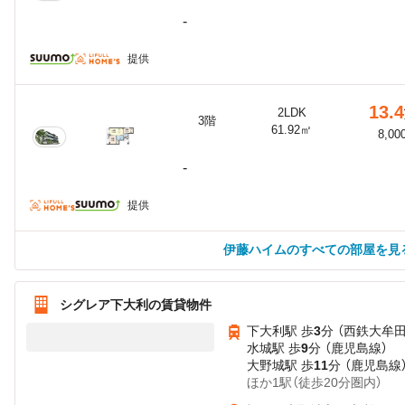
-
提供
13.4
2LDK
3階
61.92㎡
8,00
-
提供
伊藤ハイムのすべての部屋を見
シグレア下大利の賃貸物件
下大利駅 歩
3
分 （西鉄大牟田
水城駅 歩
9
分 （鹿児島線）
大野城駅 歩
11
分 （鹿児島線
ほか1駅（徒歩20分圏内）