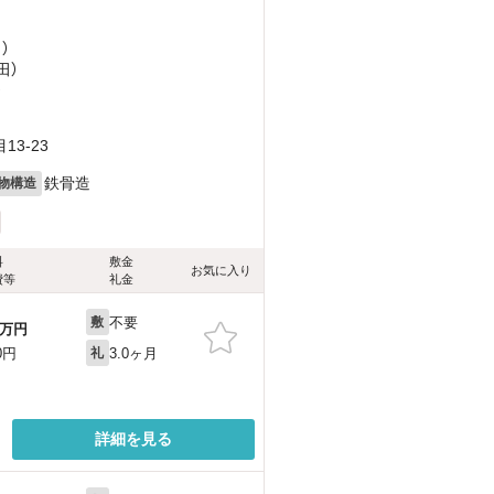
）
田）
）
3-23
鉄骨造
物構造
料
敷金
お気に入り
費等
礼金
不要
敷
万円
3.0ヶ月
0円
礼
詳細を見る