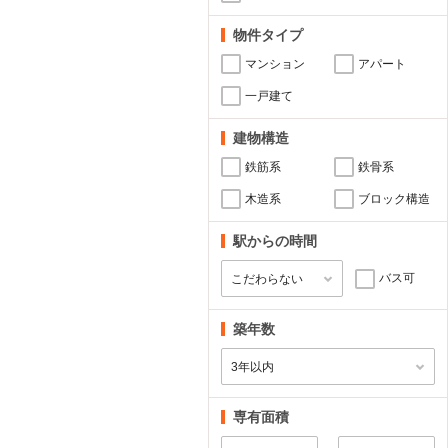
物件タイプ
マンション
アパート
一戸建て
建物構造
鉄筋系
鉄骨系
木造系
ブロック構造
駅からの時間
バス可
築年数
専有面積