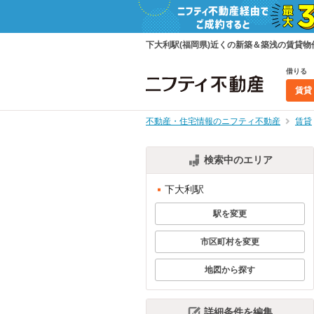
下大利駅(福岡県)近くの新築＆築浅の賃貸
借りる
賃貸
不動産・住宅情報のニフティ不動産
賃貸
検索中のエリア
下大利駅
駅を変更
市区町村を変更
地図から探す
詳細条件を編集