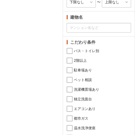
〜
建物名
こだわり条件
バス・トイレ別
2階以上
駐車場あり
ペット相談
洗濯機置場あり
独立洗面台
エアコンあり
都市ガス
温水洗浄便座