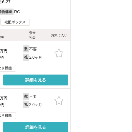
-27
RC
建物構造
宅配ボックス
料
敷金
お気に入り
費等
礼金
不要
敷
万円
2.0ヶ月
0円
礼
炊き機能
詳細を見る
不要
敷
万円
2.0ヶ月
0円
礼
炊き機能
詳細を見る