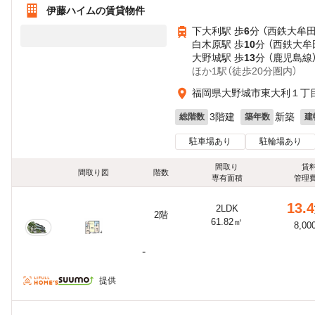
伊藤ハイムの賃貸物件
下大利駅 歩
6
分 （西鉄大牟田
白木原駅 歩
10
分 （西鉄大牟
大野城駅 歩
13
分 （鹿児島線
ほか1駅（徒歩20分圏内）
福岡県大野城市東大利１丁目1
3階建
新築
総階数
築年数
建
駐車場あり
駐輪場あり
間取り
賃
間取り図
階数
専有面積
管理
13.4
2LDK
2階
61.82㎡
8,00
-
提供