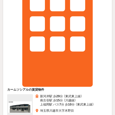
カームソシアルの賃貸物件
新河岸駅 歩
29
分 （東武東上線）
南古谷駅 歩
15
分 （川越線）
上福岡駅 バス
7
分 歩
10
分 （東武東上線）
埼玉県川越市大字木野目