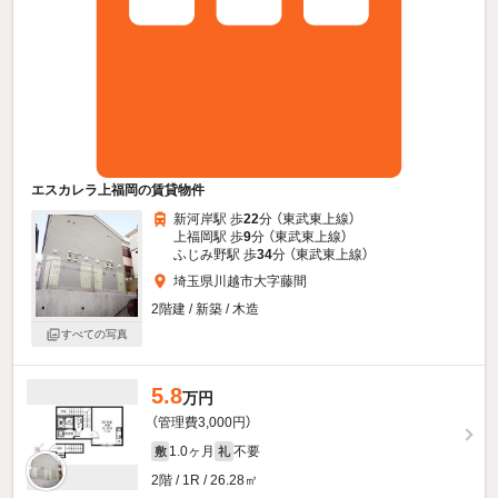
エスカレラ上福岡の賃貸物件
新河岸駅 歩
22
分 （東武東上線）
上福岡駅 歩
9
分 （東武東上線）
ふじみ野駅 歩
34
分 （東武東上線）
埼玉県川越市大字藤間
2階建 / 新築 / 木造
すべての写真
5.8
万円
（管理費3,000円）
1.0ヶ月
不要
敷
礼
2階 / 1R / 26.28㎡