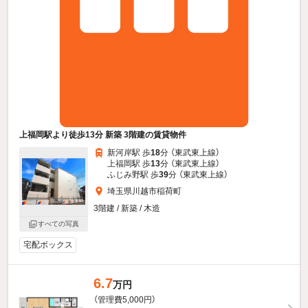
上福岡駅より徒歩13分 新築 3階建の賃貸物件
新河岸駅 歩
18
分 （東武東上線）
上福岡駅 歩
13
分 （東武東上線）
ふじみ野駅 歩
39
分 （東武東上線）
埼玉県川越市稲荷町
3階建 / 新築 / 木造
すべての写真
宅配ボックス
6.7
万円
（管理費5,000円）