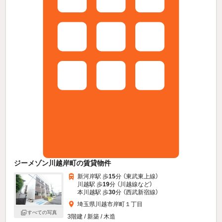
ジーメゾン川越岸町の賃貸物件
新河岸駅 歩
15
分 （東武東上線）
川越駅 歩
19
分 （川越線
など
）
本川越駅 歩
30
分 （西武新宿線）
埼玉県川越市岸町１丁目
すべての写真
3階建 / 新築 / 木造