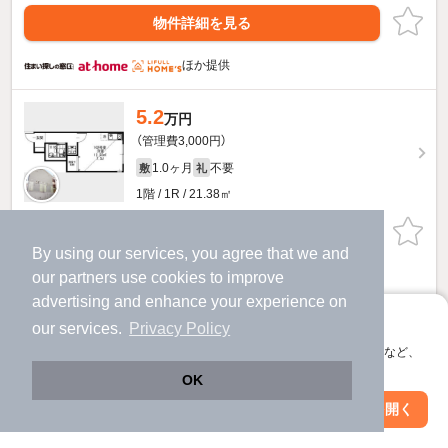
物件詳細を見る
ほか提供
5.2
万円
（管理費3,000円）
1.0ヶ月
不要
敷
礼
1階 / 1R / 21.38㎡
物件詳細を見る
By using our services, you agree that we and
ほか提供
our
partners
use cookies to improve
advertising and enhance your experience on
アプリに切り替えて、サクサクお部屋探し
our services.
Privacy Policy
会員登録なしですぐ使える。マップ検索やお気に入り保存など、
アプリ限定の便利な機能が使えます！
OK
Web版で続行
アプリを開く
駅・沿線を変更
絞り込み条件を変更