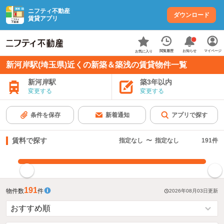
ニフティ不動産
ダウンロード
賃貸アプリ
お知らせ
閲覧履歴
マイページ
お気に入り
新河岸駅(埼玉県)近くの新築＆築浅の賃貸物件一覧
新河岸駅
築3年以内
変更する
変更する
条件を保存
新着通知
アプリで探す
賃料で探す
指定なし
〜
指定なし
191
件
指定した賃料で絞り込む
191
物件数
件
2026年08月03日
更新