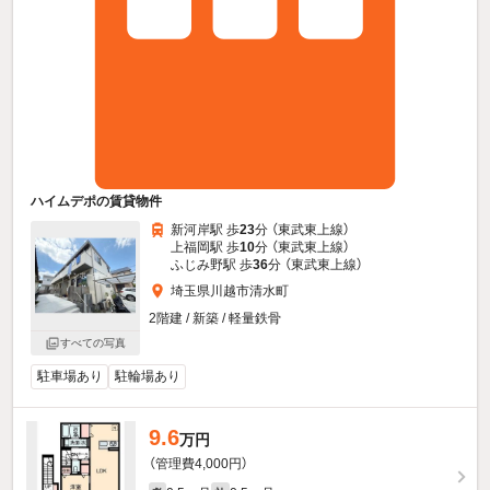
ハイムデポの賃貸物件
新河岸駅 歩
23
分 （東武東上線）
上福岡駅 歩
10
分 （東武東上線）
ふじみ野駅 歩
36
分 （東武東上線）
埼玉県川越市清水町
2階建 / 新築 / 軽量鉄骨
すべての写真
駐車場あり
駐輪場あり
9.6
万円
（管理費4,000円）