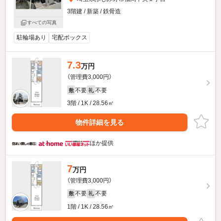
3階建 / 新築 / 鉄骨造
すべての写真
駐輪場あり
宅配ボックス
7.3
万円
（管理費3,000円）
不要
不要
敷
礼
3階 / 1K / 28.56㎡
物件詳細を見る
ほか提供
7
万円
（管理費3,000円）
不要
不要
敷
礼
1階 / 1K / 28.56㎡