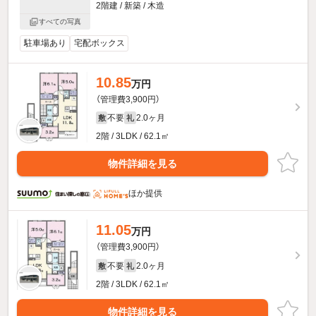
2階建 / 新築 / 木造
すべての写真
駐車場あり
宅配ボックス
10.85
万円
（管理費3,900円）
不要
2.0ヶ月
敷
礼
2階 / 3LDK / 62.1㎡
物件詳細を見る
ほか提供
11.05
万円
（管理費3,900円）
不要
2.0ヶ月
敷
礼
2階 / 3LDK / 62.1㎡
物件詳細を見る