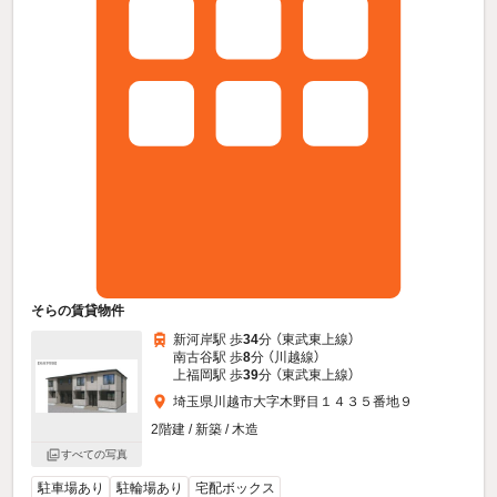
そらの賃貸物件
新河岸駅 歩
34
分 （東武東上線）
南古谷駅 歩
8
分 （川越線）
上福岡駅 歩
39
分 （東武東上線）
埼玉県川越市大字木野目１４３５番地９
2階建 / 新築 / 木造
すべての写真
駐車場あり
駐輪場あり
宅配ボックス