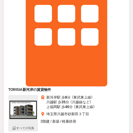
TORISIA新河岸の賃貸物件
新河岸駅 歩
8
分 （東武東上線）
川越駅 歩
35
分 （川越線
など
）
上福岡駅 歩
40
分 （東武東上線）
埼玉県川越市砂新田３丁目
3階建 / 新築 / 軽量鉄骨
すべての写真