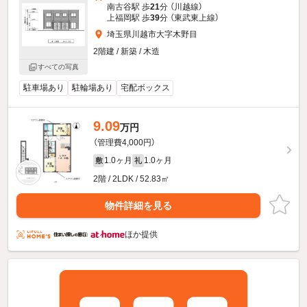
南古谷駅 歩
21
分 （川越線）
上福岡駅 歩
39
分 （東武東上線）
埼玉県川越市大字木野目
2階建 / 新築 / 木造
すべての写真
駐車場あり
駐輪場あり
宅配ボックス
9.09
万円
（管理費4,000円）
1.0ヶ月
1.0ヶ月
敷
礼
2階 / 2LDK / 52.83㎡
物件詳細を見る
ほか提供