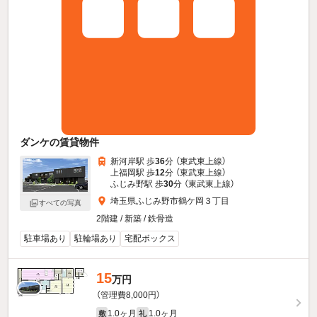
ダンケの賃貸物件
新河岸駅 歩
36
分 （東武東上線）
上福岡駅 歩
12
分 （東武東上線）
ふじみ野駅 歩
30
分 （東武東上線）
埼玉県ふじみ野市鶴ケ岡３丁目
すべての写真
2階建 / 新築 / 鉄骨造
駐車場あり
駐輪場あり
宅配ボックス
15
万円
（管理費8,000円）
1.0ヶ月
1.0ヶ月
敷
礼