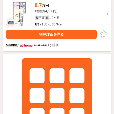
8.7
万円
（管理費4,100円）
不要
1.0ヶ月
敷
礼
1階 / 1LDK / 36.34㎡
物件詳細を見る
ほか提供