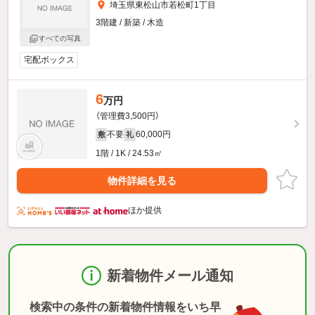
埼玉県東松山市若松町1丁目
3階建 / 新築 / 木造
すべての写真
宅配ボックス
6
万円
（管理費3,500円）
不要
60,000円
敷
礼
1階 / 1K / 24.53㎡
物件詳細を見る
ほか提供
新着物件メール通知
検索中の条件の新着物件情報をいち早