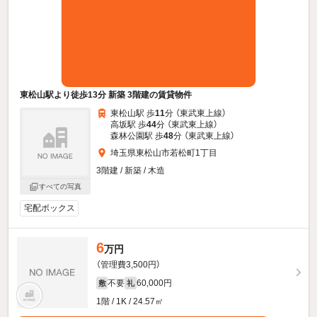
東松山駅より徒歩13分 新築 3階建の賃貸物件
東松山駅 歩
11
分 （東武東上線）
高坂駅 歩
44
分 （東武東上線）
森林公園駅 歩
48
分 （東武東上線）
埼玉県東松山市若松町1丁目
3階建 / 新築 / 木造
すべての写真
宅配ボックス
6
万円
（管理費3,500円）
不要
60,000円
敷
礼
1階 / 1K / 24.57㎡