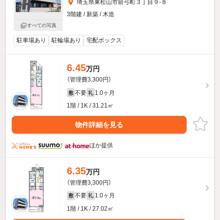
埼玉県東松山市箭弓町３丁目９-８
3階建 / 新築 / 木造
すべての写真
駐車場あり
駐輪場あり
宅配ボックス
6.45
万円
（管理費3,300円）
不要
1.0ヶ月
敷
礼
1階 / 1K / 31.21㎡
物件詳細を見る
ほか提供
6.35
万円
（管理費3,300円）
不要
1.0ヶ月
敷
礼
1階 / 1K / 27.02㎡