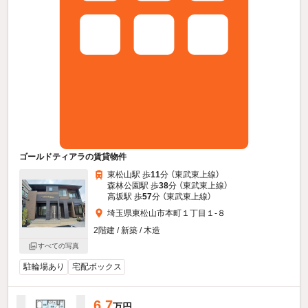
ゴールドティアラの賃貸物件
東松山駅 歩
11
分 （東武東上線）
森林公園駅 歩
38
分 （東武東上線）
高坂駅 歩
57
分 （東武東上線）
埼玉県東松山市本町１丁目１-８
2階建 / 新築 / 木造
すべての写真
駐輪場あり
宅配ボックス
6.7
万円