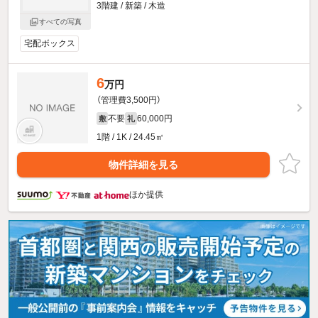
3階建 / 新築 / 木造
すべての写真
宅配ボックス
6
万円
（管理費3,500円）
不要
60,000円
敷
礼
1階 / 1K / 24.45㎡
物件詳細を見る
ほか提供