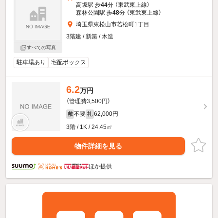
高坂駅 歩
44
分 （東武東上線）
森林公園駅 歩
48
分 （東武東上線）
埼玉県東松山市若松町1丁目
3階建 / 新築 / 木造
すべての写真
駐車場あり
宅配ボックス
6.2
万円
（管理費3,500円）
不要
62,000円
敷
礼
3階 / 1K / 24.45㎡
物件詳細を見る
ほか提供