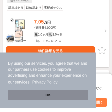
すべての写真
駐車場あり
駐輪場あり
宅配ボックス
7.05
万円
（管理費4,000円）
1.0ヶ月
1.0ヶ月
敷
礼
1階 / 1LDK / 43.21㎡
物件詳細を見る
ほか提供
By using our services, you agree that we and
our
partners
use cookies to improve
advertising and enhance your experience on
アプリに切り替えて、サクサクお部屋探し
our services.
Privacy Policy
会員登録なしですぐ使える。マップ検索やお気に入り保存など、
アプリ限定の便利な機能が使えます！
OK
Web版で続行
アプリを開く
市区町村を変更
絞り込み条件を変更