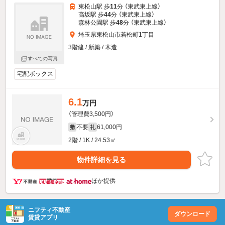
東松山駅 歩
11
分 （東武東上線）
高坂駅 歩
44
分 （東武東上線）
森林公園駅 歩
48
分 （東武東上線）
埼玉県東松山市若松町1丁目
3階建 / 新築 / 木造
すべての写真
宅配ボックス
6.1
万円
（管理費3,500円）
不要
61,000円
敷
礼
2階 / 1K / 24.53㎡
物件詳細を見る
ほか提供
ニフティ不動産
ダウンロード
賃貸アプリ