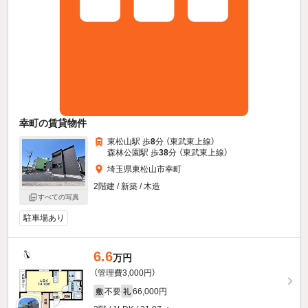
幸町の賃貸物件
東松山駅 歩
8
分 （東武東上線）
森林公園駅 歩
38
分 （東武東上線）
埼玉県東松山市幸町
2階建 / 新築 / 木造
すべての写真
駐車場あり
6.6
万円
（管理費3,000円）
不要
66,000円
敷
礼