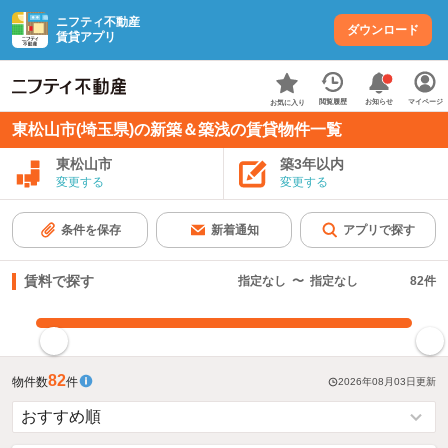
ニフティ不動産
ダウンロード
賃貸アプリ
お知らせ
閲覧履歴
マイページ
お気に入り
東松山市(埼玉県)の新築＆築浅の賃貸物件一覧
東松山市
築3年以内
変更する
変更する
条件を保存
新着通知
アプリで探す
賃料で探す
指定なし
〜
指定なし
82
件
指定した賃料で絞り込む
82
物件数
件
2026年08月03日
更新