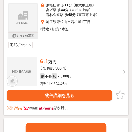
東松山駅 歩
11
分 （東武東上線）
高坂駅 歩
44
分 （東武東上線）
森林公園駅 歩
48
分 （東武東上線）
埼玉県東松山市若松町1丁目
3階建 / 新築 / 木造
すべての写真
宅配ボックス
6.1
万円
（管理費3,500円）
不要
61,000円
敷
礼
2階 / 1K / 24.45㎡
物件詳細を見る
ほか提供