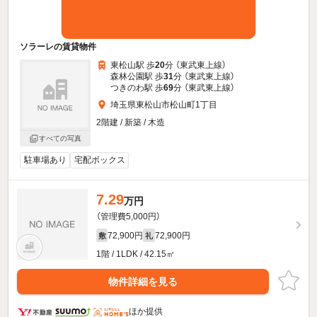
ソラーレの賃貸物件
東松山駅 歩
20
分 （東武東上線）
森林公園駅 歩
31
分 （東武東上線）
つきのわ駅 歩
69
分 （東武東上線）
埼玉県東松山市松山町1丁目
2階建 / 新築 / 木造
すべての写真
駐車場あり
宅配ボックス
7.29
万円
（管理費5,000円）
72,900円
72,900円
敷
礼
1階 / 1LDK / 42.15㎡
物件詳細を見る
ほか提供