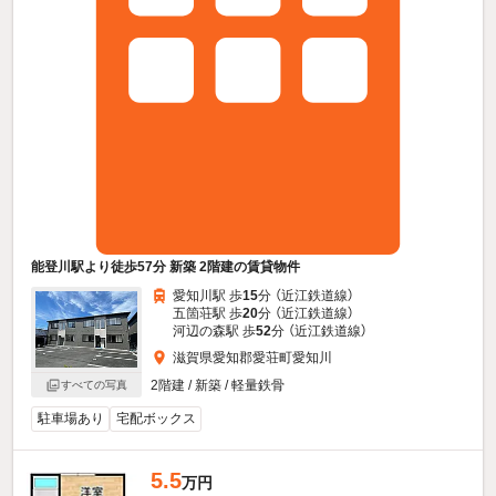
能登川駅より徒歩57分 新築 2階建の賃貸物件
愛知川駅 歩
15
分 （近江鉄道線）
五箇荘駅 歩
20
分 （近江鉄道線）
河辺の森駅 歩
52
分 （近江鉄道線）
滋賀県愛知郡愛荘町愛知川
2階建 / 新築 / 軽量鉄骨
すべての写真
駐車場あり
宅配ボックス
5.5
万円