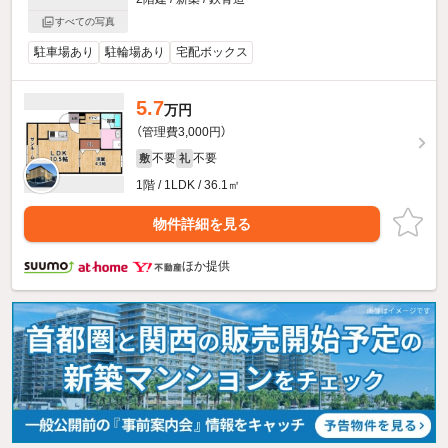
すべての写真
駐車場あり
駐輪場あり
宅配ボックス
5.7
万円
（管理費3,000円）
不要
不要
敷
礼
1階 / 1LDK / 36.1㎡
物件詳細を見る
ほか提供