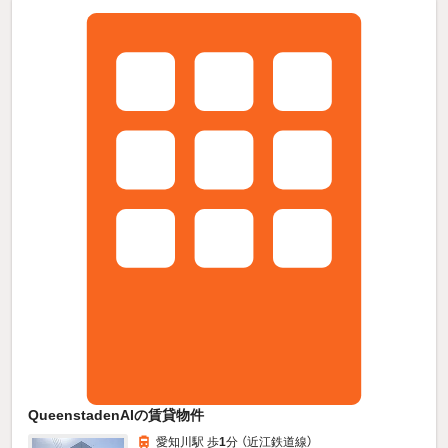
QueenstadenAIの賃貸物件
愛知川駅 歩
1
分 （近江鉄道線）