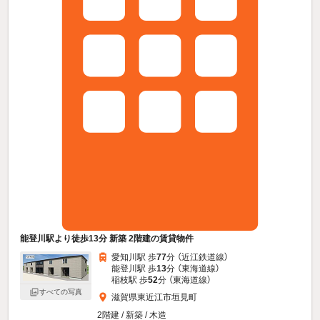
能登川駅より徒歩13分 新築 2階建の賃貸物件
愛知川駅 歩
77
分 （近江鉄道線）
能登川駅 歩
13
分 （東海道線）
稲枝駅 歩
52
分 （東海道線）
すべての写真
滋賀県東近江市垣見町
2階建 / 新築 / 木造