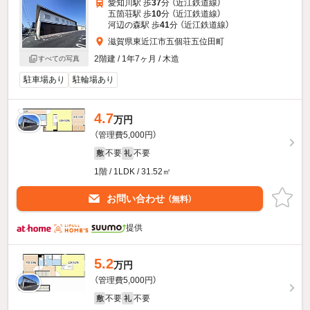
愛知川駅 歩
37
分 （近江鉄道線）
五箇荘駅 歩
10
分 （近江鉄道線）
河辺の森駅 歩
41
分 （近江鉄道線）
滋賀県東近江市五個荘五位田町
2階建 / 1年7ヶ月 / 木造
すべての写真
駐車場あり
駐輪場あり
4.7
万円
（管理費5,000円）
不要
不要
敷
礼
1階 / 1LDK / 31.52㎡
お問い合わせ
（無料）
提供
5.2
万円
（管理費5,000円）
不要
不要
敷
礼