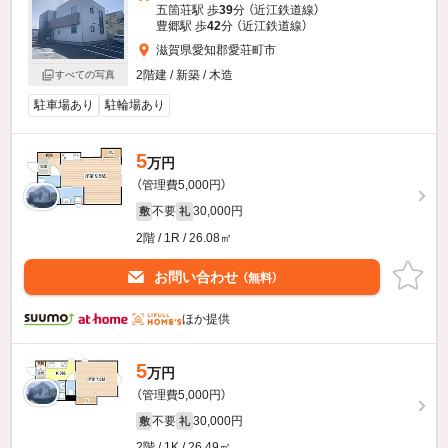
五箇荘駅 歩
39
分 （近江鉄道線）
豊郷駅 歩
42
分 （近江鉄道線）
滋賀県愛知郡愛荘町市
2階建 / 新築 / 木造
すべての写真
駐車場あり
駐輪場あり
5
万円
（管理費5,000円）
不要
30,000円
敷
礼
2階 / 1R / 26.08㎡
お問い合わせ
（無料）
ほか提供
5
万円
（管理費5,000円）
不要
30,000円
敷
礼
2階 / 1K / 26.49㎡