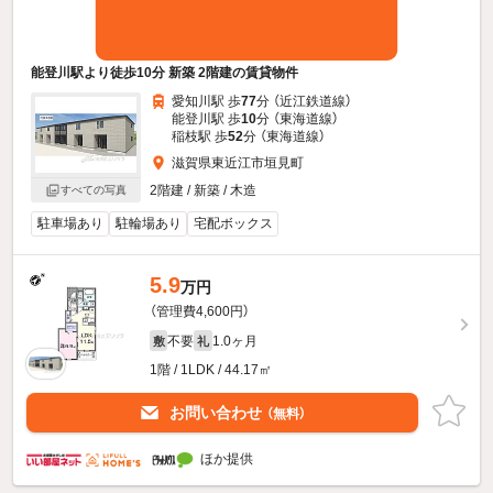
能登川駅より徒歩10分 新築 2階建の賃貸物件
愛知川駅 歩
77
分 （近江鉄道線）
能登川駅 歩
10
分 （東海道線）
稲枝駅 歩
52
分 （東海道線）
滋賀県東近江市垣見町
2階建 / 新築 / 木造
すべての写真
駐車場あり
駐輪場あり
宅配ボックス
5.9
万円
（管理費4,600円）
不要
1.0ヶ月
敷
礼
1階 / 1LDK / 44.17㎡
お問い合わせ
（無料）
ほか提供