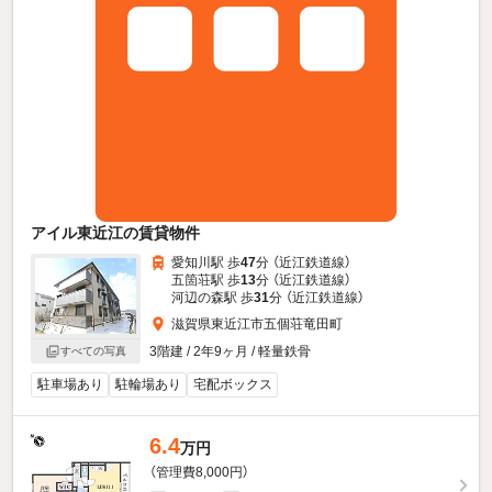
アイル東近江の賃貸物件
愛知川駅 歩
47
分 （近江鉄道線）
五箇荘駅 歩
13
分 （近江鉄道線）
河辺の森駅 歩
31
分 （近江鉄道線）
滋賀県東近江市五個荘竜田町
3階建 / 2年9ヶ月 / 軽量鉄骨
すべての写真
駐車場あり
駐輪場あり
宅配ボックス
6.4
万円
（管理費8,000円）