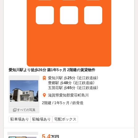
愛知川駅より徒歩26分 築1年5ヶ月 2階建の賃貸物件
愛知川駅 歩
25
分 （近江鉄道線）
豊郷駅 歩
48
分 （近江鉄道線）
五箇荘駅 歩
65
分 （近江鉄道線）
滋賀県愛知郡愛荘町島川
2階建 / 1年5ヶ月 / 鉄骨造
すべての写真
駐車場あり
駐輪場あり
宅配ボックス
5.4
万円