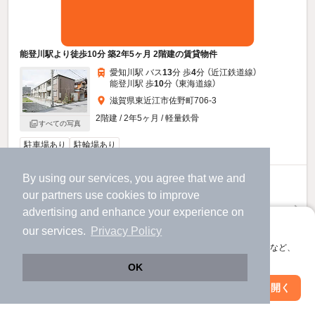
能登川駅より徒歩10分 築2年5ヶ月 2階建の賃貸物件
愛知川駅 バス
13
分 歩
4
分 （近江鉄道線）
能登川駅 歩
10
分 （東海道線）
滋賀県東近江市佐野町706-3
2階建 / 2年5ヶ月 / 軽量鉄骨
すべての写真
駐車場あり
駐輪場あり
By using our services, you agree that we and
7.3
万円
our
partners
use cookies to improve
（管理費5,000円）
advertising and enhance your experience on
10,000円
20,000円
敷
礼
アプリに切り替えて、サクサクお部屋探し
our services.
Privacy Policy
1階 / 1LDK / 42.49㎡
会員登録なしですぐ使える。マップ検索やお気に入り保存など、
アプリ限定の便利な機能が使えます！
お問い合わせ
（無料）
OK
Web版で続行
アプリを開く
駅・沿線を変更
絞り込み条件を変更
提供