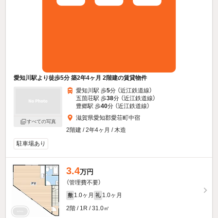
愛知川駅より徒歩5分 築2年4ヶ月 2階建の賃貸物件
愛知川駅 歩
5
分 （近江鉄道線）
五箇荘駅 歩
38
分 （近江鉄道線）
豊郷駅 歩
40
分 （近江鉄道線）
滋賀県愛知郡愛荘町中宿
すべての写真
2階建 / 2年4ヶ月 / 木造
駐車場あり
3.4
万円
（管理費不要）
1.0ヶ月
1.0ヶ月
敷
礼
2階 / 1R / 31.0㎡