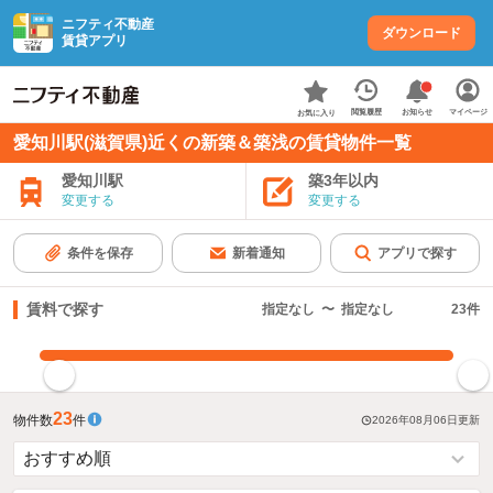
ニフティ不動産
ダウンロード
賃貸アプリ
お知らせ
閲覧履歴
マイページ
お気に入り
愛知川駅(滋賀県)近くの新築＆築浅の賃貸物件一覧
愛知川駅
築3年以内
変更する
変更する
条件を保存
新着通知
アプリで探す
賃料で探す
指定なし
〜
指定なし
23
件
指定した賃料で絞り込む
23
物件数
件
2026年08月06日
更新