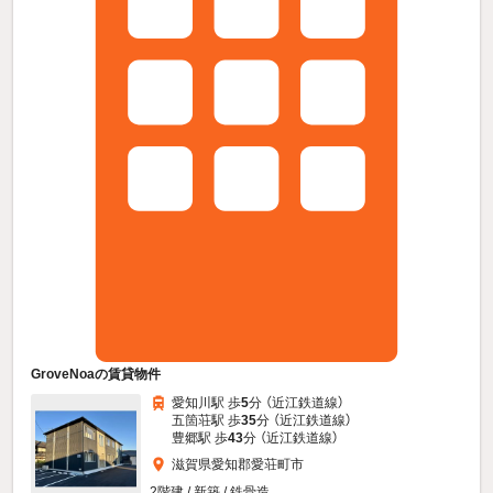
GroveNoaの賃貸物件
愛知川駅 歩
5
分 （近江鉄道線）
五箇荘駅 歩
35
分 （近江鉄道線）
豊郷駅 歩
43
分 （近江鉄道線）
滋賀県愛知郡愛荘町市
2階建 / 新築 / 鉄骨造