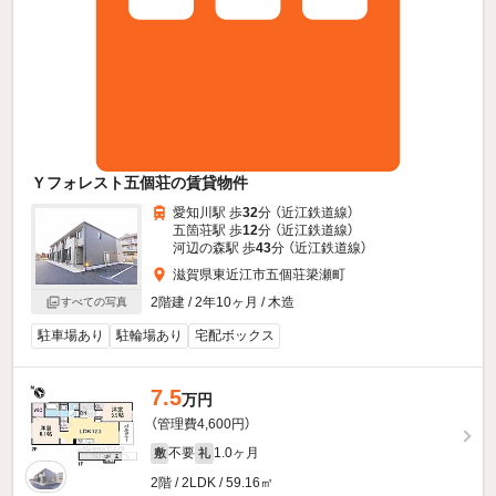
Ｙフォレスト五個荘の賃貸物件
愛知川駅 歩
32
分 （近江鉄道線）
五箇荘駅 歩
12
分 （近江鉄道線）
河辺の森駅 歩
43
分 （近江鉄道線）
滋賀県東近江市五個荘簗瀬町
2階建 / 2年10ヶ月 / 木造
すべての写真
駐車場あり
駐輪場あり
宅配ボックス
7.5
万円
（管理費4,600円）
不要
1.0ヶ月
敷
礼
2階 / 2LDK / 59.16㎡