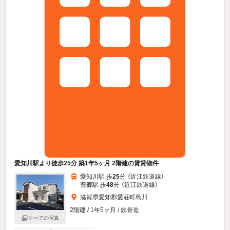
愛知川駅より徒歩25分 築1年5ヶ月 2階建の賃貸物件
愛知川駅 歩
25
分 （近江鉄道線）
豊郷駅 歩
48
分 （近江鉄道線）
滋賀県愛知郡愛荘町島川
2階建 / 1年5ヶ月 / 鉄骨造
すべての写真