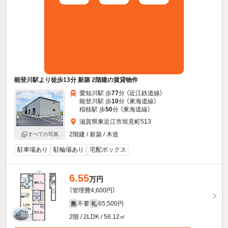
能登川駅より徒歩13分 新築 2階建の賃貸物件
愛知川駅 歩
77
分 （近江鉄道線）
能登川駅 歩
10
分 （東海道線）
稲枝駅 歩
50
分 （東海道線）
滋賀県東近江市垣見町513
2階建 / 新築 / 木造
すべての写真
駐車場あり
駐輪場あり
宅配ボックス
6.55
万円
（管理費4,600円）
不要
65,500円
敷
礼
2階 / 2LDK / 56.12㎡