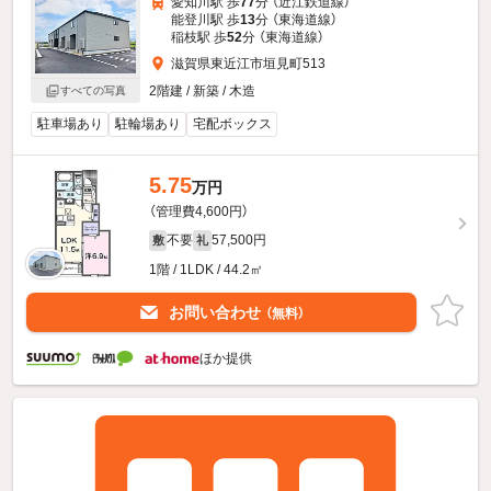
愛知川駅 歩
77
分 （近江鉄道線）
能登川駅 歩
13
分 （東海道線）
稲枝駅 歩
52
分 （東海道線）
滋賀県東近江市垣見町513
2階建 / 新築 / 木造
すべての写真
駐車場あり
駐輪場あり
宅配ボックス
5.75
万円
（管理費4,600円）
不要
57,500円
敷
礼
1階 / 1LDK / 44.2㎡
お問い合わせ
（無料）
ほか提供