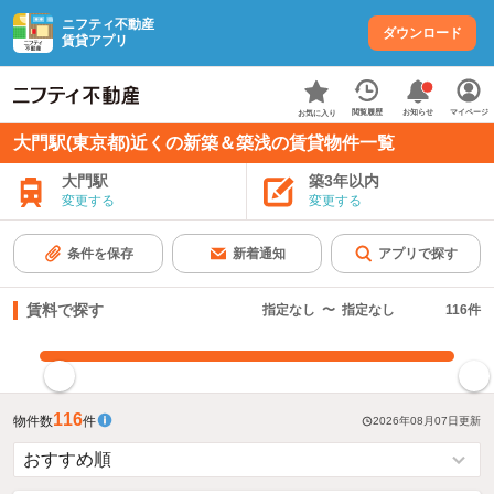
ニフティ不動産
ダウンロード
賃貸アプリ
お知らせ
閲覧履歴
マイページ
お気に入り
大門駅(東京都)近くの新築＆築浅の賃貸物件一覧
大門駅
築3年以内
変更する
変更する
条件を保存
新着通知
アプリで探す
賃料で探す
指定なし
〜
指定なし
116
件
指定した賃料で絞り込む
116
物件数
件
2026年08月07日
更新