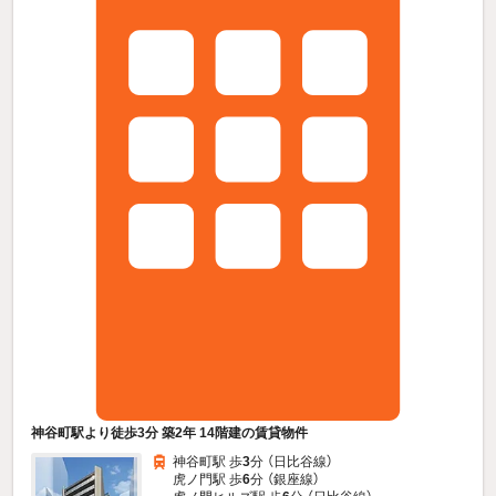
神谷町駅より徒歩3分 築2年 14階建の賃貸物件
神谷町駅 歩
3
分 （日比谷線）
虎ノ門駅 歩
6
分 （銀座線）