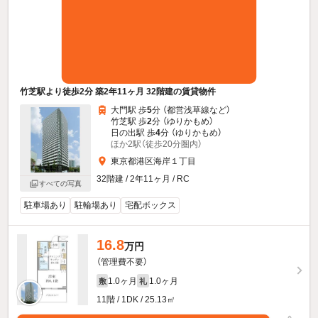
竹芝駅より徒歩2分 築2年11ヶ月 32階建の賃貸物件
大門駅 歩
5
分 （都営浅草線
など
）
竹芝駅 歩
2
分 （ゆりかもめ）
日の出駅 歩
4
分 （ゆりかもめ）
ほか2駅（徒歩20分圏内）
東京都港区海岸１丁目
32階建 / 2年11ヶ月 / RC
すべての写真
駐車場あり
駐輪場あり
宅配ボックス
16.8
万円
（管理費不要）
1.0ヶ月
1.0ヶ月
敷
礼
11階 / 1DK / 25.13㎡