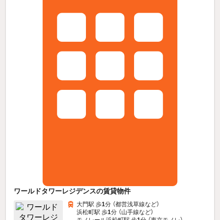
ワールドタワーレジデンスの賃貸物件
大門駅 歩
1
分 （都営浅草線
など
）
浜松町駅 歩
1
分 （山手線
など
）