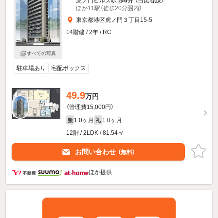
虎ノ門ヒルズ駅 歩
6
分 （日比谷線）
ほか11駅（徒歩20分圏内）
東京都港区虎ノ門３丁目15-5
14階建 / 2年 / RC
すべての写真
駐車場あり
宅配ボックス
49.9
万円
（管理費15,000円）
1.0ヶ月
1.0ヶ月
敷
礼
12階 / 2LDK / 81.54㎡
お問い合わせ
（無料）
ほか提供