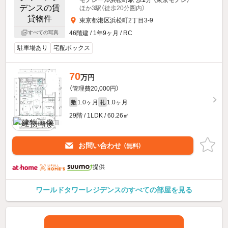
モノレール浜松町駅 歩
1
分 （東京モノレ）
ほか3駅（徒歩20分圏内）
東京都港区浜松町2丁目3-9
すべての写真
46階建 / 1年9ヶ月 / RC
駐車場あり
宅配ボックス
70
万円
（管理費20,000円）
1.0ヶ月
1.0ヶ月
敷
礼
29階 / 1LDK / 60.26㎡
お問い合わせ
（無料）
提供
ワールドタワーレジデンスのすべての部屋を見る