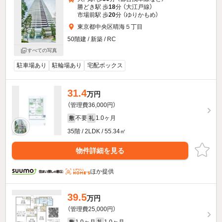
勝どき駅 歩
18
分 （大江戸線）
市場前駅 歩
20
分 （ゆりかもめ）
東京都中央区晴海５丁目
50階建 / 新築 / RC
すべての写真
駐車場あり
駐輪場あり
宅配ボックス
31.4
万円
（管理費36,000円）
不要
1.0ヶ月
敷
礼
35階 / 2LDK / 55.34㎡
物件詳細を見る
ほか提供
39.5
万円
（管理費25,000円）
1.0ヶ月
1.0ヶ月
敷
礼