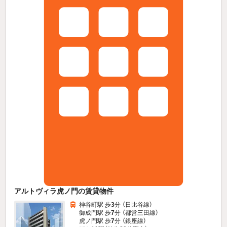
アルトヴィラ虎ノ門の賃貸物件
神谷町駅 歩
3
分 （日比谷線）
御成門駅 歩
7
分 （都営三田線）
虎ノ門駅 歩
7
分 （銀座線）