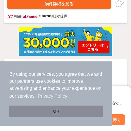
物件詳細を見る
ほか提供
By using our services, you agree that we and
our
partners
use cookies to improve
advertising and enhance your experience on
アプリに切り替えて、サクサクお部屋探し
our services.
Privacy Policy
会員登録なしですぐ使える。マップ検索やお気に入り保存など、
アプリ限定の便利な機能が使えます！
OK
Web版で続行
アプリを開く
駅・沿線を変更
絞り込み条件を変更