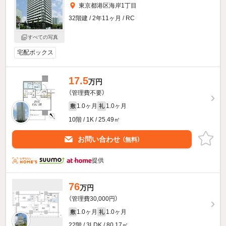
東京都港区海岸1丁目
32階建 / 2年11ヶ月 / RC
すべての写真
宅配ボックス
17.5
万円
（管理費不要）
1.0ヶ月
1.0ヶ月
敷
礼
10階 / 1K / 25.49㎡
お問い合わせ
（無料）
提供
76
万円
（管理費30,000円）
1.0ヶ月
1.0ヶ月
敷
礼
22階 / 3LDK / 80.17㎡