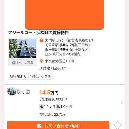
アジールコート浜松町の賃貸物件
大門駅 歩
9
分 （都営浅草線
など
）
芝公園駅 歩
8
分 （都営三田線）
浜松町駅 歩
9
分 （山手線
など
）
ほか8駅（徒歩20分圏内）
東京都港区芝1丁目
すべての写真
10階建 / 新築 / RC
駐輪場あり
宅配ボックス
14.5
万円
（管理費10,000円）
1.0ヶ月
1.0ヶ月
敷
礼
7階 / 1K / 22.71㎡
お問い合わせ
（無料）