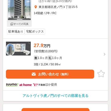
ほか11駅（徒歩20分圏内）
東京都港区虎ノ門３丁目15-5
14階建 / 2年 / RC
すべての写真
駐車場あり
宅配ボックス
27.9
万円
（管理費10,000円）
1.0ヶ月
1.0ヶ月
敷
礼
3階 / 1LDK / 50.99㎡
お問い合わせ
（無料）
ほか提供
アルトヴィラ虎ノ門のすべての部屋を見る