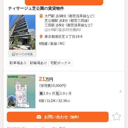
ティサージュ芝公園の賃貸物件
大門駅 歩
10
分 （都営浅草線
など
）
芝公園駅 歩
2
分 （都営三田線）
三田駅 歩
5
分 （都営浅草線
など
）
ほか8駅（徒歩20分圏内）
東京都港区芝２丁目19-6
9階建 / 新築 / RC
すべての写真
駐車場あり
駐輪場あり
宅配ボックス
21
万円
（管理費15,000円）
1.0ヶ月
1.0ヶ月
敷
礼
6階 / 1LDK / 32.36㎡
お問い合わせ
（無料）