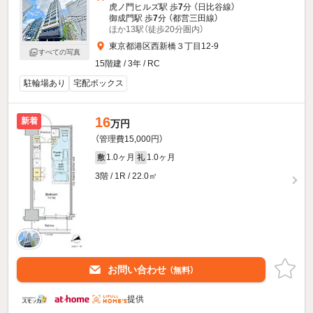
虎ノ門ヒルズ駅 歩
7
分 （日比谷線）
御成門駅 歩
7
分 （都営三田線）
ほか13駅（徒歩20分圏内）
東京都港区西新橋３丁目12-9
すべての写真
15階建 / 3年 / RC
駐輪場あり
宅配ボックス
16
新着
万円
（管理費15,000円）
1.0ヶ月
1.0ヶ月
敷
礼
3階 / 1R / 22.0㎡
お問い合わせ
（無料）
提供