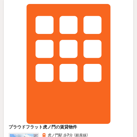
プラウドフラット虎ノ門の賃貸物件
虎ノ門駅 歩
7
分 （銀座線）