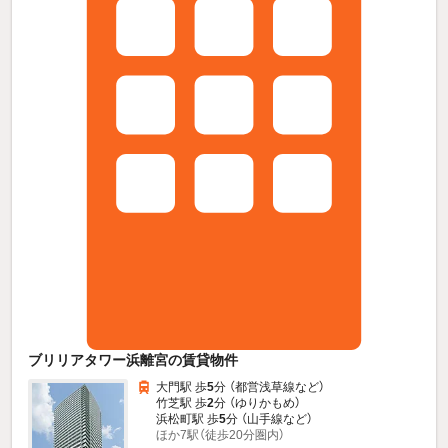
ブリリアタワー浜離宮の賃貸物件
大門駅 歩
5
分 （都営浅草線
など
）
竹芝駅 歩
2
分 （ゆりかもめ）
浜松町駅 歩
5
分 （山手線
など
）
ほか7駅（徒歩20分圏内）