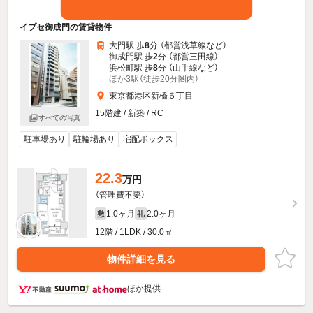
イプセ御成門の賃貸物件
大門駅 歩
8
分 （都営浅草線
など
）
御成門駅 歩
2
分 （都営三田線）
浜松町駅 歩
8
分 （山手線
など
）
ほか3駅（徒歩20分圏内）
東京都港区新橋６丁目
15階建 / 新築 / RC
すべての写真
駐車場あり
駐輪場あり
宅配ボックス
22.3
万円
（管理費不要）
1.0ヶ月
2.0ヶ月
敷
礼
12階 / 1LDK / 30.0㎡
物件詳細を見る
ほか提供