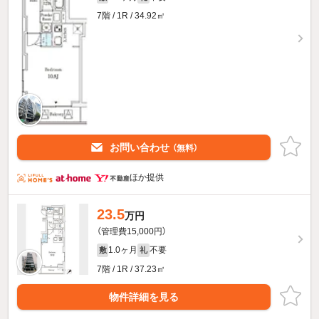
7階 / 1R / 34.92㎡
お問い合わせ
（無料）
ほか提供
23.5
万円
（管理費15,000円）
1.0ヶ月
不要
敷
礼
7階 / 1R / 37.23㎡
物件詳細を見る