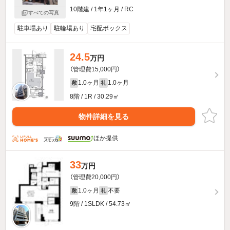
10階建 / 1年1ヶ月 / RC
すべての写真
駐車場あり
駐輪場あり
宅配ボックス
24.5
万円
（管理費15,000円）
1.0ヶ月
1.0ヶ月
敷
礼
8階 / 1R / 30.29㎡
物件詳細を見る
ほか提供
33
万円
（管理費20,000円）
1.0ヶ月
不要
敷
礼
9階 / 1SLDK / 54.73㎡