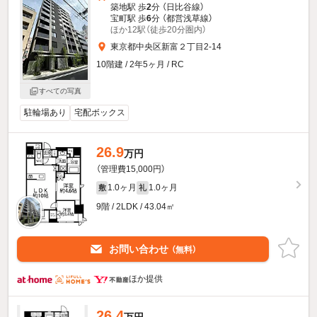
築地駅 歩
2
分 （日比谷線）
宝町駅 歩
6
分 （都営浅草線）
ほか12駅（徒歩20分圏内）
東京都中央区新富２丁目2-14
10階建 / 2年5ヶ月 / RC
すべての写真
駐輪場あり
宅配ボックス
26.9
万円
（管理費15,000円）
1.0ヶ月
1.0ヶ月
敷
礼
9階 / 2LDK / 43.04㎡
お問い合わせ
（無料）
ほか提供
26.4