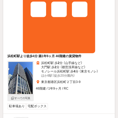
浜松町駅より徒歩4分 築1年9ヶ月 46階建の賃貸物件
浜松町駅 歩
2
分 （山手線
など
）
大門駅 歩
2
分 （都営浅草線
など
）
モノレール浜松町駅 歩
4
分 （東京モノレ）
ほか8駅（徒歩20分圏内）
東京都港区浜松町２丁目3-9
46階建 / 1年9ヶ月 / RC
すべての写真
駐車場あり
宅配ボックス