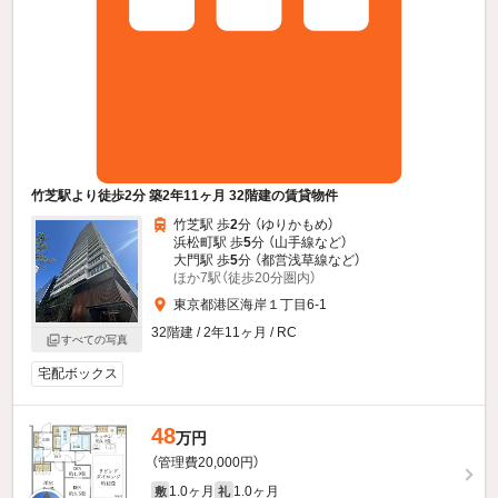
竹芝駅より徒歩2分 築2年11ヶ月 32階建の賃貸物件
竹芝駅 歩
2
分 （ゆりかもめ）
浜松町駅 歩
5
分 （山手線
など
）
大門駅 歩
5
分 （都営浅草線
など
）
ほか7駅（徒歩20分圏内）
東京都港区海岸１丁目6-1
32階建 / 2年11ヶ月 / RC
すべての写真
宅配ボックス
48
万円
（管理費20,000円）
1.0ヶ月
1.0ヶ月
敷
礼