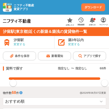
ニフティ不動産
ダウンロード
賃貸アプリ
お知らせ
閲覧履歴
マイページ
お気に入り
汐留駅(東京都)近くの新築＆築浅の賃貸物件一覧
汐留駅
築3年以内
変更する
変更する
条件を保存
新着通知
アプリで探す
賃料で探す
指定なし
〜
指定なし
68
件
指定した賃料で絞り込む
68
物件数
件
2026年08月07日
更新