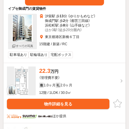
イプセ御成門の賃貸物件
汐留駅 歩
13
分 （ゆりかもめ
など
）
御成門駅 歩
2
分 （都営三田線）
浜松町駅 歩
8
分 （山手線
など
）
ほか3駅（徒歩20分圏内）
東京都港区新橋６丁目
15階建 / 新築 / RC
すべての写真
駐車場あり
駐輪場あり
宅配ボックス
22.3
万円
（管理費不要）
1.0ヶ月
2.0ヶ月
敷
礼
12階 / 1LDK / 30.0㎡
物件詳細を見る
ほか提供