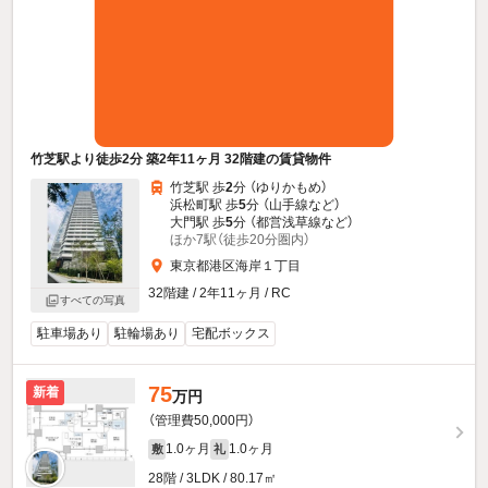
竹芝駅より徒歩2分 築2年11ヶ月 32階建の賃貸物件
竹芝駅 歩
2
分 （ゆりかもめ）
浜松町駅 歩
5
分 （山手線
など
）
大門駅 歩
5
分 （都営浅草線
など
）
ほか7駅（徒歩20分圏内）
東京都港区海岸１丁目
32階建 / 2年11ヶ月 / RC
すべての写真
駐車場あり
駐輪場あり
宅配ボックス
75
新着
万円
（管理費50,000円）
1.0ヶ月
1.0ヶ月
敷
礼
28階 / 3LDK / 80.17㎡