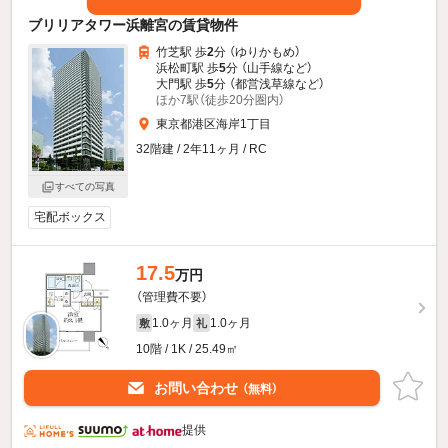
ブリリアタワー浜離宮の賃貸物件
竹芝駅 歩
2
分 （ゆりかもめ）
浜松町駅 歩
5
分 （山手線
など
）
大門駅 歩
5
分 （都営浅草線
など
）
ほか7駅（徒歩20分圏内）
東京都港区海岸1丁目
32階建 / 2年11ヶ月 / RC
すべての写真
宅配ボックス
17.5
万円
（管理費不要）
1.0ヶ月
1.0ヶ月
敷
礼
10階 / 1K / 25.49㎡
お問い合わせ
（無料）
提供