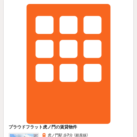
プラウドフラット虎ノ門の賃貸物件
虎ノ門駅 歩
7
分 （銀座線）