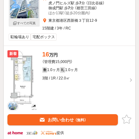
虎ノ門ヒルズ駅 歩
7
分 （日比谷線）
御成門駅 歩
7
分 （都営三田線）
ほか13駅（徒歩20分圏内）
東京都港区西新橋３丁目12-9
すべての写真
15階建 / 3年 / RC
駐輪場あり
宅配ボックス
16
新着
万円
（管理費15,000円）
1.0ヶ月
1.0ヶ月
敷
礼
3階 / 1R / 22.0㎡
お問い合わせ
（無料）
提供