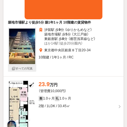
築地市場駅より徒歩5分 築1年1ヶ月 10階建の賃貸物件
汐留駅 歩
9
分 （ゆりかもめ
など
）
築地市場駅 歩
5
分 （大江戸線）
東銀座駅 歩
8
分 （都営浅草線
など
）
ほか14駅（徒歩20分圏内）
東京都中央区銀座８丁目20-34
10階建 / 1年1ヶ月 / RC
すべての写真
23.9
万円
（管理費10,000円）
1.0ヶ月
1.0ヶ月
敷
礼
2階 / 1LDK / 33.45㎡