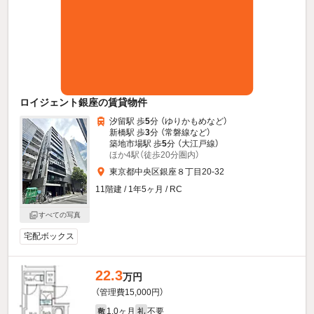
ロイジェント銀座の賃貸物件
汐留駅 歩
5
分 （ゆりかもめ
など
）
新橋駅 歩
3
分 （常磐線
など
）
築地市場駅 歩
5
分 （大江戸線）
ほか4駅（徒歩20分圏内）
東京都中央区銀座８丁目20-32
11階建 / 1年5ヶ月 / RC
すべての写真
宅配ボックス
22.3
万円
（管理費15,000円）
1.0ヶ月
不要
敷
礼