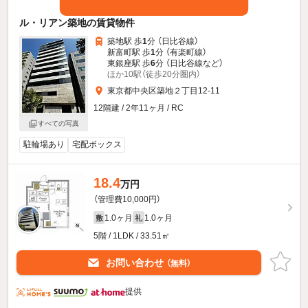
ル・リアン築地の賃貸物件
築地駅 歩
1
分 （日比谷線）
新富町駅 歩
1
分 （有楽町線）
東銀座駅 歩
6
分 （日比谷線
など
）
ほか10駅（徒歩20分圏内）
東京都中央区築地２丁目12-11
12階建 / 2年11ヶ月 / RC
すべての写真
駐輪場あり
宅配ボックス
18.4
万円
（管理費10,000円）
1.0ヶ月
1.0ヶ月
敷
礼
5階 / 1LDK / 33.51㎡
お問い合わせ
（無料）
提供