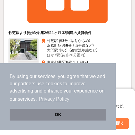
竹芝駅より徒歩3分 築2年11ヶ月 32階建の賃貸物件
竹芝駅 歩
3
分 （ゆりかもめ）
浜松町駅 歩
6
分 （山手線
など
）
大門駅 歩
6
分 （都営浅草線
など
）
ほか7駅（徒歩20分圏内）
東京都港区海岸１丁目6-1
すべての写真
32階建 / 2年11ヶ月 / RC
By using our services, you agree that we and
駐輪場あり
our
partners
use cookies to improve
advertising and enhance your experience on
59.8
万円
アプリに切り替えて、サクサクお部屋探し
our services.
Privacy Policy
（管理費30,000円）
会員登録なしですぐ使える。マップ検索やお気に入り保存など、
1.0ヶ月
1.0ヶ月
敷
礼
アプリ限定の便利な機能が使えます！
OK
- / 1LDK / 63.53㎡
Web版で続行
アプリを開く
駅・沿線を変更
絞り込み条件を変更
お問い合わせ
（無料）