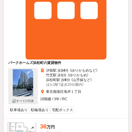
パークホームズ浜松町の賃貸物件
汐留駅 歩
14
分 （ゆりかもめ
など
）
竹芝駅 歩
1
分 （ゆりかもめ）
浜松町駅 歩
6
分 （山手線
など
）
ほか2駅（徒歩20分圏内）
東京都港区海岸１丁目
18階建 / 3年 / RC
すべての写真
駐車場あり
駐輪場あり
宅配ボックス
36
万円