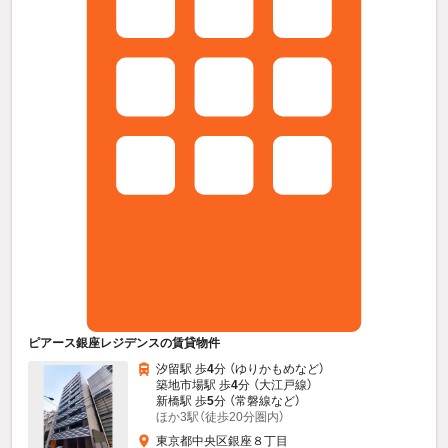
ピアース銀座レジデンスの賃貸物件
汐留駅 歩
4
分 （ゆりかもめ
など
）
築地市場駅 歩
4
分 （大江戸線）
新橋駅 歩
5
分 （常磐線
など
）
ほか3駅（徒歩20分圏内）
東京都中央区銀座８丁目