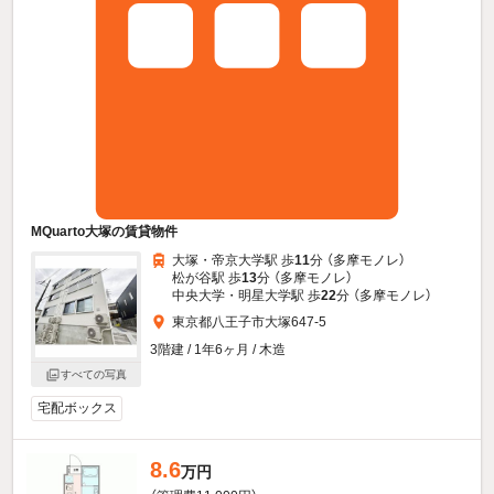
MQuarto大塚の賃貸物件
大塚・帝京大学駅 歩
11
分 （多摩モノレ）
松が谷駅 歩
13
分 （多摩モノレ）
中央大学・明星大学駅 歩
22
分 （多摩モノレ）
東京都八王子市大塚647-5
3階建 / 1年6ヶ月 / 木造
すべての写真
宅配ボックス
8.6
万円