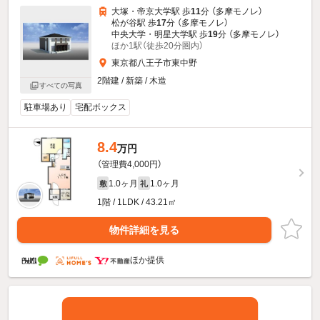
大塚・帝京大学駅 歩
11
分 （多摩モノレ）
松が谷駅 歩
17
分 （多摩モノレ）
中央大学・明星大学駅 歩
19
分 （多摩モノレ）
ほか1駅（徒歩20分圏内）
東京都八王子市東中野
2階建 / 新築 / 木造
すべての写真
駐車場あり
宅配ボックス
8.4
万円
（管理費4,000円）
1.0ヶ月
1.0ヶ月
敷
礼
1階 / 1LDK / 43.21㎡
物件詳細を見る
ほか提供