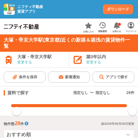
ニフティ不動産
ダウンロード
賃貸アプリ
お知らせ
閲覧履歴
マイページ
お気に入り
大塚・帝京大学駅(東京都)近くの新築＆築浅の賃貸物件一
覧
大塚・帝京大学駅
築3年以内
変更する
変更する
条件を保存
新着通知
アプリで探す
賃料で探す
指定なし
〜
指定なし
28
件
指定した賃料で絞り込む
28
物件数
件
2026年08月06日
更新