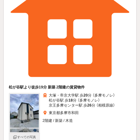
松が谷駅より徒歩19分 新築 2階建の賃貸物件
大塚・帝京大学駅 歩
20
分 （多摩モノレ）
松が谷駅 歩
18
分 （多摩モノレ）
京王多摩センター駅 歩
26
分 （相模原線）
東京都多摩市和田
2階建 / 新築 / 木造
すべての写真