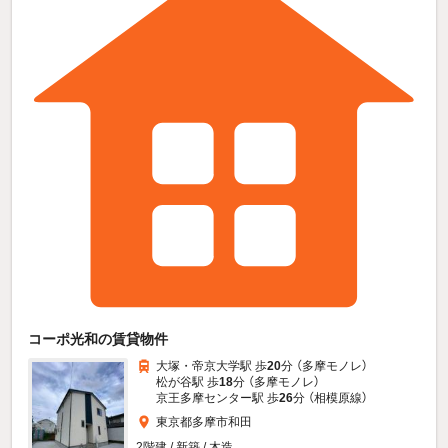
コーポ光和の賃貸物件
大塚・帝京大学駅 歩
20
分 （多摩モノレ）
松が谷駅 歩
18
分 （多摩モノレ）
京王多摩センター駅 歩
26
分 （相模原線）
東京都多摩市和田
2階建 / 新築 / 木造