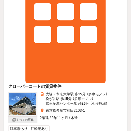
クローバーコートの賃貸物件
大塚・帝京大学駅 歩
15
分 （多摩モノレ）
松が谷駅 歩
15
分 （多摩モノレ）
京王多摩センター駅 歩
26
分 （相模原線）
東京都多摩市和田2103-1
2階建 / 2年11ヶ月 / 木造
すべての写真
駐車場あり
駐輪場あり