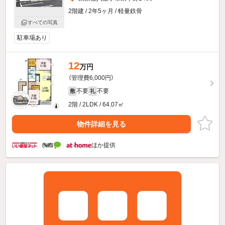
2階建 / 2年5ヶ月 / 軽量鉄骨
すべての写真
駐車場あり
12
万円
（管理費6,000円）
不要
不要
敷
礼
2階 / 2LDK / 64.07㎡
物件詳細を見る
ほか提供