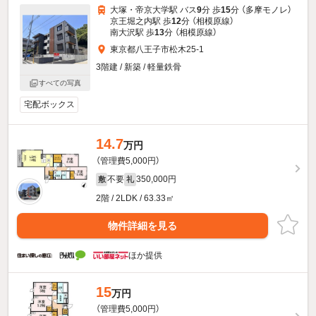
大塚・帝京大学駅 バス
9
分 歩
15
分 （多摩モノレ）
京王堀之内駅 歩
12
分 （相模原線）
南大沢駅 歩
13
分 （相模原線）
東京都八王子市松木25-1
3階建 / 新築 / 軽量鉄骨
すべての写真
宅配ボックス
14.7
万円
（管理費5,000円）
不要
350,000円
敷
礼
2階 / 2LDK / 63.33㎡
物件詳細を見る
ほか提供
15
万円
（管理費5,000円）