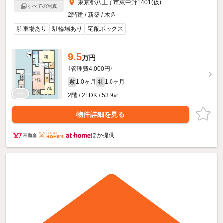
東京都八王子市東中野1401(仮)
すべての写真
2階建 / 新築 / 木造
駐車場あり
駐輪場あり
宅配ボックス
9.5
万円
（管理費4,000円）
1.0ヶ月
1.0ヶ月
敷
礼
2階 / 2LDK / 53.9㎡
物件詳細を見る
ほか提供