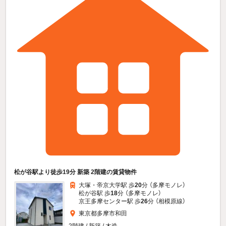
松が谷駅より徒歩19分 新築 2階建の賃貸物件
大塚・帝京大学駅 歩
20
分 （多摩モノレ）
松が谷駅 歩
18
分 （多摩モノレ）
京王多摩センター駅 歩
26
分 （相模原線）
東京都多摩市和田