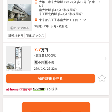
大塚・帝京大学駅 バス
20
分 歩
13
分 （多摩モノ
レ）
南大沢駅 歩
12
分 （相模原線）
京王堀之内駅 歩
23
分 （相模原線）
東京都八王子市南大沢１丁目15-22
3階建 / 2年5ヶ月 / 鉄骨造
すべての写真
駐輪場あり
宅配ボックス
7.7
万円
（管理費3,000円）
不要
不要
敷
礼
2階 / 1K / 27.32㎡
物件詳細を見る
ほか提供