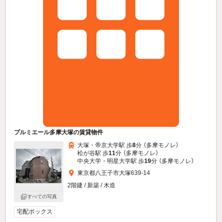
プルミエール多摩大塚の賃貸物件
大塚・帝京大学駅 歩
8
分 （多摩モノレ）
松が谷駅 歩
11
分 （多摩モノレ）
中央大学・明星大学駅 歩
19
分 （多摩モノレ）
東京都八王子市大塚639-14
2階建 / 新築 / 木造
すべての写真
宅配ボックス