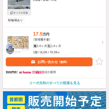
すべての写真
駐輪場あり
17.5
万円
（管理費不要）
1.0ヶ月
1.0ヶ月
敷
礼
1階 / 3LDK / 76.59㎡
お問い合わせ
（無料）
ほか提供
コーポ光和のすべての部屋を見る