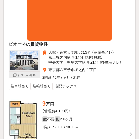
ピオーネの賃貸物件
大塚・帝京大学駅 歩
15
分 （多摩モノレ）
京王堀之内駅 歩
14
分 （相模原線）
中央大学・明星大学駅 歩
21
分 （多摩モノレ）
東京都八王子市堀之内２丁目
すべての写真
2階建 / 1年7ヶ月 / 木造
駐車場あり
駐輪場あり
宅配ボックス
9
万円
（管理費4,100円）
不要
2.0ヶ月
敷
礼
1階 / 1SLDK / 40.11㎡