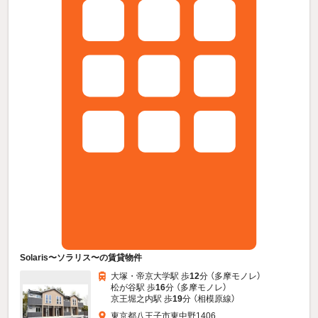
Solaris〜ソラリス〜の賃貸物件
大塚・帝京大学駅 歩
12
分 （多摩モノレ）
松が谷駅 歩
16
分 （多摩モノレ）
京王堀之内駅 歩
19
分 （相模原線）
東京都八王子市東中野1406