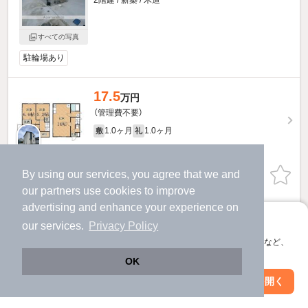
2階建 / 新築 / 木造
すべての写真
駐輪場あり
17.5
万円
（管理費不要）
1.0ヶ月
1.0ヶ月
敷
礼
1階 / 3LDK / 72.86㎡
By using our services, you agree that we and
お問い合わせ
（無料）
our
partners
use cookies to improve
ほか提供
advertising and enhance your experience on
アプリに切り替えて、サクサクお部屋探し
our services.
Privacy Policy
会員登録なしですぐ使える。マップ検索やお気に入り保存など、
アプリ限定の便利な機能が使えます！
OK
Web版で続行
アプリを開く
駅・沿線を変更
絞り込み条件を変更