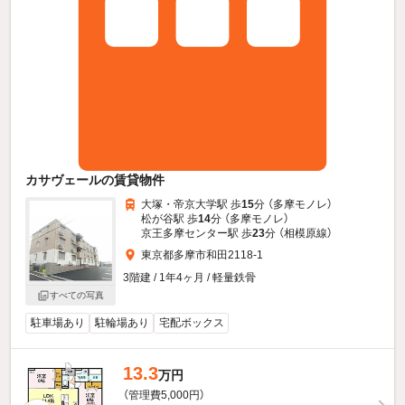
カサヴェールの賃貸物件
大塚・帝京大学駅 歩
15
分 （多摩モノレ）
松が谷駅 歩
14
分 （多摩モノレ）
京王多摩センター駅 歩
23
分 （相模原線）
東京都多摩市和田2118-1
3階建 / 1年4ヶ月 / 軽量鉄骨
すべての写真
駐車場あり
駐輪場あり
宅配ボックス
13.3
万円
（管理費5,000円）