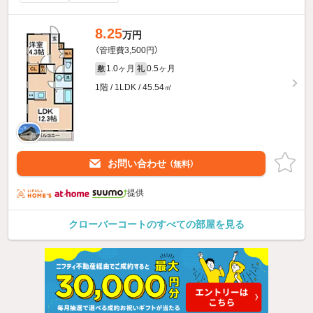
8.25
万円
（管理費3,500円）
1.0ヶ月
0.5ヶ月
敷
礼
1階 / 1LDK / 45.54㎡
お問い合わせ
（無料）
提供
クローバーコートのすべての部屋を見る