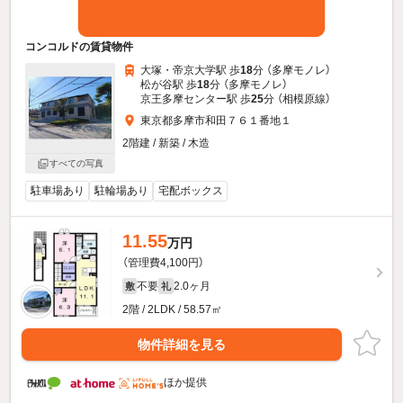
コンコルドの賃貸物件
大塚・帝京大学駅 歩
18
分 （多摩モノレ）
松が谷駅 歩
18
分 （多摩モノレ）
京王多摩センター駅 歩
25
分 （相模原線）
東京都多摩市和田７６１番地１
2階建 / 新築 / 木造
すべての写真
駐車場あり
駐輪場あり
宅配ボックス
11.55
万円
（管理費4,100円）
不要
2.0ヶ月
敷
礼
2階 / 2LDK / 58.57㎡
物件詳細を見る
ほか提供