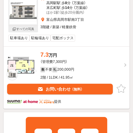
高岡駅駅 歩
8
分 （万葉線）
末広町駅 歩
14
分 （万葉線）
ほか1駅（徒歩20分圏内）
富山県高岡市駅南3丁目
3階建 / 新築 / 軽量鉄骨
すべての写真
駐車場あり
駐輪場あり
宅配ボックス
7.3
万円
（管理費7,300円）
不要
200,000円
敷
礼
2階 / 1LDK / 41.95㎡
お問い合わせ
（無料）
提供