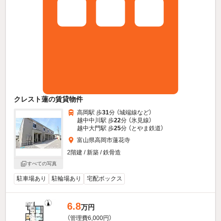
クレスト蓮の賃貸物件
高岡駅 歩
31
分 （城端線
など
）
越中中川駅 歩
22
分 （氷見線）
越中大門駅 歩
25
分 （とやま鉄道）
富山県高岡市蓮花寺
2階建 / 新築 / 鉄骨造
すべての写真
駐車場あり
駐輪場あり
宅配ボックス
6.8
万円
（管理費6,000円）