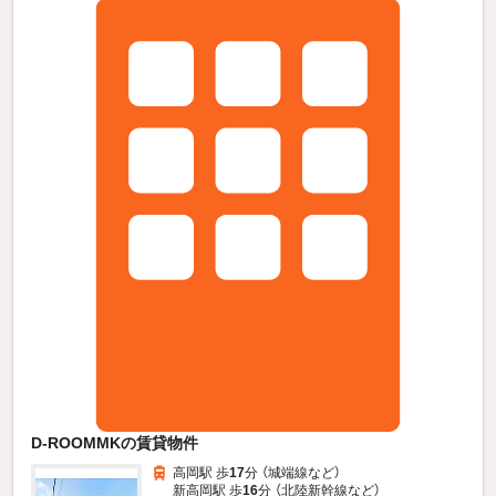
D-ROOMMKの賃貸物件
高岡駅 歩
17
分 （城端線
など
）
新高岡駅 歩
16
分 （北陸新幹線
など
）