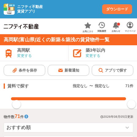
ニフティ不動産
ダウンロード
賃貸アプリ
お知らせ
閲覧履歴
マイページ
お気に入り
高岡駅(富山県)近くの新築＆築浅の賃貸物件一覧
高岡駅
築3年以内
変更する
変更する
条件を保存
新着通知
アプリで探す
賃料で探す
指定なし
〜
指定なし
71
件
指定した賃料で絞り込む
71
物件数
件
2026年08月05日
更新