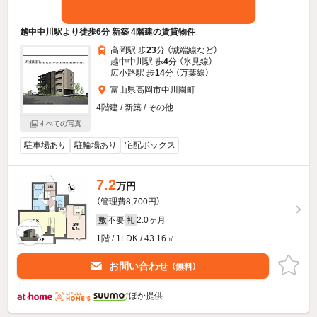
越中中川駅より徒歩6分 新築 4階建の賃貸物件
高岡駅 歩
23
分 （城端線
など
）
越中中川駅 歩
4
分 （氷見線）
広小路駅 歩
14
分 （万葉線）
富山県高岡市中川園町
4階建 / 新築 / その他
すべての写真
駐車場あり
駐輪場あり
宅配ボックス
7.2
万円
（管理費8,700円）
不要
2.0ヶ月
敷
礼
1階 / 1LDK / 43.16㎡
お問い合わせ
（無料）
ほか提供