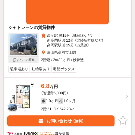
シャトレーンの賃貸物件
高岡駅 歩
15
分 （城端線
など
）
新高岡駅 歩
12
分 （北陸新幹線
など
）
高岡駅駅 歩
15
分 （万葉線）
富山県高岡市上関
2階建 / 2年11ヶ月 / 鉄骨造
すべての写真
駐車場あり
駐輪場あり
宅配ボックス
6.8
万円
（管理費6,000円）
1.0ヶ月
1.0ヶ月
敷
礼
2階 / 1LDK / 42.23㎡
お問い合わせ
（無料）
ほか提供