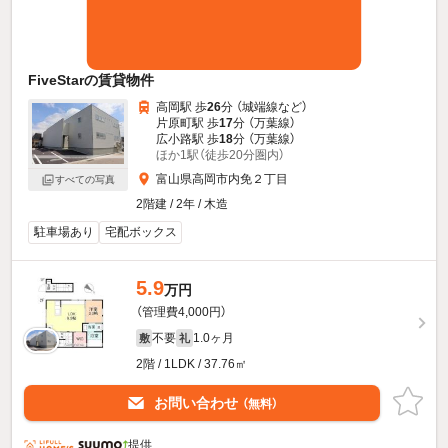
FiveStarの賃貸物件
高岡駅 歩
26
分 （城端線
など
）
片原町駅 歩
17
分 （万葉線）
広小路駅 歩
18
分 （万葉線）
ほか1駅（徒歩20分圏内）
富山県高岡市内免２丁目
すべての写真
2階建 / 2年 / 木造
駐車場あり
宅配ボックス
5.9
万円
（管理費4,000円）
不要
1.0ヶ月
敷
礼
2階 / 1LDK / 37.76㎡
お問い合わせ
（無料）
提供