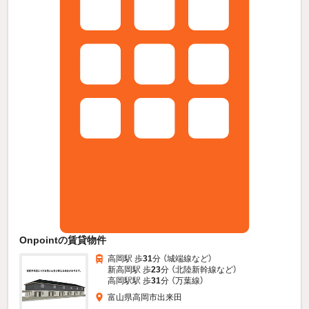
Onpointの賃貸物件
高岡駅 歩
31
分 （城端線
など
）
新高岡駅 歩
23
分 （北陸新幹線
など
）
高岡駅駅 歩
31
分 （万葉線）
富山県高岡市出来田