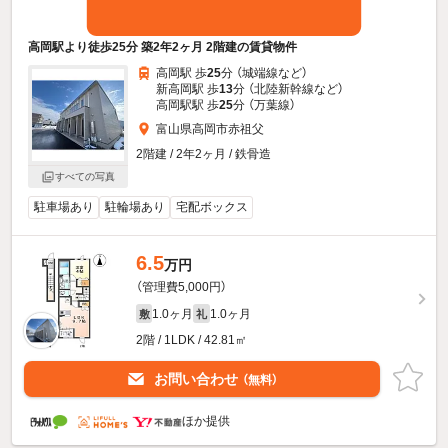
高岡駅より徒歩25分 築2年2ヶ月 2階建の賃貸物件
高岡駅 歩
25
分 （城端線
など
）
新高岡駅 歩
13
分 （北陸新幹線
など
）
高岡駅駅 歩
25
分 （万葉線）
富山県高岡市赤祖父
2階建 / 2年2ヶ月 / 鉄骨造
すべての写真
駐車場あり
駐輪場あり
宅配ボックス
6.5
万円
（管理費5,000円）
1.0ヶ月
1.0ヶ月
敷
礼
2階 / 1LDK / 42.81㎡
お問い合わせ
（無料）
ほか提供