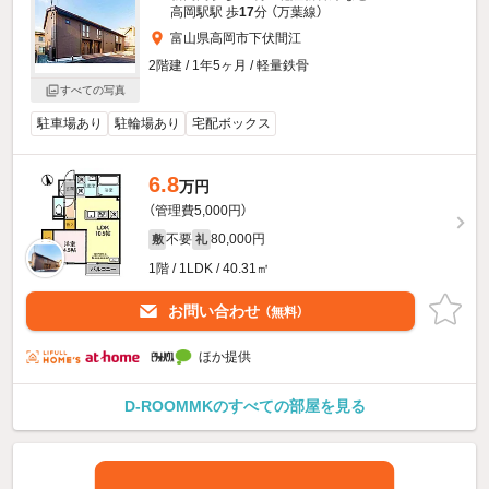
高岡駅駅 歩
17
分 （万葉線）
富山県高岡市下伏間江
2階建 / 1年5ヶ月 / 軽量鉄骨
すべての写真
駐車場あり
駐輪場あり
宅配ボックス
6.8
万円
（管理費5,000円）
不要
80,000円
敷
礼
1階 / 1LDK / 40.31㎡
お問い合わせ
（無料）
ほか提供
D-ROOMMKのすべての部屋を見る