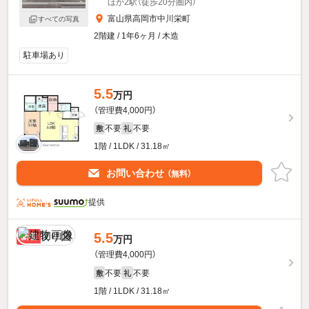
ほか2駅（徒歩20分圏内）
富山県高岡市中川栄町
すべての写真
2階建 / 1年6ヶ月 / 木造
駐車場あり
5.5
万円
（管理費4,000円）
不要
不要
敷
礼
1階 / 1LDK / 31.18㎡
お問い合わせ
（無料）
提供
5.5
新着
万円
（管理費4,000円）
不要
不要
敷
礼
1階 / 1LDK / 31.18㎡