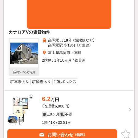
カナロアVの賃貸物件
高岡駅 歩
18
分 （城端線
など
）
高岡駅駅 歩
18
分 （万葉線）
富山県高岡市上関町
2階建 / 1年10ヶ月 / 鉄骨造
すべての写真
駐車場あり
駐輪場あり
宅配ボックス
6.2
万円
（管理費6,000円）
1.0ヶ月
不要
敷
礼
1階 / 1K / 33.81㎡
お問い合わせ
（無料）