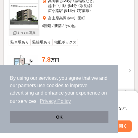
高岡駅 歩
23
分 （城端線
など
）
越中中川駅 歩
4
分 （氷見線）
広小路駅 歩
14
分 （万葉線）
富山県高岡市中川園町
4階建 / 新築 / その他
すべての写真
駐車場あり
駐輪場あり
宅配ボックス
7.8
万円
（管理費8,700円）
不要
2.0ヶ月
敷
礼
By using our services, you agree that we and
4階 / 1LDK / 43.16㎡
our
partners
use cookies to improve
advertising and enhance your experience on
お問い合わせ
（無料）
アプリに切り替えて、サクサクお部屋探し
our services.
Privacy Policy
ほか提供
会員登録なしですぐ使える。マップ検索やお気に入り保存など、
アプリ限定の便利な機能が使えます！
OK
Web版で続行
アプリを開く
駅・沿線を変更
絞り込み条件を変更