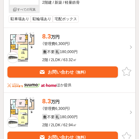
2階建 / 新築 / 軽量鉄骨
すべての写真
駐車場あり
駐輪場あり
宅配ボックス
8.3
万円
（管理費6,300円）
不要
180,000円
敷
礼
2階 / 2LDK / 63.32㎡
お問い合わせ
（無料）
ほか提供
8.3
万円
（管理費6,300円）
不要
180,000円
敷
礼
2階 / 2LDK / 62.94㎡
お問い合わせ
（無料）