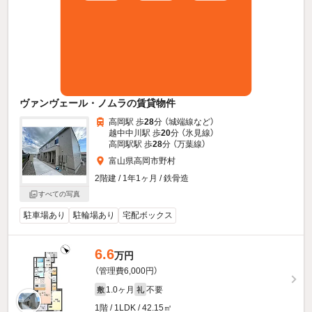
ヴァンヴェール・ノムラの賃貸物件
高岡駅 歩
28
分 （城端線
など
）
越中中川駅 歩
20
分 （氷見線）
高岡駅駅 歩
28
分 （万葉線）
富山県高岡市野村
2階建 / 1年1ヶ月 / 鉄骨造
すべての写真
駐車場あり
駐輪場あり
宅配ボックス
6.6
万円
（管理費6,000円）
1.0ヶ月
不要
敷
礼
1階 / 1LDK / 42.15㎡