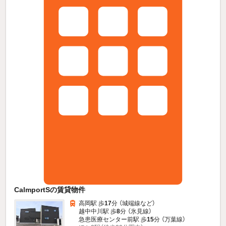
CalmportSの賃貸物件
高岡駅 歩
17
分 （城端線
など
）
越中中川駅 歩
8
分 （氷見線）
急患医療センター前駅 歩
15
分 （万葉線）