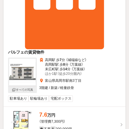
パルフェの賃貸物件
高岡駅 歩
7
分 （城端線
など
）
高岡駅駅 歩
8
分 （万葉線）
末広町駅 歩
14
分 （万葉線）
ほか1駅（徒歩20分圏内）
富山県高岡市駅南3丁目
3階建 / 新築 / 軽量鉄骨
すべての写真
駐車場あり
駐輪場あり
宅配ボックス
7.6
万円
（管理費7,300円）