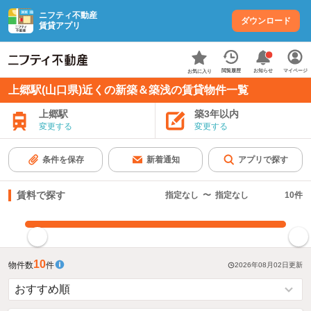
ニフティ不動産
ダウンロード
賃貸アプリ
お知らせ
閲覧履歴
マイページ
お気に入り
上郷駅(山口県)近くの新築＆築浅の賃貸物件一覧
上郷駅
築3年以内
変更する
変更する
条件を保存
新着通知
アプリで探す
賃料で探す
指定なし
〜
指定なし
10
件
指定した賃料で絞り込む
10
物件数
件
2026年08月02日
更新