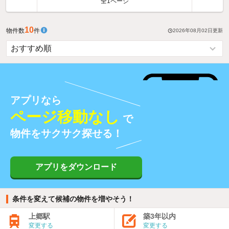
全1ページ
10
物件数
件
2026年08月02日
更新
アプリなら
ページ移動なし
で
物件をサクサク探せる！
アプリをダウンロード
条件を変えて候補の物件を増やそう！
上郷駅
築3年以内
変更する
変更する