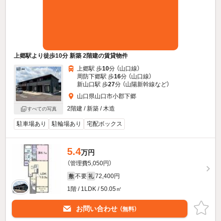
上郷駅より徒歩10分 新築 2階建の賃貸物件
上郷駅 歩
10
分 （山口線）
周防下郷駅 歩
16
分 （山口線）
新山口駅 歩
27
分 （山陽新幹線
など
）
山口県山口市小郡下郷
2階建 / 新築 / 木造
すべての写真
駐車場あり
駐輪場あり
宅配ボックス
5.4
万円
（管理費5,050円）
不要
72,400円
敷
礼
1階 / 1LDK / 50.05㎡
お問い合わせ
（無料）