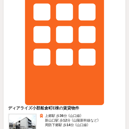
ディアライズ小郡船倉町E棟の賃貸物件
上郷駅 歩
36
分 （山口線）
新山口駅 歩
12
分 （山陽新幹線
など
）
周防下郷駅 歩
14
分 （山口線）