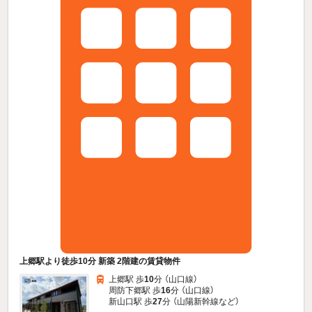
上郷駅より徒歩10分 新築 2階建の賃貸物件
上郷駅 歩
10
分 （山口線）
周防下郷駅 歩
16
分 （山口線）
新山口駅 歩
27
分 （山陽新幹線
など
）