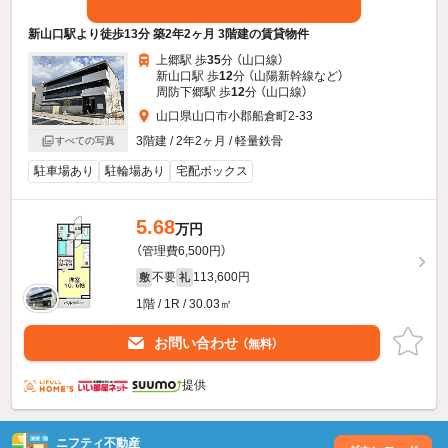
新山口駅より徒歩13分 築2年2ヶ月 3階建の賃貸物件
上郷駅 歩
35
分 （山口線）
新山口駅 歩
12
分 （山陽新幹線
など
）
周防下郷駅 歩
12
分 （山口線）
山口県山口市小郡船倉町2-33
3階建 / 2年2ヶ月 / 軽量鉄骨
すべての写真
駐車場あり
駐輪場あり
宅配ボックス
5.68
万円
（管理費6,500円）
不要
113,600円
敷
礼
1階 / 1R / 30.03㎡
お問い合わせ
（無料）
提供
ニフティ不動産