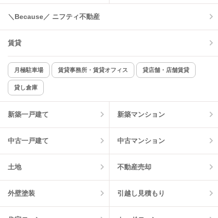
＼Because／ ニフティ不動産
コンロ2口以上
追焚き機能
賃貸
TV付インターホン
角部屋
新着のみ
インターネット無料
月極駐車場
賃貸事務所・賃貸オフィス
貸店舗・店舗賃貸
貸し倉庫
該当件数:
物件一覧に反映
10
件
新築一戸建て
新築マンション
中古一戸建て
中古マンション
土地
不動産売却
外壁塗装
引越し見積もり