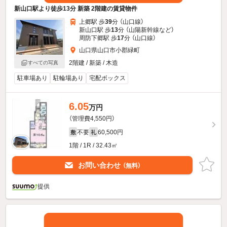
新山口駅より徒歩13分 新築 2階建の賃貸物件
上郷駅 歩
39
分 （山口線）
新山口駅 歩
13
分 （山陽新幹線
など
）
周防下郷駅 歩
17
分 （山口線）
山口県山口市小郡緑町
2階建 / 新築 / 木造
すべての写真
駐車場あり
駐輪場あり
宅配ボックス
6.05
万円
（管理費4,550円）
不要
60,500円
敷
礼
1階 / 1R / 32.43㎡
お問い合わせ
（無料）
提供