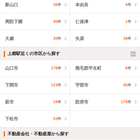
新山口
本由良
36
件
4
件
周防下郷
仁保津
40
件
1
件
大歳
矢原
30
件
38
件
上郷駅近くの市区から探す
山口市
熊毛郡平生町
178
件
6
件
下関市
宇部市
123
件
45
件
萩市
防府市
18
件
175
件
下松市
53
件
不動産会社・不動産屋から探す