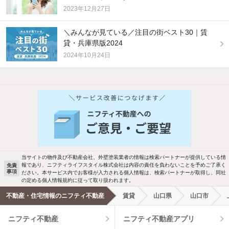
2023年12月27日
＼みんなが見ている／注目の街ベスト30｜賃
貸・兵庫県版2024
2024年10月24日
他の人はこんな条件で絞り込んでいます！
人気のこだわり条件
バス・トイレ別
2階以上
駐車場あり
ペット相談
当サイトの物件及び不動産会社、外壁塗装業者の情報は検索パートナーが提供している情
報であり、ニフティライフスタイル株式会社は内容の責任を負わないことを予めご了承く
免責
事項
ださい。本サービス内でお客様が入力される個人情報は、検索パートナーが取得し、同社
洗濯機置場あり
独立洗面台
の定める個人情報規約に従って取り扱われます。
不動産・住宅情報のニフティ不動産
賃貸
山口県
山口市
エアコンあり
都市ガス
ニフティ不動産
ニフティ不動産アプリ
温水洗浄便座
オートロック