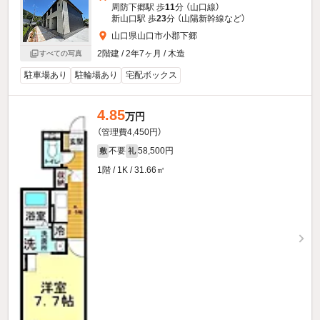
周防下郷駅 歩
11
分 （山口線）
新山口駅 歩
23
分 （山陽新幹線
など
）
山口県山口市小郡下郷
2階建 / 2年7ヶ月 / 木造
すべての写真
駐車場あり
駐輪場あり
宅配ボックス
4.85
万円
（管理費4,450円）
不要
58,500円
敷
礼
1階 / 1K / 31.66㎡