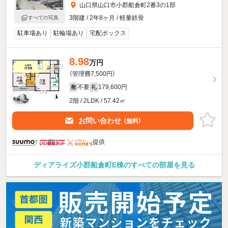
山口県山口市小郡船倉町2番3の1部
3階建 / 2年8ヶ月 / 軽量鉄骨
すべての写真
駐車場あり
駐輪場あり
宅配ボックス
8.98
万円
（管理費7,500円）
不要
179,600円
敷
礼
2階 / 2LDK / 57.42㎡
お問い合わせ
（無料）
提供
ディアライズ小郡船倉町E棟のすべての部屋を見る