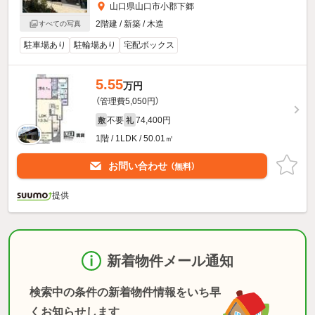
山口県山口市小郡下郷
2階建 / 新築 / 木造
すべての写真
駐車場あり
駐輪場あり
宅配ボックス
5.55
万円
（管理費5,050円）
不要
74,400円
敷
礼
1階 / 1LDK / 50.01㎡
お問い合わせ
（無料）
提供
新着物件メール通知
検索中の条件の新着物件情報をいち早
くお知らせします