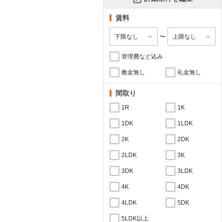
賃料
〜
管理費など込み
敷金無し
礼金無し
間取り
1R
1K
1DK
1LDK
2K
2DK
2LDK
3K
3DK
3LDK
4K
4DK
4LDK
5DK
5LDK以上