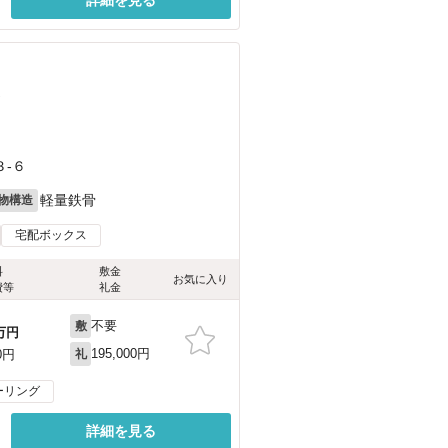
）
-６
軽量鉄骨
物構造
宅配ボックス
料
敷金
お気に入り
費等
礼金
不要
敷
万円
195,000円
0円
礼
ーリング
詳細を見る