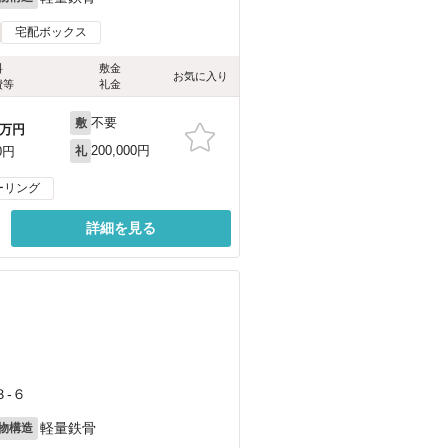
宅配ボックス
料
敷金
お気に入り
費等
礼金
不要
敷
万円
200,000円
0円
礼
ーリング
詳細を見る
）
-６
軽量鉄骨
物構造