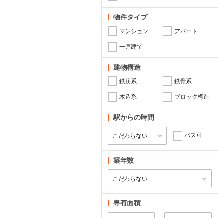
物件タイプ
マンション
アパート
一戸建て
建物構造
鉄筋系
鉄骨系
木造系
ブロック構造
駅からの時間
バス可
築年数
専有面積