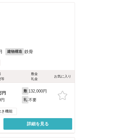
）
月
鉄骨
建物構造
料
敷金
お気に入り
費等
礼金
132,000円
敷
万円
不要
0円
礼
炊き機能
詳細を見る