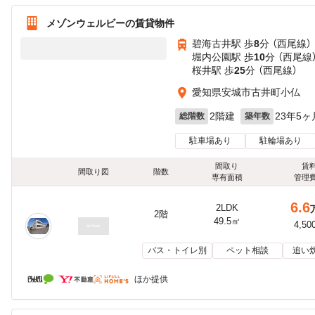
メゾンウェルビーの賃貸物件
碧海古井駅 歩
8
分 （西尾線）
堀内公園駅 歩
10
分 （西尾線
桜井駅 歩
25
分 （西尾線）
愛知県安城市古井町小仏
2階建
23年5ヶ
総階数
築年数
駐車場あり
駐輪場あり
間取り
賃
間取り図
階数
専有面積
管理
6.6
2LDK
2階
49.5㎡
4,50
バス・トイレ別
ペット相談
追い
ほか提供