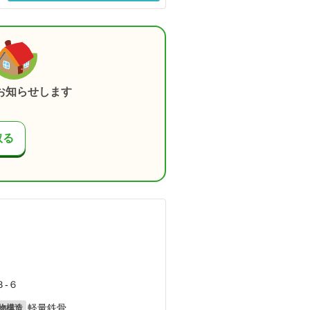
お知らせします
取る
）
-６
軽量鉄骨
物構造