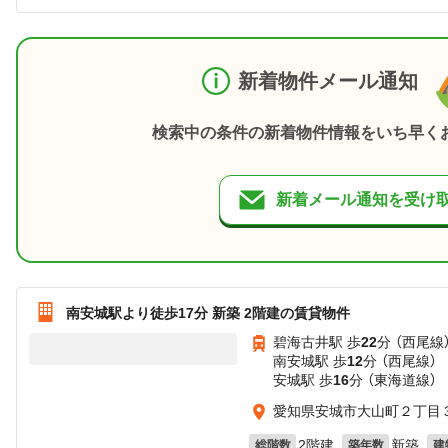
新着物件メール通知
検索中の条件の新着物件情報をいち早く
新着メール通知を受け
南安城駅より徒歩17分 新築 2階建の賃貸物件
碧海古井駅 歩
22
分 （西尾線
南安城駅 歩
12
分 （西尾線）
安城駅 歩
16
分 （東海道線）
愛知県安城市大山町２丁目３
2階建
新築
総階数
築年数
建