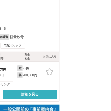
）
-６
軽量鉄骨
物構造
宅配ボックス
料
敷金
お気に入り
費等
礼金
不要
敷
万円
200,000円
0円
礼
ーリング
詳細を見る