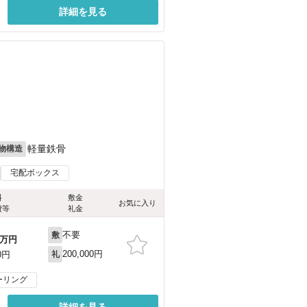
詳細を見る
）
軽量鉄骨
物構造
宅配ボックス
料
敷金
お気に入り
費等
礼金
不要
敷
万円
200,000円
0円
礼
ーリング
詳細を見る