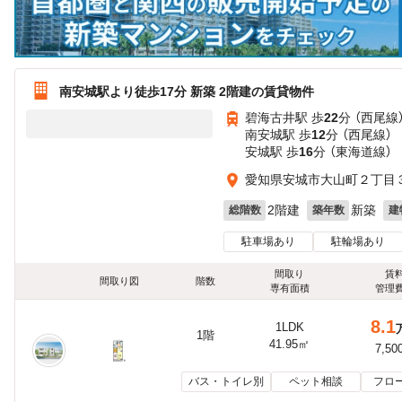
南安城駅より徒歩17分 新築 2階建の賃貸物件
碧海古井駅 歩
22
分 （西尾線
南安城駅 歩
12
分 （西尾線）
安城駅 歩
16
分 （東海道線）
愛知県安城市大山町２丁目３
2階建
新築
総階数
築年数
建
駐車場あり
駐輪場あり
間取り
賃
間取り図
階数
専有面積
管理
8.1
1LDK
1階
41.95㎡
7,50
バス・トイレ別
ペット相談
フロ