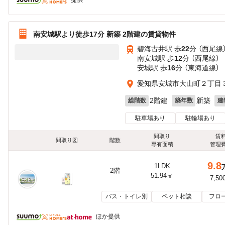
提供
南安城駅より徒歩17分 新築 2階建の賃貸物件
碧海古井駅 歩
22
分 （西尾線
南安城駅 歩
12
分 （西尾線）
安城駅 歩
16
分 （東海道線）
愛知県安城市大山町２丁目３
2階建
新築
総階数
築年数
建
駐車場あり
駐輪場あり
間取り
賃
間取り図
階数
専有面積
管理
9.8
1LDK
2階
51.94㎡
7,50
バス・トイレ別
ペット相談
フロ
ほか提供