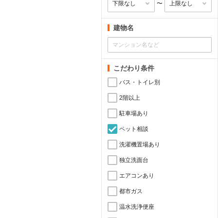
〜
建物名
こだわり条件
バス・トイレ別
2階以上
駐車場あり
ペット相談
洗濯機置場あり
独立洗面台
エアコンあり
都市ガス
温水洗浄便座