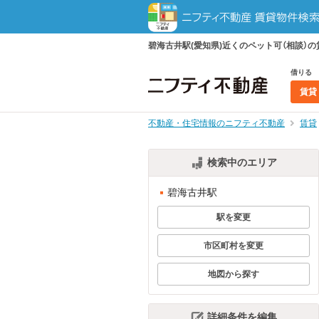
碧海古井駅(愛知県)近くのペット可（相談
借りる
賃貸
不動産・住宅情報のニフティ不動産
賃貸
検索中のエリア
碧海古井駅
駅を変更
市区町村を変更
地図から探す
詳細条件を編集