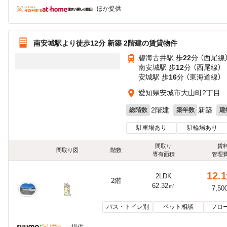
ほか提供
南安城駅より徒歩12分 新築 2階建の賃貸物件
碧海古井駅 歩
22
分 （西尾線
南安城駅 歩
12
分 （西尾線）
安城駅 歩
16
分 （東海道線）
愛知県安城市大山町2丁目
2階建
新築
総階数
築年数
建
駐車場あり
駐輪場あり
間取り
賃
間取り図
階数
専有面積
管理
12.1
2LDK
2階
62.32㎡
7,50
バス・トイレ別
ペット相談
フロ