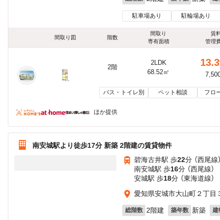
駐車場あり
駐輪場あり
間取り
賃
間取り図
階数
専有面積
管理
13.3
2LDK
2階
68.52㎡
7,50
バス・トイレ別
ペット相談
フロ
ほか提供
南安城駅より徒歩17分 新築 2階建の賃貸物件
碧海古井駅 歩
22
分 （西尾線
南安城駅 歩
16
分 （西尾線）
安城駅 歩
18
分 （東海道線）
愛知県安城市大山町２丁目３
2階建
新築
総階数
築年数
建