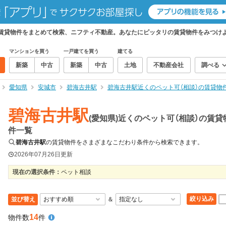
）の賃貸物件をまとめて検索、ニフティ不動産。あなたにピッタリの賃貸物件をみつけ
マンションを買う
一戸建てを買う
建てる
新築
中古
新築
中古
土地
不動産会社
調べる
愛知県
安城市
碧海古井駅
碧海古井駅近くのペット可（相談）の賃貸物
碧海古井駅
(愛知県)近くのペット可（相談）の賃貸
件一覧
碧海古井駅
の賃貸物件をさまざまなこだわり条件から検索できます。
2026年07月26日
更新
現在の選択条件：
ペット相談
絞り込み
並び替え
＆
14
物件数
件