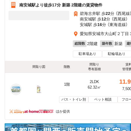
南安城駅より徒歩17分 新築 2階建の賃貸物件
碧海古井駅 歩
22
分 （西尾線
南安城駅 歩
12
分 （西尾線）
安城駅 歩
16
分 （東海道線）
愛知県安城市大山町２丁目３
2階建
新築
総階数
築年数
建
駐車場あり
駐輪場あり
間取り
賃
間取り図
階数
専有面積
管理
11.9
2LDK
1階
62.32㎡
7,50
バス・トイレ別
ペット相談
フロ
ほか提供