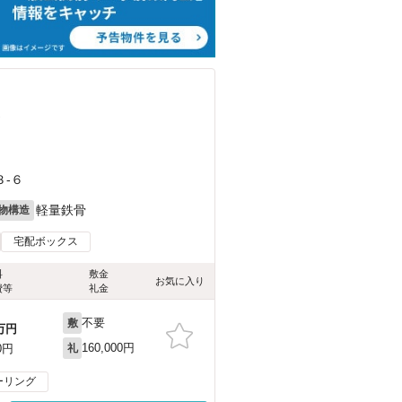
）
-６
軽量鉄骨
物構造
宅配ボックス
料
敷金
お気に入り
費等
礼金
不要
敷
万円
160,000円
0円
礼
ーリング