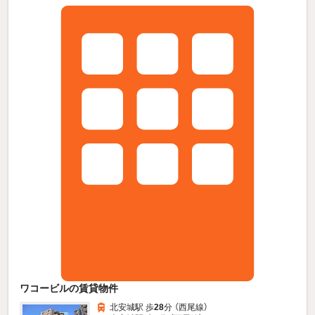
ワコービルの賃貸物件
北安城駅 歩
28
分 （西尾線）