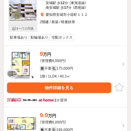
安城駅 歩
12
分 （東海道線）
南安城駅 歩
17
分 （西尾線）
愛知県安城市小堤町１１２
2階建 / 新築 / 軽量鉄骨
すべての写真
駐車場あり
駐輪場あり
宅配ボックス
9
万円
（管理費6,000円）
不要
175,000円
敷
礼
1階 / 1LDK / 40.3㎡
物件詳細を見る
ほか提供
9.9
万円
（管理費6,000円）
不要
195,000円
敷
礼