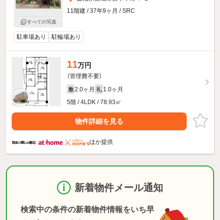
11階建 / 37年9ヶ月 / SRC
すべての写真
駐車場あり
駐輪場あり
11
万円
（管理費不要）
2.0ヶ月
1.0ヶ月
敷
礼
5階 / 4LDK / 78.93㎡
物件詳細を見る
ほか提供
新着物件メール通知
検索中の条件の新着物件情報をいち早