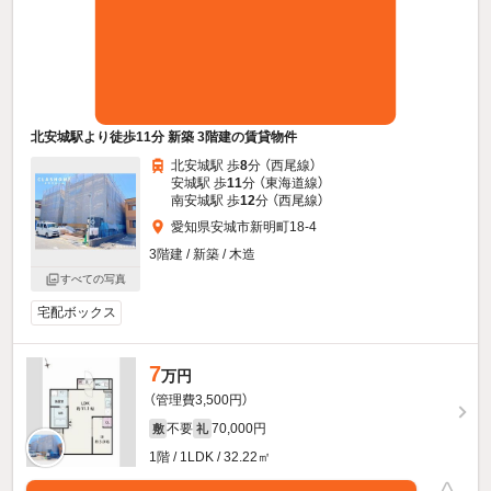
北安城駅より徒歩11分 新築 3階建の賃貸物件
北安城駅 歩
8
分 （西尾線）
安城駅 歩
11
分 （東海道線）
南安城駅 歩
12
分 （西尾線）
愛知県安城市新明町18-4
3階建 / 新築 / 木造
すべての写真
宅配ボックス
7
万円
（管理費3,500円）
不要
70,000円
敷
礼
1階 / 1LDK / 32.22㎡