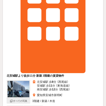
北安城駅より徒歩11分 新築 3階建の賃貸物件
北安城駅 歩
8
分 （西尾線）
安城駅 歩
11
分 （東海道線）
南安城駅 歩
12
分 （西尾線）
愛知県安城市新明町
3階建 / 新築 / 木造
すべての写真