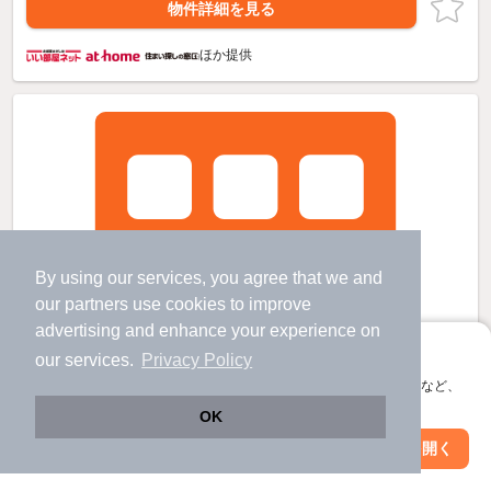
物件詳細を見る
ほか提供
By using our services, you agree that we and
our
partners
use cookies to improve
advertising and enhance your experience on
アプリに切り替えて、サクサクお部屋探し
our services.
Privacy Policy
会員登録なしですぐ使える。マップ検索やお気に入り保存など、
アプリ限定の便利な機能が使えます！
OK
Web版で続行
アプリを開く
駅・沿線を変更
絞り込み条件を変更