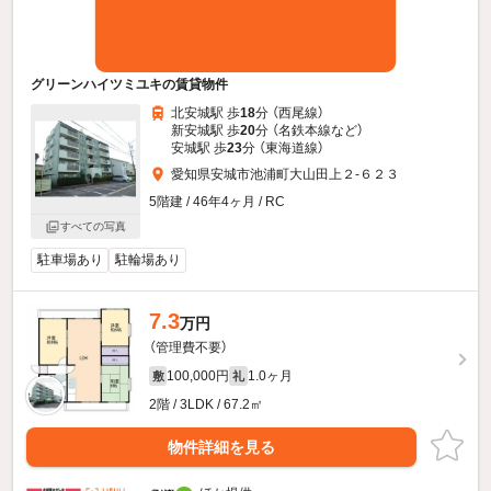
グリーンハイツミユキの賃貸物件
北安城駅 歩
18
分 （西尾線）
新安城駅 歩
20
分 （名鉄本線
など
）
安城駅 歩
23
分 （東海道線）
愛知県安城市池浦町大山田上２-６２３
5階建 / 46年4ヶ月 / RC
すべての写真
駐車場あり
駐輪場あり
7.3
万円
（管理費不要）
100,000円
1.0ヶ月
敷
礼
2階 / 3LDK / 67.2㎡
物件詳細を見る