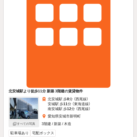
北安城駅より徒歩11分 新築 3階建の賃貸物件
北安城駅 歩
8
分 （西尾線）
安城駅 歩
11
分 （東海道線）
南安城駅 歩
12
分 （西尾線）
愛知県安城市新明町
3階建 / 新築 / 木造
すべての写真
駐車場あり
宅配ボックス