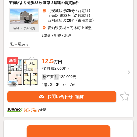
宇頭駅より徒歩23分 新築 2階建の賃貸物件
北安城駅 歩
25
分 （西尾線）
宇頭駅 歩
23
分 （名鉄本線）
西岡崎駅 歩
28
分 （東海道線）
愛知県安城市高木町上屋敷
すべての写真
2階建 / 新築 / 木造
駐車場あり
12.5
新着
万円
（管理費2,000円）
不要
125,000円
敷
礼
1階 / 3LDK / 72.67㎡
お問い合わせ
（無料）
提供