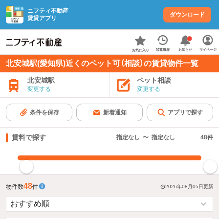
ニフティ不動産
ダウンロード
賃貸アプリ
お知らせ
閲覧履歴
マイページ
お気に入り
北安城駅(愛知県)近くのペット可（相談）の賃貸物件一覧
北安城駅
ペット相談
変更する
変更する
条件を保存
新着通知
アプリで探す
賃料で探す
指定なし
〜
指定なし
48
件
指定した賃料で絞り込む
48
物件数
件
2026年08月05日
更新