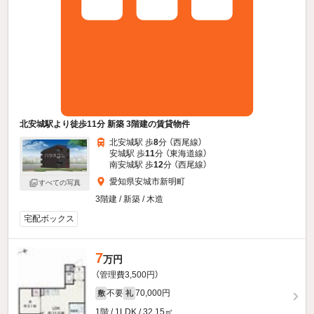
北安城駅より徒歩11分 新築 3階建の賃貸物件
北安城駅 歩
8
分 （西尾線）
安城駅 歩
11
分 （東海道線）
南安城駅 歩
12
分 （西尾線）
愛知県安城市新明町
すべての写真
3階建 / 新築 / 木造
宅配ボックス
7
万円
（管理費3,500円）
不要
70,000円
敷
礼
1階 / 1LDK / 32.15㎡