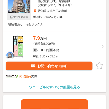
南安城駅 歩
3
分 （西尾線）
安城駅 歩
11
分 （東海道線）
愛知県安城市日の出町
9階建 / 33年2ヶ月 / RC
すべての写真
駐輪場あり
宅配ボックス
7.9
万円
（管理費5,000円）
79,000円
不要
敷
礼
6階 / 3LDK / 65.5㎡
お問い合わせ
（無料）
提供
ワコービルのすべての部屋を見る