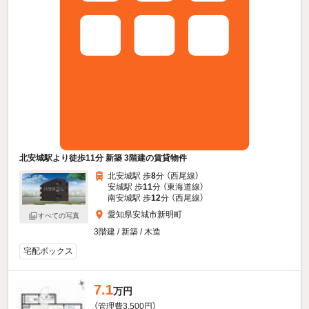
北安城駅より徒歩11分 新築 3階建の賃貸物件
北安城駅 歩
8
分 （西尾線）
安城駅 歩
11
分 （東海道線）
南安城駅 歩
12
分 （西尾線）
愛知県安城市新明町
すべての写真
3階建 / 新築 / 木造
宅配ボックス
7.1
万円
（管理費3,500円）