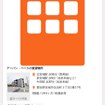
アーバン・ベースの賃貸物件
北安城駅 歩
31
分 （西尾線）
新安城駅 歩
5
分 （名鉄本線
など
）
牛田駅 歩
37
分 （名鉄本線）
愛知県安城市住吉町３丁目1番17号
3階建 / 1年6ヶ月 / 軽量鉄骨
すべての写真