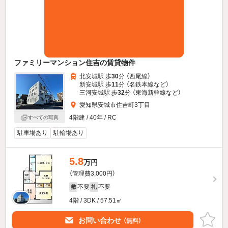
ファミリーマンション住吉の賃貸物件
北安城駅 歩
30
分 （西尾線）
新安城駅 歩
11
分 （名鉄本線
など
）
三河安城駅 歩
32
分 （東海新幹線
など
）
愛知県安城市住吉町3丁目
4階建 / 40年 / RC
すべての写真
駐車場あり
駐輪場あり
5.8
万円
（管理費3,000円）
不要
不要
敷
礼
4階 / 3DK / 57.51㎡
お問い合わせ
（無料）