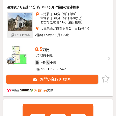
生瀬駅より徒歩14分 築53年2ヶ月 2階建の賃貸物件
生瀬駅 歩
14
分 （福知山線）
宝塚駅 歩
40
分 （福知山線
など
）
西宮名塩駅 歩
41
分 （福知山線）
兵庫県西宮市青葉台２丁目12番7号
2階建 / 53年2ヶ月 / 木造
すべての写真
8.5
万円
（管理費不要）
不要
不要
敷
礼
1階 / 3SLDK / 92.74㎡
お問い合わせ
（無料）
提供