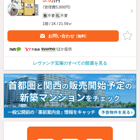
万円
（管理費5,000円）
不要
不要
敷
礼
1階 / 1K / 21.59㎡
お問い合わせ
（無料）
ほか提供
レヴァンテ宝塚のすべての部屋を見る