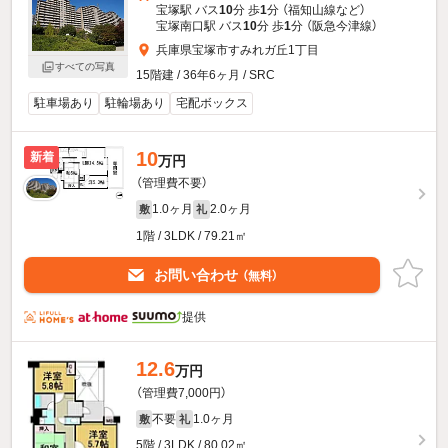
宝塚駅 バス
10
分 歩
1
分 （福知山線
など
）
宝塚南口駅 バス
10
分 歩
1
分 （阪急今津線）
兵庫県宝塚市すみれガ丘1丁目
すべての写真
15階建 / 36年6ヶ月 / SRC
駐車場あり
駐輪場あり
宅配ボックス
10
新着
万円
（管理費不要）
1.0ヶ月
2.0ヶ月
敷
礼
1階 / 3LDK / 79.21㎡
お問い合わせ
（無料）
提供
12.6
万円
（管理費7,000円）
不要
1.0ヶ月
敷
礼
5階 / 3LDK / 80.02㎡