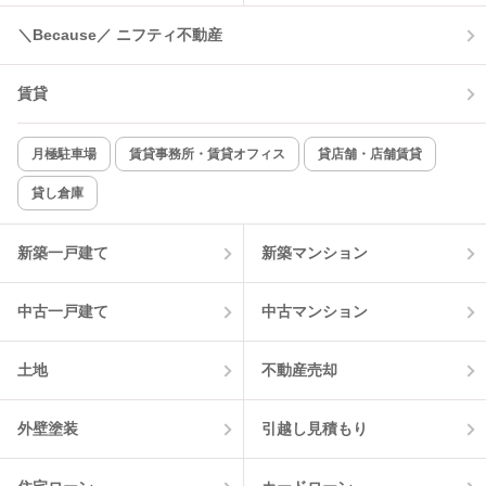
＼Because／ ニフティ不動産
コンロ2口以上
追焚き機能
賃貸
TV付インターホン
角部屋
新着のみ
インターネット無料
月極駐車場
賃貸事務所・賃貸オフィス
貸店舗・店舗賃貸
貸し倉庫
該当件数:
物件一覧に反映
13
件
新築一戸建て
新築マンション
中古一戸建て
中古マンション
土地
不動産売却
外壁塗装
引越し見積もり