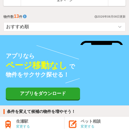
全1ページ
13
物件数
件
2026年08月08日
更新
アプリなら
ページ移動なし
で
物件をサクサク探せる！
アプリをダウンロード
条件を変えて候補の物件を増やそう！
生瀬駅
ペット相談
変更する
変更する