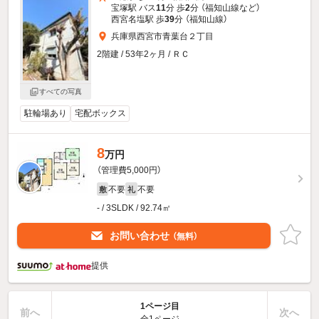
宝塚駅 バス
11
分 歩
2
分 （福知山線
など
）
西宮名塩駅 歩
39
分 （福知山線）
兵庫県西宮市青葉台２丁目
2階建 / 53年2ヶ月 / ＲＣ
すべての写真
駐輪場あり
宅配ボックス
8
万円
（管理費5,000円）
不要
不要
敷
礼
- / 3SLDK / 92.74㎡
お問い合わせ
（無料）
提供
1ページ目
前へ
次へ