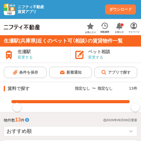
ニフティ不動産
ダウンロード
賃貸アプリ
お知らせ
閲覧履歴
マイページ
お気に入り
生瀬駅(兵庫県)近くのペット可（相談）の賃貸物件一覧
生瀬駅
ペット相談
変更する
変更する
条件を保存
新着通知
アプリで探す
賃料で探す
指定なし
〜
指定なし
13
件
指定した賃料で絞り込む
13
物件数
件
2026年08月08日
更新