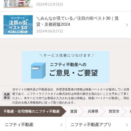
2024年12月25日
＼みんなが見ている／注目の街ベスト30｜賃
貸・京都府版2024
2024年09月27日
他の人はこんな条件で絞り込んでいます！
人気のこだわり条件
バス・トイレ別
2階以上
駐車場あり
ペット相談
当サイトの物件及び不動産会社、外壁塗装業者の情報は検索パートナーが提供している情
報であり、ニフティライフスタイル株式会社は内容の責任を負わないことを予めご了承く
免責
事項
ださい。本サービス内でお客様が入力される個人情報は、検索パートナーが取得し、同社
洗濯機置場あり
独立洗面台
の定める個人情報規約に従って取り扱われます。
不動産・住宅情報のニフティ不動産
賃貸
兵庫県
西宮市
エアコンあり
都市ガス
ニフティ不動産
ニフティ不動産アプリ
温水洗浄便座
オートロック