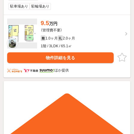
駐車場あり
駐輪場あり
9.5
万円
（管理費不要）
1.0ヶ月
2.0ヶ月
敷
礼
1階 / 3LDK / 65.1㎡
物件詳細を見る
ほか提供