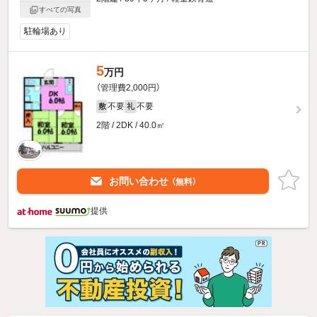
すべての写真
駐輪場あり
5
万円
（管理費2,000円）
不要
不要
敷
礼
2階 / 2DK / 40.0㎡
お問い合わせ
（無料）
提供