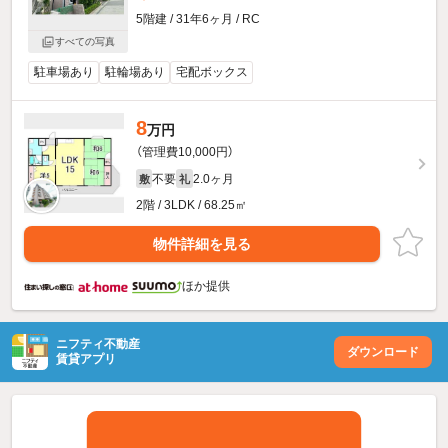
5階建 / 31年6ヶ月 / RC
すべての写真
駐車場あり
駐輪場あり
宅配ボックス
8
万円
（管理費10,000円）
不要
2.0ヶ月
敷
礼
2階 / 3LDK / 68.25㎡
物件詳細を見る
ほか提供
ニフティ不動産
ダウンロード
賃貸アプリ