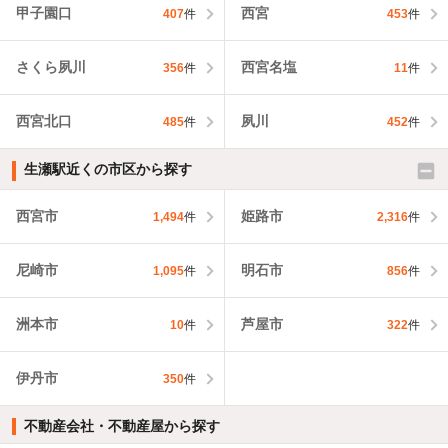
甲子園口
西宮
407
件
453
件
さくら夙川
西宮名塩
356
件
11
件
西宮北口
夙川
485
件
452
件
生瀬駅近くの市区から探す
西宮市
姫路市
1,494
件
2,316
件
尼崎市
明石市
1,095
件
856
件
洲本市
芦屋市
10
件
322
件
伊丹市
350
件
不動産会社・不動産屋から探す