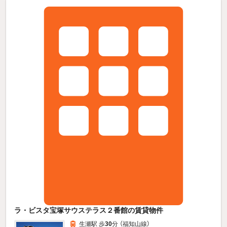
ラ・ビスタ宝塚サウステラス２番館の賃貸物件
生瀬駅 歩
30
分 （福知山線）