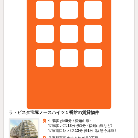
ラ・ビスタ宝塚ノースハイツ１番館の賃貸物件
生瀬駅 歩
40
分 （福知山線）
宝塚駅 バス
13
分 歩
1
分 （福知山線
など
）
宝塚南口駅 バス
13
分 歩
1
分 （阪急今津線）