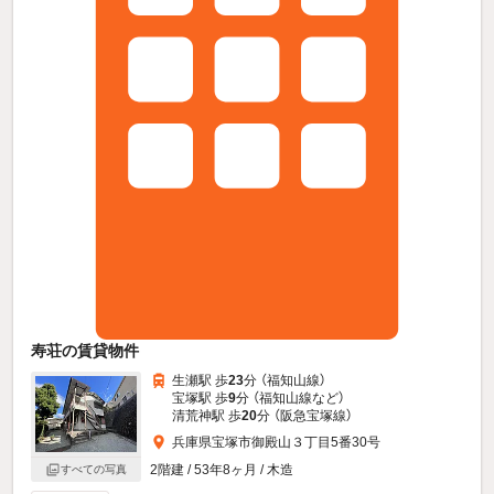
寿荘の賃貸物件
生瀬駅 歩
23
分 （福知山線）
宝塚駅 歩
9
分 （福知山線
など
）
清荒神駅 歩
20
分 （阪急宝塚線）
兵庫県宝塚市御殿山３丁目5番30号
2階建 / 53年8ヶ月 / 木造
すべての写真