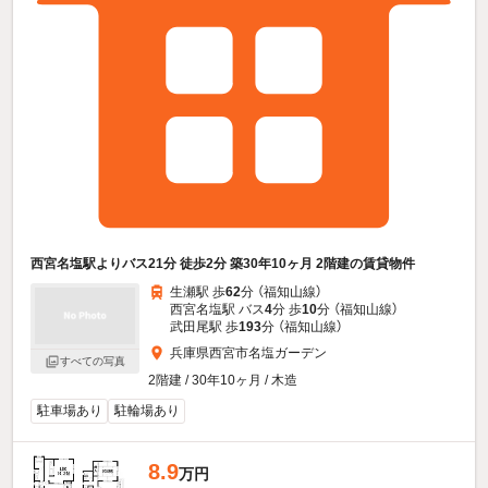
西宮名塩駅よりバス21分 徒歩2分 築30年10ヶ月 2階建の賃貸物件
生瀬駅 歩
62
分 （福知山線）
西宮名塩駅 バス
4
分 歩
10
分 （福知山線）
武田尾駅 歩
193
分 （福知山線）
兵庫県西宮市名塩ガーデン
すべての写真
2階建 / 30年10ヶ月 / 木造
駐車場あり
駐輪場あり
8.9
万円