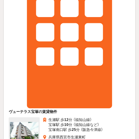
ヴューテラス宝塚の賃貸物件
生瀬駅 歩
12
分 （福知山線）
宝塚駅 歩
10
分 （福知山線
など
）
宝塚南口駅 歩
25
分 （阪急今津線）
兵庫県西宮市生瀬東町