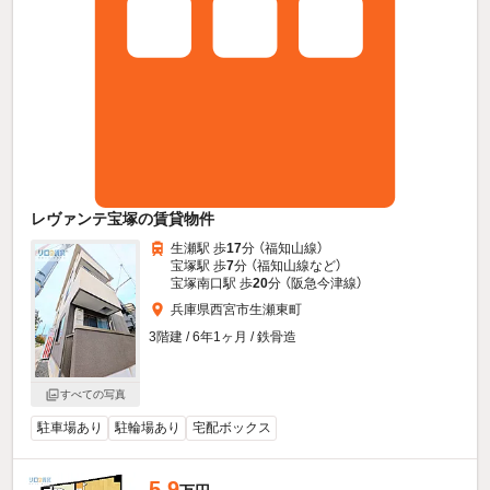
レヴァンテ宝塚の賃貸物件
生瀬駅 歩
17
分 （福知山線）
宝塚駅 歩
7
分 （福知山線
など
）
宝塚南口駅 歩
20
分 （阪急今津線）
兵庫県西宮市生瀬東町
3階建 / 6年1ヶ月 / 鉄骨造
すべての写真
駐車場あり
駐輪場あり
宅配ボックス
5.9