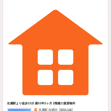
生瀬駅より徒歩15分 築53年2ヶ月 2階建の賃貸物件
生瀬駅 歩
15
分 （福知山線）