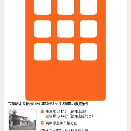
宝塚駅より徒歩14分 築39年3ヶ月 2階建の賃貸物件
生瀬駅 歩
14
分 （福知山線）
宝塚駅 歩
14
分 （福知山線
など
）
兵庫県宝塚市桜ガ丘
2階建 / 39年3ヶ月 / 軽量鉄骨造