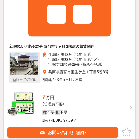
宝塚駅より徒歩23分 築43年5ヶ月 2階建の賃貸物件
生瀬駅 歩
18
分 （福知山線）
宝塚駅 歩
23
分 （福知山線
など
）
宝塚南口駅 歩
25
分 （阪急今津線）
兵庫県西宮市宝生ケ丘１丁目5番8号
2階建 / 43年5ヶ月 / 木造
すべての写真
7
万円
（管理費不要）
不要
不要
敷
礼
2階 / 4LDK / 97.69㎡
お問い合わせ
（無料）