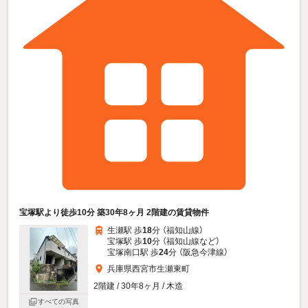
宝塚駅より徒歩10分 築30年8ヶ月 2階建の賃貸物件
生瀬駅 歩
18
分 （福知山線）
宝塚駅 歩
10
分 （福知山線
など
）
宝塚南口駅 歩
24
分 （阪急今津線）
兵庫県西宮市生瀬東町
2階建 / 30年8ヶ月 / 木造
すべての写真