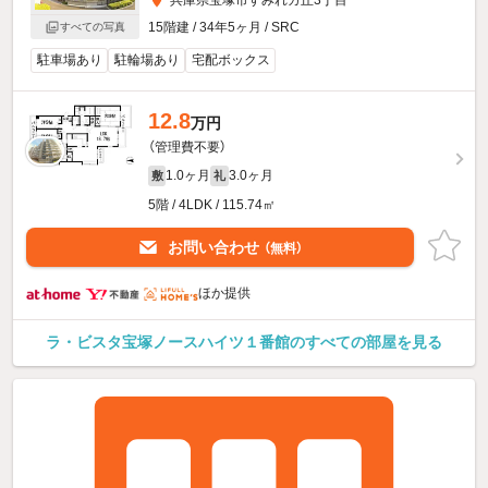
兵庫県宝塚市すみれガ丘3丁目
15階建 / 34年5ヶ月 / SRC
すべての写真
駐車場あり
駐輪場あり
宅配ボックス
12.8
万円
（管理費不要）
1.0ヶ月
3.0ヶ月
敷
礼
5階 / 4LDK / 115.74㎡
お問い合わせ
（無料）
ほか提供
ラ・ビスタ宝塚ノースハイツ１番館のすべての部屋を見る