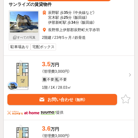
サンライズの賃貸物件
辰野駅 歩
35
分 （中央線
など
）
宮木駅 歩
25
分 （飯田線）
伊那新町駅 歩
34
分 （飯田線）
長野県上伊那郡辰野町大字赤羽
2階建 / 23年5ヶ月 / 鉄骨造
すべての写真
駐車場あり
宅配ボックス
3.5
万円
（管理費3,000円）
不要
不要
敷
礼
1階 / 1K / 28.03㎡
お問い合わせ
（無料）
提供
3.6
万円
（管理費3,000円）