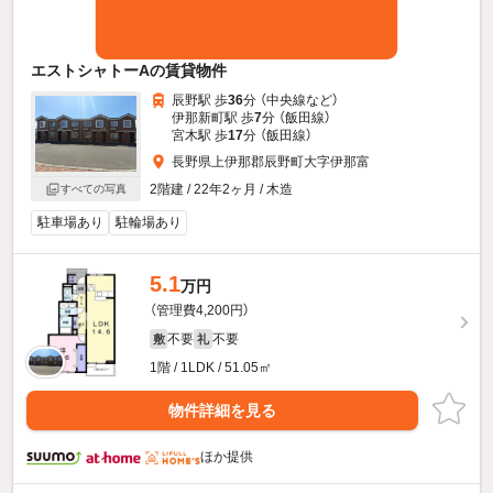
エストシャトーAの賃貸物件
辰野駅 歩
36
分 （中央線
など
）
伊那新町駅 歩
7
分 （飯田線）
宮木駅 歩
17
分 （飯田線）
長野県上伊那郡辰野町大字伊那富
2階建 / 22年2ヶ月 / 木造
すべての写真
駐車場あり
駐輪場あり
5.1
万円
（管理費4,200円）
不要
不要
敷
礼
1階 / 1LDK / 51.05㎡
物件詳細を見る
ほか提供