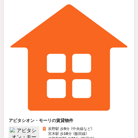
アビタシオン・モーリの賃貸物件
辰野駅 歩
9
分 （中央線
など
）
宮木駅 歩
18
分 （飯田線）