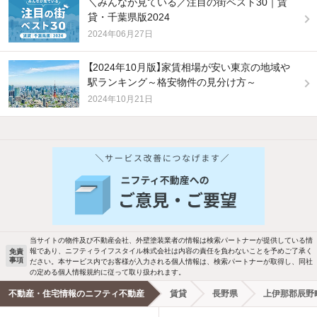
＼みんなが見ている／注目の街ベスト30｜賃
貸・千葉県版2024
2024年06月27日
【2024年10月版】家賃相場が安い東京の地域や
駅ランキング～格安物件の見分け方～
2024年10月21日
他の人はこんな条件で絞り込んでいます！
人気のこだわり条件
バス・トイレ別
2階以上
駐車場あり
ペット相談
当サイトの物件及び不動産会社、外壁塗装業者の情報は検索パートナーが提供している情
報であり、ニフティライフスタイル株式会社は内容の責任を負わないことを予めご了承く
免責
事項
ださい。本サービス内でお客様が入力される個人情報は、検索パートナーが取得し、同社
洗濯機置場あり
独立洗面台
の定める個人情報規約に従って取り扱われます。
不動産・住宅情報のニフティ不動産
賃貸
長野県
上伊那郡辰野
エアコンあり
都市ガス