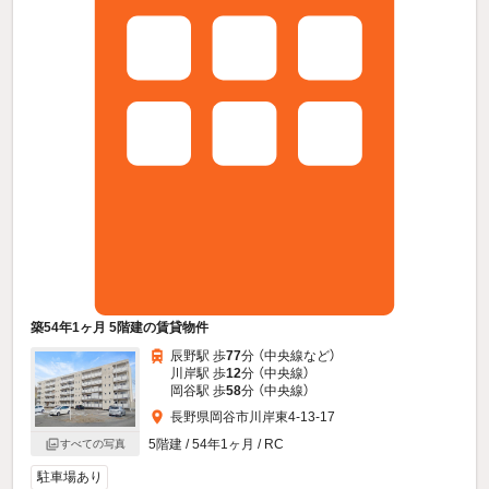
築54年1ヶ月 5階建の賃貸物件
辰野駅 歩
77
分 （中央線
など
）
川岸駅 歩
12
分 （中央線）
岡谷駅 歩
58
分 （中央線）
長野県岡谷市川岸東4-13-17
5階建 / 54年1ヶ月 / RC
すべての写真
駐車場あり