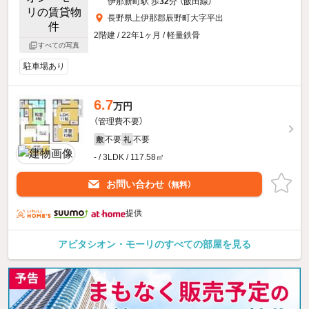
伊那新町駅 歩
32
分 （飯田線）
長野県上伊那郡辰野町大字平出
2階建 / 22年1ヶ月 / 軽量鉄骨
すべての写真
駐車場あり
6.7
万円
（管理費不要）
不要
不要
敷
礼
- / 3LDK / 117.58㎡
お問い合わせ
（無料）
提供
アビタシオン・モーリのすべての部屋を見る