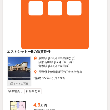
エストシャトーBの賃貸物件
辰野駅 歩
36
分 （中央線
など
）
伊那新町駅 歩
7
分 （飯田線）
宮木駅 歩
13
分 （飯田線）
長野県上伊那郡辰野町大字伊那富
2階建 / 22年2ヶ月 / 木造
すべての写真
駐車場あり
駐輪場あり
4.9
万円