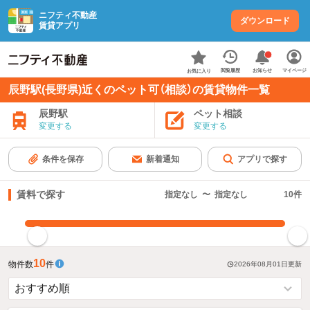
ニフティ不動産
ダウンロード
賃貸アプリ
お知らせ
閲覧履歴
マイページ
お気に入り
辰野駅(長野県)近くのペット可（相談）の賃貸物件一覧
辰野駅
ペット相談
変更する
変更する
条件を保存
新着通知
アプリで探す
賃料で探す
指定なし
〜
指定なし
10
件
指定した賃料で絞り込む
10
物件数
件
2026年08月01日
更新