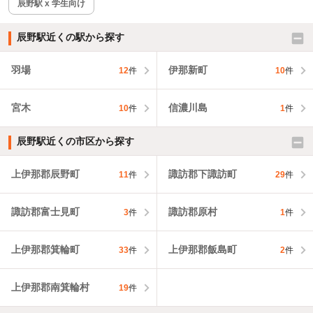
辰野駅 x 学生向け
辰野駅近くの駅から探す
羽場
伊那新町
12
件
10
件
宮木
信濃川島
10
件
1
件
辰野駅近くの市区から探す
上伊那郡辰野町
諏訪郡下諏訪町
11
件
29
件
諏訪郡富士見町
諏訪郡原村
3
件
1
件
上伊那郡箕輪町
上伊那郡飯島町
33
件
2
件
上伊那郡南箕輪村
19
件