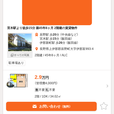
宮木駅より徒歩15分 築45年8ヶ月 2階建の賃貸物件
辰野駅 歩
20
分 （中央線
など
）
宮木駅 歩
15
分 （飯田線）
伊那新町駅 歩
26
分 （飯田線）
長野県上伊那郡辰野町大字伊那富993-4
2階建 / 45年8ヶ月 / ALC
すべての写真
駐車場あり
2.9
万円
（管理費4,000円）
不要
不要
敷
礼
2階 / 1DK / 34.02㎡
お問い合わせ
（無料）