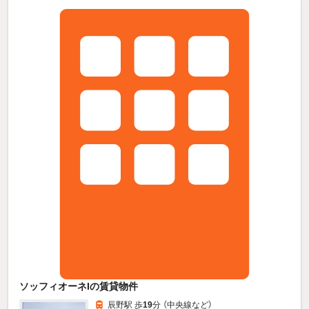
ソッフィオーネIの賃貸物件
辰野駅 歩
19
分 （中央線
など
）