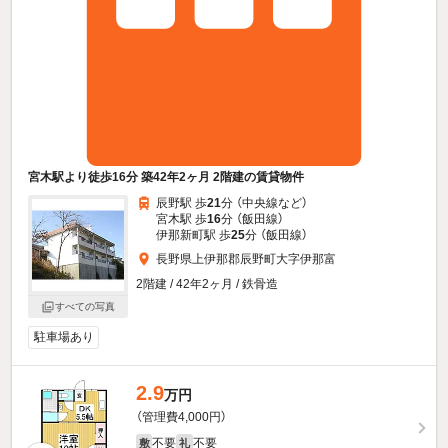
宮木駅より徒歩16分 築42年2ヶ月 2階建の賃貸物件
辰野駅 歩
21
分 （中央線
など
）
宮木駅 歩
16
分 （飯田線）
伊那新町駅 歩
25
分 （飯田線）
長野県上伊那郡辰野町大字伊那富
2階建 / 42年2ヶ月 / 鉄骨造
すべての写真
駐車場あり
2.9
万円
（管理費4,000円）
不要
不要
敷
礼