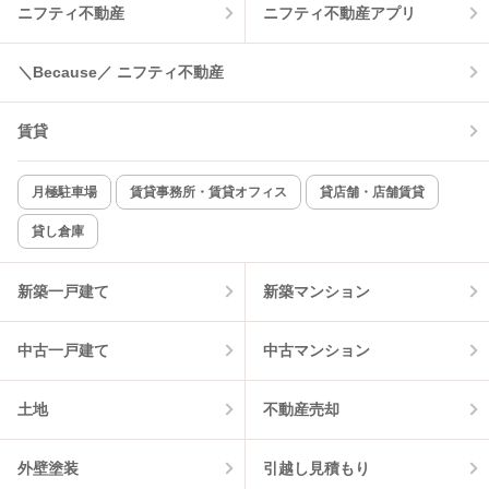
ニフティ不動産
ニフティ不動産アプリ
温水洗浄便座
オートロック
＼Because／ ニフティ不動産
コンロ2口以上
追焚き機能
賃貸
TV付インターホン
角部屋
新着のみ
インターネット無料
月極駐車場
賃貸事務所・賃貸オフィス
貸店舗・店舗賃貸
貸し倉庫
該当件数:
物件一覧に反映
10
件
新築一戸建て
新築マンション
中古一戸建て
中古マンション
土地
不動産売却
外壁塗装
引越し見積もり