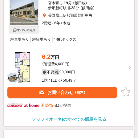
宮木駅 歩
19
分 （飯田線）
伊那新町駅 歩
28
分 （飯田線）
長野県上伊那郡辰野町中央
2階建 / 6年 / 木造
すべての写真
駐車場あり
駐輪場あり
宅配ボックス
6.2
万円
（管理費4,600円）
不要
90,000円
敷
礼
1階 / 1LDK / 50.49㎡
お問い合わせ
（無料）
ほか提供
ソッフィオーネIのすべての部屋を見る