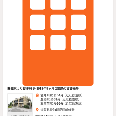
豊郷駅より徒歩68分 築18年5ヶ月 2階建の賃貸物件
愛知川駅 歩
54
分 （近江鉄道線）
豊郷駅 歩
68
分 （近江鉄道線）
五箇荘駅 歩
96
分 （近江鉄道線）
滋賀県愛知郡愛荘町軽野