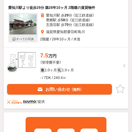
愛知川駅より徒歩29分 築28年10ヶ月 2階建の賃貸物件
愛知川駅 歩
29
分 （近江鉄道線）
豊郷駅 歩
58
分 （近江鉄道線）
五箇荘駅 歩
70
分 （近江鉄道線）
滋賀県愛知郡愛荘町島川
2階建 / 28年10ヶ月 / 木造
すべての写真
7.5
万円
（管理費不要）
1.0ヶ月
1.0ヶ月
敷
礼
- / 7DK / 240.4㎡
お問い合わせ
（無料）
提供