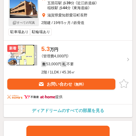
五箇荘駅 歩
39
分 （近江鉄道線）
稲枝駅 歩
44
分 （東海道線）
滋賀県愛知郡愛荘町長野
2階建 / 19年5ヶ月 / 鉄骨造
すべての写真
駐車場あり
駐輪場あり
5.3
新着
万円
（管理費4,000円）
53,000円
不要
敷
礼
2階 / 1LDK / 45.36㎡
お問い合わせ
（無料）
提供
ディアドリームのすべての部屋を見る