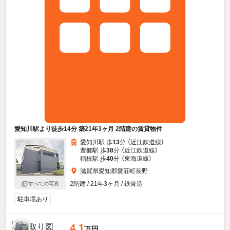
愛知川駅より徒歩14分 築21年3ヶ月 2階建の賃貸物件
愛知川駅 歩
13
分 （近江鉄道線）
豊郷駅 歩
38
分 （近江鉄道線）
稲枝駅 歩
40
分 （東海道線）
滋賀県愛知郡愛荘町長野
2階建 / 21年3ヶ月 / 鉄骨造
すべての写真
駐車場あり
4.1
万円