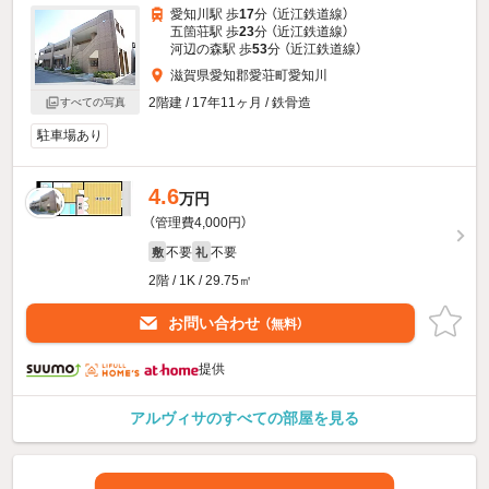
愛知川駅 歩
17
分 （近江鉄道線）
五箇荘駅 歩
23
分 （近江鉄道線）
河辺の森駅 歩
53
分 （近江鉄道線）
滋賀県愛知郡愛荘町愛知川
2階建 / 17年11ヶ月 / 鉄骨造
すべての写真
駐車場あり
4.6
万円
（管理費4,000円）
不要
不要
敷
礼
2階 / 1K / 29.75㎡
お問い合わせ
（無料）
提供
アルヴィサのすべての部屋を見る