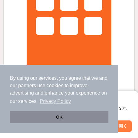
By using our services, you agree that we and
愛知川駅より徒歩13分 築35年8ヶ月 3階建の賃貸物件
our
partners
use cookies to improve
愛知川駅 歩
13
分 （近江鉄道線）
advertising and enhance your experience on
豊郷駅 歩
30
分 （近江鉄道線）
稲枝駅 歩
46
分 （東海道線）
アプリに切り替えて、サクサクお部屋探し
our services.
Privacy Policy
滋賀県愛知郡愛荘町沓掛
会員登録なしですぐ使える。マップ検索やお気に入り保存など、
3階建 / 35年8ヶ月 / RC
アプリ限定の便利な機能が使えます！
OK
Web版で続行
アプリを開く
市区町村を変更
絞り込み条件を変更
すべての写真