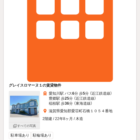
グレイスロマーヌ１の賃貸物件
愛知川駅 バス
6
分 歩
5
分 （近江鉄道線）
豊郷駅 歩
25
分 （近江鉄道線）
稲枝駅 歩
36
分 （東海道線）
滋賀県愛知郡愛荘町石橋１０５４番地
2階建 / 22年8ヶ月 / 木造
すべての写真
駐車場あり
駐輪場あり