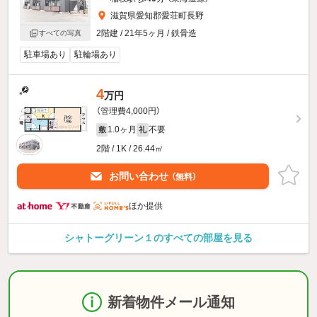
滋賀県愛知郡愛荘町長野
2階建 / 21年5ヶ月 / 鉄骨造
すべての写真
駐車場あり
駐輪場あり
4
万円
（管理費4,000円）
1.0ヶ月
不要
敷
礼
2階 / 1K / 26.44㎡
お問い合わせ
（無料）
ほか提供
シャトーグリーン１のすべての部屋を見る
新着物件メール通知