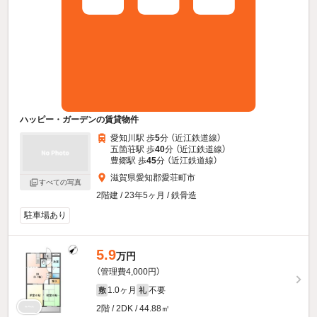
ハッピー・ガーデンの賃貸物件
愛知川駅 歩
5
分 （近江鉄道線）
五箇荘駅 歩
40
分 （近江鉄道線）
豊郷駅 歩
45
分 （近江鉄道線）
滋賀県愛知郡愛荘町市
すべての写真
2階建 / 23年5ヶ月 / 鉄骨造
駐車場あり
5.9
万円
（管理費4,000円）
1.0ヶ月
不要
敷
礼
2階 / 2DK / 44.88㎡