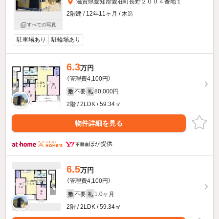
滋賀県愛知郡愛荘町長野２００４番地１
2階建 / 12年11ヶ月 / 木造
すべての写真
駐車場あり
駐輪場あり
6.3
万円
（管理費4,100円）
不要
80,000円
敷
礼
2階 / 2LDK / 59.34㎡
物件詳細を見る
ほか提供
6.5
万円
（管理費4,100円）
不要
1.0ヶ月
敷
礼
2階 / 2LDK / 59.34㎡