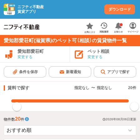
ニフティ不動産
ダウンロード
賃貸アプリ
お知らせ
閲覧履歴
マイページ
お気に入り
愛知郡愛荘町(滋賀県)のペット可（相談）の賃貸物件一覧
愛知郡愛荘町
ペット相談
変更する
変更する
条件を保存
新着通知
アプリで探す
賃料で探す
指定なし
〜
指定なし
20
件
指定した賃料で絞り込む
20
物件数
件
2026年08月06日
更新