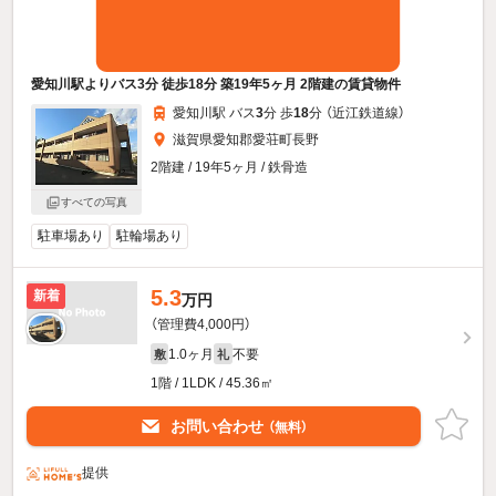
愛知川駅よりバス3分 徒歩18分 築19年5ヶ月 2階建の賃貸物件
愛知川駅 バス
3
分 歩
18
分 （近江鉄道線）
滋賀県愛知郡愛荘町長野
2階建 / 19年5ヶ月 / 鉄骨造
すべての写真
駐車場あり
駐輪場あり
5.3
新着
万円
（管理費4,000円）
1.0ヶ月
不要
敷
礼
1階 / 1LDK / 45.36㎡
お問い合わせ
（無料）
提供