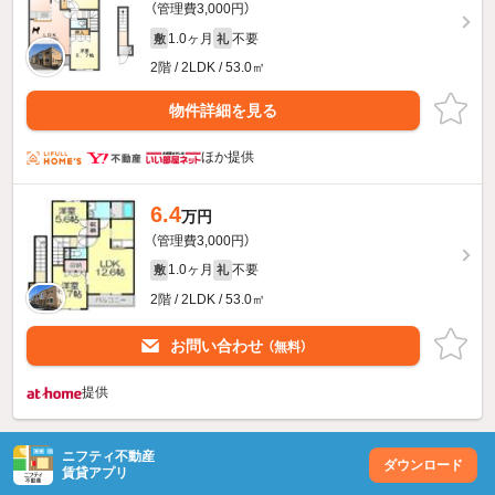
（管理費3,000円）
1.0ヶ月
不要
敷
礼
2階 / 2LDK / 53.0㎡
物件詳細を見る
ほか提供
6.4
万円
（管理費3,000円）
1.0ヶ月
不要
敷
礼
2階 / 2LDK / 53.0㎡
お問い合わせ
（無料）
提供
ニフティ不動産
ダウンロード
賃貸アプリ