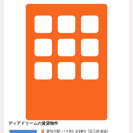
ディアドリームの賃貸物件
愛知川駅 バス
3
分 歩
18
分 （近江鉄道線）