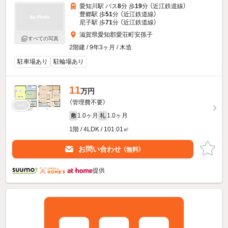
愛知川駅 バス
8
分 歩
19
分 （近江鉄道線）
豊郷駅 歩
51
分 （近江鉄道線）
尼子駅 歩
71
分 （近江鉄道線）
滋賀県愛知郡愛荘町安孫子
すべての写真
2階建 / 9年3ヶ月 / 木造
駐車場あり
駐輪場あり
11
万円
（管理費不要）
1.0ヶ月
1.0ヶ月
敷
礼
1階 / 4LDK / 101.01㎡
お問い合わせ
（無料）
提供