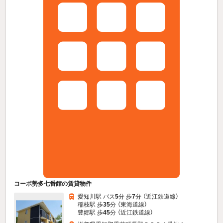
コーポ勢多七番館の賃貸物件
愛知川駅 バス
5
分 歩
7
分 （近江鉄道線）
稲枝駅 歩
35
分 （東海道線）
豊郷駅 歩
45
分 （近江鉄道線）