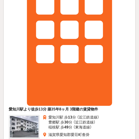
愛知川駅より徒歩13分 築35年8ヶ月 3階建の賃貸物件
愛知川駅 歩
13
分 （近江鉄道線）
豊郷駅 歩
30
分 （近江鉄道線）
稲枝駅 歩
49
分 （東海道線）
滋賀県愛知郡愛荘町沓掛