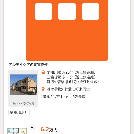
アルテイシアの賃貸物件
愛知川駅 歩
25
分 （近江鉄道線）
五箇荘駅 歩
30
分 （近江鉄道線）
河辺の森駅 歩
61
分 （近江鉄道線）
滋賀県愛知郡愛荘町東円堂
2階建 / 17年10ヶ月 / 鉄骨造
すべての写真
駐車場あり
6.2
万円