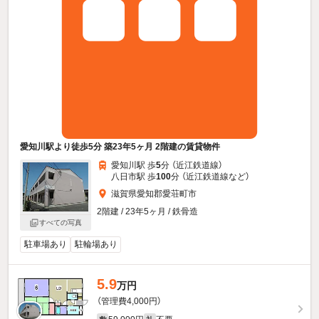
愛知川駅より徒歩5分 築23年5ヶ月 2階建の賃貸物件
愛知川駅 歩
5
分 （近江鉄道線）
八日市駅 歩
100
分 （近江鉄道線
など
）
滋賀県愛知郡愛荘町市
2階建 / 23年5ヶ月 / 鉄骨造
すべての写真
駐車場あり
駐輪場あり
5.9
万円
（管理費4,000円）