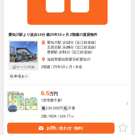
愛知川駅より徒歩14分 築25年10ヶ月 2階建の賃貸物件
愛知川駅 歩
12
分 （近江鉄道線）
五箇荘駅 歩
28
分 （近江鉄道線）
豊郷駅 歩
51
分 （近江鉄道線）
滋賀県愛知郡愛荘町愛知川
2階建 / 25年10ヶ月 / 木造
すべての写真
駐車場あり
6.5
万円
（管理費不要）
130,000円
不要
敷
礼
2階 / 8DK / 104.77㎡
お問い合わせ
（無料）