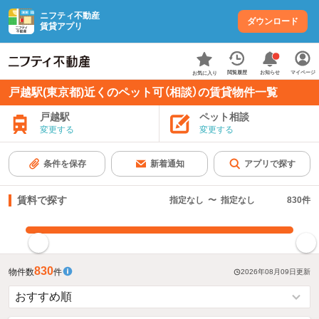
ニフティ不動産
ダウンロード
賃貸アプリ
お知らせ
閲覧履歴
マイページ
お気に入り
戸越駅(東京都)近くのペット可（相談）の賃貸物件一覧
戸越駅
ペット相談
変更する
変更する
条件を保存
新着通知
アプリで探す
賃料で探す
指定なし
〜
指定なし
830
件
指定した賃料で絞り込む
830
物件数
件
2026年08月09日
更新