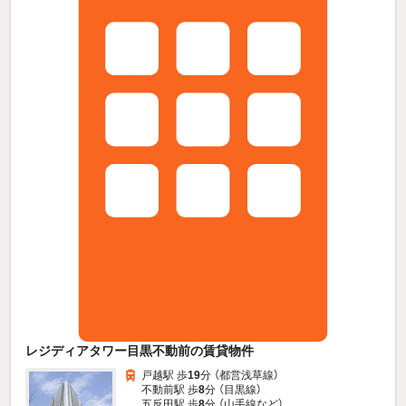
レジディアタワー目黒不動前の賃貸物件
戸越駅 歩
19
分 （都営浅草線）
不動前駅 歩
8
分 （目黒線）
五反田駅 歩
8
分 （山手線
など
）