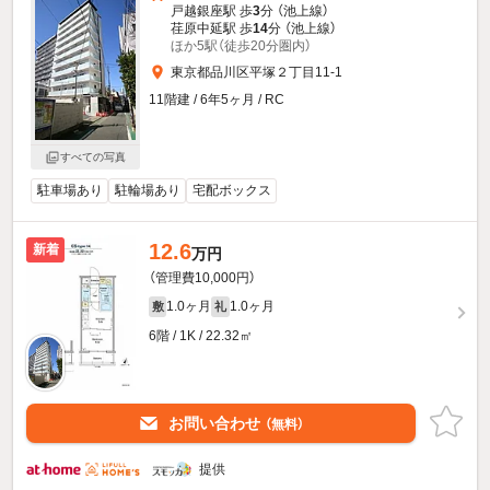
戸越銀座駅 歩
3
分 （池上線）
荏原中延駅 歩
14
分 （池上線）
ほか5駅（徒歩20分圏内）
東京都品川区平塚２丁目11-1
11階建 / 6年5ヶ月 / RC
すべての写真
駐車場あり
駐輪場あり
宅配ボックス
12.6
新着
万円
（管理費10,000円）
1.0ヶ月
1.0ヶ月
敷
礼
6階 / 1K / 22.32㎡
お問い合わせ
（無料）
提供