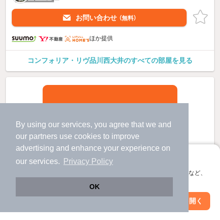
お問い合わせ
（無料）
ほか提供
コンフォリア・リヴ品川西大井のすべての部屋を見る
By using our services, you agree that we and
our
partners
use cookies to improve
advertising and enhance your experience on
アプリに切り替えて、サクサクお部屋探し
our services.
Privacy Policy
会員登録なしですぐ使える。マップ検索やお気に入り保存など、
アプリ限定の便利な機能が使えます！
OK
Web版で続行
アプリを開く
駅・沿線を変更
絞り込み条件を変更