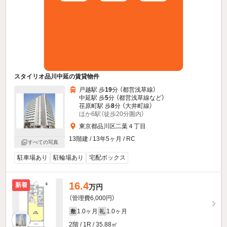
スタイリオ品川中延の賃貸物件
戸越駅 歩
19
分 （都営浅草線）
中延駅 歩
5
分 （都営浅草線
など
）
荏原町駅 歩
8
分 （大井町線）
ほか6駅（徒歩20分圏内）
東京都品川区二葉４丁目
13階建 / 13年5ヶ月 / RC
すべての写真
駐車場あり
駐輪場あり
宅配ボックス
16.4
新着
万円
（管理費6,000円）
1.0ヶ月
1.0ヶ月
敷
礼
2階 / 1R / 35.88㎡