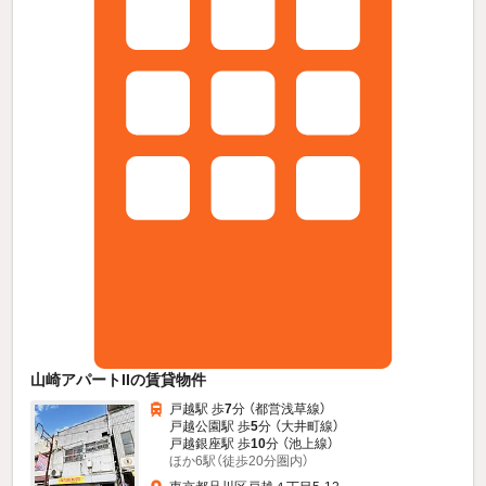
山崎アパートIIの賃貸物件
戸越駅 歩
7
分 （都営浅草線）
戸越公園駅 歩
5
分 （大井町線）
戸越銀座駅 歩
10
分 （池上線）
ほか6駅（徒歩20分圏内）