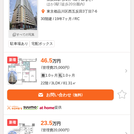
ほか3駅（徒歩20分圏内）
東京都品川区西五反田3丁目7-6
30階建 / 19年7ヶ月 / RC
すべての写真
駐車場あり
宅配ボックス
46.5
新着
万円
（管理費25,000円）
1.0ヶ月
1.0ヶ月
敷
礼
22階 / 3LDK / 81.31㎡
お問い合わせ
（無料）
提供
23.5
新着
万円
（管理費20,000円）