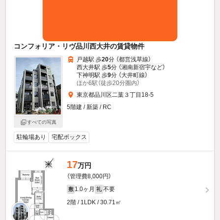
コンフォリア・リヴ品川西大井の賃貸物件
戸越駅 歩
20
分 （都営浅草線）
西大井駅 歩
5
分 （湘南新宿宇
など
）
下神明駅 歩
9
分 （大井町線）
ほか6駅（徒歩20分圏内）
東京都品川区二葉３丁目18-5
5階建 / 新築 / RC
すべての写真
駐輪場あり
宅配ボックス
17
万円
（管理費8,000円）
1.0ヶ月
不要
敷
礼
2階 / 1LDK / 30.71㎡