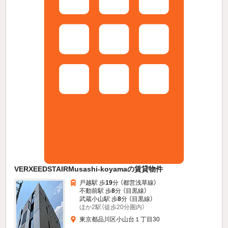
VERXEEDSTAIRMusashi-koyamaの賃貸物件
戸越駅 歩
19
分 （都営浅草線）
不動前駅 歩
8
分 （目黒線）
武蔵小山駅 歩
8
分 （目黒線）
ほか2駅（徒歩20分圏内）
東京都品川区小山台１丁目30