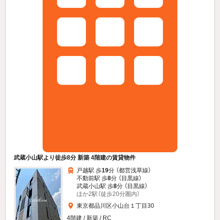
武蔵小山駅より徒歩8分 新築 4階建の賃貸物件
戸越駅 歩
19
分 （都営浅草線）
不動前駅 歩
8
分 （目黒線）
武蔵小山駅 歩
8
分 （目黒線）
ほか2駅（徒歩20分圏内）
東京都品川区小山台１丁目30
4階建 / 新築 / RC