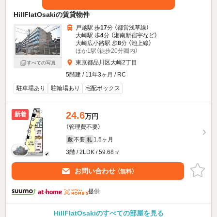
HillFlatOsakiの賃貸物件
戸越駅 歩
17
分 （都営浅草線）
大崎駅 歩
4
分 （湘南新宿宇
など
）
大崎広小路駅 歩
8
分 （池上線）
ほか1駅（徒歩20分圏内）
東京都品川区大崎2丁目
すべての写真
5階建 / 11年3ヶ月 / RC
駐車場あり
駐輪場あり
宅配ボックス
24.6
新着
万円
（管理費不要）
不要
1.5ヶ月
敷
礼
3階 / 2LDK / 59.68㎡
お問い合わせ
（無料）
提供
HillFlatOsakiのすべての部屋を見る