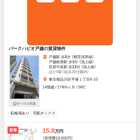
パークハビオ戸越の賃貸物件
戸越駅 歩
2
分 （都営浅草線）
戸越銀座駅 歩
3
分 （池上線）
荏原中延駅 歩
13
分 （池上線）
ほか5駅（徒歩20分圏内）
東京都品川区平塚１丁目6-10
14階建 / 17年6ヶ月 / SRC
すべての写真
駐輪場あり
宅配ボックス
15.6
新着
万円
（管理費10,000円）