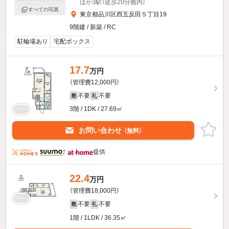
ほか3駅（徒歩20分圏内）
すべての写真
東京都品川区西五反田５丁目19
9階建 / 新築 / RC
駐輪場あり
宅配ボックス
17.7
万円
（管理費12,000円）
不要
不要
敷
礼
3階 / 1DK / 27.69㎡
お問い合わせ
（無料）
提供
22.4
万円
（管理費18,000円）
不要
不要
敷
礼
1階 / 1LDK / 36.35㎡