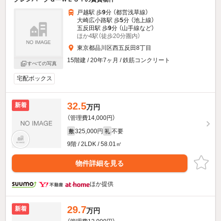
戸越駅 歩
9
分 （都営浅草線）
大崎広小路駅 歩
5
分 （池上線）
五反田駅 歩
9
分 （山手線
など
）
ほか4駅（徒歩20分圏内）
東京都品川区西五反田8丁目
15階建 / 20年7ヶ月 / 鉄筋コンクリート
すべての写真
宅配ボックス
32.5
新着
万円
（管理費14,000円）
325,000円
不要
敷
礼
9階 / 2LDK / 58.01㎡
物件詳細を見る
ほか提供
29.7
新着
万円