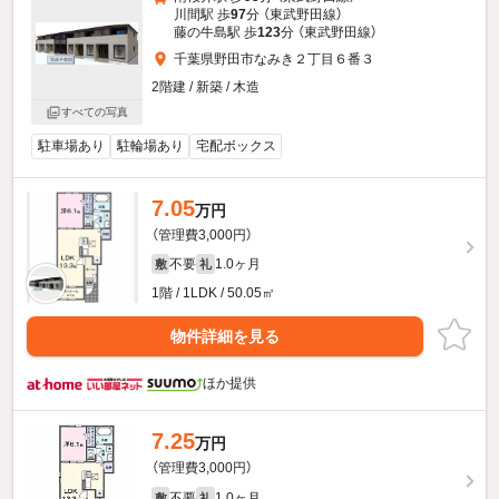
川間駅 歩
97
分 （東武野田線）
藤の牛島駅 歩
123
分 （東武野田線）
千葉県野田市なみき２丁目６番３
2階建 / 新築 / 木造
すべての写真
駐車場あり
駐輪場あり
宅配ボックス
7.05
万円
（管理費3,000円）
不要
1.0ヶ月
敷
礼
1階 / 1LDK / 50.05㎡
物件詳細を見る
ほか提供
7.25
万円
（管理費3,000円）
不要
1.0ヶ月
敷
礼