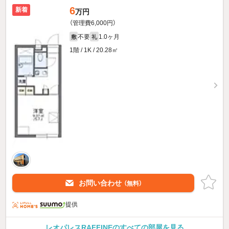
6
新着
万円
（管理費6,000円）
不要
1.0ヶ月
敷
礼
1階 / 1K / 20.28㎡
お問い合わせ
（無料）
提供
レオパレスRAFFINEのすべての部屋を見る