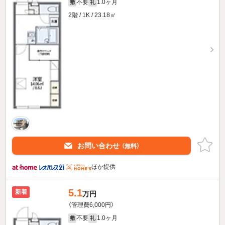
不要
1.0ヶ月
敷
礼
2階 / 1K / 23.18㎡
お問い合わせ
（無料）
ほか提供
5.1
新着
万円
（管理費6,000円）
不要
1.0ヶ月
敷
礼