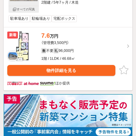
2階建 / 5年7ヶ月 / 木造
すべての写真
駐車場あり
駐輪場あり
宅配ボックス
7.6
新着
万円
（管理費3,500円）
不要
96,000円
敷
礼
1階 / 1LDK / 46.68㎡
物件詳細を見る
ほか提供