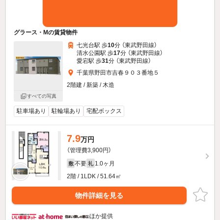
グラース・Mの賃貸物件
七光台駅 歩
10
分 （東武野田線）
清水公園駅 歩
17
分 （東武野田線）
愛宕駅 歩
31
分 （東武野田線）
千葉県野田市吉春９０３番地５
2階建 / 新築 / 木造
すべての写真
駐車場あり
駐輪場あり
宅配ボックス
7.9
万円
（管理費3,900円）
不要
1.0ヶ月
敷
礼
2階 / 1LDK / 51.64㎡
物件詳細を見る
ほか提供