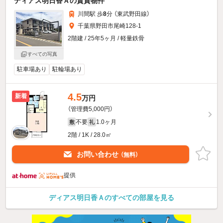
ディアス明日香Ａの賃貸物件
川間駅 歩
8
分 （東武野田線）
千葉県野田市尾崎128-1
2階建 / 25年5ヶ月 / 軽量鉄骨
すべての写真
駐車場あり
駐輪場あり
4.5
新着
万円
（管理費5,000円）
不要
1.0ヶ月
敷
礼
2階 / 1K / 28.0㎡
お問い合わせ
（無料）
提供
ディアス明日香Ａのすべての部屋を見る