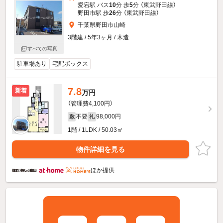
愛宕駅 バス
10
分 歩
5
分 （東武野田線）
野田市駅 歩
26
分 （東武野田線）
千葉県野田市山崎
3階建 / 5年3ヶ月 / 木造
すべての写真
駐車場あり
宅配ボックス
7.8
新着
万円
（管理費4,100円）
不要
98,000円
敷
礼
1階 / 1LDK / 50.03㎡
物件詳細を見る
ほか提供