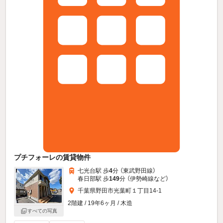
プチフォーレの賃貸物件
七光台駅 歩
4
分 （東武野田線）
春日部駅 歩
149
分 （伊勢崎線
など
）
千葉県野田市光葉町１丁目14-1
2階建 / 19年6ヶ月 / 木造
すべての写真