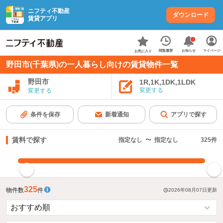
ニフティ不動産
ダウンロード
賃貸アプリ
お知らせ
閲覧履歴
マイページ
お気に入り
野田市(千葉県)の一人暮らし向けの賃貸物件一覧
野田市
1R,1K,1DK,1LDK
変更する
変更する
条件を保存
新着通知
アプリで探す
賃料で探す
指定なし
〜
指定なし
325
件
指定した賃料で絞り込む
325
物件数
件
2026年08月07日
更新