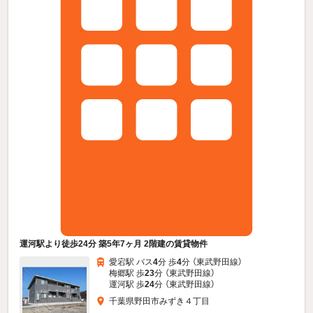
運河駅より徒歩24分 築5年7ヶ月 2階建の賃貸物件
愛宕駅 バス
4
分 歩
4
分 （東武野田線）
梅郷駅 歩
23
分 （東武野田線）
運河駅 歩
24
分 （東武野田線）
千葉県野田市みずき４丁目