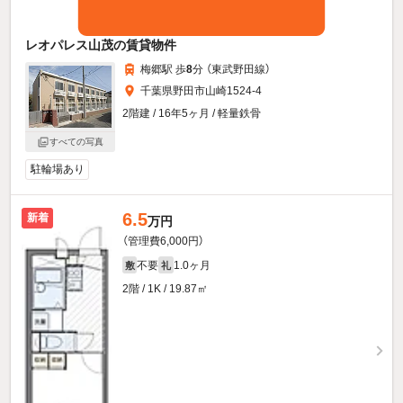
レオパレス山茂の賃貸物件
梅郷駅 歩
8
分 （東武野田線）
千葉県野田市山崎1524-4
2階建 / 16年5ヶ月 / 軽量鉄骨
すべての写真
駐輪場あり
6.5
新着
万円
（管理費6,000円）
不要
1.0ヶ月
敷
礼
2階 / 1K / 19.87㎡