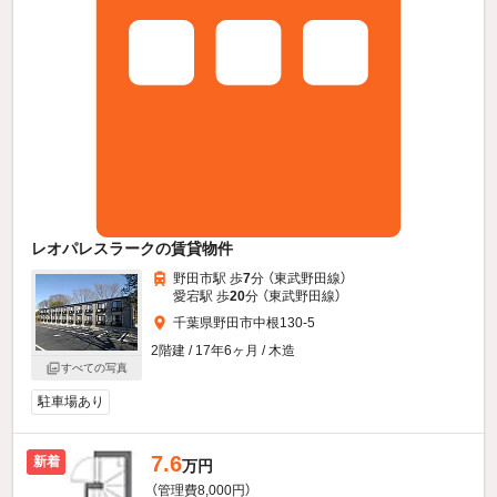
レオパレスラークの賃貸物件
野田市駅 歩
7
分 （東武野田線）
愛宕駅 歩
20
分 （東武野田線）
千葉県野田市中根130-5
2階建 / 17年6ヶ月 / 木造
すべての写真
駐車場あり
7.6
新着
万円
（管理費8,000円）