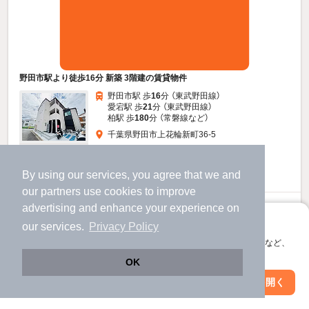
野田市駅より徒歩16分 新築 3階建の賃貸物件
野田市駅 歩
16
分 （東武野田線）
愛宕駅 歩
21
分 （東武野田線）
柏駅 歩
180
分 （常磐線
など
）
千葉県野田市上花輪新町36-5
3階建 / 新築 / 木造
すべての写真
宅配ボックス
By using our services, you agree that we and
our
partners
use cookies to improve
advertising and enhance your experience on
5
万円
アプリに切り替えて、サクサクお部屋探し
our services.
Privacy Policy
（管理費8,000円）
会員登録なしですぐ使える。マップ検索やお気に入り保存など、
不要
不要
敷
礼
アプリ限定の便利な機能が使えます！
OK
2階 / 1K / 20.01㎡
Web版で続行
アプリを開く
市区町村を変更
絞り込み条件を変更