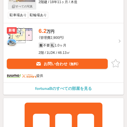
2階建 / 18年11ヶ月 / 木造
すべての写真
駐車場あり
駐輪場あり
6.2
新着
万円
（管理費2,900円）
不要
1.0ヶ月
敷
礼
2階 / 1LDK / 46.13㎡
お問い合わせ
（無料）
提供
fortunaBのすべての部屋を見る