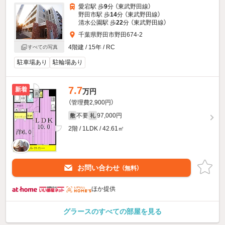
愛宕駅 歩
9
分 （東武野田線）
野田市駅 歩
14
分 （東武野田線）
清水公園駅 歩
22
分 （東武野田線）
千葉県野田市野田674-2
4階建 / 15年 / RC
すべての写真
駐車場あり
駐輪場あり
7.7
新着
万円
（管理費2,900円）
不要
97,000円
敷
礼
2階 / 1LDK / 42.61㎡
お問い合わせ
（無料）
ほか提供
グラースのすべての部屋を見る