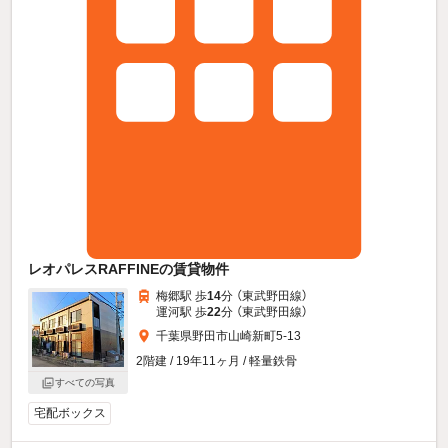
レオパレスRAFFINEの賃貸物件
梅郷駅 歩
14
分 （東武野田線）
運河駅 歩
22
分 （東武野田線）
千葉県野田市山崎新町5-13
2階建 / 19年11ヶ月 / 軽量鉄骨
すべての写真
宅配ボックス