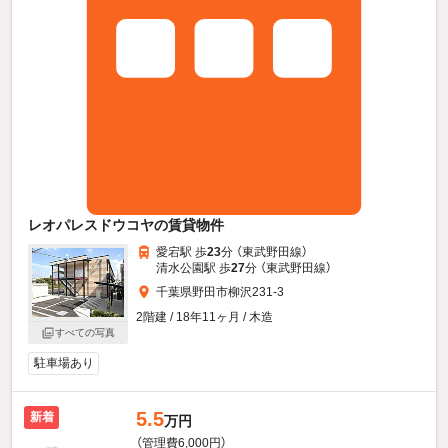
レオパレスドウコヤの賃貸物件
愛宕駅 歩
23
分 （東武野田線）
清水公園駅 歩
27
分 （東武野田線）
千葉県野田市柳沢231-3
2階建 / 18年11ヶ月 / 木造
すべての写真
駐車場あり
5.5
新着
万円
（管理費6,000円）