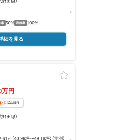
武野田線）
50%
100%
い率
容積率
詳細を見る
90万円
武野田線）
2.61㎡（40.96坪〜49.18坪）（実測）