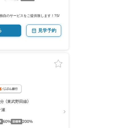
独自のサービスをご提供致します！?S/
る
見学予約
分 （東武野田線）
ケ瀬
60%
200%
率
容積率