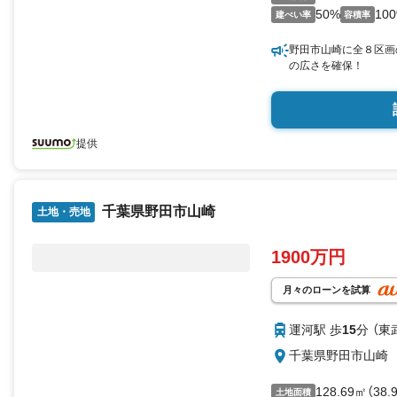
50%
10
建ぺい率
容積率
野田市山崎に全８区画
の広さを確保！
提供
千葉県野田市山崎
土地・売地
1900万円
月々のローンを試算
運河駅 歩
15
分 （東
千葉県野田市山崎
128.69㎡（38
土地面積