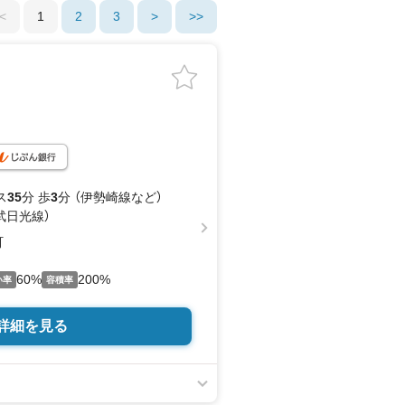
<
1
2
3
>
>>
ス
35
分 歩
3
分 （伊勢崎線
など
）
武日光線）
町
60%
200%
い率
容積率
詳細を見る