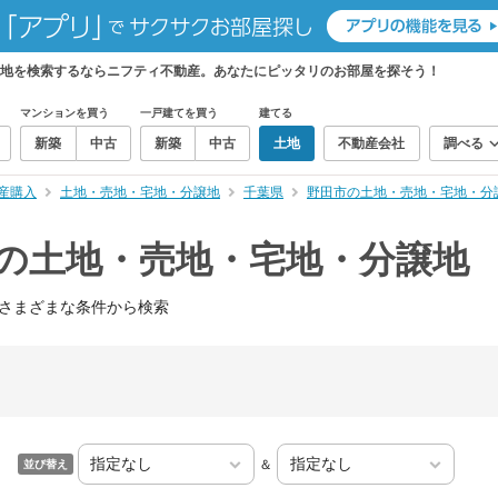
譲地を検索するならニフティ不動産。あなたにピッタリのお部屋を探そう！
マンションを買う
一戸建てを買う
建てる
新築
中古
新築
中古
土地
不動産会社
調べる
産購入
土地・売地・宅地・分譲地
千葉県
野田市の土地・売地・宅地・分
）の土地・売地・宅地・分譲地
さまざまな条件から検索
＆
並び替え