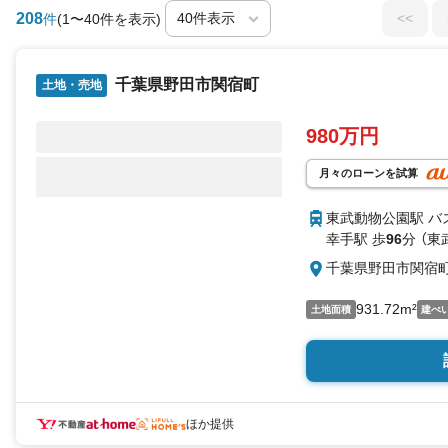
208
<<
件
(1〜40件を表示)
千葉県野田市関宿町
土地・売地
980万円
月々のローンを試算
東武動物公園駅 バ
幸手駅 歩
96
分 （東
千葉県野田市関宿
931.72m²
土地面積
建ぺ
ほか提供