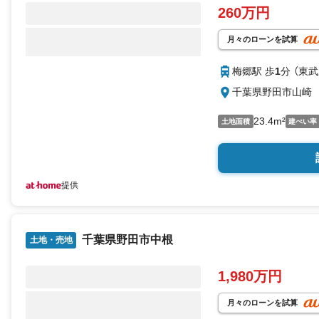
260万円
月々のローンを試算
梅郷駅 歩
1
分 （東
千葉県野田市山崎
23.4m²
土地面積
建ぺい率
提供
千葉県野田市中根
土地・売地
1,980万円
月々のローンを試算