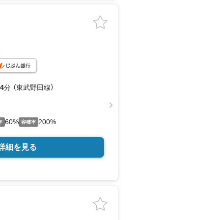
4
分 （東武野田線）
60%
200%
率
容積率
詳細を見る