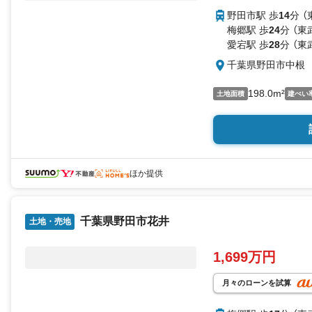
野田市駅 歩
14
分 
梅郷駅 歩
24
分 （東
愛宕駅 歩
28
分 （東
千葉県野田市中根
198.0m²
土地面積
建ぺい
ほか提供
千葉県野田市花井
土地・売地
1,699万円
月々のローンを試算