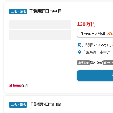
千葉県野田市中戸
土地・売地
130万円
月々のローンを試算
川間駅 バス
22
分 歩
千葉県野田市中戸
564.0m²
土地面積
建ぺい
提供
千葉県野田市山崎
土地・売地