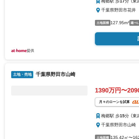
梅郷駅 歩
17
分 （東
千葉県野田市花井
127.95m²
土地面積
建ぺ
提供
千葉県野田市山崎
土地・売地
1390万円〜20
月々のローンを試算
梅郷駅 歩
15
分 （東
千葉県野田市山崎
135.42㎡〜16
土地面積