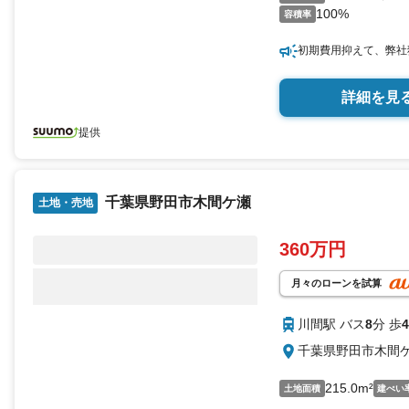
100%
容積率
初期費用抑えて、弊社
詳細を見
提供
千葉県野田市木間ケ瀬
土地・売地
360万円
月々のローンを試算
川間駅 バス
8
分 歩
4
千葉県野田市木間
215.0m²
土地面積
建ぺい