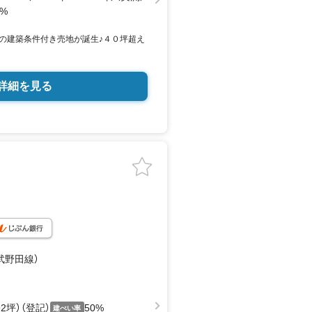
0%
の建築条件付き売地が誕生♪４０坪超え
詳細を見る
武野田線）
.92坪）（登記）
50%
建ぺい率