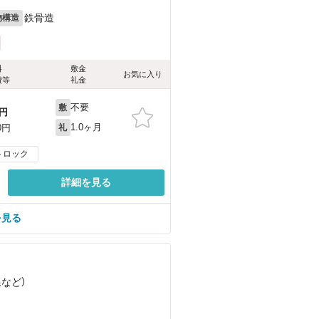
鉄骨造
物構造
料
敷金
お気に入り
費等
礼金
不要
敷
円
1.0ヶ月
0円
礼
トロック
詳細を見る
を見る
線
など
）