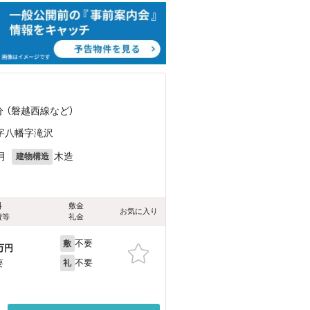
分 （磐越西線
など
）
字八幡字滝沢
月
木造
建物構造
料
敷金
お気に入り
費等
礼金
不要
敷
万円
不要
要
礼