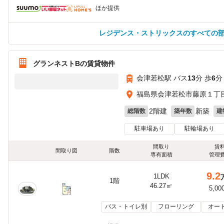
ほか提供
レジデンス・ストリックスのすべての
グランネストBの賃貸物件
会津若松駅 バス
13
分 歩
6
分
福島県会津若松市藤原１丁目1
2階建
新築
総階数
築年数
建
駐車場あり
駐輪場あり
間取り
賃
間取り図
階数
専有面積
管理
9.2
1LDK
1階
46.27㎡
5,00
バス・トイレ別
フローリング
オー