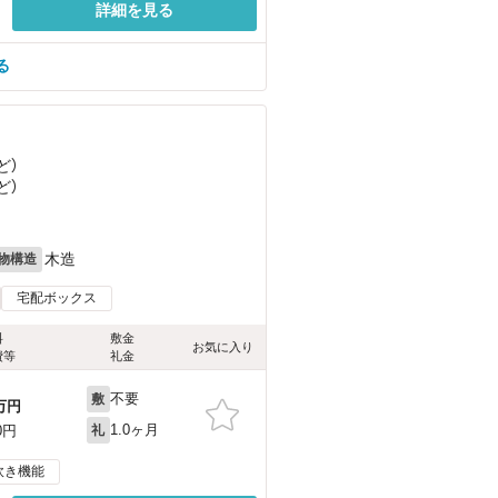
詳細を見る
る
ど
）
ど
）
木造
物構造
宅配ボックス
料
敷金
お気に入り
費等
礼金
不要
敷
万円
1.0ヶ月
0円
礼
炊き機能