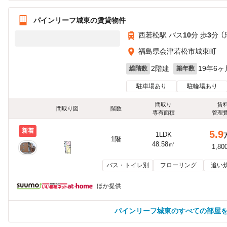
パインリーフ城東の賃貸物件
西若松駅 バス
10
分 歩
3
分 
福島県会津若松市城東町
2階建
19年6ヶ
総階数
築年数
駐車場あり
駐輪場あり
間取り
賃
間取り図
階数
専有面積
管理
新着
5.9
1LDK
1階
48.58㎡
1,80
バス・トイレ別
フローリング
追い
ほか提供
パインリーフ城東のすべての部屋