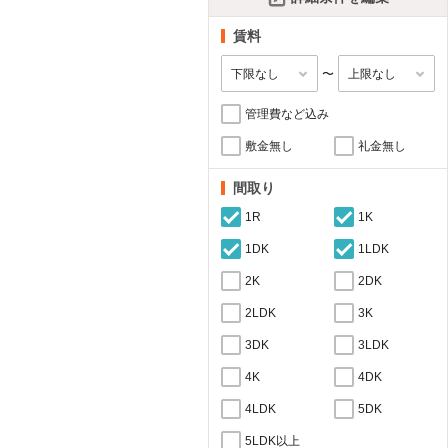
賃料
〜
管理費など込み
敷金無し
礼金無し
間取り
1R
1K
1DK
1LDK
2K
2DK
2LDK
3K
3DK
3LDK
4K
4DK
4LDK
5DK
5LDK以上