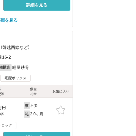
詳細を見る
部屋を見る
 （磐越西線
など
）
6-2
軽量鉄骨
物構造
宅配ボックス
料
敷金
お気に入り
費等
礼金
不要
敷
万円
2.0ヶ月
0円
礼
トロック