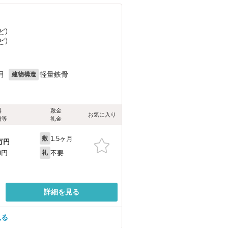
ど
）
ど
）
月
軽量鉄骨
建物構造
料
敷金
お気に入り
費等
礼金
1.5ヶ月
敷
万円
不要
0円
礼
詳細を見る
見る