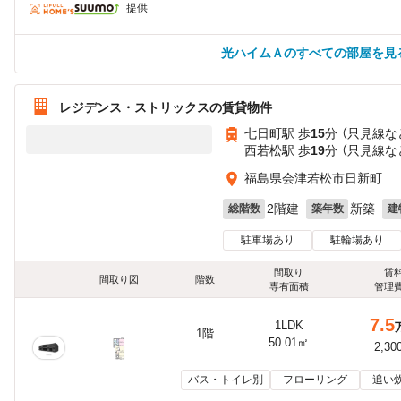
提供
光ハイムＡのすべての部屋を見
レジデンス・ストリックスの賃貸物件
七日町駅 歩
15
分 （只見線
な
西若松駅 歩
19
分 （只見線
な
福島県会津若松市日新町
2階建
新築
総階数
築年数
建
駐車場あり
駐輪場あり
間取り
賃
間取り図
階数
専有面積
管理
7.5
1LDK
1階
50.01㎡
2,30
バス・トイレ別
フローリング
追い