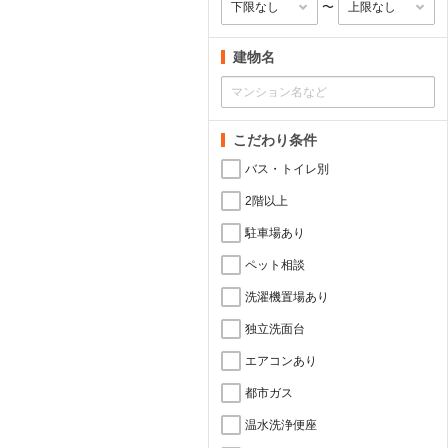
〜
建物名
こだわり条件
バス・トイレ別
2階以上
駐車場あり
ペット相談
洗濯機置場あり
独立洗面台
エアコンあり
都市ガス
温水洗浄便座