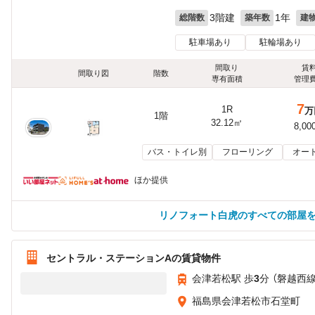
3階建
1年
総階数
築年数
建
駐車場あり
駐輪場あり
間取り
賃
間取り図
階数
専有面積
管理
7
1R
万
1階
32.12㎡
8,00
バス・トイレ別
フローリング
オー
ほか提供
リノフォート白虎のすべての部屋
セントラル・ステーションAの賃貸物件
会津若松駅 歩
3
分 （磐越西
福島県会津若松市石堂町