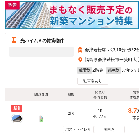
光ハイムＡの賃貸物件
会津若松駅 バス
10
分 歩
22
福島県会津若松市一箕町大
2階建
37年5ヶ
総階数
築年数
駐車場あり
間取り
賃
間取り図
階数
専有面積
管理
新着
3.7
1K
2階
40.72㎡
不
バス・トイレ別
南向き