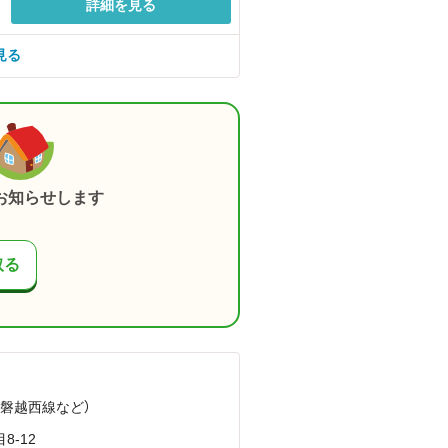
詳細を見る
見る
お知らせします
取る
（磐越西線
など
）
-12