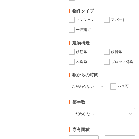
物件タイプ
マンション
アパート
一戸建て
建物構造
鉄筋系
鉄骨系
木造系
ブロック構造
駅からの時間
バス可
築年数
専有面積