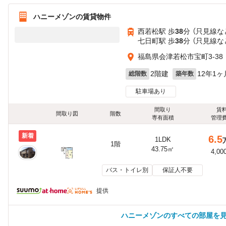
ハニーメゾンの賃貸物件
西若松駅 歩
38
分 （只見線
な
七日町駅 歩
38
分 （只見線
な
福島県会津若松市宝町3-38
2階建
12年1ヶ
総階数
築年数
駐車場あり
間取り
賃
間取り図
階数
専有面積
管理
新着
6.5
1LDK
1階
43.75㎡
4,00
バス・トイレ別
保証人不要
提供
ハニーメゾンのすべての部屋を