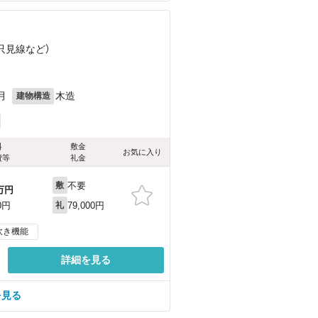
（只見線
など
）
月
木造
建物構造
料
敷金
お気に入り
費等
礼金
不要
敷
万円
79,000円
0円
礼
炊き機能
詳細を見る
を見る