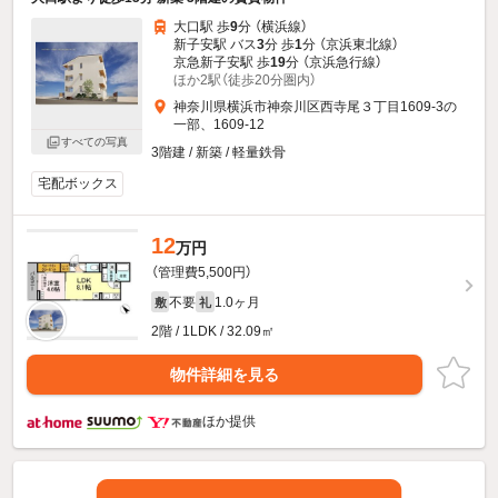
大口駅 歩
9
分 （横浜線）
新子安駅 バス
3
分 歩
1
分 （京浜東北線）
京急新子安駅 歩
19
分 （京浜急行線）
ほか2駅（徒歩20分圏内）
神奈川県横浜市神奈川区西寺尾３丁目1609-3の
一部、1609-12
すべての写真
3階建 / 新築 / 軽量鉄骨
宅配ボックス
12
万円
（管理費5,500円）
不要
1.0ヶ月
敷
礼
2階 / 1LDK / 32.09㎡
物件詳細を見る
ほか提供