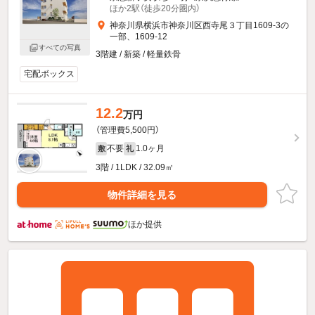
ほか2駅（徒歩20分圏内）
神奈川県横浜市神奈川区西寺尾３丁目1609-3の
一部、1609-12
すべての写真
3階建 / 新築 / 軽量鉄骨
宅配ボックス
12.2
万円
（管理費5,500円）
不要
1.0ヶ月
敷
礼
3階 / 1LDK / 32.09㎡
物件詳細を見る
ほか提供