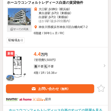
ホーユウコンフォルトレディース白楽の賃貸物件
大口駅 歩
19
分 （横浜線）
東白楽駅 歩
7
分 （東横線）
白楽駅 歩
7
分 （東横線）
ほか1駅（徒歩20分圏内）
神奈川県横浜市神奈川区白幡向町7-2
すべての写真
6階建 / 38年1ヶ月 / RC
駐輪場あり
4.4
新着
万円
（管理費5,500円）
不要
不要
敷
礼
4階 / 1R / 16.38㎡
お問い合わせ
（無料）
提供
ホーユウコンフォルトレディース白楽のすべての部屋を見る