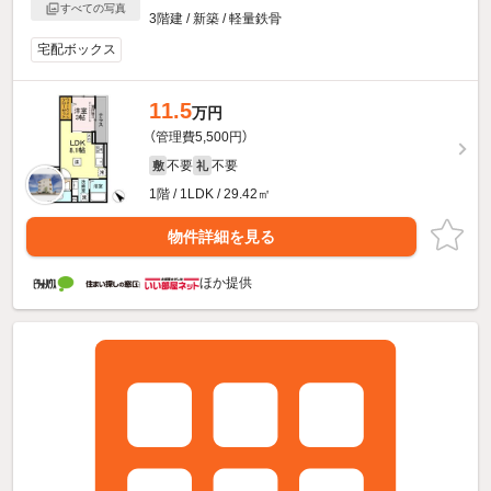
すべての写真
3階建 / 新築 / 軽量鉄骨
宅配ボックス
11.5
万円
（管理費5,500円）
不要
不要
敷
礼
1階 / 1LDK / 29.42㎡
物件詳細を見る
ほか提供