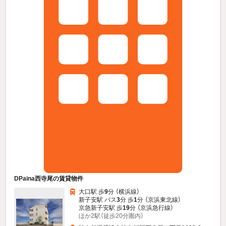
DPaina西寺尾の賃貸物件
大口駅 歩
9
分 （横浜線）
新子安駅 バス
3
分 歩
1
分 （京浜東北線）
京急新子安駅 歩
19
分 （京浜急行線）
ほか2駅（徒歩20分圏内）