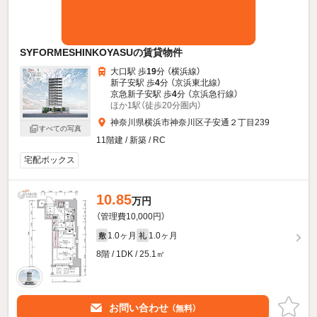
SYFORMESHINKOYASUの賃貸物件
大口駅 歩
19
分 （横浜線）
新子安駅 歩
4
分 （京浜東北線）
京急新子安駅 歩
4
分 （京浜急行線）
ほか1駅（徒歩20分圏内）
神奈川県横浜市神奈川区子安通２丁目239
すべての写真
11階建 / 新築 / RC
宅配ボックス
10.85
万円
（管理費10,000円）
1.0ヶ月
1.0ヶ月
敷
礼
8階 / 1DK / 25.1㎡
お問い合わせ
（無料）