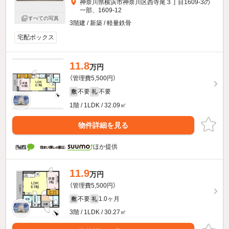
神奈川県横浜市神奈川区西寺尾３丁目1609-3の
一部、1609-12
すべての写真
3階建 / 新築 / 軽量鉄骨
宅配ボックス
11.8
万円
（管理費5,500円）
不要
不要
敷
礼
1階 / 1LDK / 32.09㎡
物件詳細を見る
ほか提供
11.9
万円
（管理費5,500円）
不要
1.0ヶ月
敷
礼
3階 / 1LDK / 30.27㎡