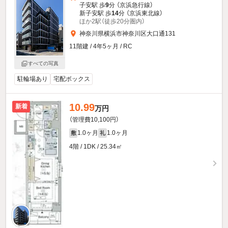
子安駅 歩
9
分 （京浜急行線）
新子安駅 歩
14
分 （京浜東北線）
ほか2駅（徒歩20分圏内）
神奈川県横浜市神奈川区大口通131
11階建 / 4年5ヶ月 / RC
すべての写真
駐輪場あり
宅配ボックス
10.99
新着
万円
（管理費10,100円）
1.0ヶ月
1.0ヶ月
敷
礼
4階 / 1DK / 25.34㎡