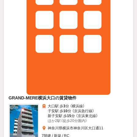
GRAND‐MERE横浜大口の賃貸物件
大口駅 歩
3
分 （横浜線）
子安駅 歩
10
分 （京浜急行線）
新子安駅 歩
15
分 （京浜東北線）
ほか2駅（徒歩20分圏内）
神奈川県横浜市神奈川区大口通11
7階建 / 新築 / RC