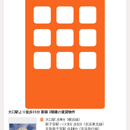
大口駅より徒歩15分 新築 3階建の賃貸物件
大口駅 歩
9
分 （横浜線）
新子安駅 バス
3
分 歩
1
分 （京浜東北線）
京急新子安駅 歩
19
分 （京浜急行線）