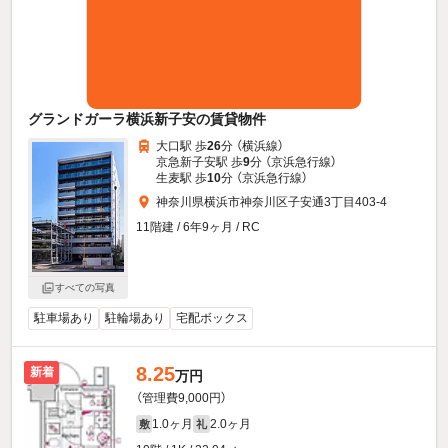
グランドガーラ横浜新子安の賃貸物件
大口駅 歩
26
分 （横浜線）
京急新子安駅 歩
9
分 （京浜急行線）
生麦駅 歩
10
分 （京浜急行線）
神奈川県横浜市神奈川区子安通3丁目403-4
11階建 / 6年9ヶ月 / RC
すべての写真
駐車場あり
駐輪場あり
宅配ボックス
8.25
新着
万円
（管理費9,000円）
1.0ヶ月
2.0ヶ月
敷
礼