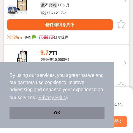
不要
1.0ヶ月
敷
礼
7階 / 1K / 21.7㎡
物件詳細を見る
ほか提供
9.7
万円
（管理費10,000円）
不要
1.0ヶ月
敷
礼
By using our services, you agree that we and
6階 / 1K / 23.3㎡
our
partners
use cookies to improve
物件詳細を見る
advertising and enhance your experience on
アプリに切り替えて、サクサクお部屋探し
our services.
Privacy Policy
ほか提供
会員登録なしですぐ使える。マップ検索やお気に入り保存など、
アプリ限定の便利な機能が使えます！
OK
9.8
万円
Web版で続行
アプリを開く
（管理費10,000円）
駅・沿線を変更
絞り込み条件を変更
不要
1.0ヶ月
敷
礼