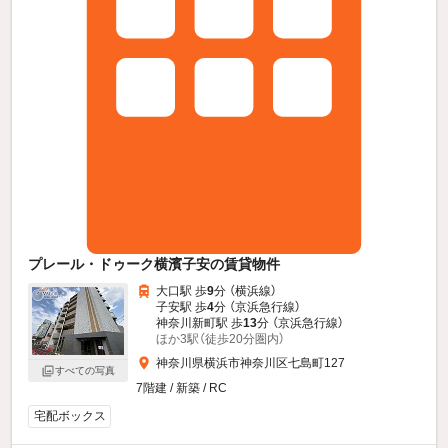
プレール・ドゥーク横濱子安の賃貸物件
大口駅 歩
9
分 （横浜線）
子安駅 歩
4
分 （京浜急行線）
神奈川新町駅 歩
13
分 （京浜急行線）
ほか3駅（徒歩20分圏内）
神奈川県横浜市神奈川区七島町127
すべての写真
7階建 / 新築 / RC
宅配ボックス