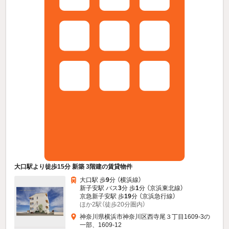
大口駅より徒歩15分 新築 3階建の賃貸物件
大口駅 歩
9
分 （横浜線）
新子安駅 バス
3
分 歩
1
分 （京浜東北線）
京急新子安駅 歩
19
分 （京浜急行線）
ほか2駅（徒歩20分圏内）
神奈川県横浜市神奈川区西寺尾３丁目1609-3の
一部、1609-12