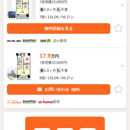
（管理費15,000円）
1.0ヶ月
不要
敷
礼
7階 / 1SLDK / 56.27㎡
物件詳細を見る
ほか提供
17.9
万円
（管理費15,000円）
1.0ヶ月
不要
敷
礼
8階 / 1SLDK / 56.27㎡
お問い合わせ
（無料）
提供