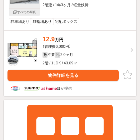
2階建 / 1年3ヶ月 / 軽量鉄骨
すべての写真
駐車場あり
駐輪場あり
宅配ボックス
12.9
万円
（管理費6,000円）
不要
2.0ヶ月
敷
礼
2階 / 1LDK / 43.09㎡
物件詳細を見る
ほか提供