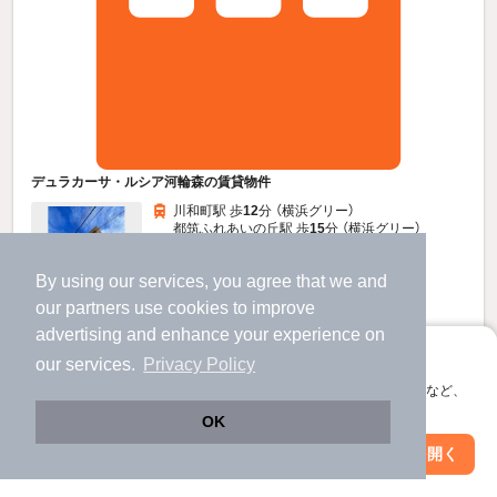
デュラカーサ・ルシア河輪森の賃貸物件
川和町駅 歩
12
分 （横浜グリー）
都筑ふれあいの丘駅 歩
15
分 （横浜グリー）
市が尾駅 歩
29
分 （田園都市線）
神奈川県横浜市都筑区川和町
By using our services, you agree that we and
2階建 / 7年6ヶ月 / 木造
our
partners
use cookies to improve
すべての写真
advertising and enhance your experience on
アプリに切り替えて、サクサクお部屋探し
our services.
Privacy Policy
9.8
万円
会員登録なしですぐ使える。マップ検索やお気に入り保存など、
アプリ限定の便利な機能が使えます！
（管理費3,000円）
OK
不要
1.0ヶ月
敷
礼
Web版で続行
アプリを開く
市区町村を変更
絞り込み条件を変更
1階 / 1LDK / 37.67㎡