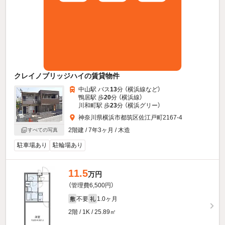
クレイノブリッジハイの賃貸物件
中山駅 バス
13
分 （横浜線
など
）
鴨居駅 歩
20
分 （横浜線）
川和町駅 歩
23
分 （横浜グリー）
神奈川県横浜市都筑区佐江戸町2167-4
2階建 / 7年3ヶ月 / 木造
すべての写真
駐車場あり
駐輪場あり
11.5
万円
（管理費6,500円）
不要
1.0ヶ月
敷
礼
2階 / 1K / 25.89㎡