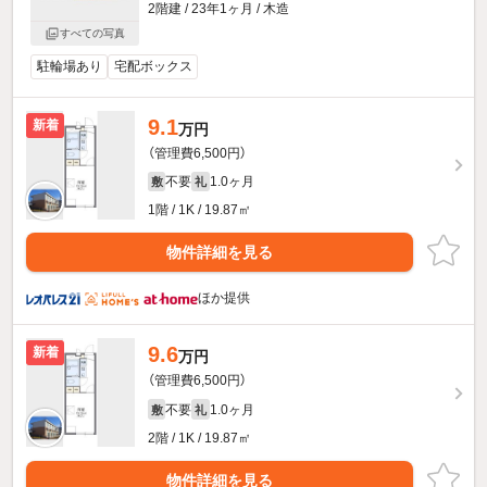
2階建 / 23年1ヶ月 / 木造
すべての写真
駐輪場あり
宅配ボックス
9.1
新着
万円
（管理費6,500円）
不要
1.0ヶ月
敷
礼
1階 / 1K / 19.87㎡
物件詳細を見る
ほか提供
9.6
新着
万円
（管理費6,500円）
不要
1.0ヶ月
敷
礼
2階 / 1K / 19.87㎡
物件詳細を見る