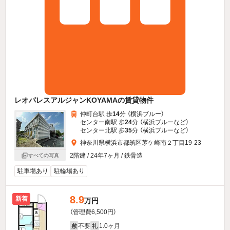
レオパレスアルジャンKOYAMAの賃貸物件
仲町台駅 歩
14
分 （横浜ブルー）
センター南駅 歩
24
分 （横浜ブルー
など
）
センター北駅 歩
35
分 （横浜ブルー
など
）
神奈川県横浜市都筑区茅ケ崎南２丁目19-23
2階建 / 24年7ヶ月 / 鉄骨造
すべての写真
駐車場あり
駐輪場あり
8.9
新着
万円
（管理費6,500円）
不要
1.0ヶ月
敷
礼