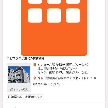
ラピスラズリ港北の賃貸物件
センター北駅 歩
12
分 （横浜ブルー
など
）
北山田駅 歩
20
分 （横浜グリー）
センター南駅 歩
23
分 （横浜ブルー
など
）
神奈川県横浜市都筑区牛久保東２丁目８-１６
4階建 / 1年10ヶ月 / RC
すべての写真
駐輪場あり
宅配ボックス