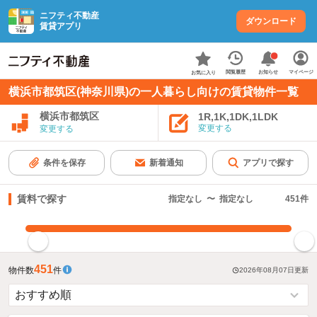
ニフティ不動産
ダウンロード
賃貸アプリ
お知らせ
閲覧履歴
マイページ
お気に入り
横浜市都筑区(神奈川県)の一人暮らし向けの賃貸物件一覧
横浜市都筑区
1R,1K,1DK,1LDK
変更する
変更する
条件を保存
新着通知
アプリで探す
賃料で探す
指定なし
〜
指定なし
451
件
指定した賃料で絞り込む
451
物件数
件
2026年08月07日
更新