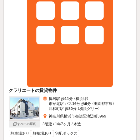
クラリエートの賃貸物件
鴨居駅 歩
11
分 （横浜線）
市が尾駅 バス
16
分 歩
6
分 （田園都市線）
川和町駅 歩
30
分 （横浜グリー）
神奈川県横浜市都筑区池辺町3969
3階建 / 1年7ヶ月 / 木造
すべての写真
駐車場あり
駐輪場あり
宅配ボックス