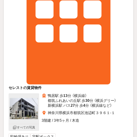
セレストの賃貸物件
鴨居駅 歩
13
分 （横浜線）
都筑ふれあいの丘駅 歩
30
分 （横浜グリー）
新横浜駅 バス
27
分 歩
4
分 （横浜線
など
）
神奈川県横浜市都筑区池辺町３９６１-１
3階建 / 3年5ヶ月 / 木造
すべての写真
駐輪場あり
宅配ボックス