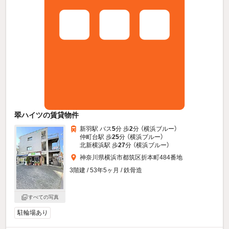
翠ハイツの賃貸物件
新羽駅 バス
5
分 歩
2
分 （横浜ブルー）
仲町台駅 歩
25
分 （横浜ブルー）
北新横浜駅 歩
27
分 （横浜ブルー）
神奈川県横浜市都筑区折本町484番地
3階建 / 53年5ヶ月 / 鉄骨造
すべての写真
駐輪場あり