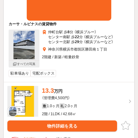
カーサ・ルピナスの賃貸物件
仲町台駅 歩
8
分 （横浜ブルー）
センター南駅 歩
22
分 （横浜ブルー
など
）
センター北駅 歩
29
分 （横浜ブルー
など
）
神奈川県横浜市都筑区勝田南１丁目
2階建 / 新築 / 軽量鉄骨
すべての写真
駐車場あり
宅配ボックス
13.3
万円
（管理費4,500円）
1.0ヶ月
2.0ヶ月
敷
礼
2階 / 1LDK / 42.68㎡
物件詳細を見る