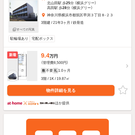
北山田駅 歩
25
分 （横浜グリー）
高田駅 歩
28
分 （横浜グリー）
神奈川県横浜市都筑区早渕３丁目８-２３
3階建 / 21年3ヶ月 / 鉄骨造
すべての写真
駐輪場あり
宅配ボックス
9.4
新着
万円
（管理費8,500円）
不要
1.0ヶ月
敷
礼
3階 / 1K / 19.87㎡
物件詳細を見る
ほか提供