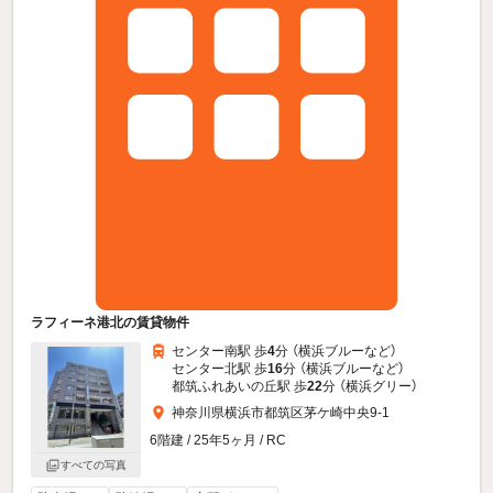
ラフィーネ港北の賃貸物件
センター南駅 歩
4
分 （横浜ブルー
など
）
センター北駅 歩
16
分 （横浜ブルー
など
）
都筑ふれあいの丘駅 歩
22
分 （横浜グリー）
神奈川県横浜市都筑区茅ケ崎中央9-1
6階建 / 25年5ヶ月 / RC
すべての写真