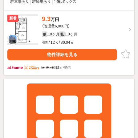
駐車場あり
駐輪場あり
宅配ボックス
9.3
新着
万円
（管理費6,000円）
1.0ヶ月
1.0ヶ月
敷
礼
4階 / 1DK / 30.04㎡
物件詳細を見る
ほか提供