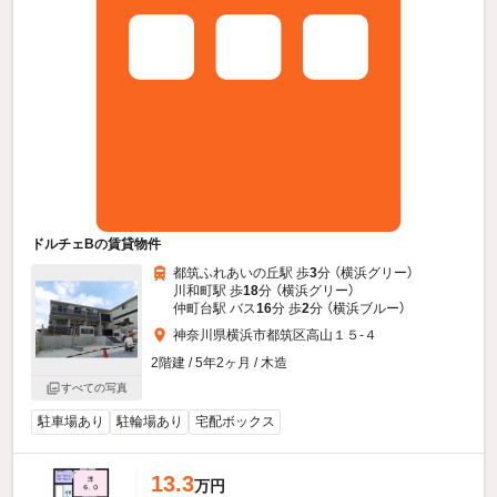
ドルチェBの賃貸物件
都筑ふれあいの丘駅 歩
3
分 （横浜グリー）
川和町駅 歩
18
分 （横浜グリー）
仲町台駅 バス
16
分 歩
2
分 （横浜ブルー）
神奈川県横浜市都筑区高山１５-４
2階建 / 5年2ヶ月 / 木造
すべての写真
駐車場あり
駐輪場あり
宅配ボックス
13.3
万円