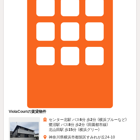
ViolaCourtの賃貸物件
センター北駅 バス
6
分 歩
2
分 （横浜ブルー
など
）
鷺沼駅 バス
8
分 歩
2
分 （田園都市線）
北山田駅 歩
15
分 （横浜グリー）
神奈川県横浜市都筑区すみれが丘24-10