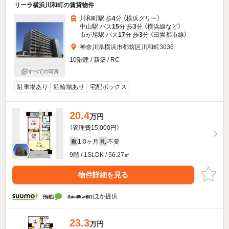
リーラ横浜川和町の賃貸物件
川和町駅 歩
4
分 （横浜グリー）
中山駅 バス
15
分 歩
3
分 （横浜線
など
）
市が尾駅 バス
17
分 歩
3
分 （田園都市線）
神奈川県横浜市都筑区川和町3036
10階建 / 新築 / RC
すべての写真
駐車場あり
駐輪場あり
宅配ボックス
20.4
万円
（管理費15,000円）
1.0ヶ月
不要
敷
礼
9階 / 1SLDK / 56.27㎡
物件詳細を見る
ほか提供
23.3
万円