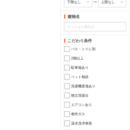
〜
建物名
こだわり条件
バス・トイレ別
2階以上
駐車場あり
ペット相談
洗濯機置場あり
独立洗面台
エアコンあり
都市ガス
温水洗浄便座