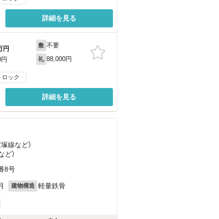
詳細を見る
不要
敷
万円
88,000円
0円
礼
トロック
詳細を見る
宝塚線
など
）
など
）
番8号
月
軽量鉄骨
建物構造