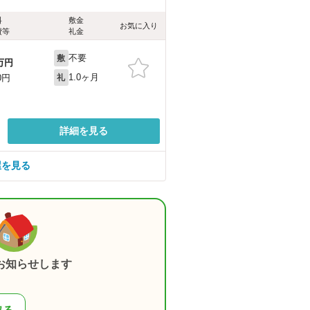
料
敷金
お気に入り
費等
礼金
不要
敷
万円
1.0ヶ月
0円
礼
詳細を見る
屋を見る
お知らせします