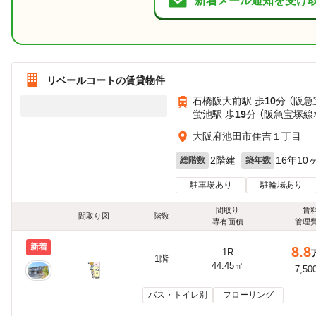
新着メール通知を受け
リベールコートの賃貸物件
石橋阪大前駅 歩
10
分 （阪
蛍池駅 歩
19
分 （阪急宝塚線
大阪府池田市住吉１丁目
2階建
16年10
総階数
築年数
駐車場あり
駐輪場あり
間取り
賃
間取り図
階数
専有面積
管理
新着
8.8
1R
1階
44.45㎡
7,50
バス・トイレ別
フローリング