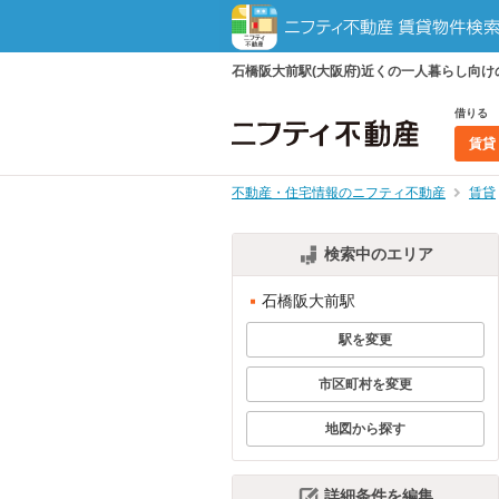
石橋阪大前駅(大阪府)近くの一人暮らし向
借りる
賃貸
不動産・住宅情報のニフティ不動産
賃貸
検索中のエリア
石橋阪大前駅
駅を変更
市区町村を変更
地図から探す
詳細条件を編集