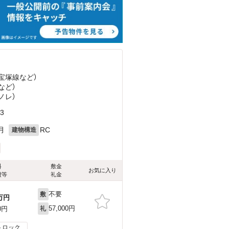
急宝塚線
など
）
など
）
ノレ）
3
月
RC
建物構造
料
敷金
お気に入り
費等
礼金
不要
敷
万円
57,000円
0円
礼
トロック