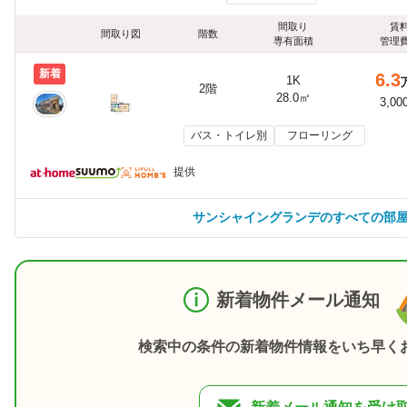
間取り
賃
間取り図
階数
専有面積
管理
新着
6.3
1K
2階
28.0㎡
3,00
バス・トイレ別
フローリング
提供
サンシャイングランデのすべての部
新着物件メール通知
検索中の条件の新着物件情報をいち早く