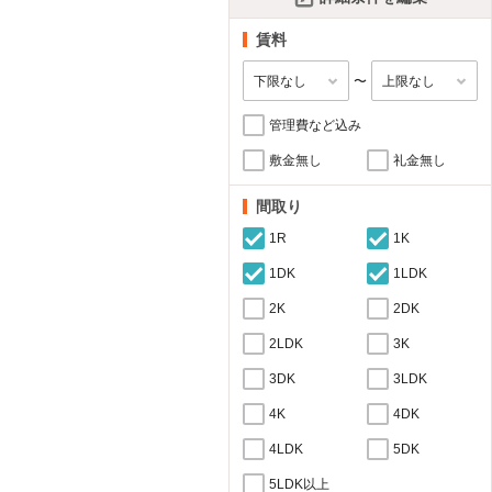
賃料
〜
管理費など込み
敷金無し
礼金無し
間取り
1R
1K
1DK
1LDK
2K
2DK
2LDK
3K
3DK
3LDK
4K
4DK
4LDK
5DK
5LDK以上