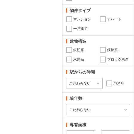
物件タイプ
マンション
アパート
一戸建て
建物構造
鉄筋系
鉄骨系
木造系
ブロック構造
駅からの時間
バス可
築年数
専有面積