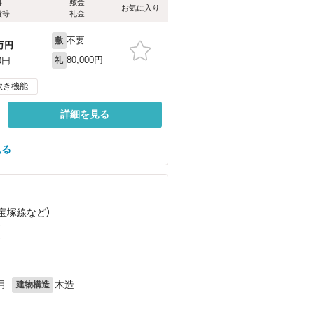
料
敷金
お気に入り
費等
礼金
不要
敷
万円
80,000円
0円
礼
炊き機能
詳細を見る
見る
急宝塚線
など
）
）
）
月
木造
建物構造