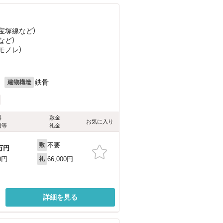
急宝塚線
など
）
など
）
モノレ）
月
鉄骨
建物構造
料
敷金
お気に入り
費等
礼金
不要
敷
万円
66,000円
0円
礼
詳細を見る