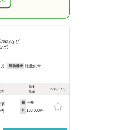
取る
急宝塚線
など
）
など
）
ヶ月
軽量鉄骨
建物構造
料
敷金
お気に入り
費等
礼金
不要
敷
万円
130,000円
0円
礼