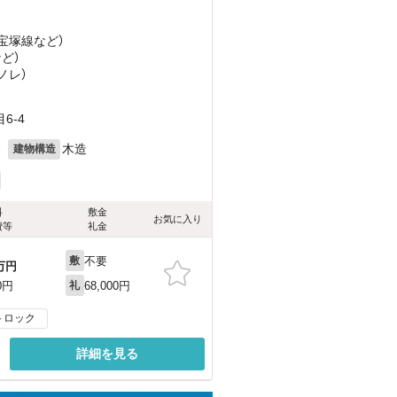
急宝塚線
など
）
など
）
ノレ）
6-4
月
木造
建物構造
料
敷金
お気に入り
費等
礼金
不要
敷
万円
68,000円
0円
礼
トロック
詳細を見る