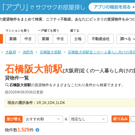
けの賃貸物件をまとめて検索、ニフティ不動産。あなたにピッタリの賃貸物件をみつ
マンションを買う
一戸建てを買う
建てる
新築
中古
新築
中古
土地
不動産会社
調べる
大阪府
池田市
石橋阪大前駅
石橋阪大前駅近くの一人暮らし向けの賃
石橋阪大前駅
(大阪府)近くの一人暮らし向けの
貸物件一覧
石橋阪大前駅
の賃貸物件をさまざまなこだわり条件から検索できます。
2026年08月06日
更新
現在の選択条件：
1R,1K,1DK,1LDK
絞り込み
並び替え
＆
1,529
物件数
件