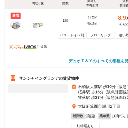
間取り
賃
間取り図
階数
専有面積
管理
新着
8.9
1LDK
1階
46.3㎡
6,50
バス・トイレ別
フローリング
追い
提供
デュオＴ＆Ｙのすべての部屋を
サンシャイングランデの賃貸物件
石橋阪大前駅 歩
10
分 （阪
桜井駅 歩
15
分 （阪急箕面線
牧落駅 歩
27
分 （阪急箕面線
大阪府箕面市瀬川2丁目
2階建
16年5ヶ
総階数
築年数
駐輪場あり