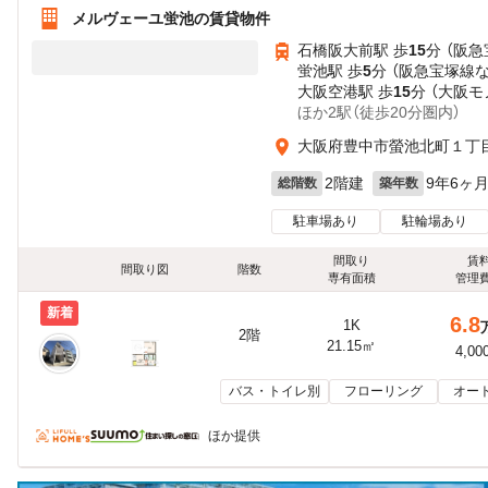
メルヴェーユ蛍池の賃貸物件
石橋阪大前駅 歩
15
分 （阪
蛍池駅 歩
5
分 （阪急宝塚線
大阪空港駅 歩
15
分 （大阪モ
ほか2駅（徒歩20分圏内）
大阪府豊中市螢池北町１丁目
2階建
9年6ヶ
総階数
築年数
駐車場あり
駐輪場あり
間取り
賃
間取り図
階数
専有面積
管理
新着
6.8
1K
2階
21.15㎡
4,00
バス・トイレ別
フローリング
オー
ほか提供