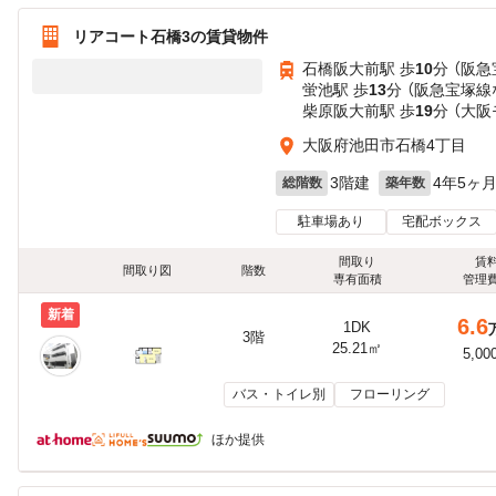
リアコート石橋3の賃貸物件
石橋阪大前駅 歩
10
分 （阪
蛍池駅 歩
13
分 （阪急宝塚線
柴原阪大前駅 歩
19
分 （大阪
大阪府池田市石橋4丁目
3階建
4年5ヶ
総階数
築年数
駐車場あり
宅配ボックス
間取り
賃
間取り図
階数
専有面積
管理
新着
6.6
1DK
3階
25.21㎡
5,00
バス・トイレ別
フローリング
ほか提供