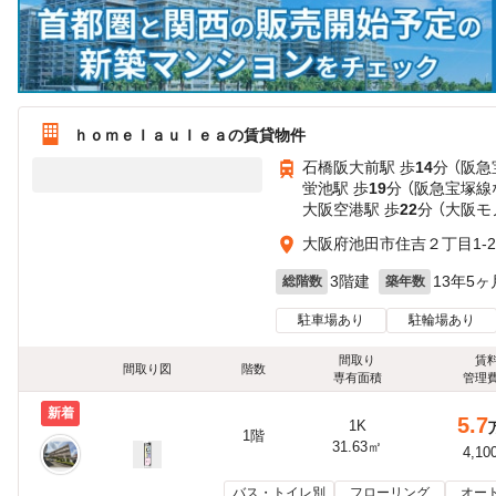
ｈｏｍｅＩａｕＩｅａの賃貸物件
石橋阪大前駅 歩
14
分 （阪
蛍池駅 歩
19
分 （阪急宝塚線
大阪空港駅 歩
22
分 （大阪モ
大阪府池田市住吉２丁目1-2
3階建
13年5ヶ
総階数
築年数
駐車場あり
駐輪場あり
間取り
賃
間取り図
階数
専有面積
管理
新着
5.7
1K
1階
31.63㎡
4,10
バス・トイレ別
フローリング
オー