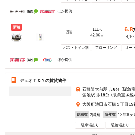
ほか提供
新着
6.8
1LDK
2階
42.06㎡
4,10
バス・トイレ別
フローリング
オー
ほか提供
デュオＴ＆Ｙの賃貸物件
石橋阪大前駅 歩
6
分 （阪急
蛍池駅 歩
18
分 （阪急宝塚線
大阪府池田市石橋１丁目19
2階建
13年8ヶ
総階数
築年数
駐車場あり
駐輪場あり