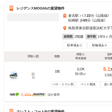
レジデンスMOGIIAの賃貸物件
倉吉駅 バス
22
分 （山陰線）
松崎駅 歩
65
分 （山陰線）
鳥取県東伯郡湯梨浜町大字
2階建
1年5ヶ
総階数
築年数
駐車場あり
駐輪場あり
間取り
賃
間取り図
階数
専有面積
管理
5.1
1LDK
1階
50.05㎡
3,50
バス・トイレ別
ペット相談
追い
ほか提供
クレスト・コートBの賃貸物件