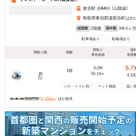
倉吉駅 歩
64
分 （山陰線）
鳥取県東伯郡湯梨浜町はわ
2階建
3年3ヶ
総階数
築年数
駐車場あり
駐輪場あり
間取り
賃
間取り図
階数
専有面積
管理
5.7
1LDK
1階
50.14㎡
4,10
バス・トイレ別
ペット相談
追い
ほか提供