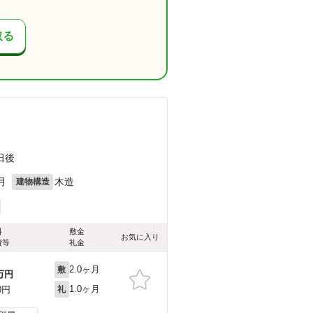
取る
田後
月
木造
建物構造
料
敷金
お気に入り
費等
礼金
2.0ヶ月
敷
万円
1.0ヶ月
0円
礼