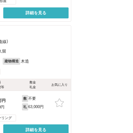
部屋
詳細を見る
陰線）
久留
月
木造
建物構造
料
敷金
お気に入り
費等
礼金
不要
敷
万円
63,000円
0円
礼
ーリング
詳細を見る