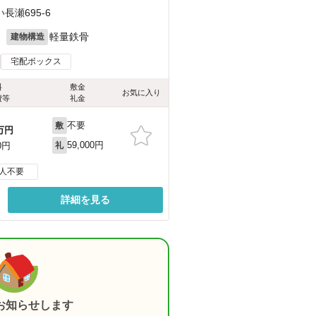
瀬695-6
月
軽量鉄骨
建物構造
宅配ボックス
料
敷金
お気に入り
費等
礼金
不要
敷
万円
59,000円
0円
礼
人不要
詳細を見る
お知らせします