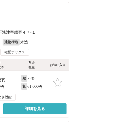
下浅津字船寄４７-１
月
木造
建物構造
宅配ボックス
料
敷金
お気に入り
費等
礼金
不要
敷
万円
61,000円
0円
礼
炊き機能
詳細を見る