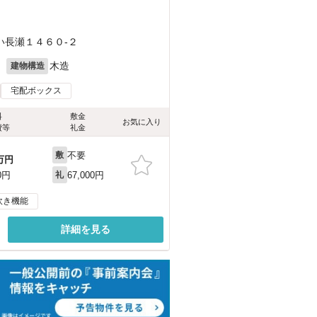
い長瀬１４６０-２
月
木造
建物構造
宅配ボックス
料
敷金
お気に入り
費等
礼金
不要
敷
万円
67,000円
0円
礼
炊き機能
詳細を見る