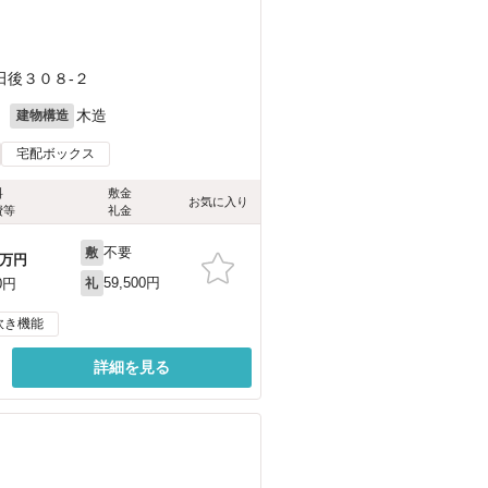
田後３０８-２
月
木造
建物構造
宅配ボックス
料
敷金
お気に入り
費等
礼金
不要
敷
万円
59,500円
0円
礼
炊き機能
詳細を見る