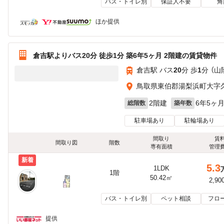
バス・トイレ別
保証人不要
角
ほか提供
倉吉駅よりバス20分 徒歩1分 築6年5ヶ月 2階建の賃貸物件
倉吉駅 バス
20
分 歩
1
分 （山
鳥取県東伯郡湯梨浜町大字
2階建
6年5ヶ
総階数
築年数
駐車場あり
駐輪場あり
間取り
賃
間取り図
階数
専有面積
管理
新着
5.3
1LDK
1階
50.42㎡
2,90
バス・トイレ別
ペット相談
フロ
提供