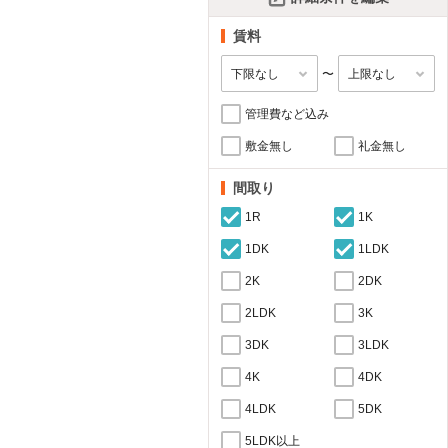
賃料
〜
管理費など込み
敷金無し
礼金無し
間取り
1R
1K
1DK
1LDK
2K
2DK
2LDK
3K
3DK
3LDK
4K
4DK
4LDK
5DK
5LDK以上