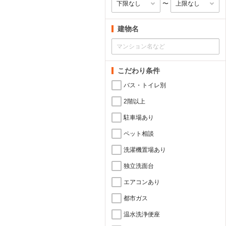
〜
建物名
こだわり条件
バス・トイレ別
2階以上
駐車場あり
ペット相談
洗濯機置場あり
独立洗面台
エアコンあり
都市ガス
温水洗浄便座