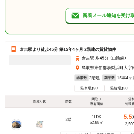
新着メール通知を受け
倉吉駅より徒歩45分 築15年4ヶ月 2階建の賃貸物件
倉吉駅 歩
45
分 （山陰線）
鳥取県東伯郡湯梨浜町大字
2階建
15年4ヶ
総階数
築年数
駐車場あり
駐輪場あり
間取り
賃
間取り図
階数
専有面積
管理
5.5
1LDK
2階
52.99㎡
2,50