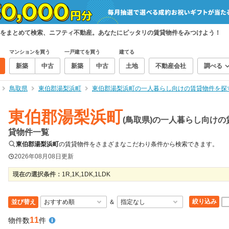
をまとめて検索、ニフティ不動産。あなたにピッタリの賃貸物件をみつけよう！
マンションを買う
一戸建てを買う
建てる
新築
中古
新築
中古
土地
不動産会社
調べる
鳥取県
東伯郡湯梨浜町
東伯郡湯梨浜町の一人暮らし向けの賃貸物件を探
東伯郡湯梨浜町
(鳥取県)の一人暮らし向けの
貸物件一覧
東伯郡湯梨浜町
の賃貸物件をさまざまなこだわり条件から検索できます。
2026年08月08日
更新
現在の選択条件：
1R,1K,1DK,1LDK
絞り込み
並び替え
＆
11
物件数
件