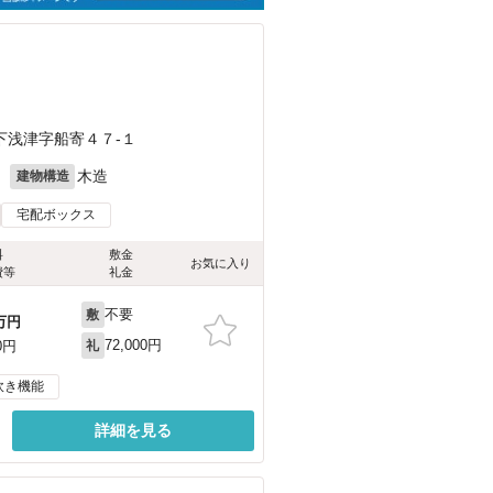
下浅津字船寄４７-１
月
木造
建物構造
宅配ボックス
料
敷金
お気に入り
費等
礼金
不要
敷
万円
72,000円
0円
礼
炊き機能
詳細を見る