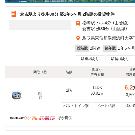
倉吉駅より徒歩80分 築1年5ヶ月 2階建の賃貸物件
松崎駅 バス
4
分 （山陰線）
倉吉駅 歩
80
分 （山陰線）
鳥取県東伯郡湯梨浜町大字
2階建
1年5ヶ
総階数
築年数
駐車場あり
駐輪場あり
間取り
賃
間取り図
階数
専有面積
管理
6.2
1LDK
1階
50.01㎡
3,50
バス・トイレ別
ペット相談
追い
ほか提供