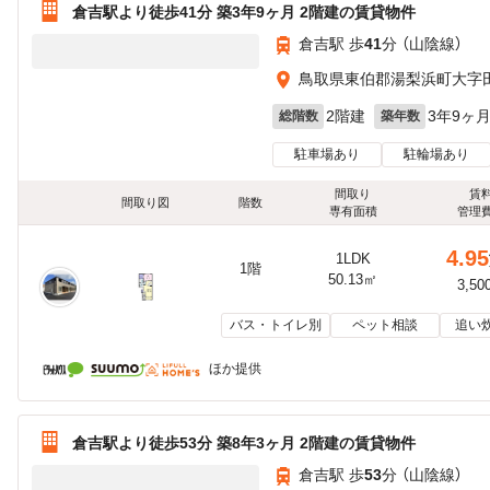
倉吉駅より徒歩41分 築3年9ヶ月 2階建の賃貸物件
倉吉駅 歩
41
分 （山陰線）
鳥取県東伯郡湯梨浜町大字
2階建
3年9ヶ
総階数
築年数
駐車場あり
駐輪場あり
間取り
賃
間取り図
階数
専有面積
管理
4.95
1LDK
1階
50.13㎡
3,50
バス・トイレ別
ペット相談
追い
ほか提供
倉吉駅より徒歩53分 築8年3ヶ月 2階建の賃貸物件
倉吉駅 歩
53
分 （山陰線）