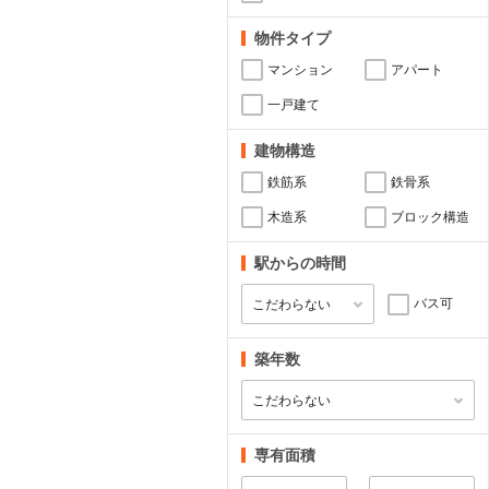
物件タイプ
マンション
アパート
一戸建て
建物構造
鉄筋系
鉄骨系
木造系
ブロック構造
駅からの時間
バス可
築年数
専有面積