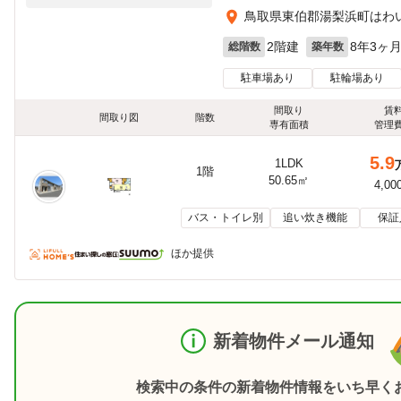
鳥取県東伯郡湯梨浜町はわい長
2階建
8年3ヶ
総階数
築年数
駐車場あり
駐輪場あり
間取り
賃
間取り図
階数
専有面積
管理
5.9
1LDK
1階
50.65㎡
4,00
バス・トイレ別
追い炊き機能
保証
ほか提供
新着物件メール通知
検索中の条件の新着物件情報をいち早く