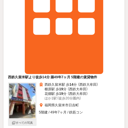
西鉄久留米駅より徒歩14分 築49年7ヶ月 5階建の賃貸物件
西鉄久留米駅 歩
14
分 （西鉄大牟田）
櫛原駅 歩
19
分 （西鉄大牟田）
花畑駅 歩
19
分 （西鉄大牟田）
ほか1駅（徒歩20分圏内）
福岡県久留米市日吉町
5階建 / 49年7ヶ月 / 鉄筋コン
すべての写真