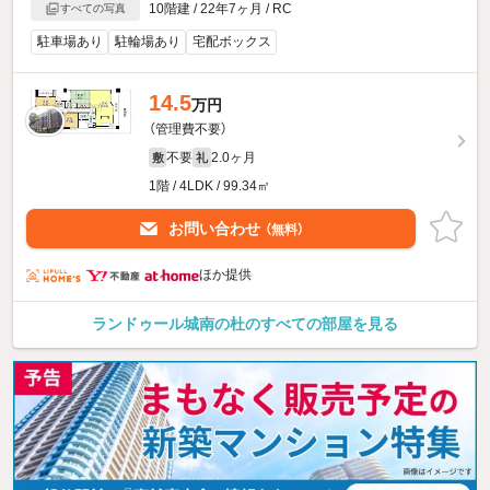
10階建 / 22年7ヶ月 / RC
すべての写真
駐車場あり
駐輪場あり
宅配ボックス
14.5
万円
（管理費不要）
不要
2.0ヶ月
敷
礼
1階 / 4LDK / 99.34㎡
お問い合わせ
（無料）
ほか提供
ランドゥール城南の杜のすべての部屋を見る