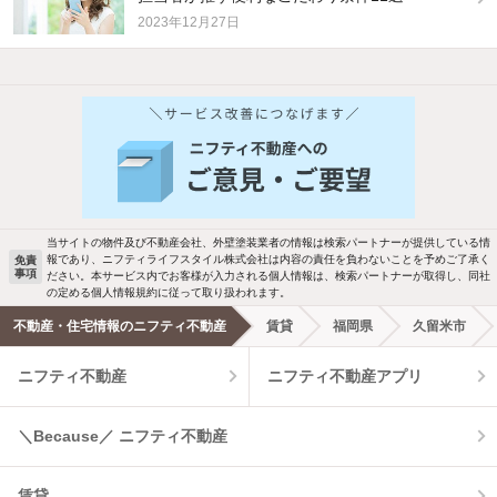
2023年12月27日
他の人はこんな条件で絞り込んでいます！
人気のこだわり条件
新着物件メール通知
バス・トイレ別
2階以上
検索中の条件の新着物件情報をいち早く
駐車場あり
ペット相談
お知らせします
当サイトの物件及び不動産会社、外壁塗装業者の情報は検索パートナーが提供している情
報であり、ニフティライフスタイル株式会社は内容の責任を負わないことを予めご了承く
免責
事項
ださい。本サービス内でお客様が入力される個人情報は、検索パートナーが取得し、同社
洗濯機置場あり
独立洗面台
新着メール通知を受け取る
の定める個人情報規約に従って取り扱われます。
不動産・住宅情報のニフティ不動産
賃貸
福岡県
久留米市
エアコンあり
都市ガス
ニフティ不動産
ニフティ不動産アプリ
温水洗浄便座
オートロック
＼Because／ ニフティ不動産
コンロ2口以上
追焚き機能
賃貸
TV付インターホン
角部屋