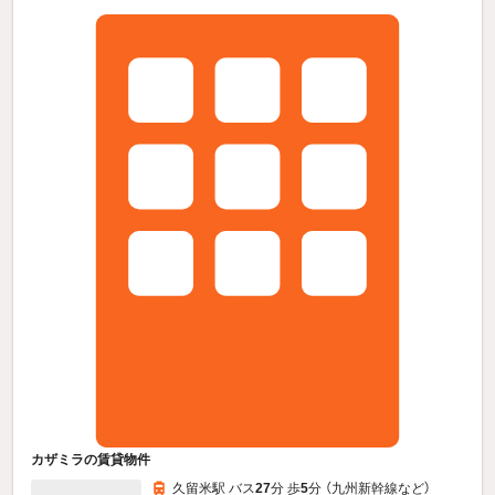
カザミラの賃貸物件
久留米駅 バス
27
分 歩
5
分 （九州新幹線
など
）