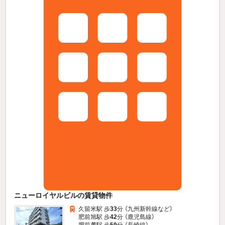
ニューロイヤルビルの賃貸物件
久留米駅 歩
33
分 （九州新幹線
など
）
肥前旭駅 歩
42
分 （鹿児島線）
肥前麓駅 歩
59
分 （長崎線）