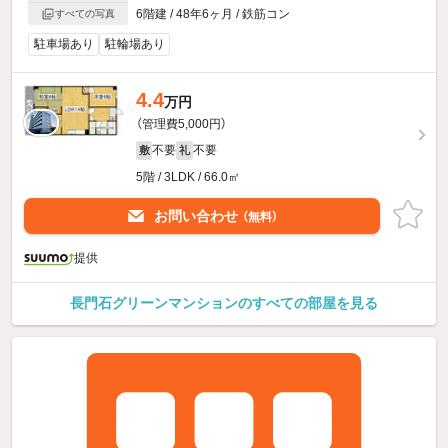
6階建 / 48年6ヶ月 / 鉄筋コン
すべての写真
駐車場あり
駐輪場あり
4.4
万円
（管理費5,000円）
不要
不要
敷
礼
5階 / 3LDK / 66.0㎡
お問い合わせ
（無料）
提供
長門石グリーンマンションのすべての部屋を見る