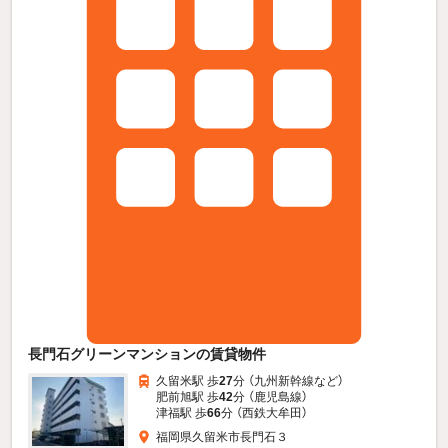
長門石グリーンマンションの賃貸物件
久留米駅 歩
27
分 （九州新幹線
など
）
肥前旭駅 歩
42
分 （鹿児島線）
津福駅 歩
66
分 （西鉄大牟田）
福岡県久留米市長門石３