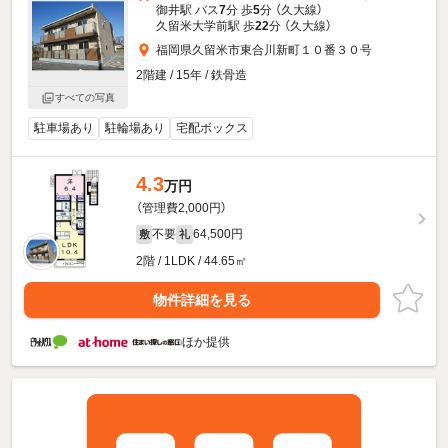
御井駅 バス
7
分 歩
5
分 （久大線）
久留米大学前駅 歩
22
分 （久大線）
福岡県久留米市東合川新町１０番３０号
2階建 / 15年 / 鉄骨造
すべての写真
駐車場あり
駐輪場あり
宅配ボックス
4.3
万円
（管理費2,000円）
不要
64,500円
敷
礼
2階 / 1LDK / 44.65㎡
物件詳細を見る
ほか提供