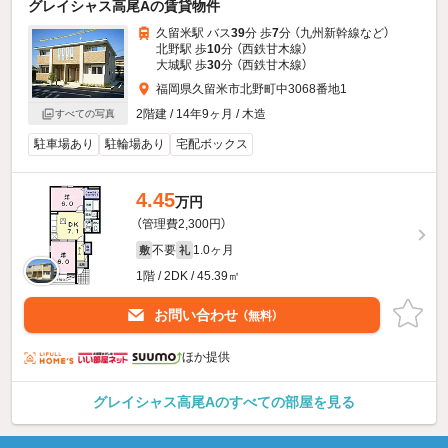
グレイシャス高尾Aの賃貸物件
久留米駅 バス
39
分 歩
7
分 （九州新幹線
など
）
北野駅 歩
10
分 （西鉄甘木線）
大城駅 歩
30
分 （西鉄甘木線）
福岡県久留米市北野町中3068番地1
2階建 / 14年9ヶ月 / 木造
すべての写真
駐車場あり
駐輪場あり
宅配ボックス
4.45
万円
（管理費2,300円）
不要
1.0ヶ月
敷
礼
1階 / 2DK / 45.39㎡
お問い合わせ
（無料）
ほか提供
グレイシャス高尾Aのすべての部屋を見る