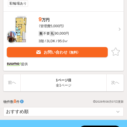
駐輪場あり
9
万円
（管理費5,000円）
不要
90,000円
敷
礼
3階 / 3LDK / 95.0㎡
お問い合わせ
（無料）
提供
1ページ目
前へ
次へ
全1ページ
8
物件数
件
2026年08月07日
更新