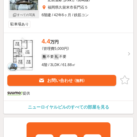
福岡県久留米市長門石５
6階建 / 42年6ヶ月 / 鉄筋コン
すべての写真
駐車場あり
4.4
万円
（管理費5,000円）
不要
不要
敷
礼
4階 / 3LDK / 61.88㎡
お問い合わせ
（無料）
提供
ニューロイヤルビルのすべての部屋を見る