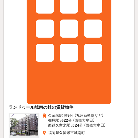
ランドゥール城南の杜の賃貸物件
久留米駅 歩
9
分 （九州新幹線
など
）
櫛原駅 歩
22
分 （西鉄大牟田）
西鉄久留米駅 歩
24
分 （西鉄大牟田）
福岡県久留米市城南町