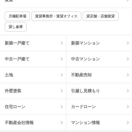
新着のみ
インターネット無料
月極駐車場
賃貸事務所・賃貸オフィス
貸店舗・店舗賃貸
貸し倉庫
該当件数:
物件一覧に反映
8
件
新築一戸建て
新築マンション
中古一戸建て
中古マンション
土地
不動産売却
外壁塗装
引越し見積もり
住宅ローン
カードローン
不動産会社情報
マンション情報