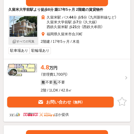
久留米大学前駅より徒歩8分 築17年5ヶ月 2階建の賃貸物件
久留米駅 バス
44
分 歩
5
分 （九州新幹線
など
）
久留米大学前駅 歩
7
分 （久大線）
西鉄久留米駅 歩
21
分 （西鉄大牟田）
福岡県久留米市合川町
2階建 / 17年5ヶ月 / 木造
すべての写真
駐車場あり
駐輪場あり
4.8
万円
（管理費1,700円）
不要
不要
敷
礼
2階 / 1LDK / 42.8㎡
お問い合わせ
（無料）
ほか提供