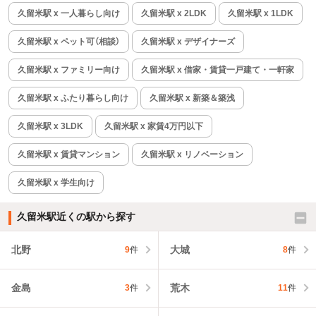
久留米駅 x 一人暮らし向け
久留米駅 x 2LDK
久留米駅 x 1LDK
久留米駅 x ペット可（相談）
久留米駅 x デザイナーズ
久留米駅 x ファミリー向け
久留米駅 x 借家・賃貸一戸建て・一軒家
久留米駅 x ふたり暮らし向け
久留米駅 x 新築＆築浅
久留米駅 x 3LDK
久留米駅 x 家賃4万円以下
久留米駅 x 賃貸マンション
久留米駅 x リノベーション
久留米駅 x 学生向け
久留米駅近くの駅から探す
北野
大城
9
件
8
件
金島
荒木
3
件
11
件