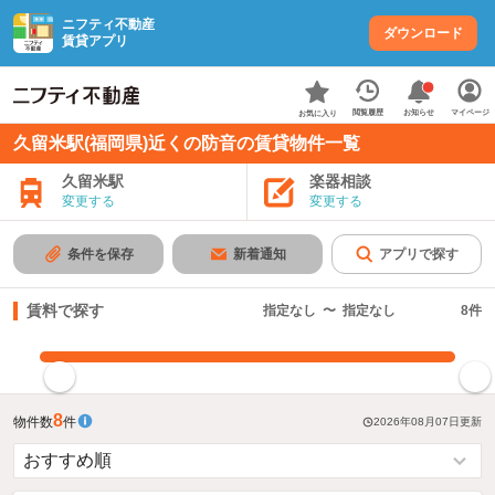
ニフティ不動産
ダウンロード
賃貸アプリ
お知らせ
閲覧履歴
マイページ
お気に入り
久留米駅(福岡県)近くの防音の賃貸物件一覧
久留米駅
楽器相談
変更する
変更する
条件を保存
新着通知
アプリで探す
賃料で探す
指定なし
〜
指定なし
8
件
指定した賃料で絞り込む
8
物件数
件
2026年08月07日
更新