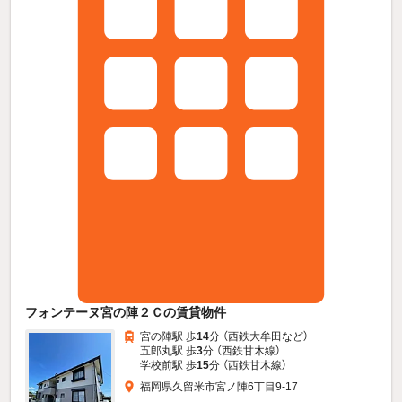
フォンテーヌ宮の陣２Ｃの賃貸物件
宮の陣駅 歩
14
分 （西鉄大牟田
など
）
五郎丸駅 歩
3
分 （西鉄甘木線）
学校前駅 歩
15
分 （西鉄甘木線）
福岡県久留米市宮ノ陣6丁目9-17