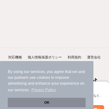
対応機種
個人情報保護ポリシー
利用規約
運営会社
ヘルプ・お問い合わせ
採用情報
By using our services, you agree that we and
our
partners
use cookies to improve
advertising and enhance your experience on
アプリに切り替えて、サクサクお部屋探し
our services.
Privacy Policy
会員登録なしですぐ使える。マップ検索やお気に入り保存など、
©NIFTY Lifestyle Co., Ltd.
アプリ限定の便利な機能が使えます！
OK