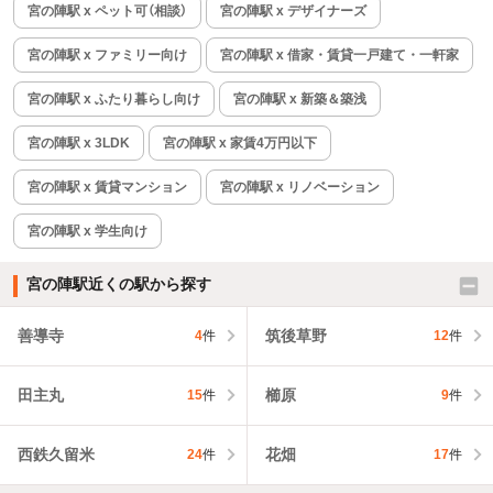
宮の陣駅 x ペット可（相談）
宮の陣駅 x デザイナーズ
宮の陣駅 x ファミリー向け
宮の陣駅 x 借家・賃貸一戸建て・一軒家
宮の陣駅 x ふたり暮らし向け
宮の陣駅 x 新築＆築浅
宮の陣駅 x 3LDK
宮の陣駅 x 家賃4万円以下
宮の陣駅 x 賃貸マンション
宮の陣駅 x リノベーション
宮の陣駅 x 学生向け
宮の陣駅近くの駅から探す
善導寺
筑後草野
4
件
12
件
田主丸
櫛原
15
件
9
件
西鉄久留米
花畑
24
件
17
件