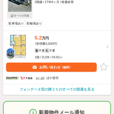
2階建 / 27年6ヶ月 / 軽量鉄骨
すべての写真
駐車場あり
駐輪場あり
5.2
万円
（管理費3,000円）
不要
不要
敷
礼
1階 / 2LDK / 54.82㎡
お問い合わせ
（無料）
ほか提供
フォンテーヌ宮の陣２Ｃのすべての部屋を見る
新着物件メール通知