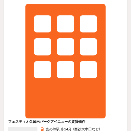
フェスティオ久留米パークアベニューの賃貸物件
宮の陣駅 歩
14
分 （西鉄大牟田
など
）