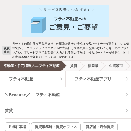
他の人はこんな条件で絞り込んでいます！
人気のこだわり条件
バス・トイレ別
2階以上
駐車場あり
ペット相談
当サイトの物件及び不動産会社、外壁塗装業者の情報は検索パートナーが提供している情
報であり、ニフティライフスタイル株式会社は内容の責任を負わないことを予めご了承く
免責
事項
ださい。本サービス内でお客様が入力される個人情報は、検索パートナーが取得し、同社
洗濯機置場あり
独立洗面台
の定める個人情報規約に従って取り扱われます。
不動産・住宅情報のニフティ不動産
賃貸
福岡県
久留米市
エアコンあり
都市ガス
ニフティ不動産
ニフティ不動産アプリ
温水洗浄便座
オートロック
＼Because／ ニフティ不動産
コンロ2口以上
追焚き機能
賃貸
TV付インターホン
角部屋
新着のみ
インターネット無料
月極駐車場
賃貸事務所・賃貸オフィス
貸店舗・店舗賃貸