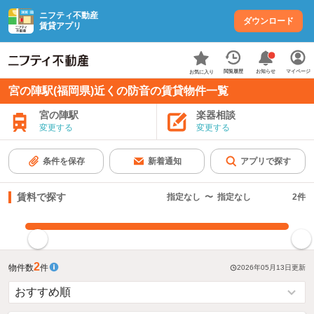
ニフティ不動産
ダウンロード
賃貸アプリ
お知らせ
閲覧履歴
マイページ
お気に入り
宮の陣駅(福岡県)近くの防音の賃貸物件一覧
宮の陣駅
楽器相談
変更する
変更する
条件を保存
新着通知
アプリで探す
賃料で探す
指定なし
〜
指定なし
2
件
指定した賃料で絞り込む
2
物件数
件
2026年05月13日
更新