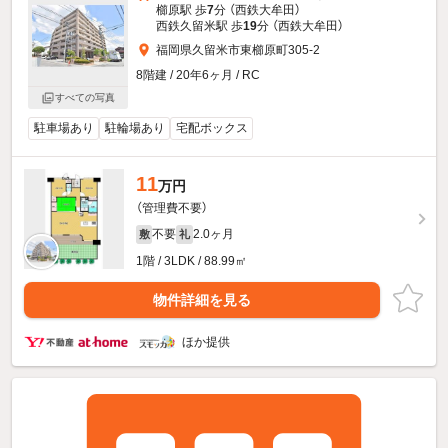
櫛原駅 歩
7
分 （西鉄大牟田）
西鉄久留米駅 歩
19
分 （西鉄大牟田）
福岡県久留米市東櫛原町305-2
8階建 / 20年6ヶ月 / RC
すべての写真
駐車場あり
駐輪場あり
宅配ボックス
11
万円
（管理費不要）
不要
2.0ヶ月
敷
礼
1階 / 3LDK / 88.99㎡
物件詳細を見る
ほか提供