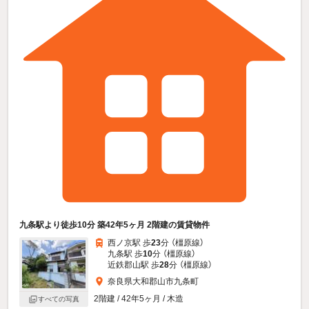
九条駅より徒歩10分 築42年5ヶ月 2階建の賃貸物件
西ノ京駅 歩
23
分 （橿原線）
九条駅 歩
10
分 （橿原線）
近鉄郡山駅 歩
28
分 （橿原線）
奈良県大和郡山市九条町
2階建 / 42年5ヶ月 / 木造
すべての写真