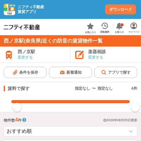
ニフティ不動産
ダウンロード
賃貸アプリ
お知らせ
閲覧履歴
マイページ
お気に入り
西ノ京駅(奈良県)近くの防音の賃貸物件一覧
西ノ京駅
楽器相談
変更する
変更する
条件を保存
新着通知
アプリで探す
賃料で探す
指定なし
〜
指定なし
4
件
指定した賃料で絞り込む
4
物件数
件
2026年08月05日
更新