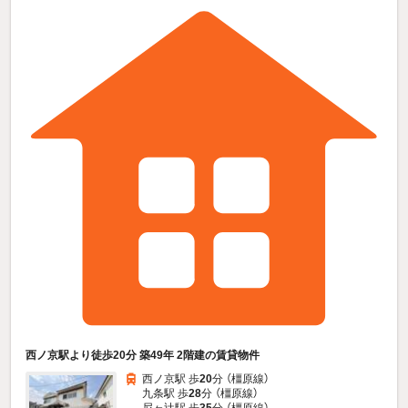
西ノ京駅より徒歩20分 築49年 2階建の賃貸物件
西ノ京駅 歩
20
分 （橿原線）
九条駅 歩
28
分 （橿原線）
尼ヶ辻駅 歩
35
分 （橿原線）