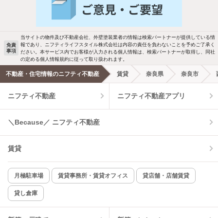
バス・トイレ別
2階以上
駐車場あり
ペット相談
当サイトの物件及び不動産会社、外壁塗装業者の情報は検索パートナーが提供している情
報であり、ニフティライフスタイル株式会社は内容の責任を負わないことを予めご了承く
免責
事項
ださい。本サービス内でお客様が入力される個人情報は、検索パートナーが取得し、同社
洗濯機置場あり
独立洗面台
の定める個人情報規約に従って取り扱われます。
不動産・住宅情報のニフティ不動産
賃貸
奈良県
奈良市
エアコンあり
都市ガス
ニフティ不動産
ニフティ不動産アプリ
温水洗浄便座
オートロック
＼Because／ ニフティ不動産
コンロ2口以上
追焚き機能
賃貸
TV付インターホン
角部屋
新着のみ
インターネット無料
月極駐車場
賃貸事務所・賃貸オフィス
貸店舗・店舗賃貸
貸し倉庫
該当件数:
物件一覧に反映
4
件