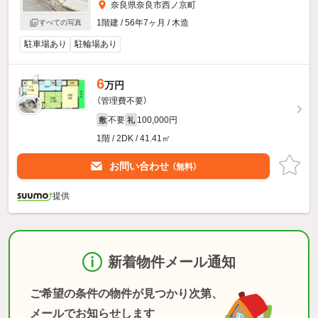
奈良県奈良市西ノ京町
1階建 / 56年7ヶ月 / 木造
すべての写真
駐車場あり
駐輪場あり
6
万円
（管理費不要）
不要
100,000円
敷
礼
1階 / 2DK / 41.41㎡
お問い合わせ
（無料）
提供
新着物件メール通知
ご希望の条件の物件が見つかり次第、
メールでお知らせします