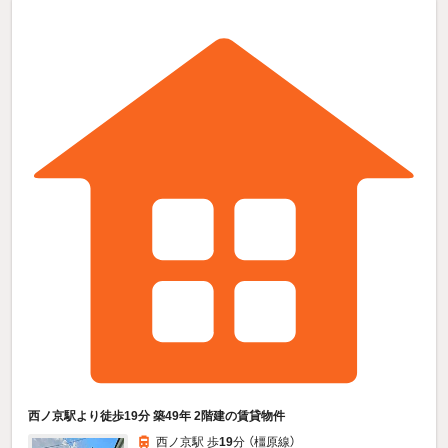
西ノ京駅より徒歩19分 築49年 2階建の賃貸物件
西ノ京駅 歩
19
分 （橿原線）