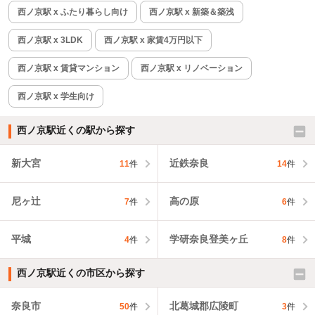
西ノ京駅 x ふたり暮らし向け
西ノ京駅 x 新築＆築浅
西ノ京駅 x 3LDK
西ノ京駅 x 家賃4万円以下
西ノ京駅 x 賃貸マンション
西ノ京駅 x リノベーション
西ノ京駅 x 学生向け
西ノ京駅近くの駅から探す
新大宮
近鉄奈良
11
件
14
件
尼ヶ辻
高の原
7
件
6
件
平城
学研奈良登美ヶ丘
4
件
8
件
西ノ京駅近くの市区から探す
奈良市
北葛城郡広陵町
50
件
3
件