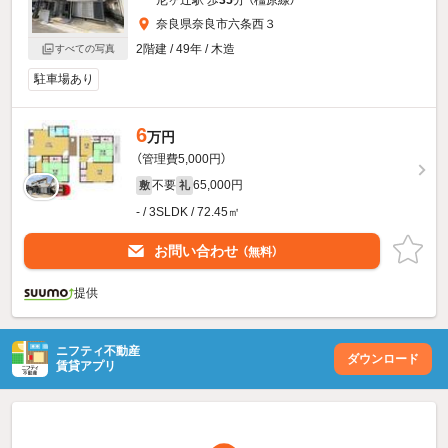
奈良県奈良市六条西３
2階建 / 49年 / 木造
すべての写真
駐車場あり
6
万円
（管理費5,000円）
不要
65,000円
敷
礼
- / 3SLDK / 72.45㎡
お問い合わせ
（無料）
提供
ニフティ不動産
ダウンロード
賃貸アプリ