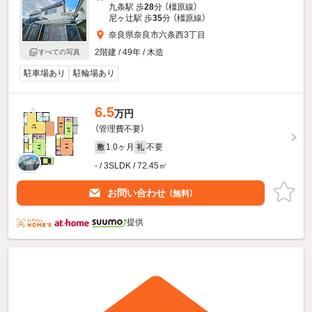
九条駅 歩
28
分 （橿原線）
尼ヶ辻駅 歩
35
分 （橿原線）
奈良県奈良市六条西3丁目
2階建 / 49年 / 木造
すべての写真
駐車場あり
駐輪場あり
6.5
万円
（管理費不要）
1.0ヶ月
不要
敷
礼
- / 3SLDK / 72.45㎡
お問い合わせ
（無料）
提供