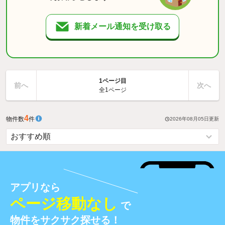
新着メール通知を受け取る
1ページ目
前へ
次へ
全1ページ
4
物件数
件
2026年08月05日
更新
アプリなら
ページ移動なし
で
物件をサクサク探せる！