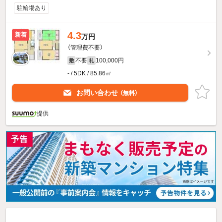
駐輪場あり
4.3
新着
万円
（管理費不要）
不要
100,000円
敷
礼
- / 5DK / 85.86㎡
お問い合わせ
（無料）
提供