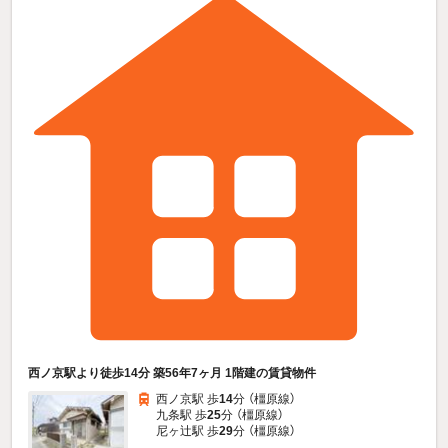
西ノ京駅より徒歩14分 築56年7ヶ月 1階建の賃貸物件
西ノ京駅 歩
14
分 （橿原線）
九条駅 歩
25
分 （橿原線）
尼ヶ辻駅 歩
29
分 （橿原線）