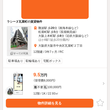
ラシーヌ瓦屋町の賃貸物件
難波駅 歩
20
分 （南海本線
など
）
松屋町駅 歩
5
分 （長堀鶴見線）
大阪上本町駅 歩
8
分 （近鉄大阪線
など
）
ほか8駅（徒歩20分圏内）
大阪府大阪市中央区瓦屋町２丁目
12階建 / 3年7ヶ月 / RC
すべての写真
駐車場あり
駐輪場あり
宅配ボックス
9.5
万円
（管理費8,000円）
不要
100,000円
敷
礼
12階 / 1K / 22.93㎡
物件詳細を見る