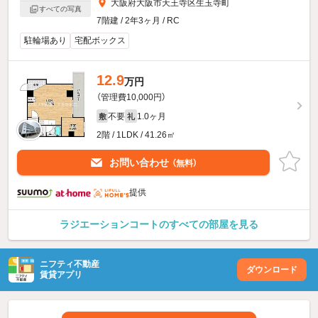
大阪府大阪市天王寺区生玉寺町
すべての写真
7階建 / 2年3ヶ月 / RC
駐輪場あり
宅配ボックス
12.9
万円
（管理費10,000円）
不要
1.0ヶ月
敷
礼
2階 / 1LDK / 41.26㎡
お問い合わせ
（無料）
提供
ラジエーションコートのすべての部屋を見る
ニフティ不動産
ダウンロード
賃貸アプリ