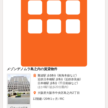
メゾンデノムラ島之内の賃貸物件
難波駅 歩
10
分 （南海本線
など
）
近鉄日本橋駅 歩
5
分 （近鉄奈良線）
日本橋駅 歩
5
分 （千日前線
など
）
ほか8駅（徒歩20分圏内）
大阪府大阪市中央区島之内2丁目
12階建 / 20年1ヶ月 / RC
すべての写真