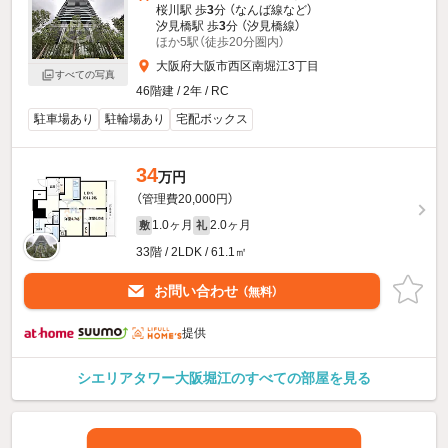
桜川駅 歩
3
分 （なんば線
など
）
汐見橋駅 歩
3
分 （汐見橋線）
ほか5駅（徒歩20分圏内）
大阪府大阪市西区南堀江3丁目
すべての写真
46階建 / 2年 / RC
駐車場あり
駐輪場あり
宅配ボックス
34
万円
（管理費20,000円）
1.0ヶ月
2.0ヶ月
敷
礼
33階 / 2LDK / 61.1㎡
お問い合わせ
（無料）
提供
シエリアタワー大阪堀江のすべての部屋を見る