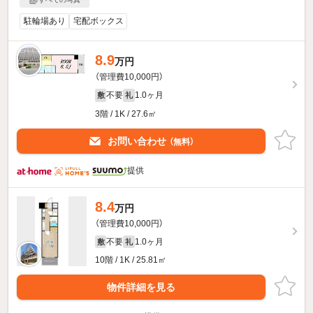
駐輪場あり
宅配ボックス
8.9
万円
（管理費10,000円）
不要
1.0ヶ月
敷
礼
3階 / 1K / 27.6㎡
お問い合わせ
（無料）
提供
8.4
万円
（管理費10,000円）
不要
1.0ヶ月
敷
礼
10階 / 1K / 25.81㎡
物件詳細を見る