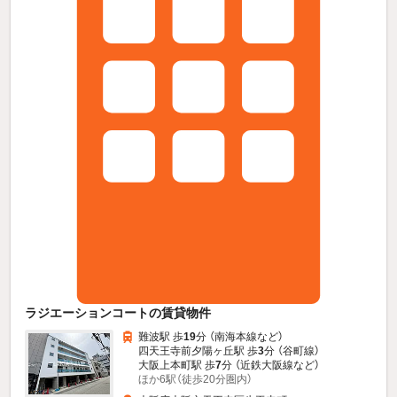
ラジエーションコートの賃貸物件
難波駅 歩
19
分 （南海本線
など
）
四天王寺前夕陽ヶ丘駅 歩
3
分 （谷町線）
大阪上本町駅 歩
7
分 （近鉄大阪線
など
）
ほか6駅（徒歩20分圏内）