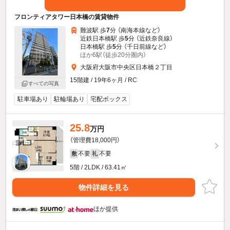
フロンティアタワー日本橋の賃貸物件
難波駅 歩
7
分 （南海本線
など
）
近鉄日本橋駅 歩
5
分 （近鉄奈良線）
日本橋駅 歩
5
分 （千日前線
など
）
ほか6駅（徒歩20分圏内）
大阪府大阪市中央区日本橋２丁目
15階建 / 19年6ヶ月 / RC
すべての写真
駐車場あり
駐輪場あり
宅配ボックス
25.8
万円
（管理費18,000円）
不要
不要
敷
礼
5階 / 2LDK / 63.41㎡
物件詳細を見る
ほか提供