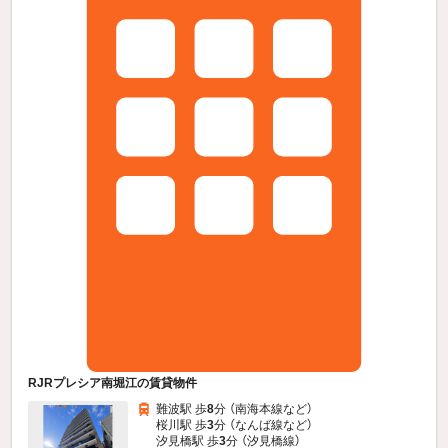
RJRプレシア南堀江の賃貸物件
難波駅 歩
8
分 （南海本線
など
）
桜川駅 歩
3
分 （なんば線
など
）
汐見橋駅 歩
3
分 （汐見橋線）