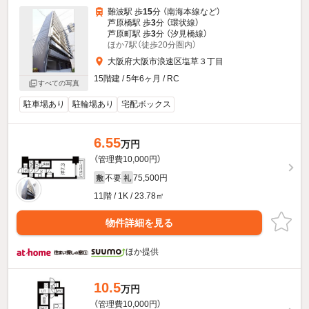
難波駅 歩
15
分 （南海本線
など
）
芦原橋駅 歩
3
分 （環状線）
芦原町駅 歩
3
分 （汐見橋線）
ほか7駅（徒歩20分圏内）
大阪府大阪市浪速区塩草３丁目
15階建 / 5年6ヶ月 / RC
すべての写真
駐車場あり
駐輪場あり
宅配ボックス
6.55
万円
（管理費10,000円）
不要
75,500円
敷
礼
11階 / 1K / 23.78㎡
物件詳細を見る
ほか提供
10.5
万円
（管理費10,000円）