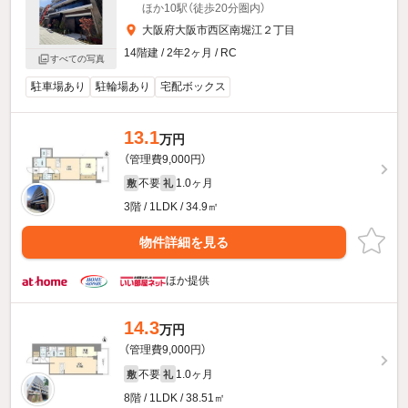
ほか10駅（徒歩20分圏内）
大阪府大阪市西区南堀江２丁目
14階建 / 2年2ヶ月 / RC
すべての写真
駐車場あり
駐輪場あり
宅配ボックス
13.1
万円
（管理費9,000円）
不要
1.0ヶ月
敷
礼
3階 / 1LDK / 34.9㎡
物件詳細を見る
ほか提供
14.3
万円
（管理費9,000円）
不要
1.0ヶ月
敷
礼
8階 / 1LDK / 38.51㎡