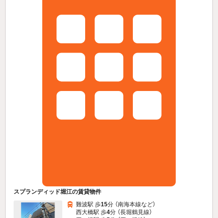
スプランディッド堀江の賃貸物件
難波駅 歩
15
分 （南海本線
など
）
西大橋駅 歩
4
分 （長堀鶴見線）