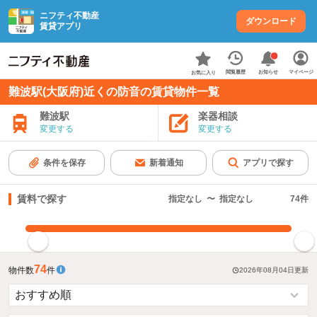
ニフティ不動産
ダウンロード
賃貸アプリ
お知らせ
閲覧履歴
マイページ
お気に入り
難波駅(大阪府)近くの防音の賃貸物件一覧
難波駅
楽器相談
変更する
変更する
条件を保存
新着通知
アプリで探す
賃料で探す
指定なし
〜
指定なし
74
件
指定した賃料で絞り込む
74
物件数
件
2026年08月04日
更新