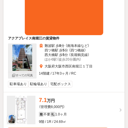
アクアプレイス南堀江の賃貸物件
難波駅 歩
8
分 （南海本線
など
）
四ツ橋駅 歩
5
分 （四つ橋線）
西大橋駅 歩
5
分 （長堀鶴見線）
ほか6駅（徒歩20分圏内）
大阪府大阪市西区南堀江１丁目
14階建 / 17年3ヶ月 / RC
すべての写真
駐車場あり
駐輪場あり
宅配ボックス
7.1
万円
（管理費8,000円）
不要
1.0ヶ月
敷
礼
9階 / 1R / 24.69㎡