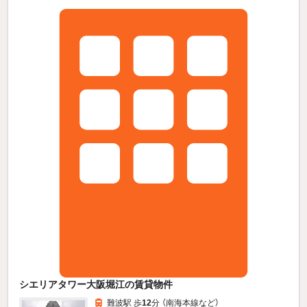
シエリアタワー大阪堀江の賃貸物件
難波駅 歩
12
分 （南海本線
など
）