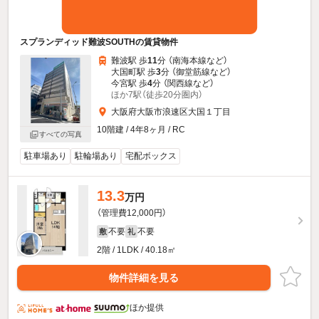
スプランディッド難波SOUTHの賃貸物件
難波駅 歩
11
分 （南海本線
など
）
大国町駅 歩
3
分 （御堂筋線
など
）
今宮駅 歩
4
分 （関西線
など
）
ほか7駅（徒歩20分圏内）
大阪府大阪市浪速区大国１丁目
10階建 / 4年8ヶ月 / RC
すべての写真
駐車場あり
駐輪場あり
宅配ボックス
13.3
万円
（管理費12,000円）
不要
不要
敷
礼
2階 / 1LDK / 40.18㎡
物件詳細を見る
ほか提供