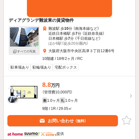
ディアグランデ難波東の賃貸物件
難波駅 歩
10
分 （南海本線
など
）
近鉄日本橋駅 歩
7
分 （近鉄奈良線）
日本橋駅 歩
7
分 （千日前線
など
）
ほか6駅（徒歩20分圏内）
大阪府大阪市中央区高津３丁目12番6号
すべての写真
10階建 / 18年2ヶ月 / RC
駐車場あり
駐輪場あり
宅配ボックス
8.8
万円
（管理費10,000円）
1.0ヶ月
1.0ヶ月
敷
礼
9階 / 1R / 29.05㎡
お問い合わせ
（無料）
提供