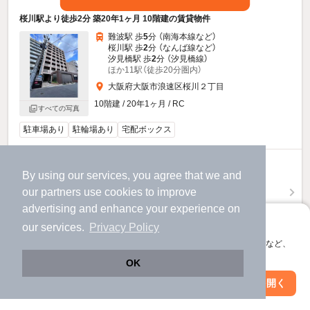
桜川駅より徒歩2分 築20年1ヶ月 10階建の賃貸物件
難波駅 歩
5
分 （南海本線
など
）
桜川駅 歩
2
分 （なんば線
など
）
汐見橋駅 歩
2
分 （汐見橋線）
ほか11駅（徒歩20分圏内）
大阪府大阪市浪速区桜川２丁目
10階建 / 20年1ヶ月 / RC
すべての写真
駐車場あり
駐輪場あり
宅配ボックス
14
万円
By using our services, you agree that we and
（管理費12,000円）
our
partners
use cookies to improve
不要
1.0ヶ月
敷
礼
advertising and enhance your experience on
6階 / 1LDK / 42.04㎡
アプリに切り替えて、サクサクお部屋探し
our services.
Privacy Policy
会員登録なしですぐ使える。マップ検索やお気に入り保存など、
物件詳細を見る
アプリ限定の便利な機能が使えます！
OK
ほか提供
Web版で続行
アプリを開く
駅・沿線を変更
絞り込み条件を変更