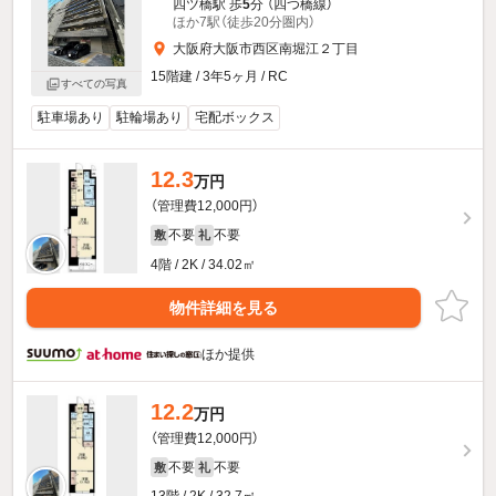
四ツ橋駅 歩
5
分 （四つ橋線）
ほか7駅（徒歩20分圏内）
大阪府大阪市西区南堀江２丁目
15階建 / 3年5ヶ月 / RC
すべての写真
駐車場あり
駐輪場あり
宅配ボックス
12.3
万円
（管理費12,000円）
不要
不要
敷
礼
4階 / 2K / 34.02㎡
物件詳細を見る
ほか提供
12.2
万円
（管理費12,000円）
不要
不要
敷
礼