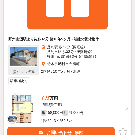
野州山辺駅より徒歩32分 築10年5ヶ月 2階建の賃貸物件
足利駅 歩
32
分 （両毛線）
足利市駅 歩
32
分 （伊勢崎線）
野州山辺駅 歩
32
分 （伊勢崎線）
栃木県足利市今福町
2階建 / 10年5ヶ月 / 木造
すべての写真
駐車場あり
7.9
万円
（管理費不要）
158,000円
79,000円
敷
礼
1階 / 2LDK / 59.6㎡
お問い合わせ
（無料）