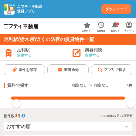
ニフティ不動産
ダウンロード
賃貸アプリ
お知らせ
閲覧履歴
マイページ
お気に入り
足利駅(栃木県)近くの防音の賃貸物件一覧
足利駅
楽器相談
変更する
変更する
条件を保存
新着通知
アプリで探す
賃料で探す
指定なし
〜
指定なし
4
件
指定した賃料で絞り込む
4
物件数
件
2026年07月31日
更新