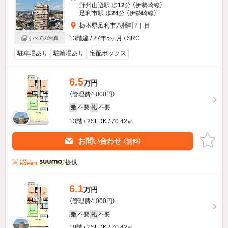
野州山辺駅 歩
12
分 （伊勢崎線）
足利市駅 歩
24
分 （伊勢崎線）
栃木県足利市八幡町2丁目
13階建 / 27年5ヶ月 / SRC
すべての写真
駐車場あり
駐輪場あり
宅配ボックス
6.5
万円
（管理費4,000円）
不要
不要
敷
礼
13階 / 2SLDK / 70.42㎡
お問い合わせ
（無料）
提供
6.1
万円
（管理費4,000円）
不要
不要
敷
礼
10階 / 2SLDK / 70.42㎡