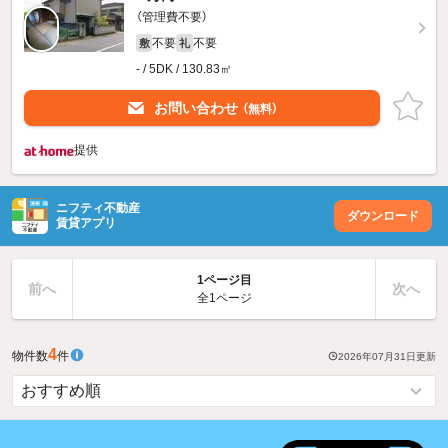
（管理費不要）
不要
不要
敷
礼
- / 5DK / 130.83㎡
お問い合わせ
（無料）
提供
ニフティ不動産
ダウンロード
賃貸アプリ
1ページ目
前へ
次へ
全1ページ
4
物件数
件
2026年07月31日
更新