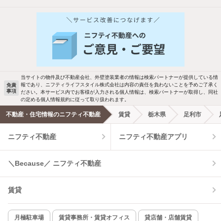
他の人はこんな条件で絞り込んでいます！
人気のこだわり条件
新着物件メール通知
バス・トイレ別
2階以上
ご希望の条件の物件が見つかり次第、メ
駐車場あり
ペット相談
ールでお知らせします
当サイトの物件及び不動産会社、外壁塗装業者の情報は検索パートナーが提供している情
報であり、ニフティライフスタイル株式会社は内容の責任を負わないことを予めご了承く
免責
事項
ださい。本サービス内でお客様が入力される個人情報は、検索パートナーが取得し、同社
洗濯機置場あり
独立洗面台
新着メール通知を受け取る
の定める個人情報規約に従って取り扱われます。
不動産・住宅情報のニフティ不動産
賃貸
栃木県
足利市
エアコンあり
都市ガス
ニフティ不動産
ニフティ不動産アプリ
温水洗浄便座
オートロック
＼Because／ ニフティ不動産
コンロ2口以上
追焚き機能
賃貸
TV付インターホン
角部屋
新着のみ
インターネット無料
月極駐車場
賃貸事務所・賃貸オフィス
貸店舗・店舗賃貸