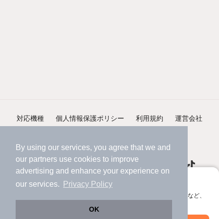
対応機種
個人情報保護ポリシー
利用規約
運営会社
ヘルプ・お問い合わせ
採用情報
By using our services, you agree that we and
our
partners
use cookies to improve
advertising and enhance your experience on
アプリに切り替えて、サクサクお部屋探し
our services.
Privacy Policy
会員登録なしですぐ使える。マップ検索やお気に入り保存など、
©NIFTY Lifestyle Co., Ltd.
アプリ限定の便利な機能が使えます！
OK