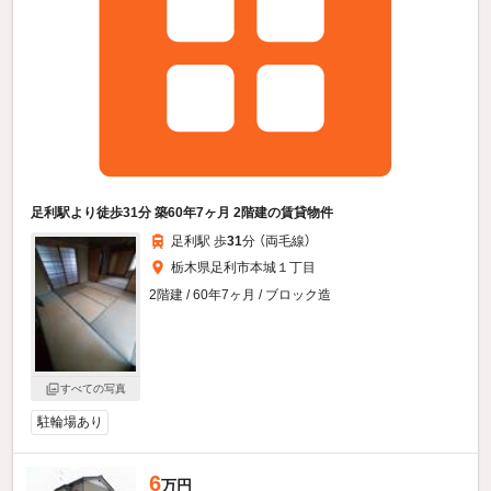
足利駅より徒歩31分 築60年7ヶ月 2階建の賃貸物件
足利駅 歩
31
分 （両毛線）
栃木県足利市本城１丁目
2階建 / 60年7ヶ月 / ブロック造
すべての写真
駐輪場あり
6
万円