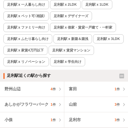
足利駅 x 一人暮らし向け
足利駅 x 2LDK
足利駅 x 1LDK
足利駅 x ペット可（相談）
足利駅 x デザイナーズ
足利駅 x ファミリー向け
足利駅 x 借家・賃貸一戸建て・一軒家
足利駅 x ふたり暮らし向け
足利駅 x 新築＆築浅
足利駅 x 3LDK
足利駅 x 家賃4万円以下
足利駅 x 賃貸マンション
足利駅 x リノベーション
足利駅 x 学生向け
足利駅近くの駅から探す
野州山辺
富田
4
件
1
件
あしかがフラワーパーク
山前
1
件
3
件
小俣
足利市
1
件
3
件