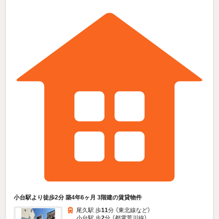
小台駅より徒歩2分 築4年6ヶ月 3階建の賃貸物件
尾久駅 歩
11
分 （東北線
など
）
小台駅 歩
2
分 （都電荒川線）