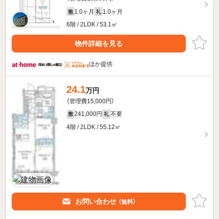
1.0ヶ月
1.0ヶ月
敷
礼
6階 / 2LDK / 53.1㎡
物件詳細を見る
ほか提供
24.1
万円
（管理費15,000円）
241,000円
不要
敷
礼
4階 / 2LDK / 55.12㎡
お問い合わせ
（無料）