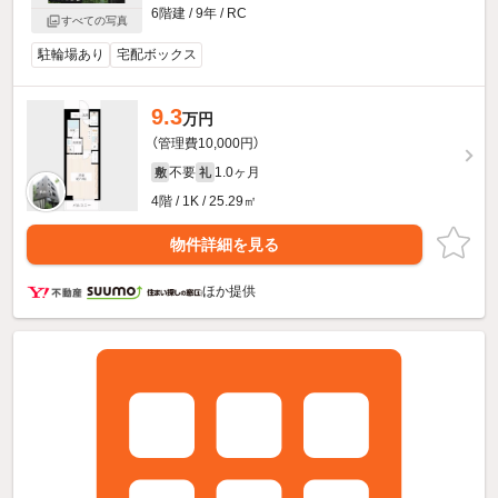
6階建 / 9年 / RC
すべての写真
駐輪場あり
宅配ボックス
9.3
万円
（管理費10,000円）
不要
1.0ヶ月
敷
礼
4階 / 1K / 25.29㎡
物件詳細を見る
ほか提供