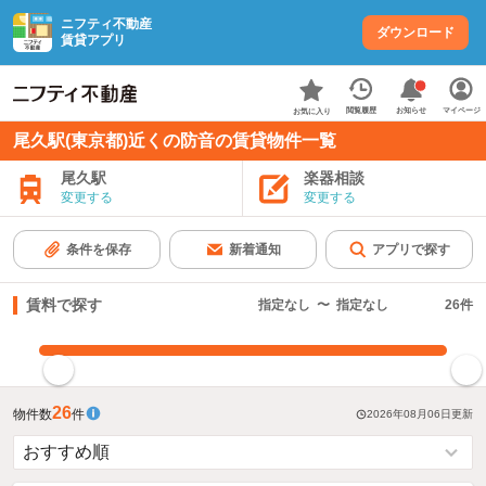
ニフティ不動産
ダウンロード
賃貸アプリ
お知らせ
閲覧履歴
マイページ
お気に入り
尾久駅(東京都)近くの防音の賃貸物件一覧
尾久駅
楽器相談
変更する
変更する
条件を保存
新着通知
アプリで探す
賃料で探す
指定なし
〜
指定なし
26
件
指定した賃料で絞り込む
26
物件数
件
2026年08月06日
更新