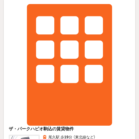
ザ・パークハビオ駒込の賃貸物件
尾久駅 歩
19
分 （東北線
など
）