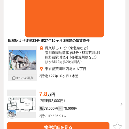
田端駅より徒歩23分 築27年10ヶ月 2階建の賃貸物件
尾久駅 歩
10
分 （東北線
など
）
荒川遊園地前駅 歩
2
分 （都電荒川線）
熊野前駅 歩
2
分 （都電荒川線
など
）
ほか6駅（徒歩20分圏内）
東京都荒川区西尾久６丁目
2階建 / 27年10ヶ月 / 木造
すべての写真
7.8
万円
（管理費2,000円）
78,000円
78,000円
敷
礼
2階 / 1R / 26.91㎡
物件詳細を見る