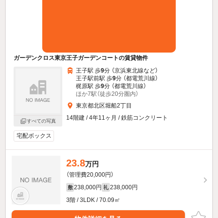
ガーデンクロス東京王子ガーデンコートの賃貸物件
王子駅 歩
9
分 （京浜東北線
など
）
王子駅前駅 歩
9
分 （都電荒川線）
梶原駅 歩
9
分 （都電荒川線）
ほか7駅（徒歩20分圏内）
東京都北区堀船2丁目
14階建 / 4年11ヶ月 / 鉄筋コンクリート
すべての写真
宅配ボックス
23.8
万円
（管理費20,000円）
238,000円
238,000円
敷
礼
3階 / 3LDK / 70.09㎡