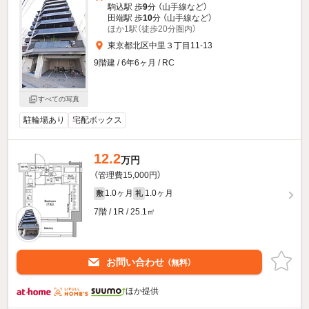
駒込駅 歩
9
分 （山手線
など
）
田端駅 歩
10
分 （山手線
など
）
ほか1駅（徒歩20分圏内）
東京都北区中里３丁目11-13
9階建 / 6年6ヶ月 / RC
すべての写真
駐輪場あり
宅配ボックス
12.2
万円
（管理費15,000円）
1.0ヶ月
1.0ヶ月
敷
礼
7階 / 1R / 25.1㎡
お問い合わせ
（無料）
ほか提供