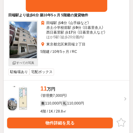
田端駅より徒歩6分 築10年5ヶ月 5階建の賃貸物件
田端駅 歩
6
分 （山手線
など
）
赤土小学校前駅 歩
9
分 （日暮里舎人）
西日暮里駅 歩
17
分 （日暮里舎人
など
）
ほか5駅（徒歩20分圏内）
東京都北区東田端２丁目
5階建 / 10年5ヶ月 / RC
すべての写真
駐輪場あり
宅配ボックス
11
万円
（管理費7,000円）
110,000円
110,000円
敷
礼
4階 / 1K / 28.8㎡
物件詳細を見る