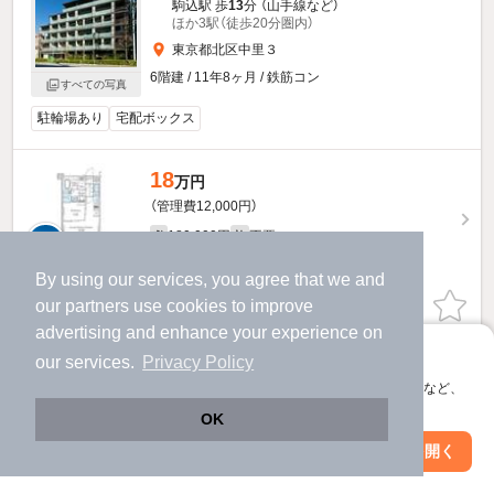
駒込駅 歩
13
分 （山手線
など
）
ほか3駅（徒歩20分圏内）
東京都北区中里３
6階建 / 11年8ヶ月 / 鉄筋コン
すべての写真
駐輪場あり
宅配ボックス
18
万円
（管理費12,000円）
180,000円
不要
敷
礼
2階 / 1LDK / 36.8㎡
By using our services, you agree that we and
our
partners
use cookies to improve
お問い合わせ
（無料）
advertising and enhance your experience on
提供
アプリに切り替えて、サクサクお部屋探し
our services.
Privacy Policy
会員登録なしですぐ使える。マップ検索やお気に入り保存など、
アプリ限定の便利な機能が使えます！
OK
Web版で続行
アプリを開く
駅・沿線を変更
絞り込み条件を変更