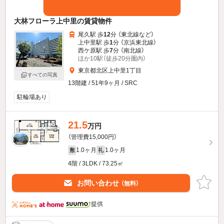
大林フローラ上中里の賃貸物件
尾久駅 歩
12
分 （東北線
など
）
上中里駅 歩
1
分 （京浜東北線）
西ケ原駅 歩
7
分 （南北線）
ほか10駅（徒歩20分圏内）
東京都北区上中里1丁目
すべての写真
13階建 / 51年9ヶ月 / SRC
駐輪場あり
21.5
万円
（管理費15,000円）
1.0ヶ月
1.0ヶ月
敷
礼
4階 / 3LDK / 73.25㎡
お問い合わせ
（無料）
提供