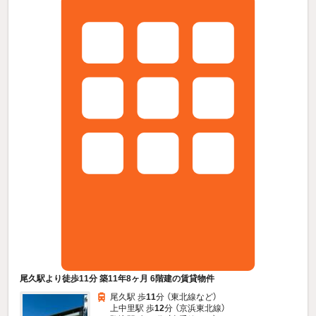
尾久駅より徒歩11分 築11年8ヶ月 6階建の賃貸物件
尾久駅 歩
11
分 （東北線
など
）
上中里駅 歩
12
分 （京浜東北線）