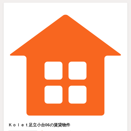
Ｋｏｌｅｔ足立小台06の賃貸物件