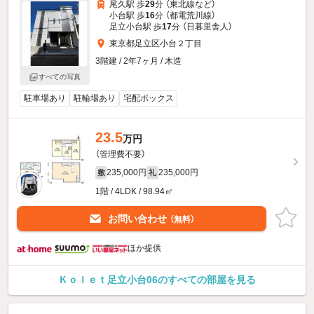
尾久駅 歩
29
分 （東北線
など
）
小台駅 歩
16
分 （都電荒川線）
足立小台駅 歩
17
分 （日暮里舎人）
東京都足立区小台２丁目
3階建 / 2年7ヶ月 / 木造
すべての写真
駐車場あり
駐輪場あり
宅配ボックス
23.5
万円
（管理費不要）
235,000円
235,000円
敷
礼
1階 / 4LDK / 98.94㎡
お問い合わせ
（無料）
ほか提供
Ｋｏｌｅｔ足立小台06のすべての部屋を見る