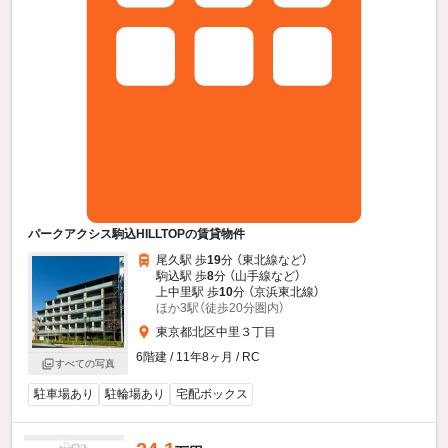
パークアクシス駒込HILLTOPの賃貸物件
尾久駅 歩
19
分 （東北線
など
）
駒込駅 歩
8
分 （山手線
など
）
上中里駅 歩
10
分 （京浜東北線）
ほか3駅（徒歩20分圏内）
東京都北区中里３丁目
6階建 / 11年8ヶ月 / RC
すべての写真
駐車場あり
駐輪場あり
宅配ボックス