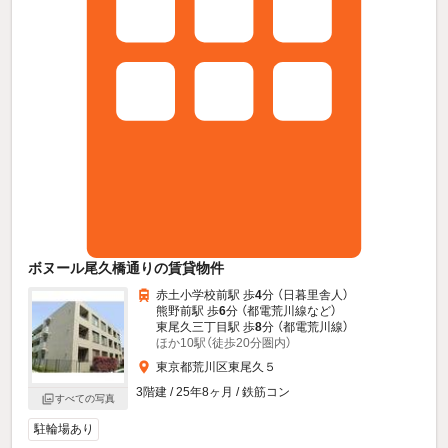
ボヌール尾久橋通りの賃貸物件
赤土小学校前駅 歩
4
分 （日暮里舎人）
熊野前駅 歩
6
分 （都電荒川線
など
）
東尾久三丁目駅 歩
8
分 （都電荒川線）
ほか10駅（徒歩20分圏内）
東京都荒川区東尾久５
3階建 / 25年8ヶ月 / 鉄筋コン
すべての写真
駐輪場あり