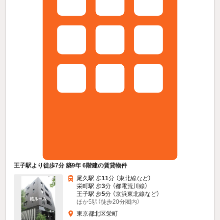
王子駅より徒歩7分 築9年 6階建の賃貸物件
尾久駅 歩
11
分 （東北線
など
）
栄町駅 歩
3
分 （都電荒川線）
王子駅 歩
5
分 （京浜東北線
など
）
ほか5駅（徒歩20分圏内）
東京都北区栄町