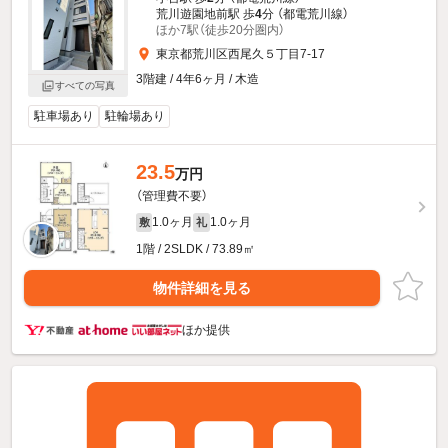
荒川遊園地前駅 歩
4
分 （都電荒川線）
ほか7駅（徒歩20分圏内）
東京都荒川区西尾久５丁目7-17
3階建 / 4年6ヶ月 / 木造
すべての写真
駐車場あり
駐輪場あり
23.5
万円
（管理費不要）
1.0ヶ月
1.0ヶ月
敷
礼
1階 / 2SLDK / 73.89㎡
物件詳細を見る
ほか提供