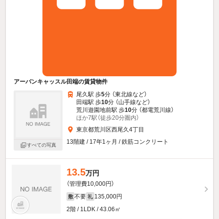
アーバンキャッスル田端の賃貸物件
尾久駅 歩
5
分 （東北線
など
）
田端駅 歩
10
分 （山手線
など
）
荒川遊園地前駅 歩
10
分 （都電荒川線）
ほか7駅（徒歩20分圏内）
東京都荒川区西尾久4丁目
13階建 / 17年1ヶ月 / 鉄筋コンクリート
すべての写真
13.5
万円
（管理費10,000円）
不要
135,000円
敷
礼
2階 / 1LDK / 43.06㎡