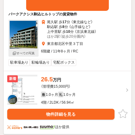
パークアクシス駒込ヒルトップの賃貸物件
尾久駅 歩
17
分 （東北線
など
）
駒込駅 歩
8
分 （山手線
など
）
上中里駅 歩
10
分 （京浜東北線）
ほか2駅（徒歩20分圏内）
東京都北区中里３丁目
6階建 / 11年8ヶ月 / RC
すべての写真
駐車場あり
駐輪場あり
宅配ボックス
26.5
新着
万円
（管理費15,000円）
1.0ヶ月
1.0ヶ月
敷
礼
4階 / 2LDK / 56.94㎡
物件詳細を見る
ほか提供