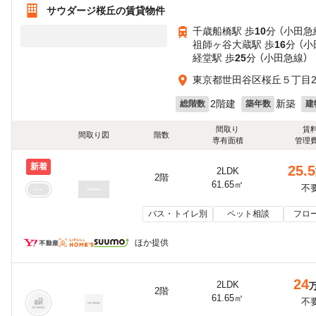
サウダージ桜丘の賃貸物件
千歳船橋駅 歩
10
分 （小田急
祖師ヶ谷大蔵駅 歩
16
分 （
経堂駅 歩
25
分 （小田急線）
東京都世田谷区桜丘５丁目29
2階建
新築
総階数
築年数
建
間取り
賃
間取り図
階数
専有面積
管理
新着
25.5
2LDK
2階
61.65㎡
不
バス・トイレ別
ペット相談
フロ
ほか提供
24
2LDK
2階
61.65㎡
不