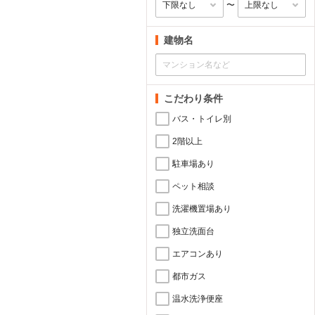
〜
建物名
こだわり条件
バス・トイレ別
2階以上
駐車場あり
ペット相談
洗濯機置場あり
独立洗面台
エアコンあり
都市ガス
温水洗浄便座