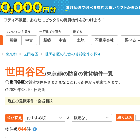
ニフティ不動産。あなたにピッタリの賃貸物件をみつけよう！
マンションを買う
一戸建てを買う
建てる
新築
中古
新築
中古
土地
不動産会社
調べる
東京都
世田谷区
世田谷区の防音の賃貸物件を探す
世田谷区
(東京都)の防音の賃貸物件一覧
世田谷区
の賃貸物件をさまざまなこだわり条件から検索できます。
2026年08月06日
更新
現在の選択条件：
楽器相談
絞り込み
並び替え
＆
644
物件数
件