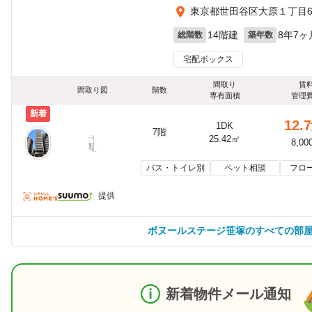
東京都世田谷区大原１丁目62
14階建
8年7ヶ
総階数
築年数
宅配ボックス
間取り
賃
間取り図
階数
専有面積
管理
新着
12.7
1DK
7階
25.42㎡
8,00
バス・トイレ別
ペット相談
フロ
提供
ボヌールステージ笹塚のすべての部
新着物件メール通知