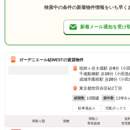
検索中の条件の新着物件情報をいち早く
新着メール通知を受け
ガーデニエール砧WESTの賃貸物件
祖師ヶ谷大蔵駅 歩
9
分 （小
千歳船橋駅 歩
10
分 （小田急
成城学園前駅 歩
20
分 （小田
東京都世田谷区砧2丁目
10階建
13年6
総階数
築年数
駐車場あり
宅配ボックス
間取り
賃
間取り図
階数
専有面積
管理