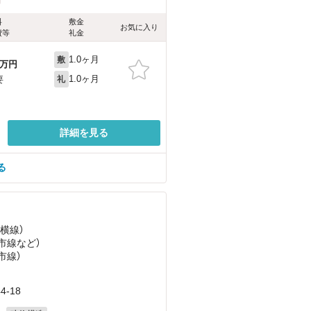
料
敷金
お気に入り
費等
礼金
1.0ヶ月
敷
万円
1.0ヶ月
要
礼
詳細を見る
る
東横線）
都市線
など
）
市線）
-18