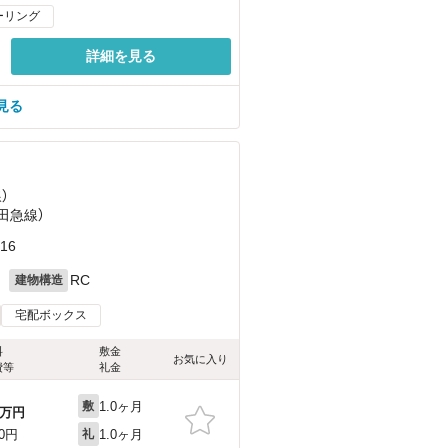
ーリング
詳細を見る
見る
）
小田急線）
16
月
RC
建物構造
宅配ボックス
料
敷金
お気に入り
費等
礼金
1.0ヶ月
敷
万円
1.0ヶ月
00円
礼