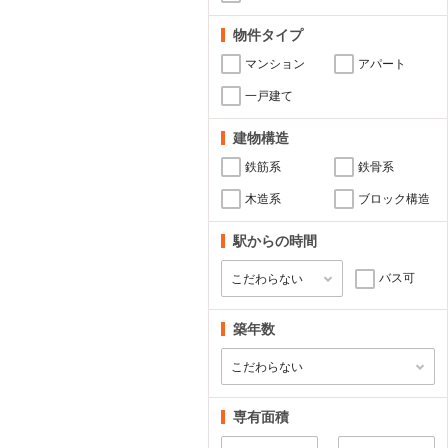
物件タイプ
マンション
アパート
一戸建て
建物構造
鉄筋系
鉄骨系
木造系
ブロック構造
駅からの時間
バス可
築年数
専有面積