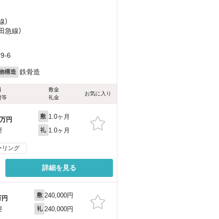
線）
小田急線）
-6
鉄骨造
物構造
料
敷金
お気に入り
費等
礼金
1.0ヶ月
敷
万円
1.0ヶ月
要
礼
ーリング
詳細を見る
240,000円
敷
万円
240,000円
要
礼