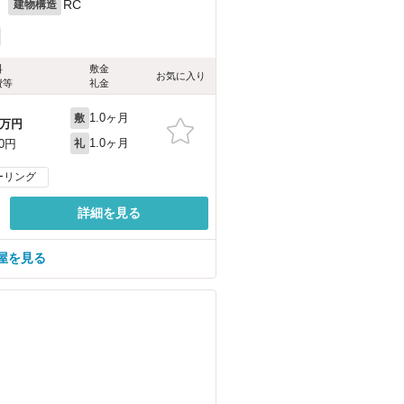
月
RC
建物構造
料
敷金
お気に入り
費等
礼金
1.0ヶ月
敷
万円
1.0ヶ月
00円
礼
ーリング
詳細を見る
屋を見る
）