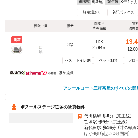
8階建
3年4ヶ
総階数
築年数
駐輪場あり
宅配ボックス
間取り
賃
間取り図
階数
専有面積
管理
新着
13.4
1DK
3階
25.64㎡
12,0
バス・トイレ別
ペット相談
フロ
ほか提供
アジールコート三軒茶屋のすべての部
ボヌールステージ笹塚の賃貸物件
代田橋駅 歩
5
分 （京王線）
笹塚駅 歩
9
分 （京王線）
新代田駅 歩
15
分 （井の頭線
ほか4駅（徒歩20分圏内）