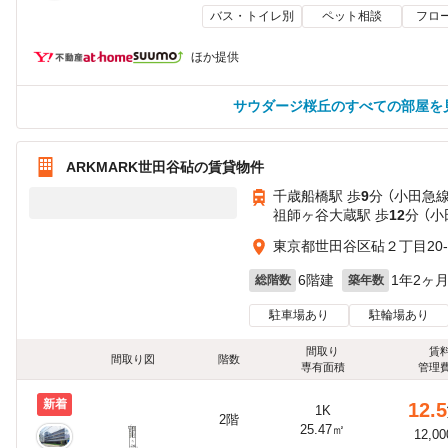
バス・トイレ別
ペット相談
フロ
ほか提供
サウダージ桜丘のすべての部屋を
ARKMARK世田谷砧の賃貸物件
千歳船橋駅 歩
9
分 （小田急線
祖師ヶ谷大蔵駅 歩
12
分 （
東京都世田谷区砧２丁目20-
6階建
1年2ヶ
総階数
築年数
駐車場あり
駐輪場あり
間取り
賃
間取り図
階数
専有面積
管理
新着
12.5
1K
2階
25.47㎡
12,0