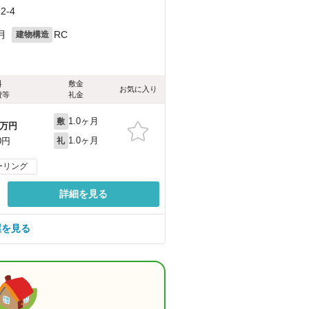
-4
月
RC
建物構造
料
敷金
お気に入り
費等
礼金
1.0ヶ月
敷
万円
1.0ヶ月
0円
礼
ーリング
詳細を見る
屋を見る