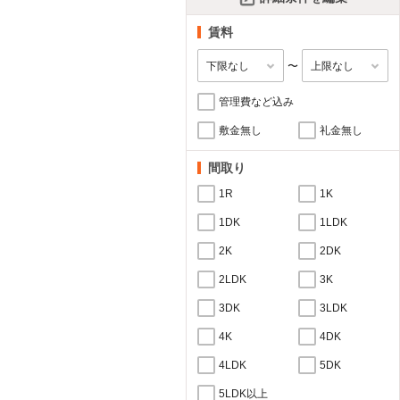
賃料
〜
管理費など込み
敷金無し
礼金無し
間取り
1R
1K
1DK
1LDK
2K
2DK
2LDK
3K
3DK
3LDK
4K
4DK
4LDK
5DK
5LDK以上