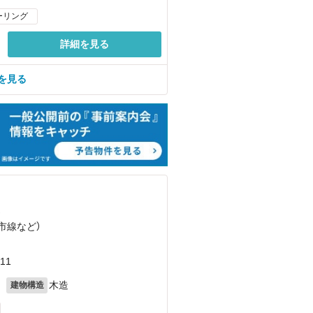
ーリング
詳細を見る
を見る
）
都市線
など
）
11
月
木造
建物構造