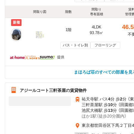
間取り
賃
間取り図
階数
専有面積
管理
新着
46.5
4LDK
1階
93.78㎡
不
バス・トイレ別
フローリング
提供
まほろば荘のすべての部屋を見
アジールコート三軒茶屋の賃貸物件
祐天寺駅 バス
4
分 歩
2
分 （
三軒茶屋駅 歩
10
分 （田園
池尻大橋駅 歩
13
分 （田園都
ほか1駅（徒歩20分圏内）
東京都世田谷区下馬２丁目44