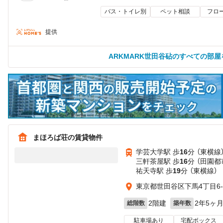
バス・トイレ別
ペット相談
フロ
提供
ARKMARK世田谷砧のすべての部屋
まほろば荘の賃貸物件
学芸大学駅 歩
16
分 （東横線
三軒茶屋駅 歩
16
分 （田園
祐天寺駅 歩
19
分 （東横線）
東京都世田谷区下馬4丁目6-
2階建
2年5ヶ
総階数
築年数
駐車場あり
宅配ボックス