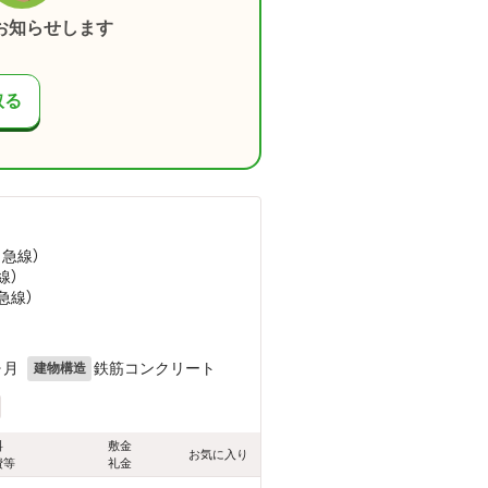
お知らせします
取る
田急線）
線）
急線）
ヶ月
鉄筋コンクリート
建物構造
料
敷金
お気に入り
費等
礼金