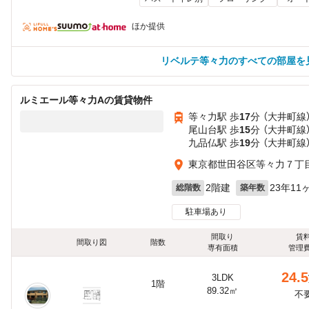
ほか提供
リベルテ等々力のすべての部屋を
ルミエール等々力Aの賃貸物件
等々力駅 歩
17
分 （大井町線
尾山台駅 歩
15
分 （大井町線
九品仏駅 歩
19
分 （大井町線
東京都世田谷区等々力７丁
2階建
23年11
総階数
築年数
駐車場あり
間取り
賃
間取り図
階数
専有面積
管理
24.5
3LDK
1階
89.32㎡
不