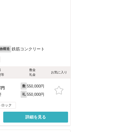
）
）
）
目
鉄筋コンクリート
物構造
料
敷金
お気に入り
費等
礼金
550,000円
敷
万円
550,000円
要
礼
トロック
詳細を見る