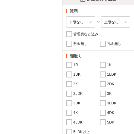
賃料
〜
管理費など込み
敷金無し
礼金無し
間取り
1R
1K
1DK
1LDK
2K
2DK
2LDK
3K
3DK
3LDK
4K
4DK
4LDK
5DK
5LDK以上