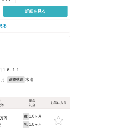
詳細を見る
見る
）
）
）
目１６-１１
ヶ月
木造
建物構造
料
敷金
お気に入り
費等
礼金
1.0ヶ月
敷
万円
1.0ヶ月
要
礼