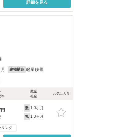
詳細を見る
）
）
目
ヶ月
軽量鉄骨
建物構造
料
敷金
お気に入り
費等
礼金
1.0ヶ月
敷
万円
1.0ヶ月
要
礼
ーリング