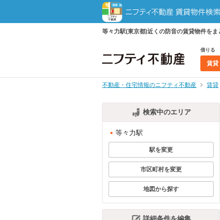
等々力駅(東京都)近くの防音の賃貸物件を
借りる
賃貸
不動産・住宅情報のニフティ不動産
賃貸
検索中のエリア
等々力駅
駅を変更
市区町村を変更
地図から探す
詳細条件を編集