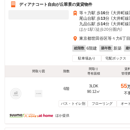
ディアナコート自由が丘翠景の賃貸物件
等々力駅 歩
16
分 （大井町線
尾山台駅 歩
13
分 （大井町線
九品仏駅 歩
14
分 （大井町線
ほか1駅（徒歩20分圏内）
東京都世田谷区等々力6丁
6階建
新築
総階数
築年数
建
駐車場あり
宅配ボックス
間取り
賃
間取り図
階数
専有面積
管理
55
3LDK
6階
90.12㎡
不
バス・トイレ別
フローリング
オー
ほか提供