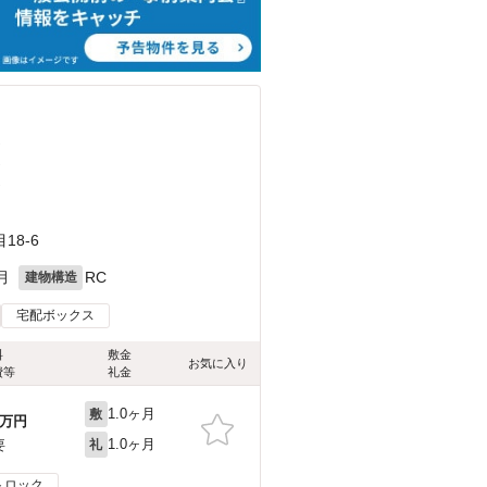
）
）
）
8-6
月
RC
建物構造
宅配ボックス
料
敷金
お気に入り
費等
礼金
1.0ヶ月
敷
万円
1.0ヶ月
要
礼
トロック