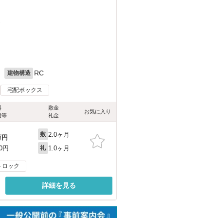
）
）
月
RC
建物構造
宅配ボックス
料
敷金
お気に入り
費等
礼金
2.0ヶ月
敷
万円
1.0ヶ月
00円
礼
トロック
詳細を見る