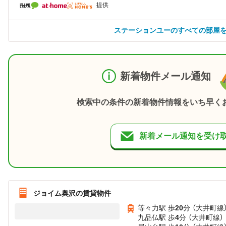
提供
ステーションユーのすべての部屋
新着物件メール通知
検索中の条件の新着物件情報をいち早く
新着メール通知を受け
ジョイム奥沢の賃貸物件
等々力駅 歩
20
分 （大井町線
九品仏駅 歩
4
分 （大井町線）