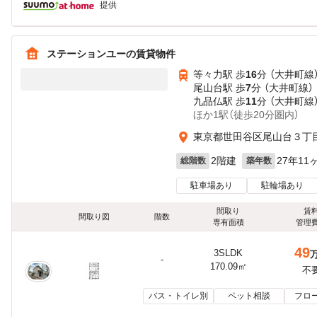
提供
ステーションユーの賃貸物件
等々力駅 歩
16
分 （大井町線
尾山台駅 歩
7
分 （大井町線）
九品仏駅 歩
11
分 （大井町線
ほか1駅（徒歩20分圏内）
東京都世田谷区尾山台３丁
2階建
27年11
総階数
築年数
駐車場あり
駐輪場あり
間取り
賃
間取り図
階数
専有面積
管理
49
3SLDK
-
170.09㎡
不
バス・トイレ別
ペット相談
フロ