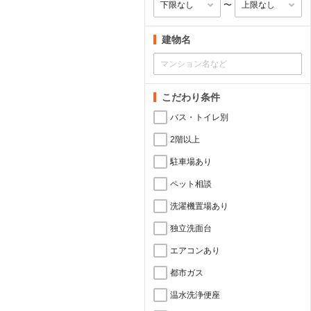
〜
建物名
こだわり条件
バス・トイレ別
2階以上
駐車場あり
ペット相談
洗濯機置場あり
独立洗面台
エアコンあり
都市ガス
温水洗浄便座