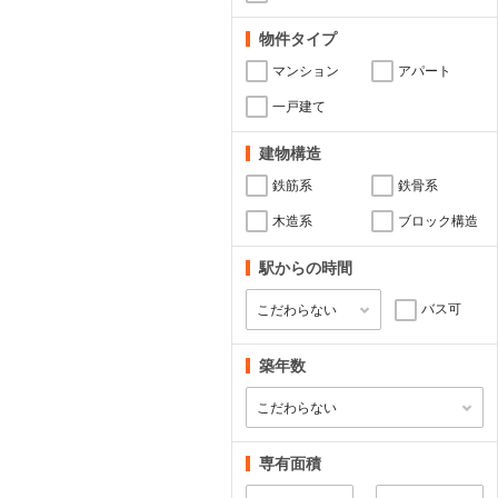
物件タイプ
マンション
アパート
一戸建て
建物構造
鉄筋系
鉄骨系
木造系
ブロック構造
駅からの時間
バス可
築年数
専有面積