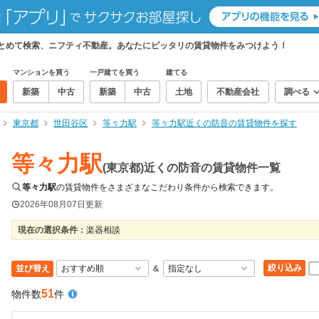
まとめて検索、ニフティ不動産。あなたにピッタリの賃貸物件をみつけよう！
マンションを買う
一戸建てを買う
建てる
新築
中古
新築
中古
土地
不動産会社
調べる
東京都
世田谷区
等々力駅
等々力駅近くの防音の賃貸物件を探す
等々力駅
(東京都)近くの防音の賃貸物件一覧
等々力駅
の賃貸物件をさまざまなこだわり条件から検索できます。
2026年08月07日
更新
現在の選択条件：
楽器相談
絞り込み
並び替え
＆
51
物件数
件