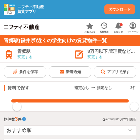
ニフティ不動産
ダウンロード
賃貸アプリ
お知らせ
閲覧履歴
マイページ
お気に入り
青郷駅(福井県)近くの学生向けの賃貸物件一覧
青郷駅
8万円以下,管理費など込み
変更する
変更する
条件を保存
新着通知
アプリで探す
賃料で探す
指定なし
〜
指定なし
3
件
指定した賃料で絞り込む
3
物件数
件
2026年01月22日
更新