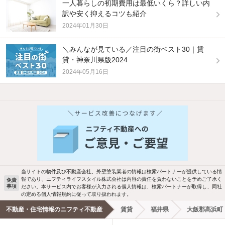
一人暮らしの初期費用は最低いくら？詳しい内
訳や安く抑えるコツも紹介
2024年01月30日
＼みんなが見ている／注目の街ベスト30｜賃
貸・神奈川県版2024
2024年05月16日
他の人はこんな条件で絞り込んでいます！
人気のこだわり条件
新着物件メール通知
バス・トイレ別
2階以上
ご希望の条件の物件が見つかり次第、メ
駐車場あり
ペット相談
ールでお知らせします
当サイトの物件及び不動産会社、外壁塗装業者の情報は検索パートナーが提供している情
報であり、ニフティライフスタイル株式会社は内容の責任を負わないことを予めご了承く
免責
洗濯機置場あり
独立洗面台
事項
ださい。本サービス内でお客様が入力される個人情報は、検索パートナーが取得し、同社
新着メール通知を受け取る
の定める個人情報規約に従って取り扱われます。
エアコンあり
都市ガス
不動産・住宅情報のニフティ不動産
賃貸
福井県
大飯郡高浜町