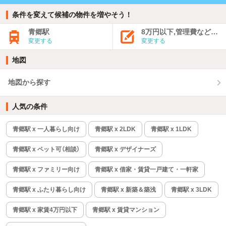
条件を変えて候補の物件を増やそう！
青郷駅
8万円以下,管理費など込み
変更する
変更する
地図
地図から探す
人気の条件
青郷駅 x 一人暮らし向け
青郷駅 x 2LDK
青郷駅 x 1LDK
青郷駅 x ペット可（相談）
青郷駅 x デザイナーズ
青郷駅 x ファミリー向け
青郷駅 x 借家・賃貸一戸建て・一軒家
青郷駅 x ふたり暮らし向け
青郷駅 x 新築＆築浅
青郷駅 x 3LDK
青郷駅 x 家賃4万円以下
青郷駅 x 賃貸マンション