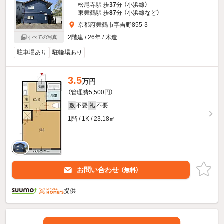
松尾寺駅 歩
37
分 （小浜線）
東舞鶴駅 歩
87
分 （小浜線
など
）
京都府舞鶴市字吉野855-3
2階建 / 26年 / 木造
すべての写真
駐車場あり
駐輪場あり
3.5
万円
（管理費5,500円）
不要
不要
敷
礼
1階 / 1K / 23.18㎡
お問い合わせ
（無料）
提供