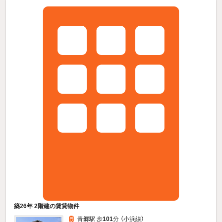
築26年 2階建の賃貸物件
青郷駅 歩
101
分 （小浜線）