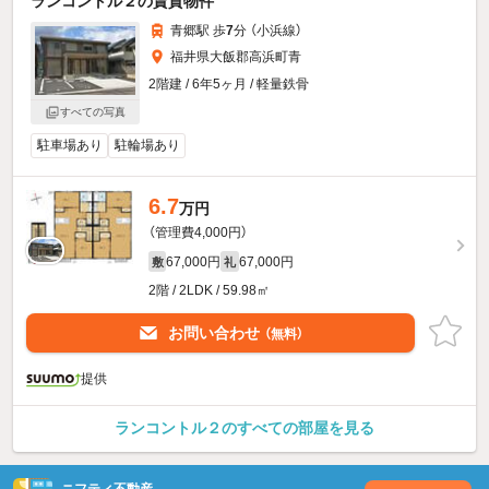
ランコントル２の賃貸物件
青郷駅 歩
7
分 （小浜線）
福井県大飯郡高浜町青
2階建 / 6年5ヶ月 / 軽量鉄骨
すべての写真
駐車場あり
駐輪場あり
6.7
万円
（管理費4,000円）
67,000円
67,000円
敷
礼
2階 / 2LDK / 59.98㎡
お問い合わせ
（無料）
提供
ランコントル２のすべての部屋を見る