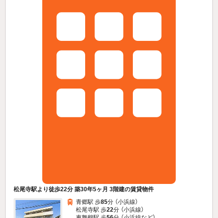
松尾寺駅より徒歩22分 築30年5ヶ月 3階建の賃貸物件
青郷駅 歩
85
分 （小浜線）
松尾寺駅 歩
22
分 （小浜線）
東舞鶴駅 歩
56
分 （小浜線
など
）