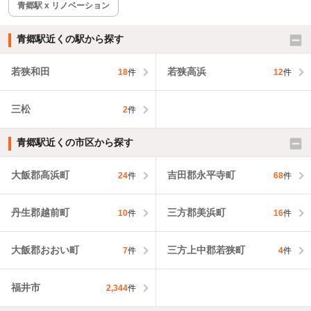
青郷駅 x リノベーション
青郷駅近くの駅から探す
若狭和田
若狭高浜
18
件
12
件
三松
2
件
青郷駅近くの市区から探す
大飯郡高浜町
吉田郡永平寺町
24
件
68
件
丹生郡越前町
三方郡美浜町
10
件
16
件
大飯郡おおい町
三方上中郡若狭町
7
件
4
件
福井市
2,344
件