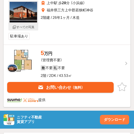
上中駅 歩
28
分 （小浜線）
福井県三方上中郡若狭町神谷
2階建 / 26年1ヶ月 / 木造
すべての写真
駐車場あり
5
万円
（管理費不要）
不要
不要
敷
礼
2階 / 2DK / 43.53㎡
お問い合わせ
（無料）
提供
ニフティ不動産
ダウンロード
賃貸アプリ