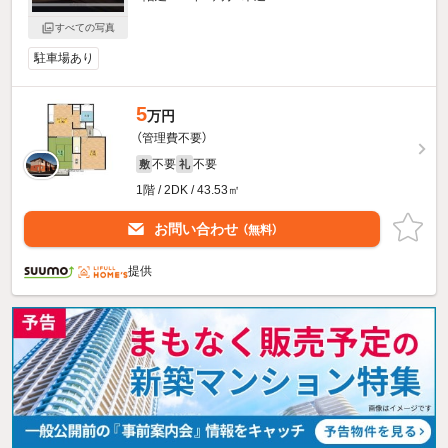
すべての写真
駐車場あり
5
万円
（管理費不要）
不要
不要
敷
礼
1階 / 2DK / 43.53㎡
お問い合わせ
（無料）
提供