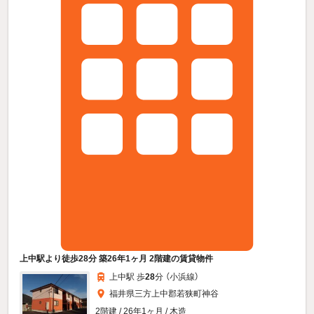
上中駅より徒歩28分 築26年1ヶ月 2階建の賃貸物件
上中駅 歩
28
分 （小浜線）
福井県三方上中郡若狭町神谷
2階建 / 26年1ヶ月 / 木造