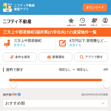
ニフティ不動産
ダウンロード
賃貸アプリ
お知らせ
閲覧履歴
マイページ
お気に入り
三方上中郡若狭町(福井県)の学生向けの賃貸物件一覧
三方上中郡若狭町
8万円以下,管理費など込み
変更する
変更する
条件を保存
新着通知
アプリで探す
賃料で探す
指定なし
〜
指定なし
4
件
指定した賃料で絞り込む
4
物件数
件
2026年04月18日
更新