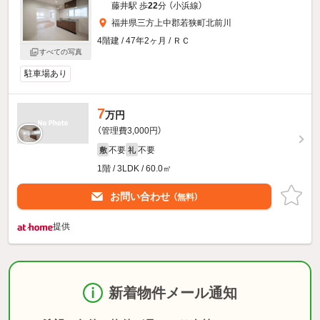
藤井駅 歩
22
分 （小浜線）
福井県三方上中郡若狭町北前川
4階建 / 47年2ヶ月 / ＲＣ
すべての写真
駐車場あり
7
万円
（管理費3,000円）
不要
不要
敷
礼
1階 / 3LDK / 60.0㎡
お問い合わせ
（無料）
提供
新着物件メール通知