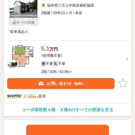
福井県三方上中郡若狭町脇袋
2階建 / 25年11ヶ月 / 木造
すべての写真
駐車場あり
5.1
万円
（管理費不要）
不要
不要
敷
礼
2階 / 2DK / 42.86㎡
お問い合わせ
（無料）
提供
コーポ塚前館Ａ棟・Ｂ棟Aのすべての部屋を見る