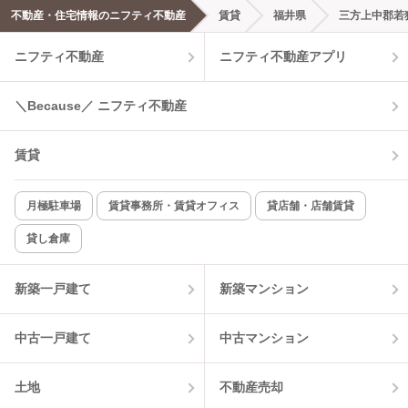
不動産・住宅情報のニフティ不動産
賃貸
福井県
三方上中郡若
エアコンあり
都市ガス
ニフティ不動産
ニフティ不動産アプリ
温水洗浄便座
オートロック
＼Because／ ニフティ不動産
コンロ2口以上
追焚き機能
賃貸
TV付インターホン
角部屋
新着のみ
インターネット無料
月極駐車場
賃貸事務所・賃貸オフィス
貸店舗・店舗賃貸
貸し倉庫
該当件数:
物件一覧に反映
4
件
新築一戸建て
新築マンション
中古一戸建て
中古マンション
土地
不動産売却