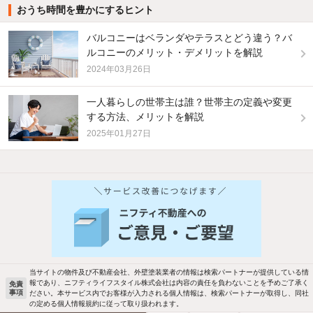
おうち時間を豊かにするヒント
バルコニーはベランダやテラスとどう違う？バ
ルコニーのメリット・デメリットを解説
2024年03月26日
一人暮らしの世帯主は誰？世帯主の定義や変更
する方法、メリットを解説
2025年01月27日
他の人はこんな条件で絞り込んでいます！
人気のこだわり条件
バス・トイレ別
2階以上
駐車場あり
ペット相談
当サイトの物件及び不動産会社、外壁塗装業者の情報は検索パートナーが提供している情
報であり、ニフティライフスタイル株式会社は内容の責任を負わないことを予めご了承く
免責
事項
ださい。本サービス内でお客様が入力される個人情報は、検索パートナーが取得し、同社
洗濯機置場あり
独立洗面台
の定める個人情報規約に従って取り扱われます。