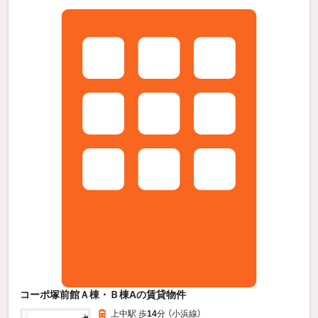
コーポ塚前館Ａ棟・Ｂ棟Aの賃貸物件
上中駅 歩
14
分 （小浜線）