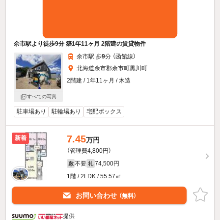
余市駅より徒歩9分 築1年11ヶ月 2階建の賃貸物件
余市駅 歩
9
分 （函館線）
北海道余市郡余市町黒川町
2階建 / 1年11ヶ月 / 木造
すべての写真
駐車場あり
駐輪場あり
宅配ボックス
7.45
新着
万円
（管理費4,800円）
不要
74,500円
敷
礼
1階 / 2LDK / 55.57㎡
お問い合わせ
（無料）
提供