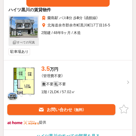
ハイツ黒川の賃貸物件
蘭島駅 バス
8
分 歩
8
分 （函館線）
北海道余市郡余市町黒川町17丁目16-5
2階建 / 48年9ヶ月 / 木造
すべての写真
駐車場あり
3.5
万円
（管理費不要）
不要
不要
敷
礼
1階 / 2LDK / 57.02㎡
お問い合わせ
（無料）
提供