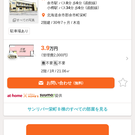
余市駅 バス
8
分 歩
6
分 （函館線）
小樽駅 バス
34
分 歩
6
分 （函館線）
北海道余市郡余市町栄町
すべての写真
2階建 / 30年7ヶ月 / 木造
駐車場あり
3.9
万円
（管理費2,000円）
不要
不要
敷
礼
2階 / 1R / 21.06㎡
お問い合わせ
（無料）
提供
サンリバー栄町Ｂ棟のすべての部屋を見る