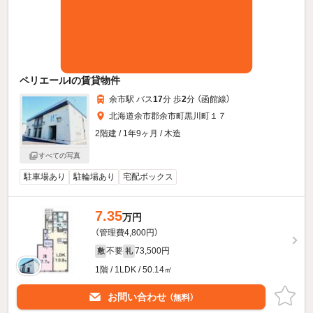
ペリエールIの賃貸物件
余市駅 バス
17
分 歩
2
分 （函館線）
北海道余市郡余市町黒川町１７
2階建 / 1年9ヶ月 / 木造
すべての写真
駐車場あり
駐輪場あり
宅配ボックス
7.35
万円
（管理費4,800円）
不要
73,500円
敷
礼
1階 / 1LDK / 50.14㎡
お問い合わせ
（無料）