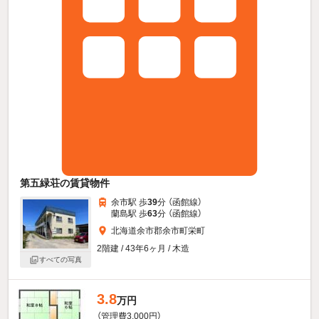
第五緑荘の賃貸物件
余市駅 歩
39
分 （函館線）
蘭島駅 歩
63
分 （函館線）
北海道余市郡余市町栄町
2階建 / 43年6ヶ月 / 木造
すべての写真
3.8
万円
（管理費3,000円）