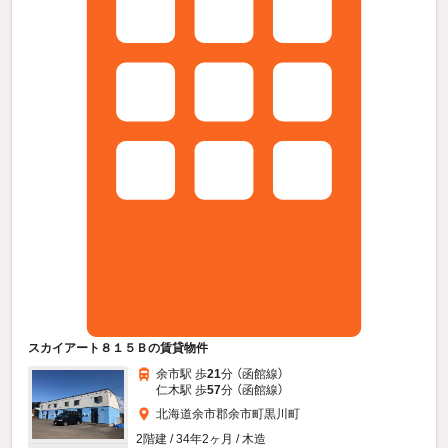
スカイアート８１５Ｂの賃貸物件
余市駅 歩
21
分 （函館線）
仁木駅 歩
57
分 （函館線）
北海道余市郡余市町黒川町
2階建 / 34年2ヶ月 / 木造