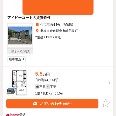
アイビーコートの賃貸物件
余市駅 歩
24
分 （函館線）
北海道余市郡余市町美園町
2階建 / 19年 / 木造
すべての写真
駐車場あり
5.5
万円
（管理費3,000円）
不要
不要
敷
礼
1階 / 1LDK / 40.15㎡
お問い合わせ
（無料）
提供