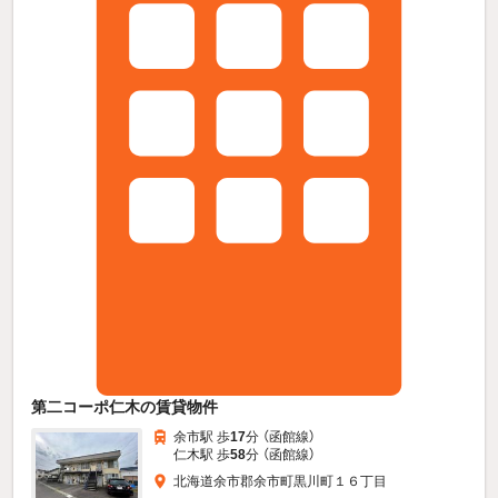
第二コーポ仁木の賃貸物件
余市駅 歩
17
分 （函館線）
仁木駅 歩
58
分 （函館線）
北海道余市郡余市町黒川町１６丁目