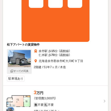
松下アパートの賃貸物件
余市駅 歩
15
分 （函館線）
仁木駅 歩
70
分 （函館線）
北海道余市郡余市町大川町９丁目
2階建 / 51年7ヶ月 / 木造
すべての写真
駐車場あり
3
万円
（管理費3,000円）
不要
不要
敷
礼