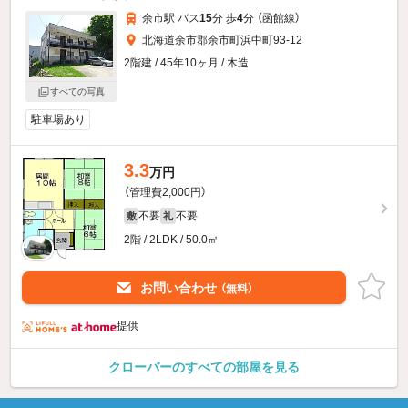
余市駅 バス
15
分 歩
4
分 （函館線）
北海道余市郡余市町浜中町93-12
2階建 / 45年10ヶ月 / 木造
すべての写真
駐車場あり
3.3
万円
（管理費2,000円）
不要
不要
敷
礼
2階 / 2LDK / 50.0㎡
お問い合わせ
（無料）
提供
クローバーのすべての部屋を見る