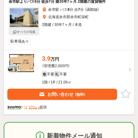
余市駅よりバス8分 徒歩7分 築30年7ヶ月 2階建の賃貸物件
余市駅 バス
8
分 歩
7
分 （函館線）
北海道余市郡余市町栄町
2階建 / 30年7ヶ月 / 木造
すべての写真
駐車場あり
3.9
万円
（管理費2,000円）
不要
不要
敷
礼
1階 / 1R / 21.06㎡
お問い合わせ
（無料）
提供
新着物件メール通知