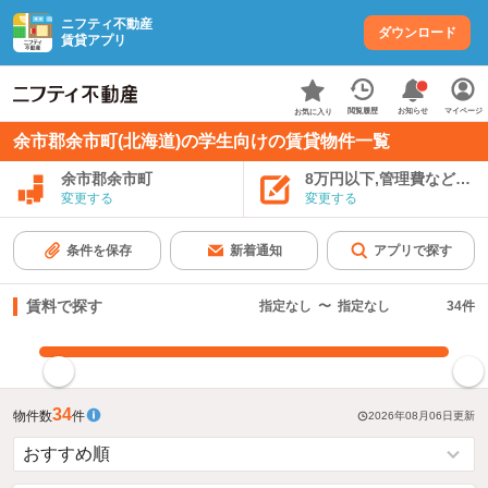
ニフティ不動産
ダウンロード
賃貸アプリ
お知らせ
閲覧履歴
マイページ
お気に入り
余市郡余市町(北海道)の学生向けの賃貸物件一覧
余市郡余市町
8万円以下,管理費など込み
変更する
変更する
条件を保存
新着通知
アプリで探す
賃料で探す
指定なし
〜
指定なし
34
件
指定した賃料で絞り込む
34
物件数
件
2026年08月06日
更新