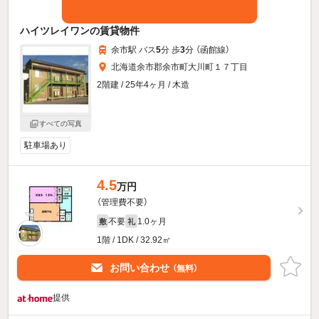
ハイツレイワンの賃貸物件
余市駅 バス
5
分 歩
3
分 （函館線）
北海道余市郡余市町大川町１７丁目
2階建 / 25年4ヶ月 / 木造
すべての写真
駐車場あり
4.5
万円
（管理費不要）
不要
1.0ヶ月
敷
礼
1階 / 1DK / 32.92㎡
お問い合わせ
（無料）
提供