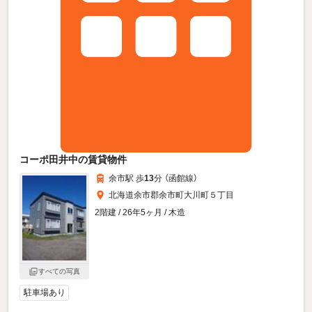
コーポ田井中の賃貸物件
余市駅 歩
13
分 （函館線）
北海道余市郡余市町大川町５丁目
2階建 / 26年5ヶ月 / 木造
すべての写真
駐車場あり