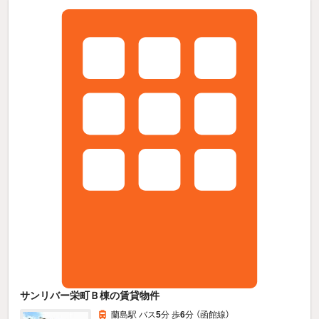
サンリバー栄町Ｂ棟の賃貸物件
蘭島駅 バス
5
分 歩
6
分 （函館線）