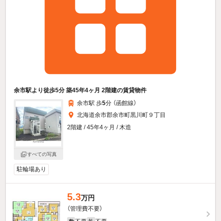
余市駅より徒歩5分 築45年4ヶ月 2階建の賃貸物件
余市駅 歩
5
分 （函館線）
北海道余市郡余市町黒川町９丁目
2階建 / 45年4ヶ月 / 木造
すべての写真
駐輪場あり
5.3
万円
（管理費不要）