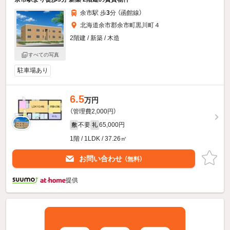
余市駅 歩
3
分 （函館線）
北海道余市郡余市町黒川町４
2階建 / 新築 / 木造
すべての写真
駐車場あり
6.5
万円
（管理費2,000円）
不要
65,000円
敷
礼
1階 / 1LDK / 37.26㎡
お問い合わせ
（無料）
提供