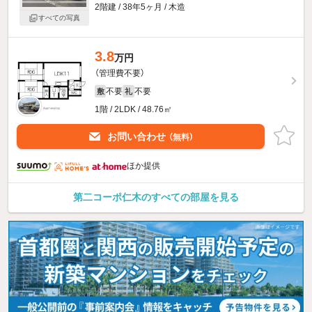
2階建 / 38年5ヶ月 / 木造
すべての写真
3.8
万円
（管理費不要）
不要
不要
敷
礼
1階 / 2LDK / 48.76㎡
お問い合わせ
（無料）
ほか提供
第二コーポ仁木のすべての部屋を見る