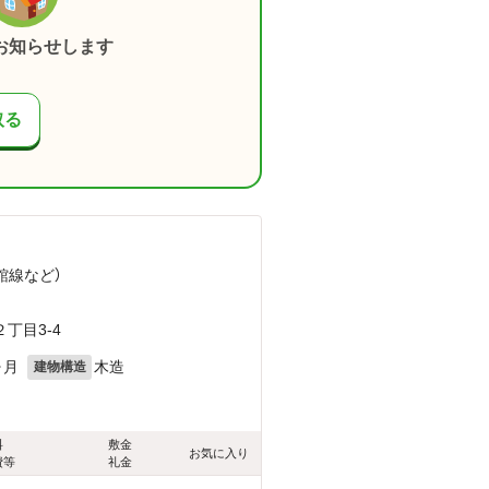
お知らせします
取る
館線
など
）
丁目3-4
ヶ月
木造
建物構造
料
敷金
お気に入り
費等
礼金