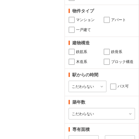
物件タイプ
マンション
アパート
一戸建て
建物構造
鉄筋系
鉄骨系
木造系
ブロック構造
駅からの時間
バス可
築年数
専有面積