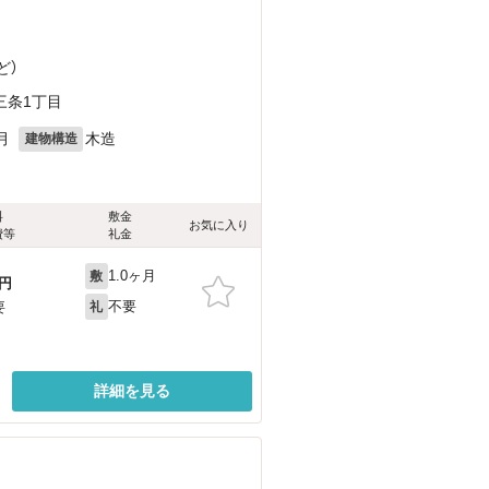
ど
）
三条1丁目
月
木造
建物構造
料
敷金
お気に入り
費等
礼金
1.0ヶ月
敷
円
不要
要
礼
詳細を見る