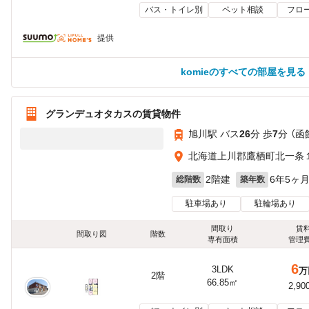
バス・トイレ別
ペット相談
フロ
提供
komieのすべての部屋を見る
グランデュオタカスの賃貸物件
旭川駅 バス
26
分 歩
7
分 （函
北海道上川郡鷹栖町北一条
2階建
6年5ヶ
総階数
築年数
駐車場あり
駐輪場あり
間取り
賃
間取り図
階数
専有面積
管理
6
3LDK
万
2階
66.85㎡
2,90