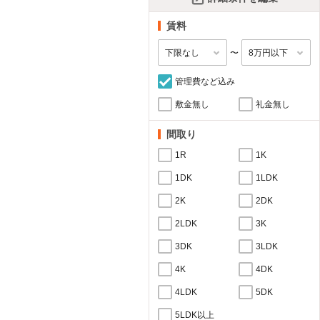
賃料
〜
管理費など込み
敷金無し
礼金無し
間取り
1R
1K
1DK
1LDK
2K
2DK
2LDK
3K
3DK
3LDK
4K
4DK
4LDK
5DK
5LDK以上