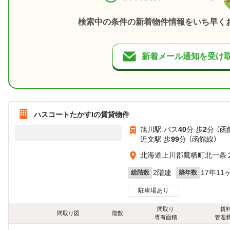
検索中の条件の新着物件情報をいち早く
新着メール通知を受け
ハスコートたかすIの賃貸物件
旭川駅 バス
40
分 歩
2
分 （函
近文駅 歩
99
分 （函館線）
北海道上川郡鷹栖町北一条２
2階建
17年11
総階数
築年数
駐車場あり
間取り
賃
間取り図
階数
専有面積
管理