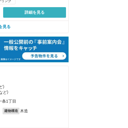
ーリング
詳細を見る
を見る
ど
）
など
）
一条1丁目
月
木造
建物構造