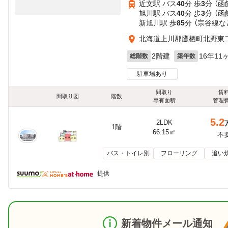
近文駅 バス
40
分 歩
3
分 （函
旭川駅 バス
40
分 歩
3
分 （函
新旭川駅 歩
85
分 （宗谷線
な
北海道上川郡鷹栖町北野東
2階建
16年11
総階数
築年数
駐車場あり
間取り
賃
間取り図
階数
専有面積
管理
5.2
2LDK
1階
66.15㎡
不
バス・トイレ別
フローリング
追い
提供
新着物件メール通知