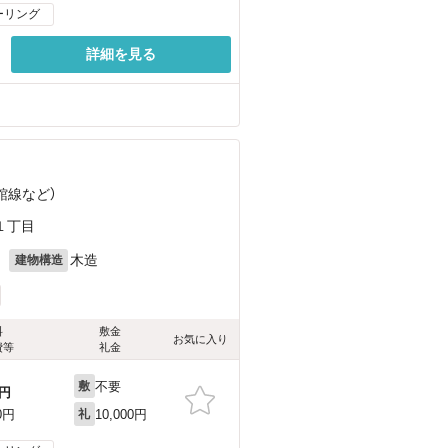
ーリング
詳細を見る
館線
など
）
１丁目
月
木造
建物構造
料
敷金
お気に入り
費等
礼金
不要
敷
円
10,000円
0円
礼