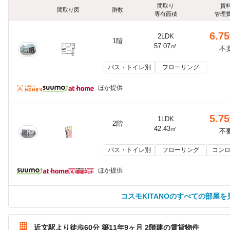
間取り
賃
間取り図
階数
専有面積
管理
6.75
2LDK
1階
57.07㎡
不
バス・トイレ別
フローリング
ほか提供
5.75
1LDK
2階
42.43㎡
不
バス・トイレ別
フローリング
コンロ
ほか提供
コスモKITANOのすべての部屋を
近文駅より徒歩60分 築11年9ヶ月 2階建の賃貸物件