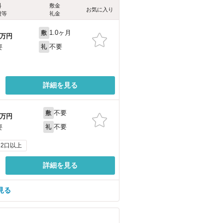
料
敷金
お気に入り
費等
礼金
1.0ヶ月
敷
万円
不要
要
礼
詳細を見る
不要
敷
万円
不要
要
礼
2口以上
詳細を見る
見る