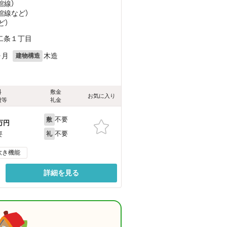
館線）
館線
など
）
ど
）
二条１丁目
ヶ月
木造
建物構造
料
敷金
お気に入り
費等
礼金
不要
敷
万円
不要
要
礼
炊き機能
詳細を見る