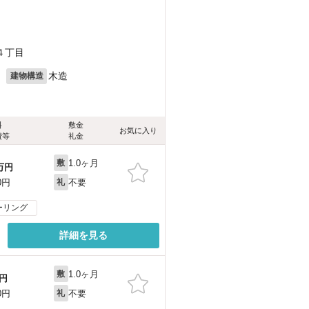
４丁目
月
木造
建物構造
料
敷金
お気に入り
費等
礼金
1.0ヶ月
敷
万円
不要
0円
礼
ーリング
詳細を見る
1.0ヶ月
敷
円
不要
0円
礼