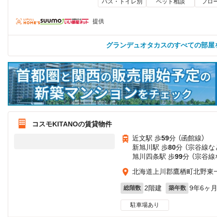
バス・トイレ別
ペット相談
フロ
提供
グランデュオタカスのすべての部屋
コスモKITANOの賃貸物件
近文駅 歩
59
分 （函館線）
新旭川駅 歩
80
分 （宗谷線
な
旭川四条駅 歩
99
分 （宗谷線
北海道上川郡鷹栖町北野東
2階建
9年6ヶ
総階数
築年数
駐車場あり