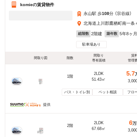
komieの賃貸物件
永山駅 歩
108
分 （宗谷線）
北海道上川郡鷹栖町南一条
2階建
5年8ヶ
総階数
築年数
駐車場あり
間取り
賃
間取り図
階数
専有面積
管理
5.7
2LDK
1階
51.43㎡
3,00
バス・トイレ別
ペット相談
フロ
提供
6
2LDK
万
2階
67.68㎡
3,00