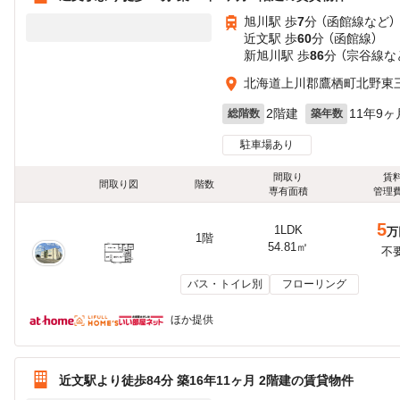
旭川駅 歩
7
分 （函館線
など
）
近文駅 歩
60
分 （函館線）
新旭川駅 歩
86
分 （宗谷線
な
北海道上川郡鷹栖町北野東
2階建
11年9ヶ
総階数
築年数
駐車場あり
間取り
賃
間取り図
階数
専有面積
管理
5
1LDK
万
1階
54.81㎡
不
バス・トイレ別
フローリング
ほか提供
近文駅より徒歩84分 築16年11ヶ月 2階建の賃貸物件