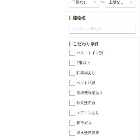
〜
建物名
こだわり条件
バス・トイレ別
2階以上
駐車場あり
ペット相談
洗濯機置場あり
独立洗面台
エアコンあり
都市ガス
温水洗浄便座