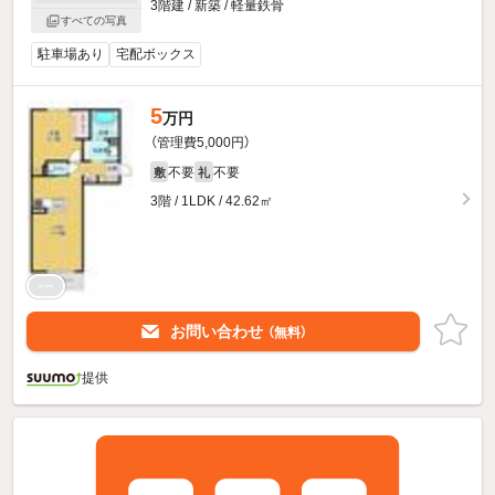
3階建 / 新築 / 軽量鉄骨
すべての写真
駐車場あり
宅配ボックス
5
万円
（管理費5,000円）
不要
不要
敷
礼
3階 / 1LDK / 42.62㎡
お問い合わせ
（無料）
提供