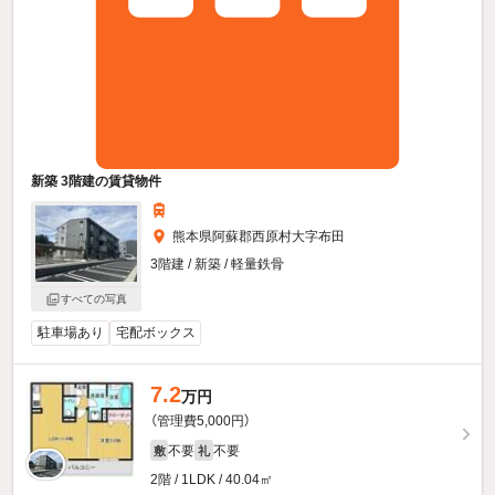
新築 3階建の賃貸物件
熊本県阿蘇郡西原村大字布田
3階建 / 新築 / 軽量鉄骨
すべての写真
駐車場あり
宅配ボックス
7.2
万円
（管理費5,000円）
不要
不要
敷
礼
2階 / 1LDK / 40.04㎡