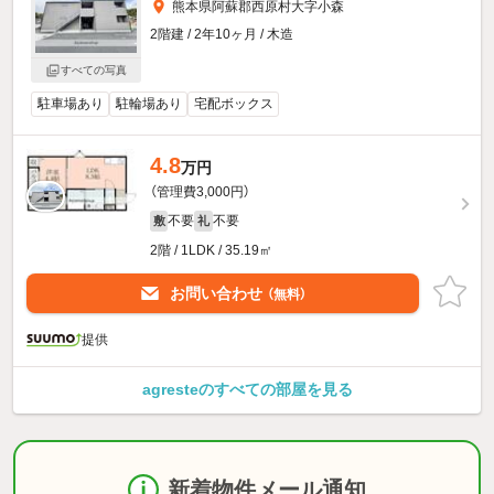
熊本県阿蘇郡西原村大字小森
2階建 / 2年10ヶ月 / 木造
すべての写真
駐車場あり
駐輪場あり
宅配ボックス
4.8
万円
（管理費3,000円）
不要
不要
敷
礼
2階 / 1LDK / 35.19㎡
お問い合わせ
（無料）
提供
agresteのすべての部屋を見る
新着物件メール通知