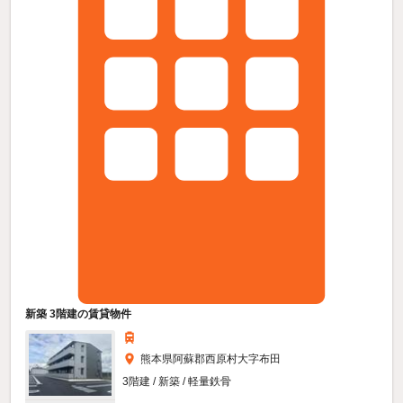
新築 3階建の賃貸物件
熊本県阿蘇郡西原村大字布田
3階建 / 新築 / 軽量鉄骨