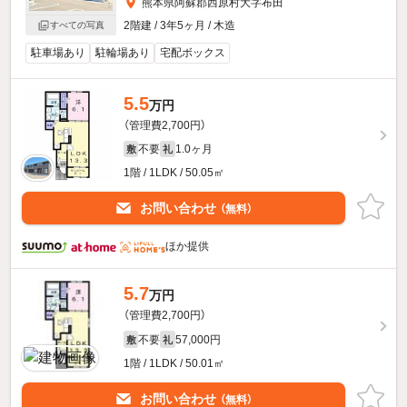
熊本県阿蘇郡西原村大字布田
2階建 / 3年5ヶ月 / 木造
すべての写真
駐車場あり
駐輪場あり
宅配ボックス
5.5
万円
（管理費2,700円）
不要
1.0ヶ月
敷
礼
1階 / 1LDK / 50.05㎡
お問い合わせ
（無料）
ほか提供
5.7
万円
（管理費2,700円）
不要
57,000円
敷
礼
1階 / 1LDK / 50.01㎡
お問い合わせ
（無料）