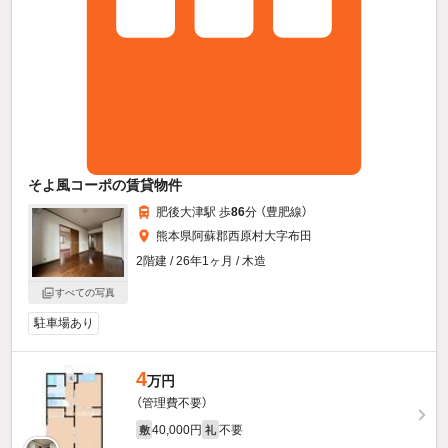
そよ風コーポの賃貸物件
肥後大津駅 歩
86
分 （豊肥線）
熊本県阿蘇郡西原村大字布田
2階建 / 26年1ヶ月 / 木造
すべての写真
駐車場あり
4
万円
（管理費不要）
40,000円
不要
敷
礼