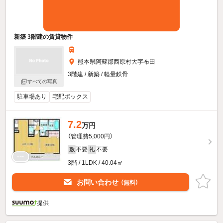
新築 3階建の賃貸物件
熊本県阿蘇郡西原村大字布田
3階建 / 新築 / 軽量鉄骨
すべての写真
駐車場あり
宅配ボックス
7.2
万円
（管理費5,000円）
不要
不要
敷
礼
3階 / 1LDK / 40.04㎡
お問い合わせ
（無料）
提供