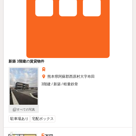
新築 3階建の賃貸物件
熊本県阿蘇郡西原村大字布田
3階建 / 新築 / 軽量鉄骨
すべての写真
駐車場あり
宅配ボックス
5