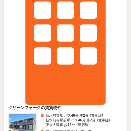
グリーンフォークの賃貸物件
新水前寺駅 バス
46
分 歩
2
分 （豊肥線）
新水前寺駅前駅 バス
46
分 歩
2
分 （健軍線）
肥後大津駅 歩
73
分 （豊肥線）