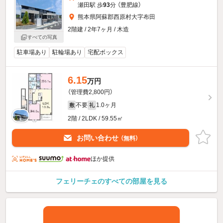
瀬田駅 歩
93
分 （豊肥線）
熊本県阿蘇郡西原村大字布田
2階建 / 2年7ヶ月 / 木造
すべての写真
駐車場あり
駐輪場あり
宅配ボックス
6.15
万円
（管理費2,800円）
不要
1.0ヶ月
敷
礼
2階 / 2LDK / 59.55㎡
お問い合わせ
（無料）
ほか提供
フェリーチェのすべての部屋を見る