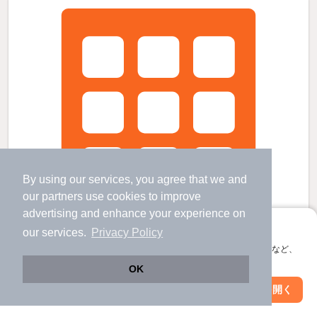
By using our services, you agree that we and
our
partners
use cookies to improve
advertising and enhance your experience on
アプリに切り替えて、サクサクお部屋探し
our services.
Privacy Policy
会員登録なしですぐ使える。マップ検索やお気に入り保存など、
アプリ限定の便利な機能が使えます！
OK
Web版で続行
アプリを開く
新築 3階建の賃貸物件
市区町村を変更
絞り込み条件を変更