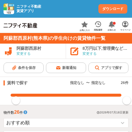
ニフティ不動産
ダウンロード
賃貸アプリ
お知らせ
閲覧履歴
マイページ
お気に入り
阿蘇郡西原村(熊本県)の学生向けの賃貸物件一覧
阿蘇郡西原村
8万円以下,管理費など込み
変更する
変更する
条件を保存
新着通知
アプリで探す
賃料で探す
指定なし
〜
指定なし
26
件
指定した賃料で絞り込む
26
物件数
件
2026年07月18日
更新