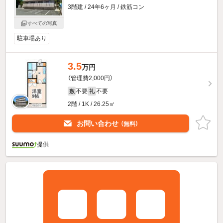
3階建 / 24年6ヶ月 / 鉄筋コン
すべての写真
駐車場あり
3.5
万円
（管理費2,000円）
不要
不要
敷
礼
2階 / 1K / 26.25㎡
お問い合わせ
（無料）
提供