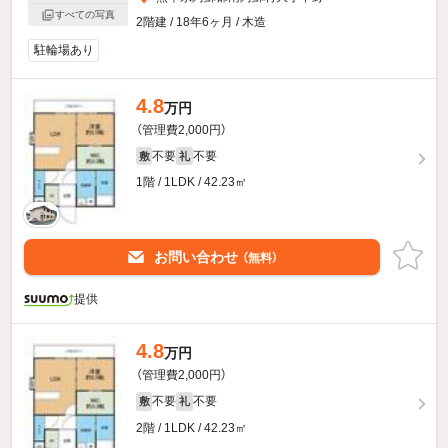
すべての写真
2階建 / 18年6ヶ月 / 木造
駐輪場あり
4.8
万円
（管理費2,000円）
不要
不要
敷
礼
1階 / 1LDK / 42.23㎡
お問い合わせ
（無料）
提供
4.8
万円
（管理費2,000円）
不要
不要
敷
礼
2階 / 1LDK / 42.23㎡