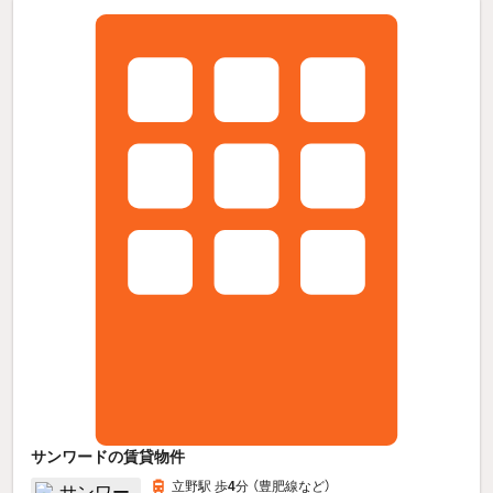
サンワードの賃貸物件
立野駅 歩
4
分 （豊肥線
など
）