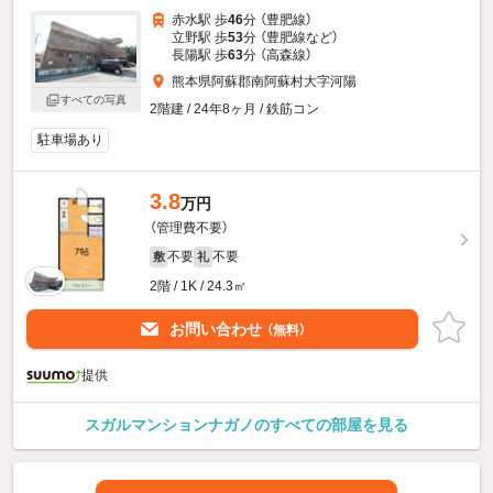
赤水駅 歩
46
分 （豊肥線）
立野駅 歩
53
分 （豊肥線
など
）
長陽駅 歩
63
分 （高森線）
熊本県阿蘇郡南阿蘇村大字河陽
すべての写真
2階建 / 24年8ヶ月 / 鉄筋コン
駐車場あり
3.8
万円
（管理費不要）
不要
不要
敷
礼
2階 / 1K / 24.3㎡
お問い合わせ
（無料）
提供
スガルマンションナガノのすべての部屋を見る