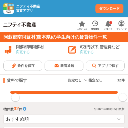
ニフティ不動産
ダウンロード
賃貸アプリ
お知らせ
閲覧履歴
マイページ
お気に入り
阿蘇郡南阿蘇村(熊本県)の学生向けの賃貸物件一覧
阿蘇郡南阿蘇村
8万円以下,管理費など込み
変更する
変更する
条件を保存
新着通知
アプリで探す
賃料で探す
指定なし
〜
指定なし
32
件
指定した賃料で絞り込む
32
物件数
件
2026年08月05日
更新