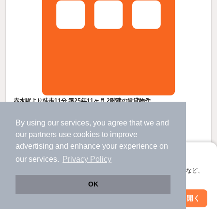
赤水駅より徒歩11分 築25年11ヶ月 2階建の賃貸物件
赤水駅 歩
11
分 （豊肥線）
By using our services, you agree that we and
熊本県阿蘇郡南阿蘇村大字下野
our
partners
use cookies to improve
2階建 / 25年11ヶ月 / 木造
advertising and enhance your experience on
すべての写真
アプリに切り替えて、サクサクお部屋探し
our services.
Privacy Policy
会員登録なしですぐ使える。マップ検索やお気に入り保存など、
4.8
アプリ限定の便利な機能が使えます！
万円
OK
（管理費2,000円）
Web版で続行
アプリを開く
市区町村を変更
絞り込み条件を変更
不要
不要
敷
礼
2階 / 2LDK / 61.0㎡