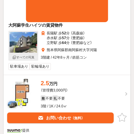
大阿蘇学生ハイツの賃貸物件
長陽駅 歩
52
分 （高森線）
赤水駅 歩
57
分 （豊肥線）
立野駅 歩
64
分 （豊肥線
など
）
熊本県阿蘇郡南阿蘇村大字河陽
3階建 / 42年8ヶ月 / 鉄筋コン
すべての写真
駐車場あり
駐輪場あり
2.5
万円
（管理費3,000円）
不要
不要
敷
礼
3階 / 1K / 24.0㎡
お問い合わせ
（無料）
提供