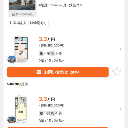
4階建 / 29年5ヶ月 / 鉄筋コン
すべての写真
駐車場あり
駐輪場あり
3.3
万円
（管理費2,000円）
不要
不要
敷
礼
2階 / 1R / 24.5㎡
お問い合わせ
（無料）
提供
3.3
万円
（管理費2,000円）
不要
不要
敷
礼
3階 / 1R / 24.5㎡