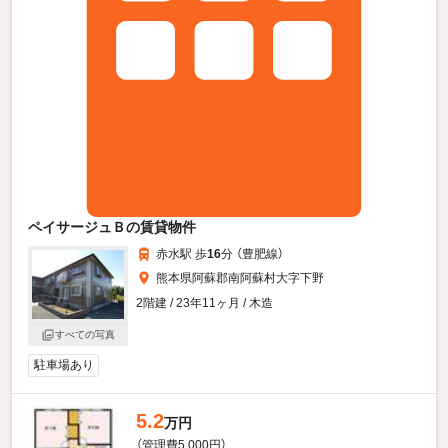
ペイサージュＢの賃貸物件
赤水駅 歩
16
分 （豊肥線）
熊本県阿蘇郡南阿蘇村大字下野
2階建 / 23年11ヶ月 / 木造
すべての写真
駐車場あり
5.2
万円
（管理費5,000円）