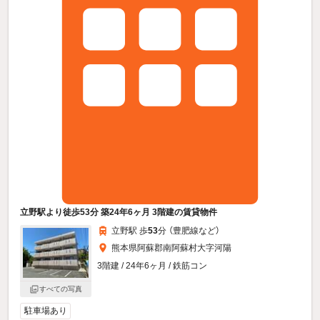
立野駅より徒歩53分 築24年6ヶ月 3階建の賃貸物件
立野駅 歩
53
分 （豊肥線
など
）
熊本県阿蘇郡南阿蘇村大字河陽
3階建 / 24年6ヶ月 / 鉄筋コン
すべての写真
駐車場あり