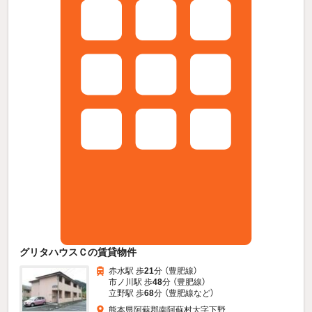
グリタハウスＣの賃貸物件
赤水駅 歩
21
分 （豊肥線）
市ノ川駅 歩
48
分 （豊肥線）
立野駅 歩
68
分 （豊肥線
など
）
熊本県阿蘇郡南阿蘇村大字下野