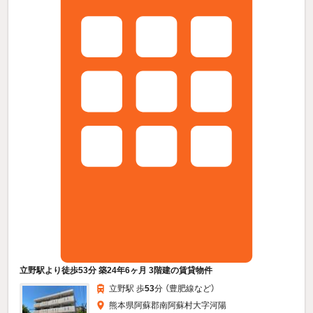
立野駅より徒歩53分 築24年6ヶ月 3階建の賃貸物件
立野駅 歩
53
分 （豊肥線
など
）
熊本県阿蘇郡南阿蘇村大字河陽