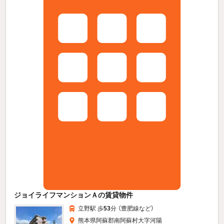
ジョイライフマンションＡの賃貸物件
立野駅 歩
53
分 （豊肥線
など
）
熊本県阿蘇郡南阿蘇村大字河陽