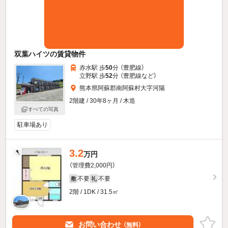
双葉ハイツの賃貸物件
赤水駅 歩
50
分 （豊肥線）
立野駅 歩
52
分 （豊肥線
など
）
熊本県阿蘇郡南阿蘇村大字河陽
2階建 / 30年8ヶ月 / 木造
すべての写真
駐車場あり
3.2
万円
（管理費2,000円）
不要
不要
敷
礼
2階 / 1DK / 31.5㎡
お問い合わせ
（無料）