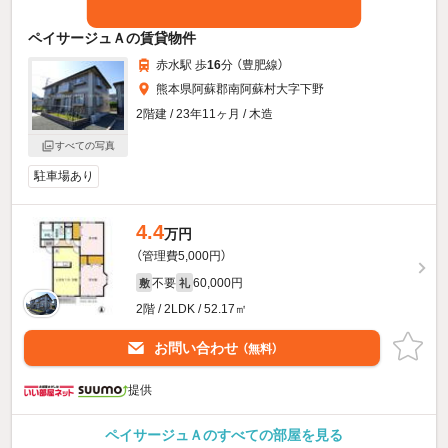
ペイサージュＡの賃貸物件
赤水駅 歩
16
分 （豊肥線）
熊本県阿蘇郡南阿蘇村大字下野
2階建 / 23年11ヶ月 / 木造
すべての写真
駐車場あり
4.4
万円
（管理費5,000円）
不要
60,000円
敷
礼
2階 / 2LDK / 52.17㎡
お問い合わせ
（無料）
提供
ペイサージュＡのすべての部屋を見る