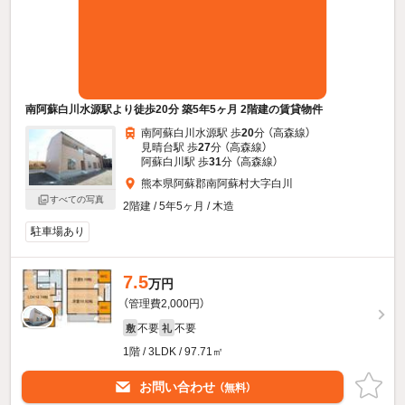
南阿蘇白川水源駅より徒歩20分 築5年5ヶ月 2階建の賃貸物件
南阿蘇白川水源駅 歩
20
分 （高森線）
見晴台駅 歩
27
分 （高森線）
阿蘇白川駅 歩
31
分 （高森線）
熊本県阿蘇郡南阿蘇村大字白川
すべての写真
2階建 / 5年5ヶ月 / 木造
駐車場あり
7.5
万円
（管理費2,000円）
不要
不要
敷
礼
1階 / 3LDK / 97.71㎡
お問い合わせ
（無料）