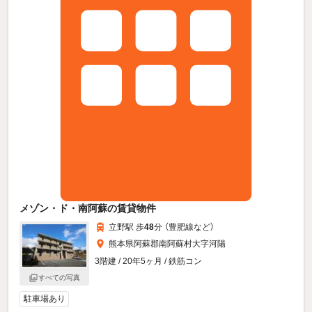
メゾン・ド・南阿蘇の賃貸物件
立野駅 歩
48
分 （豊肥線
など
）
熊本県阿蘇郡南阿蘇村大字河陽
3階建 / 20年5ヶ月 / 鉄筋コン
すべての写真
駐車場あり