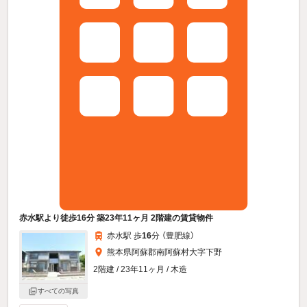
赤水駅より徒歩16分 築23年11ヶ月 2階建の賃貸物件
赤水駅 歩
16
分 （豊肥線）
熊本県阿蘇郡南阿蘇村大字下野
2階建 / 23年11ヶ月 / 木造
すべての写真