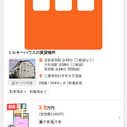
ミルキーハウスの賃貸物件
近鉄富田駅 歩
15
分 （三岐線
など
）
大矢知駅 歩
18
分 （三岐線）
富田駅 歩
24
分 （関西線）
三重県四日市市大字茂福
2階建 / 39年6ヶ月 / 軽量鉄骨
すべての写真
駐車場あり
駐輪場あり
3.9
新着
万円
（管理費3,000円）
不要
不要
敷
礼