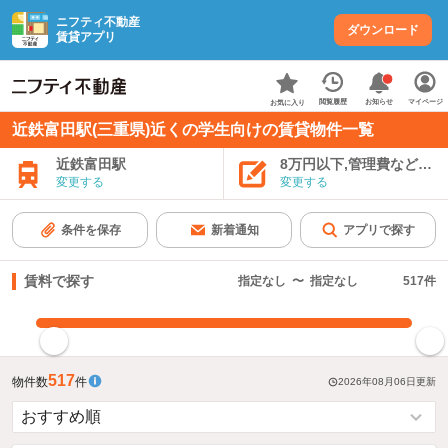
ニフティ不動産
ダウンロード
賃貸アプリ
お知らせ
閲覧履歴
マイページ
お気に入り
近鉄富田駅(三重県)近くの学生向けの賃貸物件一覧
近鉄富田駅
8万円以下,管理費など込み
変更する
変更する
条件を保存
新着通知
アプリで探す
賃料で探す
指定なし
〜
指定なし
517
件
指定した賃料で絞り込む
517
物件数
件
2026年08月06日
更新