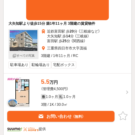
大矢知駅より徒歩15分 築1年11ヶ月 3階建の賃貸物件
近鉄富田駅 歩
20
分 （三岐線
など
）
大矢知駅 歩
14
分 （三岐線）
富田駅 歩
25
分 （関西線）
三重県四日市市大字茂福
3階建 / 1年11ヶ月 / RC
すべての写真
駐車場あり
駐輪場あり
宅配ボックス
5.5
万円
（管理費4,500円）
1.0ヶ月
1.0ヶ月
敷
礼
3階 / 1K / 30.0㎡
お問い合わせ
（無料）
提供