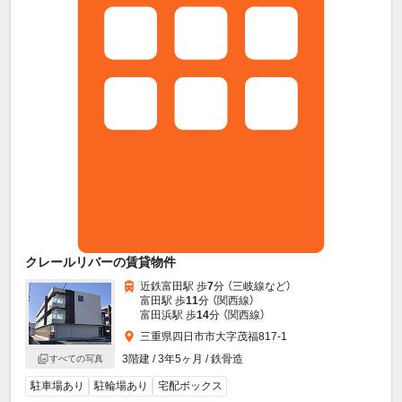
クレールリバーの賃貸物件
近鉄富田駅 歩
7
分 （三岐線
など
）
富田駅 歩
11
分 （関西線）
富田浜駅 歩
14
分 （関西線）
三重県四日市市大字茂福817-1
3階建 / 3年5ヶ月 / 鉄骨造
すべての写真
駐車場あり
駐輪場あり
宅配ボックス