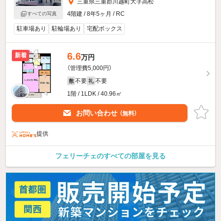
三重県三重郡川越町大字高松
4階建 / 8年5ヶ月 / RC
すべての写真
駐車場あり
駐輪場あり
宅配ボックス
6.6
新着
万円
（管理費5,000円）
不要
不要
敷
礼
1階 / 1LDK / 40.96㎡
お問い合わせ
（無料）
提供
フェリーチェのすべての部屋を見る