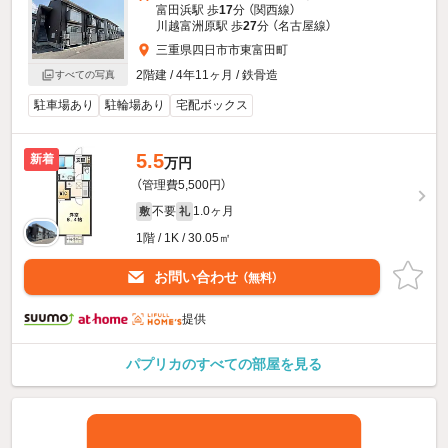
富田浜駅 歩
17
分 （関西線）
川越富洲原駅 歩
27
分 （名古屋線）
三重県四日市市東富田町
2階建 / 4年11ヶ月 / 鉄骨造
すべての写真
駐車場あり
駐輪場あり
宅配ボックス
5.5
新着
万円
（管理費5,500円）
不要
1.0ヶ月
敷
礼
1階 / 1K / 30.05㎡
お問い合わせ
（無料）
提供
パプリカのすべての部屋を見る