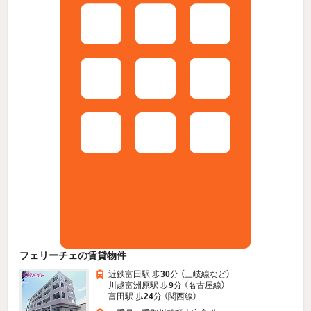
フェリーチェの賃貸物件
近鉄富田駅 歩
30
分 （三岐線
など
）
川越富洲原駅 歩
9
分 （名古屋線）
富田駅 歩
24
分 （関西線）