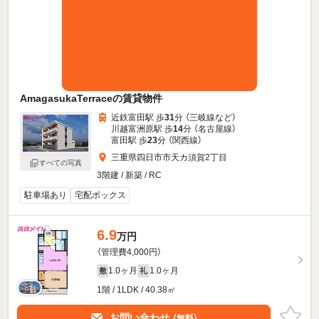
AmagasukaTerraceの賃貸物件
近鉄富田駅 歩
31
分 （三岐線
など
）
川越富洲原駅 歩
14
分 （名古屋線）
富田駅 歩
23
分 （関西線）
三重県四日市市天カ須賀2丁目
すべての写真
3階建 / 新築 / RC
駐車場あり
宅配ボックス
6.9
万円
（管理費4,000円）
1.0ヶ月
1.0ヶ月
敷
礼
1階 / 1LDK / 40.38㎡
お問い合わせ
（無料）