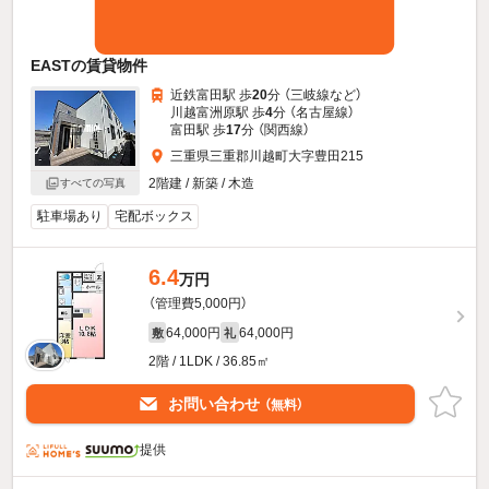
EASTの賃貸物件
近鉄富田駅 歩
20
分 （三岐線
など
）
川越富洲原駅 歩
4
分 （名古屋線）
富田駅 歩
17
分 （関西線）
三重県三重郡川越町大字豊田215
2階建 / 新築 / 木造
すべての写真
駐車場あり
宅配ボックス
6.4
万円
（管理費5,000円）
64,000円
64,000円
敷
礼
2階 / 1LDK / 36.85㎡
お問い合わせ
（無料）
提供