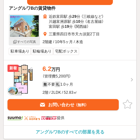
アングルワBの賃貸物件
近鉄富田駅 歩
29
分 （三岐線
など
）
川越富洲原駅 歩
10
分 （名古屋線）
富田駅 歩
19
分 （関西線）
三重県四日市市天カ須賀2丁目
2階建 / 10年5ヶ月 / 木造
すべての写真
駐車場あり
駐輪場あり
宅配ボックス
6.2
新着
万円
（管理費5,200円）
不要
1.0ヶ月
敷
礼
2階 / 2LDK / 52.83㎡
お問い合わせ
（無料）
提供
アングルワBのすべての部屋を見る