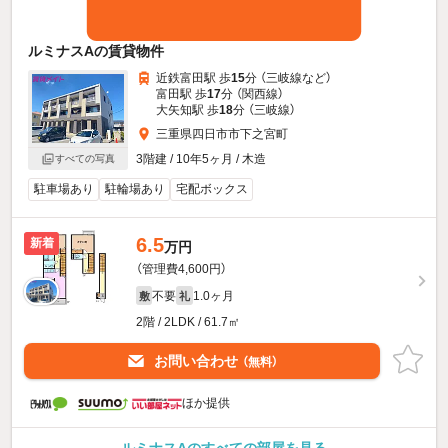
ルミナスAの賃貸物件
近鉄富田駅 歩
15
分 （三岐線
など
）
富田駅 歩
17
分 （関西線）
大矢知駅 歩
18
分 （三岐線）
三重県四日市市下之宮町
3階建 / 10年5ヶ月 / 木造
すべての写真
駐車場あり
駐輪場あり
宅配ボックス
6.5
新着
万円
（管理費4,600円）
不要
1.0ヶ月
敷
礼
2階 / 2LDK / 61.7㎡
お問い合わせ
（無料）
ほか提供