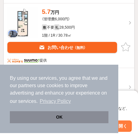
5.7
万円
（管理費6,000円）
不要
28,500円
敷
礼
1階 / 1R / 30.78㎡
お問い合わせ
（無料）
提供
5.7
万円
By using our services, you agree that we and
（管理費6,000円）
our
partners
use cookies to improve
不要
28,500円
敷
礼
advertising and enhance your experience on
アプリに切り替えて、サクサクお部屋探し
1階 / 1K / 30.8㎡
our services.
Privacy Policy
会員登録なしですぐ使える。マップ検索やお気に入り保存など、
お問い合わせ
（無料）
アプリ限定の便利な機能が使えます！
OK
提供
Web版で続行
アプリを開く
駅・沿線を変更
絞り込み条件を変更