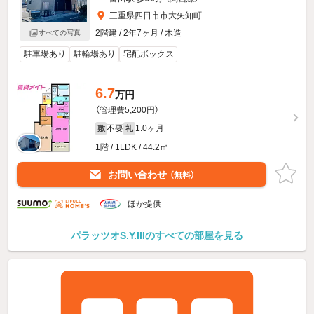
三重県四日市市大矢知町
2階建 / 2年7ヶ月 / 木造
すべての写真
駐車場あり
駐輪場あり
宅配ボックス
6.7
万円
（管理費5,200円）
不要
1.0ヶ月
敷
礼
1階 / 1LDK / 44.2㎡
お問い合わせ
（無料）
ほか提供
パラッツオS.Y.IIIのすべての部屋を見る