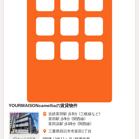
YOURMAISONcamelliaの賃貸物件
近鉄富田駅 歩
3
分 （三岐線
など
）
富田駅 歩
5
分 （関西線）
富田浜駅 歩
15
分 （関西線）
三重県四日市市富田1丁目
3階建 / 2年11ヶ月 / 軽量鉄骨
すべての写真