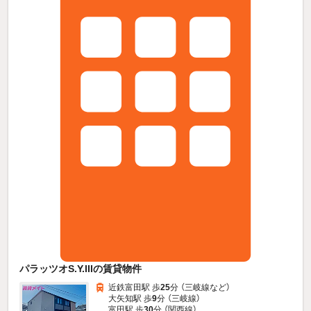
パラッツオS.Y.IIIの賃貸物件
近鉄富田駅 歩
25
分 （三岐線
など
）
大矢知駅 歩
9
分 （三岐線）
富田駅 歩
30
分 （関西線）