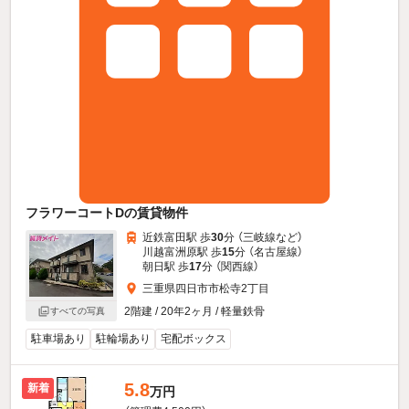
フラワーコートDの賃貸物件
近鉄富田駅 歩
30
分 （三岐線
など
）
川越富洲原駅 歩
15
分 （名古屋線）
朝日駅 歩
17
分 （関西線）
三重県四日市市松寺2丁目
2階建 / 20年2ヶ月 / 軽量鉄骨
すべての写真
駐車場あり
駐輪場あり
宅配ボックス
5.8
新着
万円