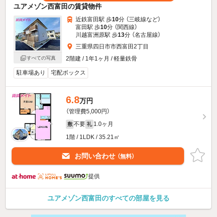
ユアメゾン西富田の賃貸物件
近鉄富田駅 歩
10
分 （三岐線
など
）
富田駅 歩
10
分 （関西線）
川越富洲原駅 歩
13
分 （名古屋線）
三重県四日市市西富田2丁目
すべての写真
2階建 / 1年1ヶ月 / 軽量鉄骨
駐車場あり
宅配ボックス
6.8
万円
（管理費5,000円）
不要
1.0ヶ月
敷
礼
1階 / 1LDK / 35.21㎡
お問い合わせ
（無料）
提供
ユアメゾン西富田のすべての部屋を見る