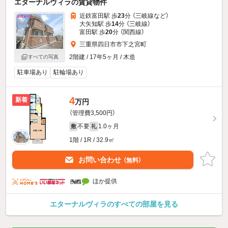
エターナルヴィラの賃貸物件
近鉄富田駅 歩
23
分 （三岐線
など
）
大矢知駅 歩
14
分 （三岐線）
富田駅 歩
20
分 （関西線）
三重県四日市市下之宮町
2階建 / 17年5ヶ月 / 木造
すべての写真
駐車場あり
駐輪場あり
4
新着
万円
（管理費3,500円）
不要
1.0ヶ月
敷
礼
1階 / 1R / 32.9㎡
お問い合わせ
（無料）
ほか提供
エターナルヴィラのすべての部屋を見る