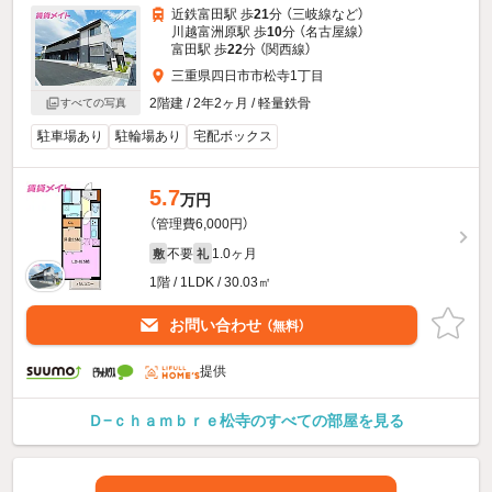
近鉄富田駅 歩
21
分 （三岐線
など
）
川越富洲原駅 歩
10
分 （名古屋線）
富田駅 歩
22
分 （関西線）
三重県四日市市松寺1丁目
2階建 / 2年2ヶ月 / 軽量鉄骨
すべての写真
駐車場あり
駐輪場あり
宅配ボックス
5.7
万円
（管理費6,000円）
不要
1.0ヶ月
敷
礼
1階 / 1LDK / 30.03㎡
お問い合わせ
（無料）
提供
Ｄ−ｃｈａｍｂｒｅ松寺のすべての部屋を見る