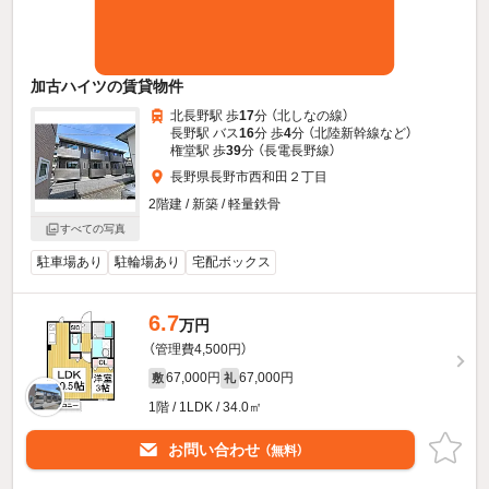
加古ハイツの賃貸物件
北長野駅 歩
17
分 （北しなの線）
長野駅 バス
16
分 歩
4
分 （北陸新幹線
など
）
権堂駅 歩
39
分 （長電長野線）
長野県長野市西和田２丁目
2階建 / 新築 / 軽量鉄骨
すべての写真
駐車場あり
駐輪場あり
宅配ボックス
6.7
万円
（管理費4,500円）
67,000円
67,000円
敷
礼
1階 / 1LDK / 34.0㎡
お問い合わせ
（無料）