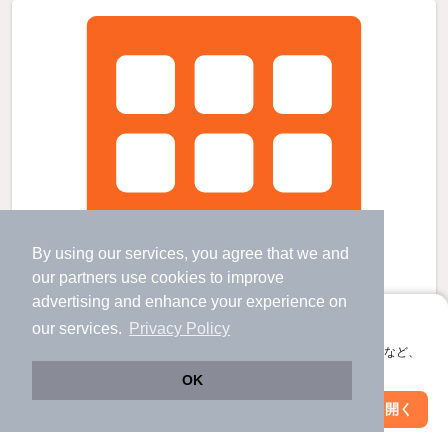
By using our services, you agree that we and
our
partners
use cookies to improve
advertising and enhance your experience on
アプリに切り替えて、サクサクお部屋探し
our services.
Privacy Policy
会員登録なしですぐ使える。マップ検索やお気に入り保存など、
アプリ限定の便利な機能が使えます！
OK
Web版で続行
アプリを開く
駅・沿線を変更
絞り込み条件を変更
カサベルデの賃貸物件
北長野駅 歩
26
分 （北しなの線）