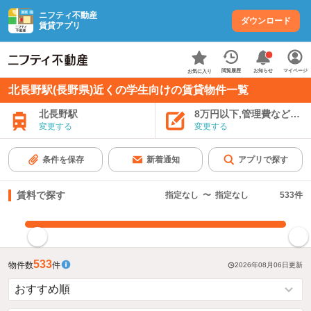
ニフティ不動産
ダウンロード
賃貸アプリ
お知らせ
閲覧履歴
マイページ
お気に入り
北長野駅(長野県)近くの学生向けの賃貸物件一覧
北長野駅
8万円以下,管理費など込み
変更する
変更する
条件を保存
新着通知
アプリで探す
賃料で探す
指定なし
〜
指定なし
533
件
指定した賃料で絞り込む
533
物件数
件
2026年08月06日
更新