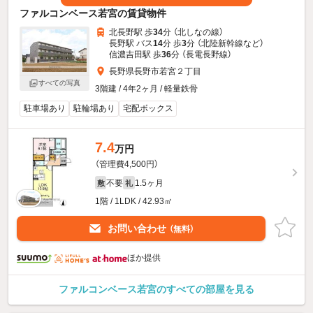
ファルコンベース若宮の賃貸物件
北長野駅 歩
34
分 （北しなの線）
長野駅 バス
14
分 歩
3
分 （北陸新幹線
など
）
信濃吉田駅 歩
36
分 （長電長野線）
長野県長野市若宮２丁目
すべての写真
3階建 / 4年2ヶ月 / 軽量鉄骨
駐車場あり
駐輪場あり
宅配ボックス
7.4
万円
（管理費4,500円）
不要
1.5ヶ月
敷
礼
1階 / 1LDK / 42.93㎡
お問い合わせ
（無料）
ほか提供
ファルコンベース若宮のすべての部屋を見る