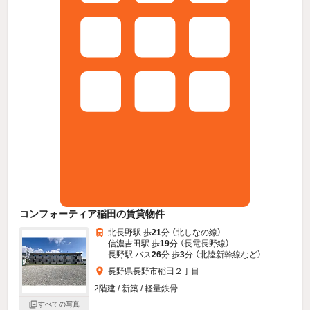
コンフォーティア稲田の賃貸物件
北長野駅 歩
21
分 （北しなの線）
信濃吉田駅 歩
19
分 （長電長野線）
長野駅 バス
26
分 歩
3
分 （北陸新幹線
など
）
長野県長野市稲田２丁目
2階建 / 新築 / 軽量鉄骨
すべての写真