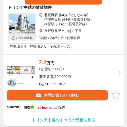
トリシア中越の賃貸物件
北長野駅 歩
4
分 （北しなの線）
信濃吉田駅 歩
7
分 （長電長野線）
桐原駅 歩
14
分 （長電長野線）
長野県長野市中越２丁目
3階建 / 2年5ヶ月 / 軽量鉄骨
すべての写真
駐車場あり
駐輪場あり
宅配ボックス
7.2
万円
（管理費3,500円）
不要
100,000円
敷
礼
1階 / 1K / 35.28㎡
お問い合わせ
（無料）
ほか提供
トリシア中越のすべての部屋を見る