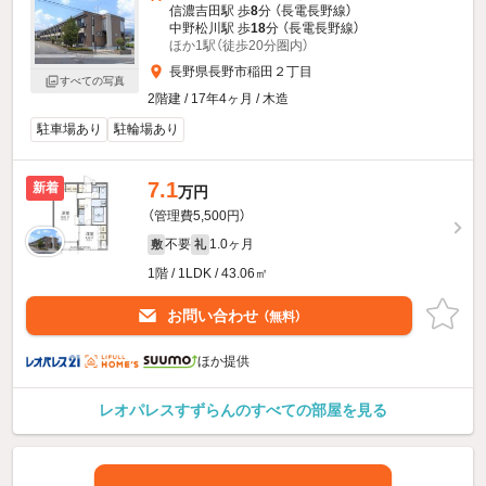
信濃吉田駅 歩
8
分 （長電長野線）
中野松川駅 歩
18
分 （長電長野線）
ほか1駅（徒歩20分圏内）
長野県長野市稲田２丁目
すべての写真
2階建 / 17年4ヶ月 / 木造
駐車場あり
駐輪場あり
7.1
新着
万円
（管理費5,500円）
不要
1.0ヶ月
敷
礼
1階 / 1LDK / 43.06㎡
お問い合わせ
（無料）
ほか提供
レオパレスすずらんのすべての部屋を見る