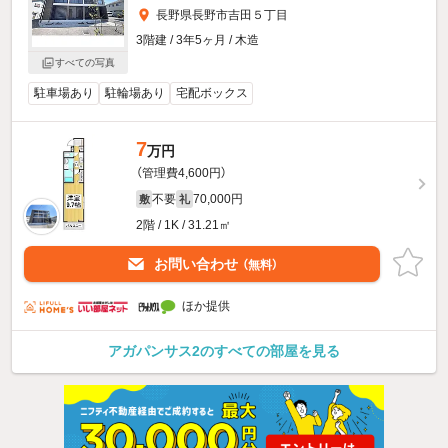
長野県長野市吉田５丁目
3階建 / 3年5ヶ月 / 木造
すべての写真
駐車場あり
駐輪場あり
宅配ボックス
7
万円
（管理費4,600円）
不要
70,000円
敷
礼
2階 / 1K / 31.21㎡
お問い合わせ
（無料）
ほか提供
アガパンサス2のすべての部屋を見る