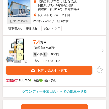
北長野駅 歩
23
分 （北しなの線）
桐原駅 歩
9
分 （長電長野線）
信濃吉田駅 歩
14
分 （長電長野線）
長野県長野市吉田２丁目
2階建 / 2年9ヶ月 / 軽量鉄骨
すべての写真
駐車場あり
駐輪場あり
宅配ボックス
7.4
万円
（管理費5,500円）
不要
80,000円
敷
礼
1階 / 1LDK / 38.24㎡
お問い合わせ
（無料）
ほか提供
グランディール宮田のすべての部屋を見る