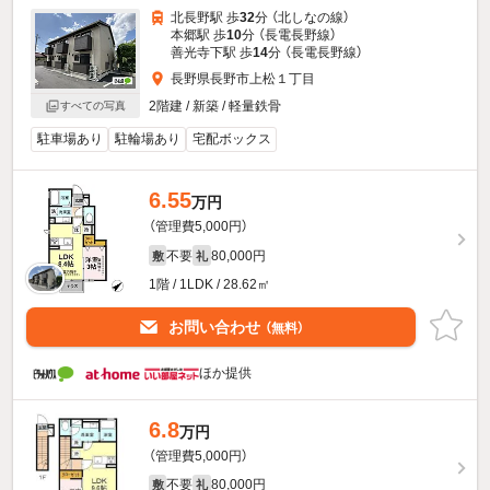
北長野駅 歩
32
分 （北しなの線）
本郷駅 歩
10
分 （長電長野線）
善光寺下駅 歩
14
分 （長電長野線）
長野県長野市上松１丁目
2階建 / 新築 / 軽量鉄骨
すべての写真
駐車場あり
駐輪場あり
宅配ボックス
6.55
万円
（管理費5,000円）
不要
80,000円
敷
礼
1階 / 1LDK / 28.62㎡
お問い合わせ
（無料）
ほか提供
6.8
万円
（管理費5,000円）
不要
80,000円
敷
礼