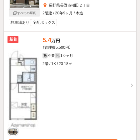
長野県長野市稲田２丁目
2階建 / 20年9ヶ月 / 木造
すべての写真
駐車場あり
宅配ボックス
5.4
新着
万円
（管理費5,500円）
不要
1.0ヶ月
敷
礼
2階 / 1K / 23.18㎡