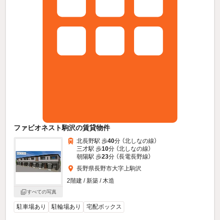
ファビオネスト駒沢の賃貸物件
北長野駅 歩
40
分 （北しなの線）
三才駅 歩
10
分 （北しなの線）
朝陽駅 歩
23
分 （長電長野線）
長野県長野市大字上駒沢
2階建 / 新築 / 木造
すべての写真
駐車場あり
駐輪場あり
宅配ボックス