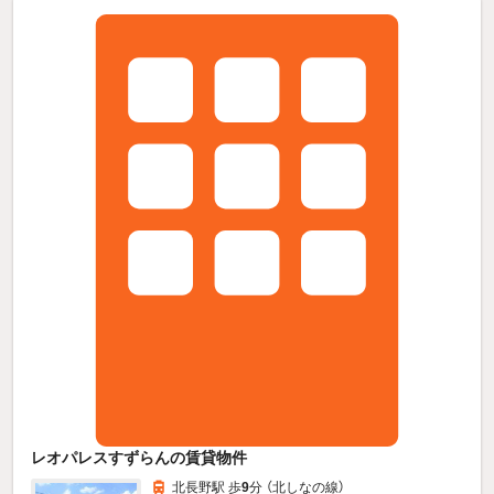
レオパレスすずらんの賃貸物件
北長野駅 歩
9
分 （北しなの線）