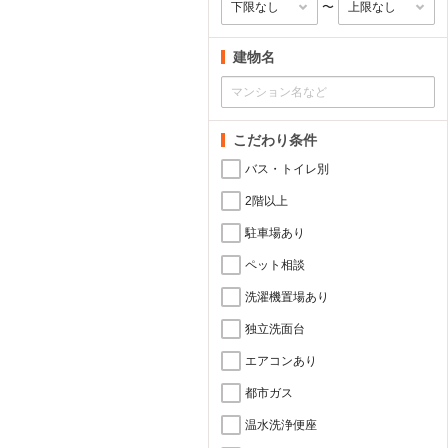
〜
建物名
こだわり条件
バス・トイレ別
2階以上
駐車場あり
ペット相談
洗濯機置場あり
独立洗面台
エアコンあり
都市ガス
温水洗浄便座