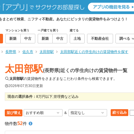
件をまとめて検索、ニフティ不動産。あなたにピッタリの賃貸物件をみつけよう！
マンションを買う
一戸建てを買う
建てる
新築
中古
新築
中古
土地
不動産会社
調べる
長野県
佐久市
太田部駅
太田部駅近くの学生向けの賃貸物件を探す
太田部駅
(長野県)近くの学生向けの賃貸物件一覧
太田部駅
の賃貸物件をさまざまなこだわり条件から検索できます。
2026年07月30日
更新
現在の選択条件：
8万円以下,管理費など込み
絞り込み
並び替え
＆
52
物件数
件