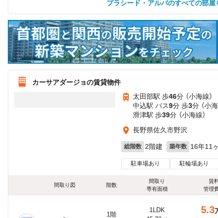
プラシード・アルバのすべての部屋
カーサアダージョの賃貸物件
太田部駅 歩
46
分 （小海線）
中込駅 バス
9
分 歩
3
分 （小海
滑津駅 歩
39
分 （小海線）
長野県佐久市野沢
2階建
16年11
総階数
築年数
駐車場あり
駐輪場あり
間取り
賃
間取り図
階数
専有面積
管理
5.3
1LDK
1階