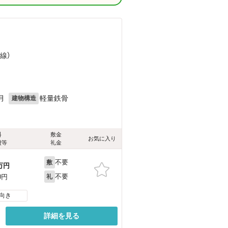
線）
月
軽量鉄骨
建物構造
料
敷金
お気に入り
費等
礼金
不要
敷
万円
不要
0円
礼
向き
詳細を見る