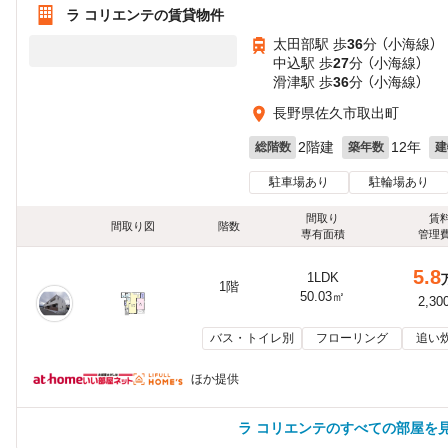
ラ コリエンテの賃貸物件
太田部駅 歩
36
分 （小海線）
中込駅 歩
27
分 （小海線）
滑津駅 歩
36
分 （小海線）
長野県佐久市取出町
2階建
12年
総階数
築年数
建
駐車場あり
駐輪場あり
間取り
賃
間取り図
階数
専有面積
管理
5.8
1LDK
1階
50.03㎡
2,30
バス・トイレ別
フローリング
追い
ほか提供
ラ コリエンテのすべての部屋を