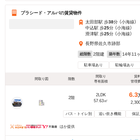
プラシード・アルバの賃貸物件
太田部駅 歩
38
分 （小海線）
中込駅 歩
25
分 （小海線）
滑津駅 歩
25
分 （小海線）
長野県佐久市跡部
2階建
14年11
総階数
築年数
駐車場あり
駐輪場あり
間取り
賃
間取り図
階数
専有面積
管理
6.3
2LDK
2階
57.63㎡
2,30
バス・トイレ別
追い炊き機能
保証
ほか提供