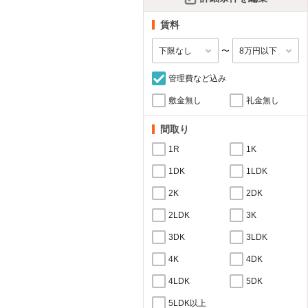
賃料
〜
管理費など込み
敷金無し
礼金無し
間取り
1R
1K
1DK
1LDK
2K
2DK
2LDK
3K
3DK
3LDK
4K
4DK
4LDK
5DK
5LDK以上