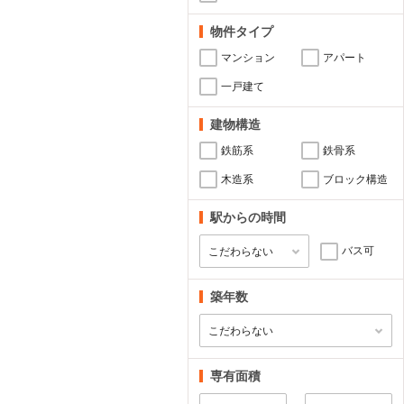
物件タイプ
マンション
アパート
一戸建て
建物構造
鉄筋系
鉄骨系
木造系
ブロック構造
駅からの時間
バス可
築年数
専有面積