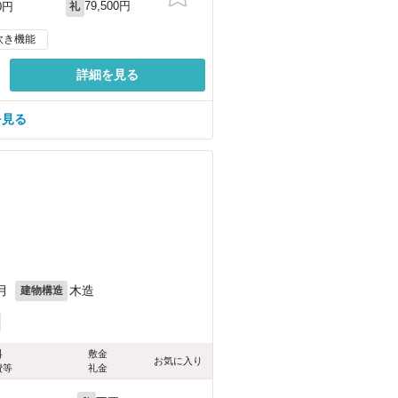
79,500円
0円
礼
炊き機能
詳細を見る
を見る
月
木造
建物構造
料
敷金
お気に入り
費等
礼金