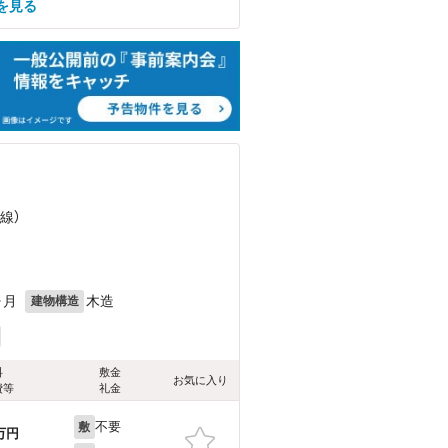
を見る
線）
ヶ月
木造
建物構造
料
敷金
お気に入り
費等
礼金
不要
敷
万円