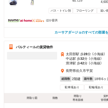
45.72㎡
4,60
バス・トイレ別
フローリング
追い
ほか提供
カーサアダージョのすべての部屋
パルティールの賃貸物件
太田部駅 歩
28
分 （小海線）
中込駅 歩
32
分 （小海線）
滑津駅 歩
42
分 （小海線）
長野県佐久市平賀
2階建
18年6ヶ
総階数
築年数
駐車場あり
駐輪場あり
間取り
賃
間取り図
階数
専有面積
管理