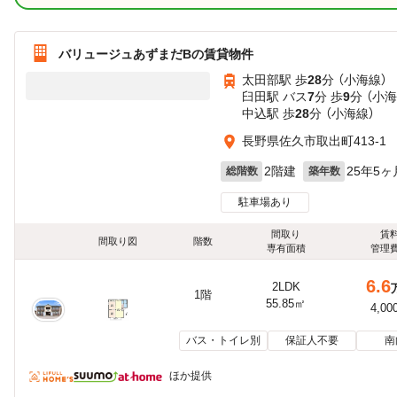
バリュージュあずまだBの賃貸物件
太田部駅 歩
28
分 （小海線）
臼田駅 バス
7
分 歩
9
分 （小海
中込駅 歩
28
分 （小海線）
長野県佐久市取出町413-1
2階建
25年5ヶ
総階数
築年数
駐車場あり
間取り
賃
間取り図
階数
専有面積
管理
6.6
2LDK
1階
55.85㎡
4,00
バス・トイレ別
保証人不要
南
ほか提供