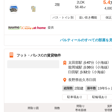
5.4
2LDK
2階
58.48㎡
4,00
バス・トイレ別
追い炊き機能
保証
提供
パルティールのすべての部屋を
フット・パレスCの賃貸物件
太田部駅 歩
47
分 （小海線）
龍岡城駅 歩
30
分 （小海線）
臼田駅 歩
32
分 （小海線）
長野県佐久市臼田
2階建
19年5ヶ
総階数
築年数
駐車場あり
駐輪場あり
間取り
賃
間取り図
階数
専有面積
管理