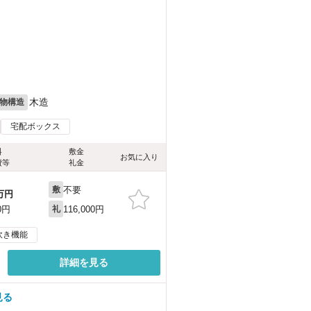
木造
物構造
宅配ボックス
料
敷金
お気に入り
費等
礼金
不要
敷
万円
116,000円
0円
礼
炊き機能
詳細を見る
見る