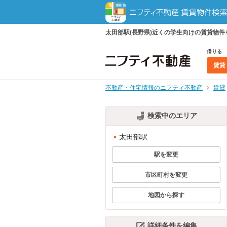
太田部駅(長野県)近くの学生向けの賃貸物
借りる
賃貸
不動産・住宅情報のニフティ不動産
賃貸
検索中のエリア
太田部駅
駅を変更
市区町村を変更
地図から探す
詳細条件を編集