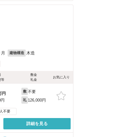
ヶ月
木造
建物構造
料
敷金
お気に入り
費等
礼金
不要
敷
万円
126,000円
0円
礼
人不要
詳細を見る