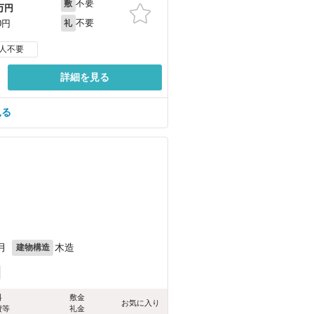
不要
敷
万円
不要
0円
礼
人不要
詳細を見る
見る
月
木造
建物構造
料
敷金
お気に入り
費等
礼金