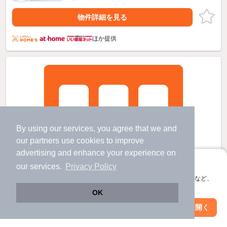
物件詳細を見る
ほか提供
By using our services, you agree that we and
our
partners
use cookies to improve
advertising and enhance your experience on
アプリに切り替えて、サクサクお部屋探し
our services.
Privacy Policy
会員登録なしですぐ使える。マップ検索やお気に入り保存など、
アプリ限定の便利な機能が使えます！
OK
Web版で続行
アプリを開く
駅・沿線を変更
絞り込み条件を変更