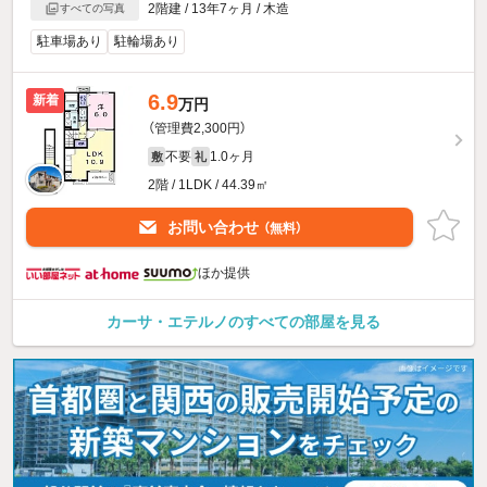
2階建 / 13年7ヶ月 / 木造
すべての写真
駐車場あり
駐輪場あり
6.9
新着
万円
（管理費2,300円）
不要
1.0ヶ月
敷
礼
2階 / 1LDK / 44.39㎡
お問い合わせ
（無料）
ほか提供
カーサ・エテルノのすべての部屋を見る