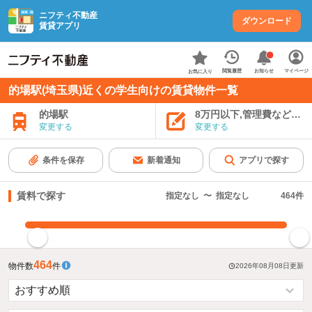
ニフティ不動産
ダウンロード
賃貸アプリ
お知らせ
閲覧履歴
マイページ
お気に入り
的場駅(埼玉県)近くの学生向けの賃貸物件一覧
的場駅
8万円以下,管理費など込み
変更する
変更する
条件を保存
新着通知
アプリで探す
賃料で探す
指定なし
〜
指定なし
464
件
指定した賃料で絞り込む
464
物件数
件
2026年08月08日
更新