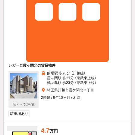
レガーロ霞ヶ関北の賃貸物件
的場駅 歩
20
分 （川越線）
霞ヶ関駅 歩
11
分 （東武東上線）
鶴ヶ島駅 歩
23
分 （東武東上線）
埼玉県川越市霞ケ関北２丁目
2階建 / 9年10ヶ月 / 木造
すべての写真
駐車場あり
4.7
万円