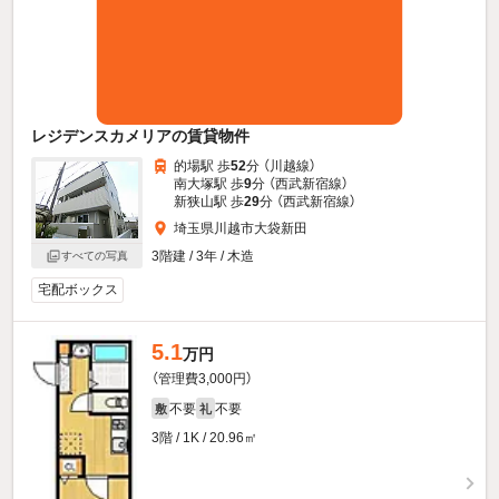
レジデンスカメリアの賃貸物件
的場駅 歩
52
分 （川越線）
南大塚駅 歩
9
分 （西武新宿線）
新狭山駅 歩
29
分 （西武新宿線）
埼玉県川越市大袋新田
3階建 / 3年 / 木造
すべての写真
宅配ボックス
5.1
万円
（管理費3,000円）
不要
不要
敷
礼
3階 / 1K / 20.96㎡