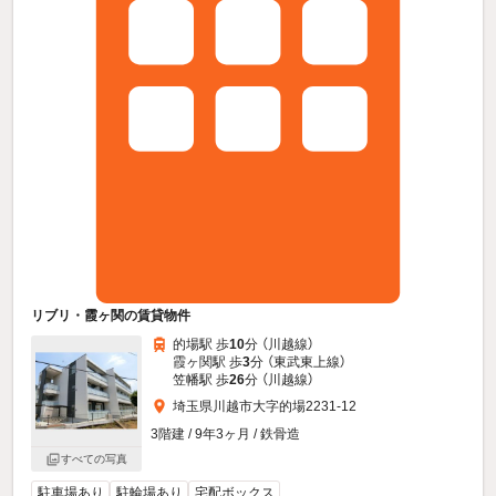
リブリ・霞ヶ関の賃貸物件
的場駅 歩
10
分 （川越線）
霞ヶ関駅 歩
3
分 （東武東上線）
笠幡駅 歩
26
分 （川越線）
埼玉県川越市大字的場2231-12
3階建 / 9年3ヶ月 / 鉄骨造
すべての写真
駐車場あり
駐輪場あり
宅配ボックス