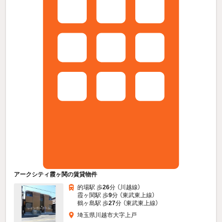
アークシティ霞ヶ関の賃貸物件
的場駅 歩
26
分 （川越線）
霞ヶ関駅 歩
9
分 （東武東上線）
鶴ヶ島駅 歩
27
分 （東武東上線）
埼玉県川越市大字上戸