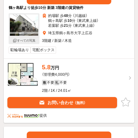
鶴ヶ島駅より徒歩10分 新築 3階建の賃貸物件
的場駅 歩
48
分 （川越線）
鶴ヶ島駅 歩
10
分 （東武東上線）
若葉駅 歩
21
分 （東武東上線）
埼玉県鶴ヶ島市大字上広谷
3階建 / 新築 / 木造
すべての写真
駐輪場あり
宅配ボックス
5.8
万円
（管理費4,000円）
不要
不要
敷
礼
2階 / 1K / 24.01㎡
お問い合わせ
（無料）
提供