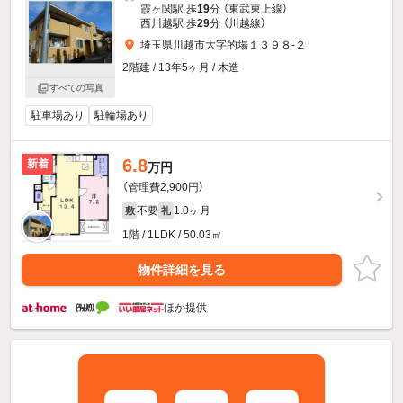
霞ヶ関駅 歩
19
分 （東武東上線）
西川越駅 歩
29
分 （川越線）
埼玉県川越市大字的場１３９８-２
2階建 / 13年5ヶ月 / 木造
すべての写真
駐車場あり
駐輪場あり
6.8
新着
万円
（管理費2,900円）
不要
1.0ヶ月
敷
礼
1階 / 1LDK / 50.03㎡
物件詳細を見る
ほか提供