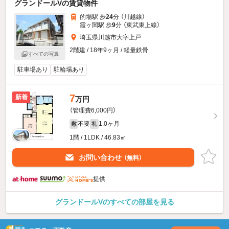
グランドールVの賃貸物件
的場駅 歩
24
分 （川越線）
霞ヶ関駅 歩
9
分 （東武東上線）
埼玉県川越市大字上戸
2階建 / 18年9ヶ月 / 軽量鉄骨
すべての写真
駐車場あり
駐輪場あり
7
新着
万円
（管理費6,000円）
不要
1.0ヶ月
敷
礼
1階 / 1LDK / 46.83㎡
お問い合わせ
（無料）
提供
グランドールVのすべての部屋を見る