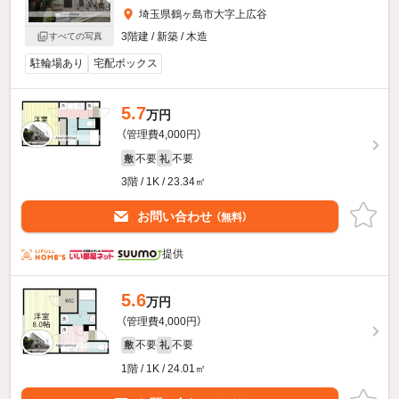
埼玉県鶴ヶ島市大字上広谷
3階建 / 新築 / 木造
すべての写真
駐輪場あり
宅配ボックス
5.7
万円
（管理費4,000円）
不要
不要
敷
礼
3階 / 1K / 23.34㎡
お問い合わせ
（無料）
提供
5.6
万円
（管理費4,000円）
不要
不要
敷
礼
1階 / 1K / 24.01㎡