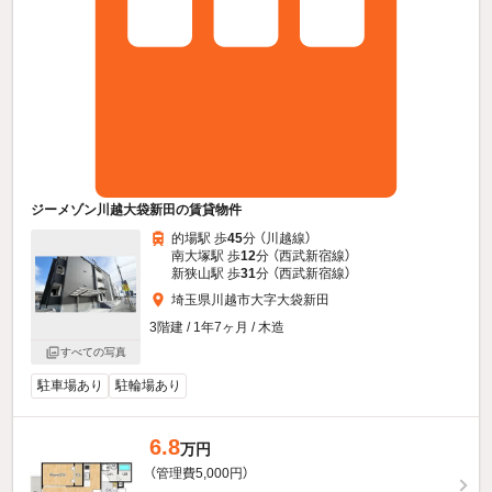
ジーメゾン川越大袋新田の賃貸物件
的場駅 歩
45
分 （川越線）
南大塚駅 歩
12
分 （西武新宿線）
新狭山駅 歩
31
分 （西武新宿線）
埼玉県川越市大字大袋新田
3階建 / 1年7ヶ月 / 木造
すべての写真
駐車場あり
駐輪場あり
6.8
万円
（管理費5,000円）