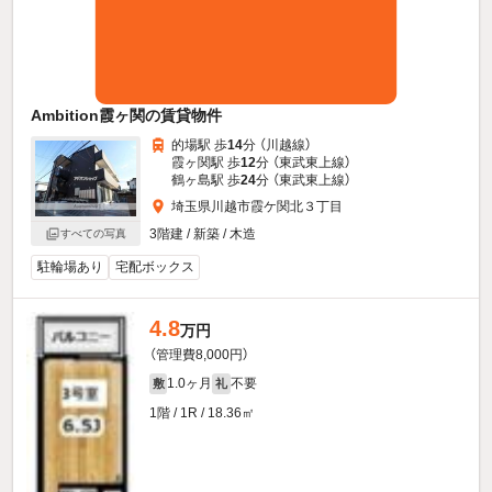
Ambition霞ヶ関の賃貸物件
的場駅 歩
14
分 （川越線）
霞ヶ関駅 歩
12
分 （東武東上線）
鶴ヶ島駅 歩
24
分 （東武東上線）
埼玉県川越市霞ケ関北３丁目
3階建 / 新築 / 木造
すべての写真
駐輪場あり
宅配ボックス
4.8
万円
（管理費8,000円）
1.0ヶ月
不要
敷
礼
1階 / 1R / 18.36㎡