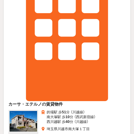
カーサ・エテルノの賃貸物件
的場駅 歩
51
分 （川越線）
南大塚駅 歩
10
分 （西武新宿線）
西川越駅 歩
40
分 （川越線）
埼玉県川越市南大塚１丁目