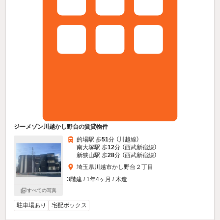
ジーメゾン川越かし野台の賃貸物件
的場駅 歩
51
分 （川越線）
南大塚駅 歩
12
分 （西武新宿線）
新狭山駅 歩
28
分 （西武新宿線）
埼玉県川越市かし野台２丁目
3階建 / 1年4ヶ月 / 木造
すべての写真
駐車場あり
宅配ボックス