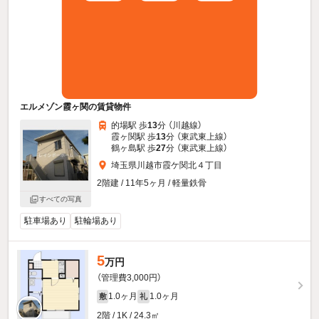
エルメゾン霞ヶ関の賃貸物件
的場駅 歩
13
分 （川越線）
霞ヶ関駅 歩
13
分 （東武東上線）
鶴ヶ島駅 歩
27
分 （東武東上線）
埼玉県川越市霞ケ関北４丁目
2階建 / 11年5ヶ月 / 軽量鉄骨
すべての写真
駐車場あり
駐輪場あり
5
万円
（管理費3,000円）
1.0ヶ月
1.0ヶ月
敷
礼
2階 / 1K / 24.3㎡