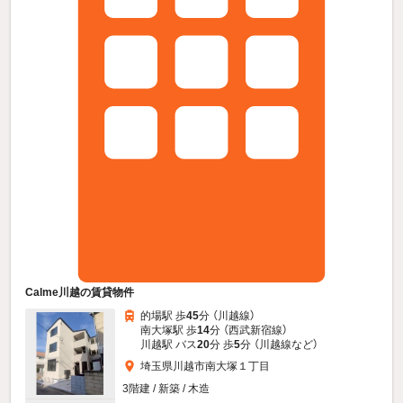
Calme川越の賃貸物件
的場駅 歩
45
分 （川越線）
南大塚駅 歩
14
分 （西武新宿線）
川越駅 バス
20
分 歩
5
分 （川越線
など
）
埼玉県川越市南大塚１丁目
3階建 / 新築 / 木造