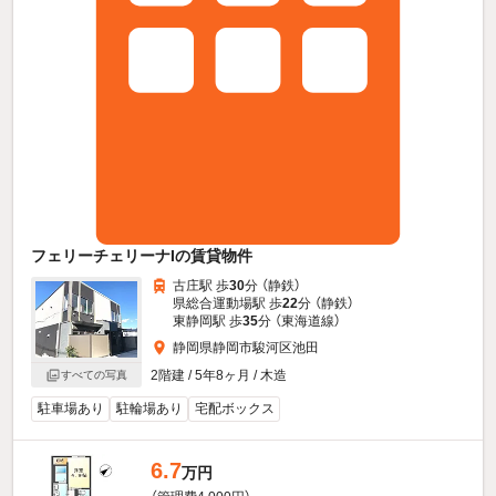
フェリーチェリーナIの賃貸物件
古庄駅 歩
30
分 （静鉄）
県総合運動場駅 歩
22
分 （静鉄）
東静岡駅 歩
35
分 （東海道線）
静岡県静岡市駿河区池田
2階建 / 5年8ヶ月 / 木造
すべての写真
駐車場あり
駐輪場あり
宅配ボックス
6.7
万円