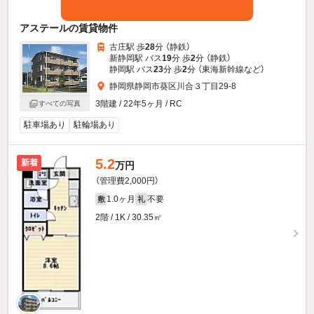
アステールの賃貸物件
古庄駅 歩
28
分 （静鉄）
新静岡駅 バス
19
分 歩
2
分 （静鉄）
静岡駅 バス
23
分 歩
2
分 （東海新幹線
など
）
静岡県静岡市葵区川合３丁目29-8
3階建 / 22年5ヶ月 / RC
すべての写真
駐車場あり
駐輪場あり
5.2
新着
万円
（管理費2,000円）
1.0ヶ月
不要
敷
礼
2階 / 1K / 30.35㎡