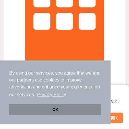
カノンの賃貸物件
By using our services, you agree that we and
our
partners
use cookies to improve
古庄駅 歩
46
分 （静鉄）
草薙駅 バス
11
分 歩
1
分 （静鉄
など
）
advertising and enhance your experience on
県立美術館前駅 歩
40
分 （静鉄）
アプリに切り替えて、サクサクお部屋探し
our services.
Privacy Policy
静岡県静岡市葵区瀬名３丁目
会員登録なしですぐ使える。マップ検索やお気に入り保存など、
2階建 / 7年11ヶ月 / 木造
すべての写真
アプリ限定の便利な機能が使えます！
OK
駐車場あり
駐輪場あり
Web版で続行
アプリを開く
駅・沿線を変更
絞り込み条件を変更
6.55
万円