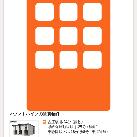
マウントハイツの賃貸物件
古庄駅 歩
24
分 （静鉄）
県総合運動場駅 歩
25
分 （静鉄）
東静岡駅 バス
18
分 歩
8
分 （東海道線）