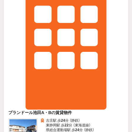
プランドール池田A・Bの賃貸物件
古庄駅 歩
24
分 （静鉄）
東静岡駅 歩
22
分 （東海道線）
県総合運動場駅 歩
24
分 （静鉄）