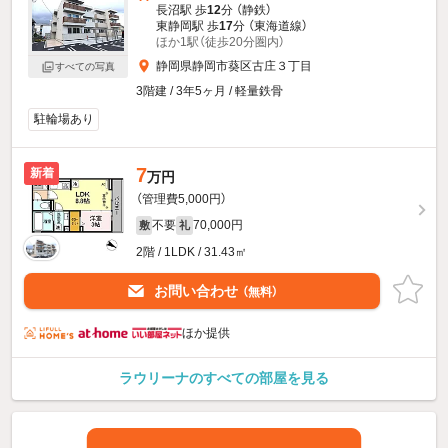
長沼駅 歩
12
分 （静鉄）
東静岡駅 歩
17
分 （東海道線）
ほか1駅（徒歩20分圏内）
静岡県静岡市葵区古庄３丁目
すべての写真
3階建 / 3年5ヶ月 / 軽量鉄骨
駐輪場あり
7
新着
万円
（管理費5,000円）
不要
70,000円
敷
礼
2階 / 1LDK / 31.43㎡
お問い合わせ
（無料）
ほか提供
ラウリーナのすべての部屋を見る