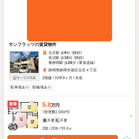
サンフラッツの賃貸物件
古庄駅 歩
9
分 （静鉄）
長沼駅 歩
18
分 （静鉄）
東静岡駅 歩
26
分 （東海道線）
静岡県静岡市葵区古庄４丁目
2階建 / 33年9ヶ月 / 木造
すべての写真
駐車場あり
駐輪場あり
5.8
新着
万円
（管理費2,000円）
不要
不要
敷
礼
2階 / 2DK / 55.0㎡