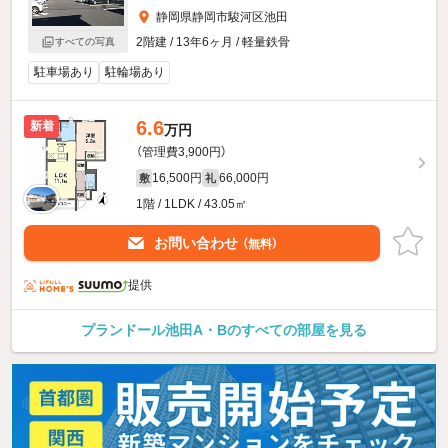
静岡県静岡市駿河区池田
2階建 / 13年6ヶ月 / 軽量鉄骨
すべての写真
駐車場あり
駐輪場あり
6.6
新着
万円
（管理費3,900円）
16,500円
66,000円
敷
礼
1階 / 1LDK / 43.05㎡
お問い合わせ
（無料）
提供
プランドール池田A・Bのすべての部屋を見る