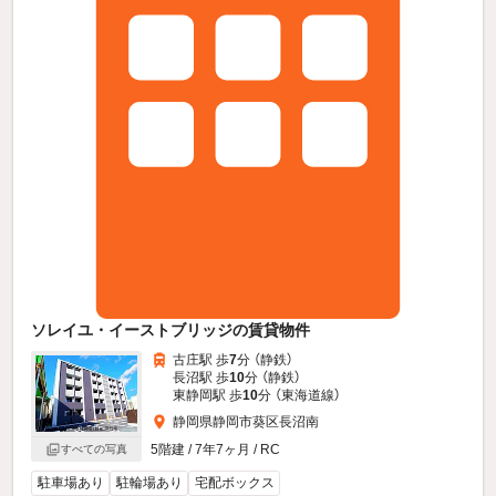
ソレイユ・イーストブリッジの賃貸物件
古庄駅 歩
7
分 （静鉄）
長沼駅 歩
10
分 （静鉄）
東静岡駅 歩
10
分 （東海道線）
静岡県静岡市葵区長沼南
5階建 / 7年7ヶ月 / RC
すべての写真
駐車場あり
駐輪場あり
宅配ボックス