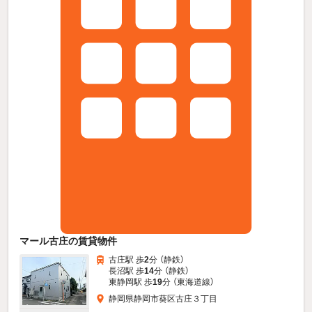
マール古庄の賃貸物件
古庄駅 歩
2
分 （静鉄）
長沼駅 歩
14
分 （静鉄）
東静岡駅 歩
19
分 （東海道線）
静岡県静岡市葵区古庄３丁目