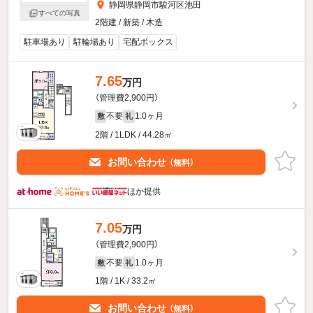
静岡県静岡市駿河区池田
すべての写真
2階建 / 新築 / 木造
駐車場あり
駐輪場あり
宅配ボックス
7.65
万円
（管理費2,900円）
不要
1.0ヶ月
敷
礼
2階 / 1LDK / 44.28㎡
お問い合わせ
（無料）
ほか提供
7.05
万円
（管理費2,900円）
不要
1.0ヶ月
敷
礼
1階 / 1K / 33.2㎡
お問い合わせ
（無料）