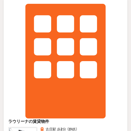
ラウリーナの賃貸物件
古庄駅 歩
2
分 （静鉄）