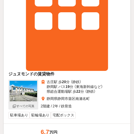
ジュヌモンドの賃貸物件
古庄駅 歩
20
分 （静鉄）
静岡駅 バス
19
分 （東海新幹線
など
）
県総合運動場駅 歩
22
分 （静鉄）
静岡県静岡市葵区南瀬名町
2階建 / 2年 / 鉄骨造
すべての写真
駐車場あり
駐輪場あり
宅配ボックス
6.7
万円