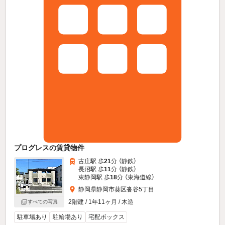
プログレスの賃貸物件
古庄駅 歩
21
分 （静鉄）
長沼駅 歩
11
分 （静鉄）
東静岡駅 歩
18
分 （東海道線）
静岡県静岡市葵区沓谷5丁目
2階建 / 1年11ヶ月 / 木造
すべての写真
駐車場あり
駐輪場あり
宅配ボックス