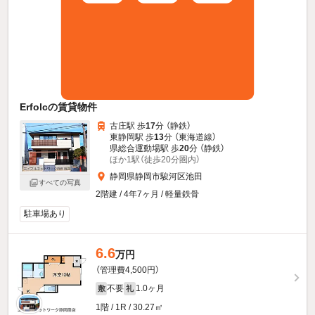
Erfolcの賃貸物件
古庄駅 歩
17
分 （静鉄）
東静岡駅 歩
13
分 （東海道線）
県総合運動場駅 歩
20
分 （静鉄）
ほか1駅（徒歩20分圏内）
静岡県静岡市駿河区池田
すべての写真
2階建 / 4年7ヶ月 / 軽量鉄骨
駐車場あり
6.6
万円
（管理費4,500円）
不要
1.0ヶ月
敷
礼
1階 / 1R / 30.27㎡