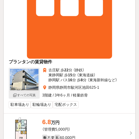
プランタンの賃貸物件
古庄駅 歩
22
分 （静鉄）
東静岡駅 歩
15
分 （東海道線）
静岡駅 バス
16
分 歩
8
分 （東海新幹線
など
）
静岡県静岡市駿河区池田625-1
3階建 / 3年6ヶ月 / 軽量鉄骨
すべての写真
駐車場あり
駐輪場あり
宅配ボックス
6.8
万円
（管理費5,000円）
不要
60,000円
敷
礼