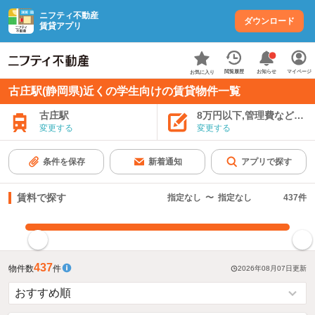
ニフティ不動産
ダウンロード
賃貸アプリ
お知らせ
閲覧履歴
マイページ
お気に入り
古庄駅(静岡県)近くの学生向けの賃貸物件一覧
古庄駅
8万円以下,管理費など込み
変更する
変更する
条件を保存
新着通知
アプリで探す
賃料で探す
指定なし
〜
指定なし
437
件
指定した賃料で絞り込む
437
物件数
件
2026年08月07日
更新