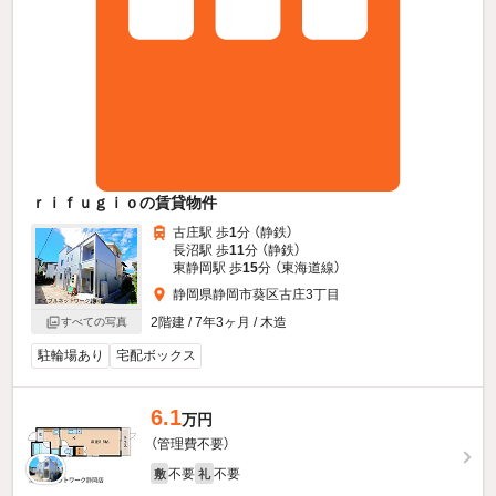
ｒｉｆｕｇｉｏの賃貸物件
古庄駅 歩
1
分 （静鉄）
長沼駅 歩
11
分 （静鉄）
東静岡駅 歩
15
分 （東海道線）
静岡県静岡市葵区古庄3丁目
2階建 / 7年3ヶ月 / 木造
すべての写真
駐輪場あり
宅配ボックス
6.1
万円
（管理費不要）
不要
不要
敷
礼