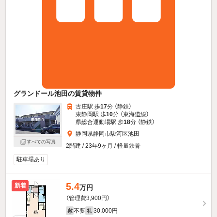
グランドール池田の賃貸物件
古庄駅 歩
17
分 （静鉄）
東静岡駅 歩
10
分 （東海道線）
県総合運動場駅 歩
18
分 （静鉄）
静岡県静岡市駿河区池田
すべての写真
2階建 / 23年9ヶ月 / 軽量鉄骨
駐車場あり
5.4
新着
万円
（管理費3,900円）
不要
30,000円
敷
礼