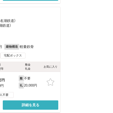
浜名湖鉄道）
湖鉄道）
）
月
軽量鉄骨
建物構造
宅配ボックス
料
敷金
お気に入り
費等
礼金
不要
敷
万円
20,000円
0円
礼
人不要
詳細を見る