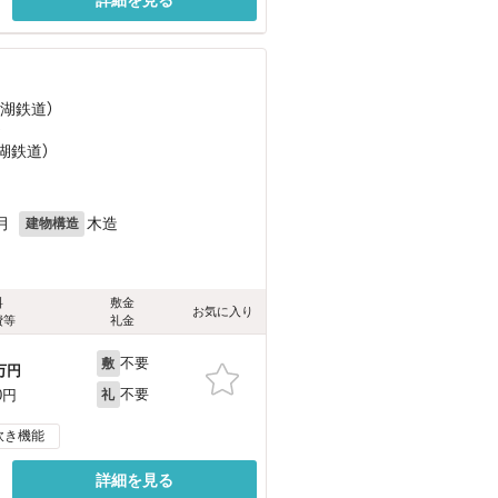
名湖鉄道）
）
湖鉄道）
月
木造
建物構造
料
敷金
お気に入り
費等
礼金
不要
敷
万円
不要
0円
礼
炊き機能
詳細を見る