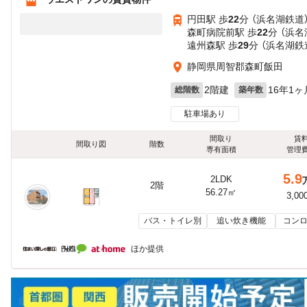
円田駅 歩
22
分 （浜名湖鉄道
森町病院前駅 歩
22
分 （浜名
遠州森駅 歩
29
分 （浜名湖鉄
静岡県周智郡森町飯田
2階建
16年1ヶ
総階数
築年数
駐車場あり
間取り
賃
間取り図
階数
専有面積
管理
5.9
2LDK
2階
56.27㎡
3,00
バス・トイレ別
追い炊き機能
コンロ
ほか提供