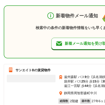
新着物件メール通知
検索中の条件の新着物件情報をいち早く
新着メール通知を受け
サンエイトBの賃貸物件
遠州森駅 バス
9
分 （浜名湖
袋井駅 バス
25
分 歩
15
分 （
遠江一宮駅 歩
44
分 （浜名湖
静岡県周智郡森町中川
2階建
27年6ヶ
総階数
築年数