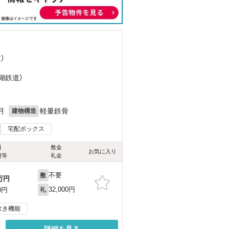
）
湖鉄道）
月
軽量鉄骨
建物構造
宅配ボックス
料
敷金
お気に入り
費等
礼金
不要
敷
万円
32,000円
0円
礼
炊き機能
詳細を見る