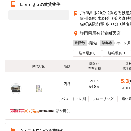
Ｌａｒｇｏの賃貸物件
戸綿駅 歩
20
分 （浜名湖鉄道
遠州森駅 歩
24
分 （浜名湖鉄
森町病院前駅 歩
33
分 （浜名
静岡県周智郡森町天宮
2階建
6年1ヶ
総階数
築年数
駐車場あり
駐輪場あり
間取り
賃
間取り図
階数
専有面積
管理
5.3
2LDK
2階
54.8㎡
4,10
バス・トイレ別
フローリング
追い
ほか提供
ウエストワンの賃貸物件