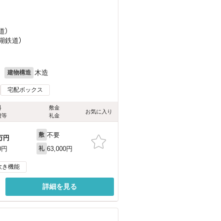
）
道）
湖鉄道）
月
木造
建物構造
宅配ボックス
料
敷金
お気に入り
費等
礼金
不要
敷
万円
63,000円
0円
礼
炊き機能
詳細を見る