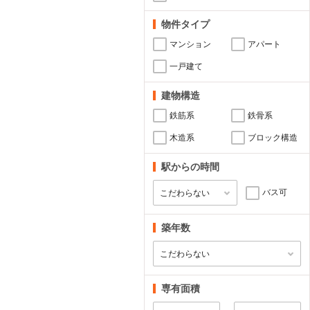
物件タイプ
マンション
アパート
一戸建て
建物構造
鉄筋系
鉄骨系
木造系
ブロック構造
駅からの時間
バス可
築年数
専有面積