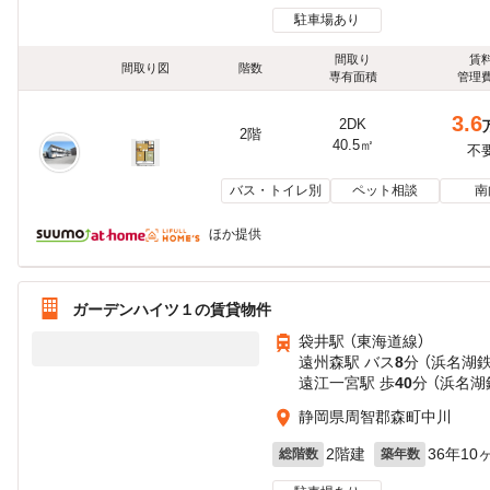
駐車場あり
間取り
賃
間取り図
階数
専有面積
管理
3.6
2DK
2階
40.5㎡
不
バス・トイレ別
ペット相談
南
ほか提供
ガーデンハイツ１の賃貸物件
袋井駅 （東海道線）
遠州森駅 バス
8
分 （浜名湖
遠江一宮駅 歩
40
分 （浜名湖
静岡県周智郡森町中川
2階建
36年10
総階数
築年数