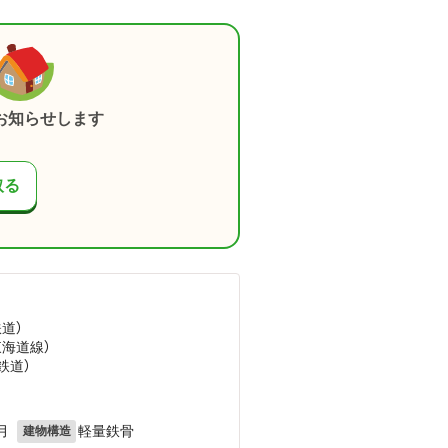
お知らせします
取る
鉄道）
東海道線）
鉄道）
月
軽量鉄骨
建物構造