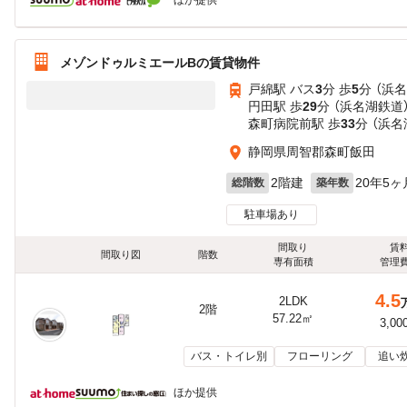
ほか提供
メゾンドゥルミエールBの賃貸物件
戸綿駅 バス
3
分 歩
5
分 （浜
円田駅 歩
29
分 （浜名湖鉄道
森町病院前駅 歩
33
分 （浜名
静岡県周智郡森町飯田
2階建
20年5ヶ
総階数
築年数
駐車場あり
間取り
賃
間取り図
階数
専有面積
管理
4.5
2LDK
2階
57.22㎡
3,00
バス・トイレ別
フローリング
追い
ほか提供