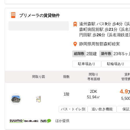
プリメーラの賃貸物件
遠州森駅 バス
9
分 歩
4
分 （
森町病院前駅 歩
21
分 （浜名
円田駅 歩
26
分 （浜名湖鉄道
静岡県周智郡森町睦実
2階建
23年5ヶ
総階数
築年数
駐車場あり
駐輪場あり
間取り
賃
間取り図
階数
専有面積
管理
4.9
2DK
1階
51.94㎡
5,50
バス・トイレ別
追い炊き機能
保証
ほか提供