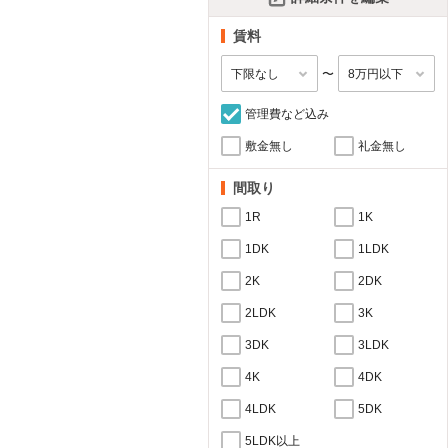
賃料
〜
管理費など込み
敷金無し
礼金無し
間取り
1R
1K
1DK
1LDK
2K
2DK
2LDK
3K
3DK
3LDK
4K
4DK
4LDK
5DK
5LDK以上