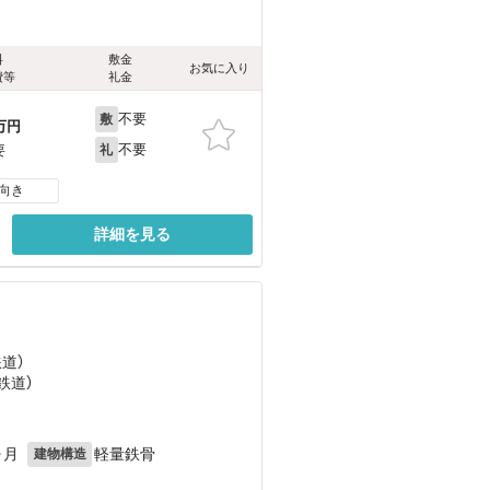
料
敷金
お気に入り
費等
礼金
不要
敷
万円
不要
要
礼
向き
詳細を見る
鉄道）
鉄道）
ヶ月
軽量鉄骨
建物構造