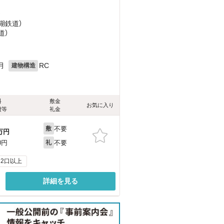
）
湖鉄道）
道）
月
RC
建物構造
料
敷金
お気に入り
費等
礼金
不要
敷
万円
不要
0円
礼
2口以上
詳細を見る