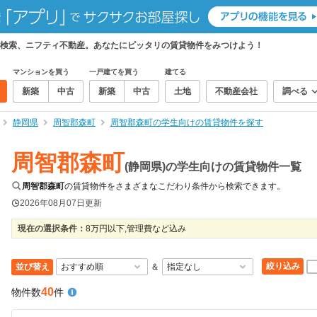
検索、ニフティ不動産。あなたにピッタリの賃貸物件をみつけよう！
マンションを買う
一戸建てを買う
建てる
新築
中古
新築
中古
土地
不動産会社
調べる
静岡県
周智郡森町
周智郡森町の学生向けの賃貸物件を探す
周智郡森町
(静岡県)の学生向けの賃貸物件一覧
周智郡森町
の賃貸物件をさまざまなこだわり条件から検索できます。
2026年08月07日
更新
現在の選択条件：
8万円以下,管理費など込み
絞り込み
並び替え
＆
40
物件数
件