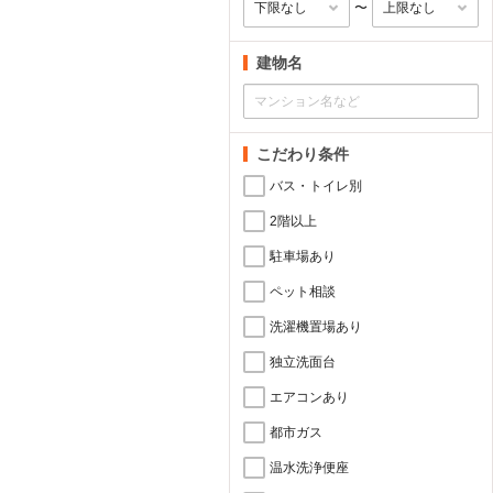
〜
建物名
こだわり条件
バス・トイレ別
2階以上
駐車場あり
ペット相談
洗濯機置場あり
独立洗面台
エアコンあり
都市ガス
温水洗浄便座