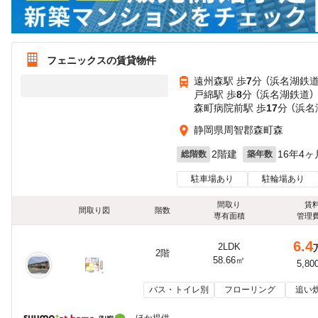
フェニックスの賃貸物件
遠州森駅 歩
7
分 （浜名湖鉄道
戸綿駅 歩
8
分 （浜名湖鉄道）
森町病院前駅 歩
17
分 （浜名
静岡県周智郡森町森
2階建
16年4ヶ
総階数
築年数
駐車場あり
駐輪場あり
間取り
賃
間取り図
階数
専有面積
管理
6.4
2LDK
2階
58.66㎡
5,80
バス・トイレ別
フローリング
追い