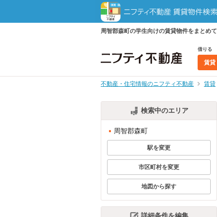
周智郡森町の学生向けの賃貸物件をまとめて
借りる
賃貸
不動産・住宅情報のニフティ不動産
賃貸
検索中のエリア
周智郡森町
駅を変更
市区町村を変更
地図から探す
詳細条件を編集