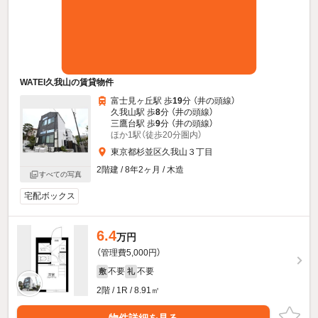
WATEI久我山の賃貸物件
富士見ヶ丘駅 歩
19
分 （井の頭線）
久我山駅 歩
8
分 （井の頭線）
三鷹台駅 歩
9
分 （井の頭線）
ほか1駅（徒歩20分圏内）
東京都杉並区久我山３丁目
2階建 / 8年2ヶ月 / 木造
すべての写真
宅配ボックス
6.4
万円
（管理費5,000円）
不要
不要
敷
礼
2階 / 1R / 8.91㎡
物件詳細を見る