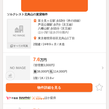
ソルクレスト北烏山の賃貸物件
富士見ヶ丘駅 歩
13
分 （井の頭線）
芦花公園駅 歩
7
分 （京王線）
八幡山駅 歩
11
分 （京王線）
ほか2駅（徒歩20分圏内）
東京都世田谷区北烏山1丁目
2階建 / 24年9ヶ月 / 木造
すべての写真
7.6
万円
（管理費3,000円）
38,000円
114,000円
敷
礼
1階 / 1K / 23.8㎡
物件詳細を見る
ほか提供