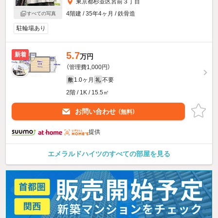
東京都杉並区宮前３丁目
4階建 / 35年4ヶ月 / 鉄骨造
すべての写真
駐輪場あり
5.7
新着
万円
（管理費1,000円）
1.0ヶ月
不要
敷
礼
2階 / 1K / 15.5㎡
お問い合わせ
（無料）
提供
エメラルドハイツのすべての部屋を見る