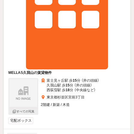
MELLAS久我山の賃貸物件
富士見ヶ丘駅 歩
15
分 （井の頭線）
久我山駅 歩
15
分 （井の頭線）
西荻窪駅 歩
18
分 （中央線
など
）
東京都杉並区宮前3丁目
2階建 / 新築 / 木造
すべての写真
宅配ボックス