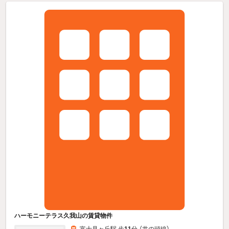
ハーモニーテラス久我山の賃貸物件
富士見ヶ丘駅 歩
11
分 （井の頭線）