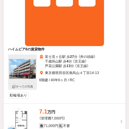
ハイムピア8の賃貸物件
富士見ヶ丘駅 歩
27
分 （井の頭線）
千歳烏山駅 歩
4
分 （京王線）
芦花公園駅 歩
13
分 （京王線）
東京都世田谷区南烏山４丁目14-13
6階建 / 40年6ヶ月 / RC
すべての写真
駐輪場あり
7.1
万円
（管理費7,000円）
71,000円
不要
敷
礼