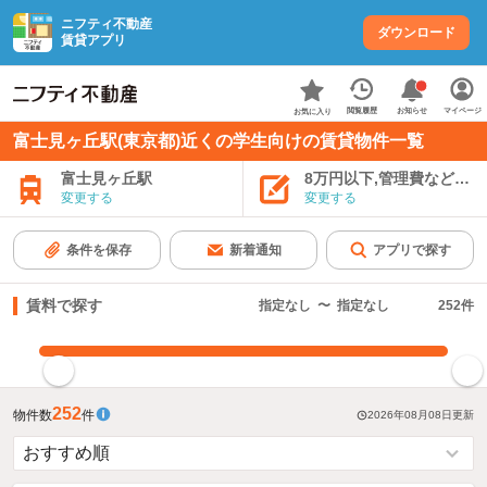
ニフティ不動産
ダウンロード
賃貸アプリ
お知らせ
閲覧履歴
マイページ
お気に入り
富士見ヶ丘駅(東京都)近くの学生向けの賃貸物件一覧
富士見ヶ丘駅
8万円以下,管理費など込み
変更する
変更する
条件を保存
新着通知
アプリで探す
賃料で探す
指定なし
〜
指定なし
252
件
指定した賃料で絞り込む
252
物件数
件
2026年08月08日
更新