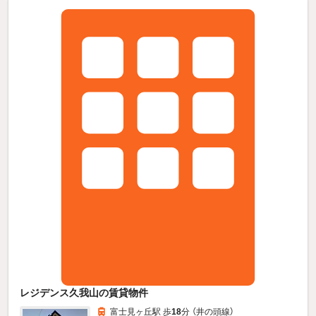
レジデンス久我山の賃貸物件
富士見ヶ丘駅 歩
18
分 （井の頭線）