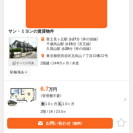
サン・ミヨンの賃貸物件
富士見ヶ丘駅 歩
27
分 （井の頭線）
千歳烏山駅 歩
15
分 （京王線）
久我山駅 歩
20
分 （井の頭線）
東京都世田谷区北烏山７丁目10番22号
2階建 / 24年5ヶ月 / 木造
すべての写真
駐輪場あり
6.7
万円
（管理費不要）
1.0ヶ月
1.0ヶ月
敷
礼
2階 / 1K / 23.0㎡
お問い合わせ
（無料）