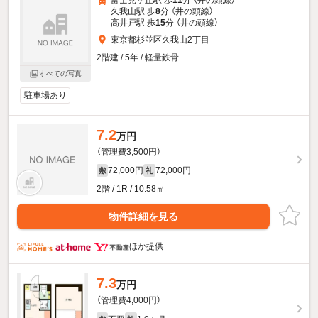
久我山駅 歩
8
分 （井の頭線）
高井戸駅 歩
15
分 （井の頭線）
東京都杉並区久我山2丁目
2階建 / 5年 / 軽量鉄骨
すべての写真
駐車場あり
7.2
万円
（管理費3,500円）
72,000円
72,000円
敷
礼
2階 / 1R / 10.58㎡
物件詳細を見る
ほか提供
7.3
万円
（管理費4,000円）