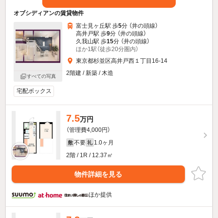
オブシディアンの賃貸物件
富士見ヶ丘駅 歩
5
分 （井の頭線）
高井戸駅 歩
9
分 （井の頭線）
久我山駅 歩
15
分 （井の頭線）
ほか1駅（徒歩20分圏内）
東京都杉並区高井戸西１丁目16-14
2階建 / 新築 / 木造
すべての写真
宅配ボックス
7.5
万円
（管理費4,000円）
不要
1.0ヶ月
敷
礼
2階 / 1R / 12.37㎡
物件詳細を見る
ほか提供