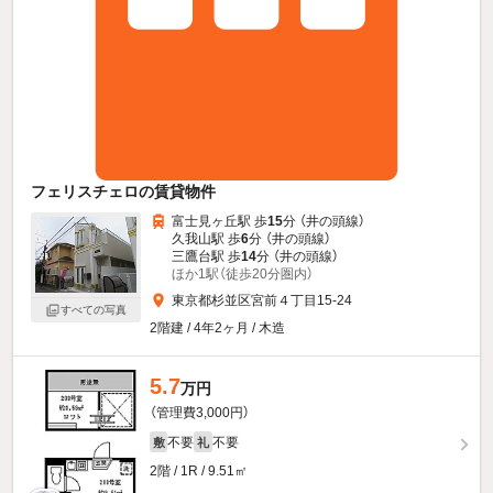
フェリスチェロの賃貸物件
富士見ヶ丘駅 歩
15
分 （井の頭線）
久我山駅 歩
6
分 （井の頭線）
三鷹台駅 歩
14
分 （井の頭線）
ほか1駅（徒歩20分圏内）
東京都杉並区宮前４丁目15-24
すべての写真
2階建 / 4年2ヶ月 / 木造
5.7
万円
（管理費3,000円）
不要
不要
敷
礼
2階 / 1R / 9.51㎡