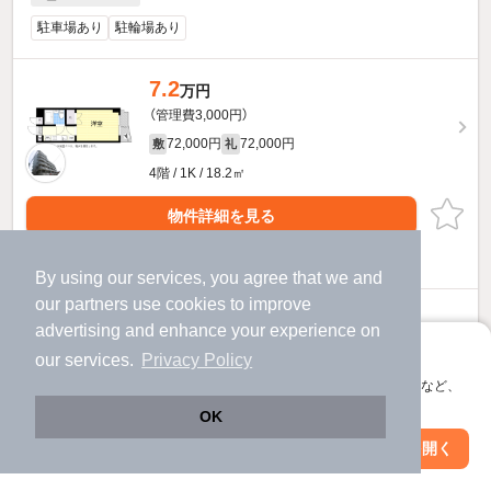
駐車場あり
駐輪場あり
7.2
万円
（管理費3,000円）
72,000円
72,000円
敷
礼
4階 / 1K / 18.2㎡
物件詳細を見る
ほか提供
By using our services, you agree that we and
our
partners
use cookies to improve
6.4
万円
advertising and enhance your experience on
（管理費4,000円）
アプリに切り替えて、サクサクお部屋探し
our services.
Privacy Policy
64,000円
64,000円
敷
礼
会員登録なしですぐ使える。マップ検索やお気に入り保存など、
1階 / 1K / 18.2㎡
アプリ限定の便利な機能が使えます！
OK
物件詳細を見る
Web版で続行
アプリを開く
駅・沿線を変更
絞り込み条件を変更