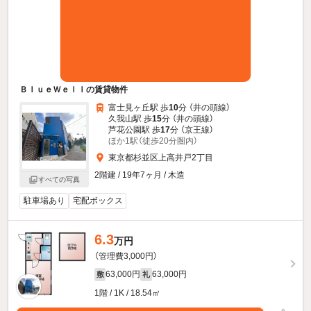
ＢｌｕｅＷｅｌｌの賃貸物件
富士見ヶ丘駅 歩
10
分 （井の頭線）
久我山駅 歩
15
分 （井の頭線）
芦花公園駅 歩
17
分 （京王線）
ほか1駅（徒歩20分圏内）
東京都杉並区上高井戸2丁目
2階建 / 19年7ヶ月 / 木造
すべての写真
駐車場あり
宅配ボックス
6.3
万円
（管理費3,000円）
63,000円
63,000円
敷
礼
1階 / 1K / 18.54㎡