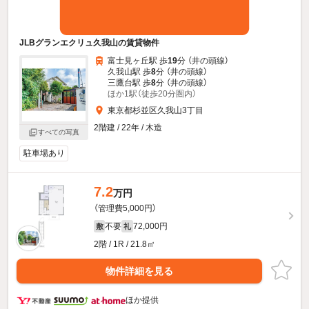
JLBグランエクリュ久我山の賃貸物件
富士見ヶ丘駅 歩
19
分 （井の頭線）
久我山駅 歩
8
分 （井の頭線）
三鷹台駅 歩
8
分 （井の頭線）
ほか1駅（徒歩20分圏内）
東京都杉並区久我山3丁目
2階建 / 22年 / 木造
すべての写真
駐車場あり
7.2
万円
（管理費5,000円）
不要
72,000円
敷
礼
2階 / 1R / 21.8㎡
物件詳細を見る
ほか提供