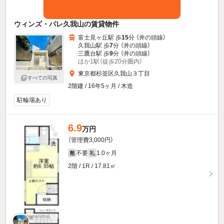
ウィンズ・パレ久我山の賃貸物件
富士見ヶ丘駅 歩
15
分 （井の頭線）
久我山駅 歩
7
分 （井の頭線）
三鷹台駅 歩
9
分 （井の頭線）
ほか1駅（徒歩20分圏内）
東京都杉並区久我山３丁目
すべての写真
2階建 / 16年5ヶ月 / 木造
駐輪場あり
6.9
万円
（管理費3,000円）
不要
1.0ヶ月
敷
礼
2階 / 1R / 17.81㎡