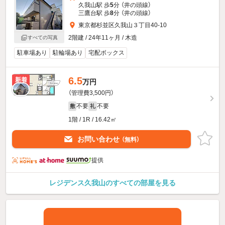
久我山駅 歩
5
分 （井の頭線）
三鷹台駅 歩
8
分 （井の頭線）
東京都杉並区久我山３丁目40-10
2階建 / 24年11ヶ月 / 木造
すべての写真
駐車場あり
駐輪場あり
宅配ボックス
6.5
新着
万円
（管理費3,500円）
不要
不要
敷
礼
1階 / 1R / 16.42㎡
お問い合わせ
（無料）
提供
レジデンス久我山のすべての部屋を見る