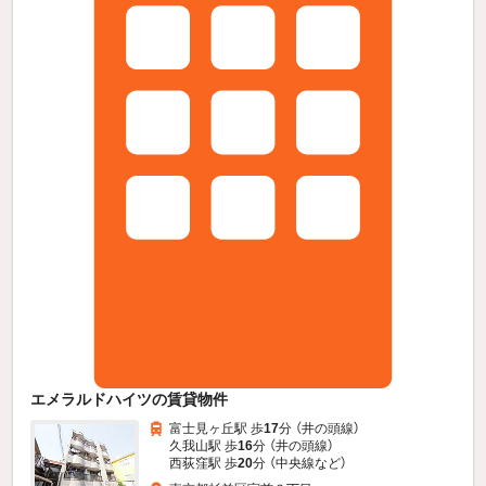
エメラルドハイツの賃貸物件
富士見ヶ丘駅 歩
17
分 （井の頭線）
久我山駅 歩
16
分 （井の頭線）
西荻窪駅 歩
20
分 （中央線
など
）