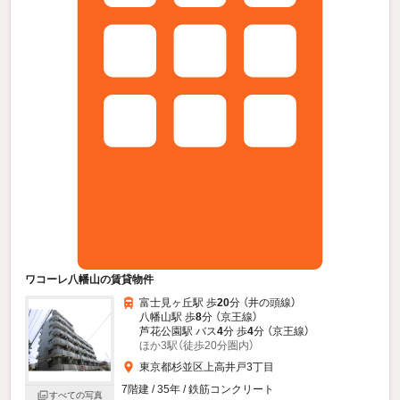
ワコーレ八幡山の賃貸物件
富士見ヶ丘駅 歩
20
分 （井の頭線）
八幡山駅 歩
8
分 （京王線）
芦花公園駅 バス
4
分 歩
4
分 （京王線）
ほか3駅（徒歩20分圏内）
東京都杉並区上高井戸3丁目
7階建 / 35年 / 鉄筋コンクリート
すべての写真